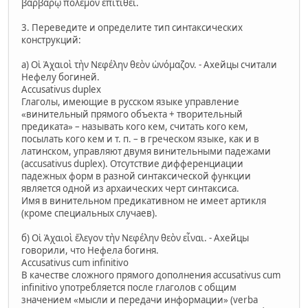
βαρβάρῳ πολέμον ἐπιτίθει.
3. Переведите и определите тип синтаксических
конструкций:
а) Οἱ Ἀχαιοὶ τὴν Νεφέλην θεὸν ὠνόμαζον. - Ахейцы считали
Нефелу богиней.
Accusativus duplex
Глаголы, имеющие в русском языке управление
«винительный прямого объекта + творительный
предиката» – называть кого кем, считать кого кем,
посылать кого кем и т. п. – в греческом языке, как и в
латинском, управляют двумя винительными падежами
(accusativus duplex). Отсутствие дифференциации
падежных форм в разной синтаксической функции
является одной из архаических черт синтаксиса.
Имя в винительном предикативном не имеет артикля
(кроме специальных случаев).
б) Οἱ Ἀχαιοὶ ἔλεγον τὴν Νεφέλην θεὸν εἶναι. - Ахейцы
говорили, что Нефела богиня.
Accusativus cum infinitivo
В качестве сложного прямого дополнения accusativus cum
infinitivo употребляется после глаголов с общим
значением «мысли и передачи информации» (verba