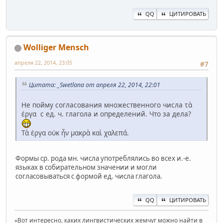
QQ
ЦИТИРОВАТЬ
Wolliger Mensch
апреля 22, 2014, 23:05
#7
Цитата: _Swetlana от апреля 22, 2014, 22:01
Не пойму согласования множественного числа τὰ
ἐργα с ед. ч. глагола и определений. Что за дела?
Τὰ ἐργα οὐκ ἦν μακρὰ καὶ χαλεπά.
Формы ср. рода мн. числа употреблялись во всех и.-е.
языках в собирательном значении и могли
согласовываться с формой ед. числа глагола.
QQ
ЦИТИРОВАТЬ
«Вот интересно, каких лингвистических жемчуг можно найти в