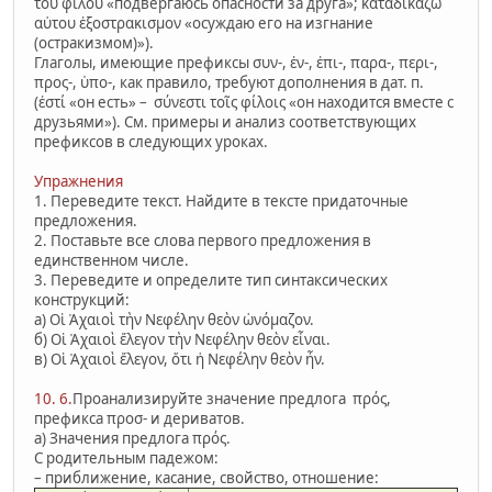
τοῦ φίλου «подвергаюсь опасности за друга»; καταδικάζω
αὐτου ἐξοστρακισμον «осуждаю его на изгнание
(остракизмом)»).
Глаголы, имеющие префиксы συν-, ἐν-, ἐπι-, παρα-, περι-,
προς-, ὑπο-, как правило, требуют дополнения в дат. п.
(ἐστί «он есть» – σύνεστι τοῖς φίλοις «он находится вместе с
друзьями»). См. примеры и анализ соответствующих
префиксов в следующих уроках.
Упражнения
1. Переведите текст. Найдите в тексте придаточные
предложения.
2. Поставьте все слова первого предложения в
единственном числе.
3. Переведите и определите тип синтаксических
конструкций:
а) Οἱ Ἀχαιοὶ τὴν Νεφέλην θεὸν ὠνόμαζον.
б) Οἱ Ἀχαιοὶ ἔλεγον τὴν Νεφέλην θεὸν εἶναι.
в) Οἱ Ἀχαιοὶ ἔλεγον, ὅτι ἡ Νεφέλην θεὸν ἦν.
10. 6.
Проанализируйте значение предлога πρός,
префикса προσ- и дериватов.
а) Значения предлога πρός.
С родительным падежом:
– приближение, касание, свойство, отношение: