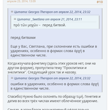
апреля 23, 2014, 13:09
#10
Цитата: Georgos Therapon от апреля 22, 2014, 23:32
Цитата: _Swetlana от апреля 21, 2014, 23:11
πρὸ τῶν μαχῶν – перед битвой.
перед битвами
Еще у Вас, Светлана, при склонении есть ошибки в
ударениях, особенно в формах слова ἀρχή в
единственном числе.
Когда изучала фонетику (здесь этих уроков нет, они на
другом форуме), пропустила тему "Проклитики и
энклитики". Следующий урок так и назову.
Цитата: Georgos Therapon от апреля 22, 2014, 23:32
ошибки в ударениях, особенно в формах слова ἀρχή
в единственном числе.
Спасибо) Нужно было склонять по образцу τιμή. Генетив и
датив во всех трёх числах имеют облечённое ударение.
Сандар, в этом блоге ассоциативный офтоп только