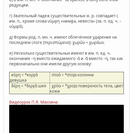
редукции.
г) Звательный падеж существительных ж. р. совпадает с
им. п., кроме слова νύμφη «нимфа, невеста» (зв. п. ед. ч. –
νύμφᾰ).
д) Формы род. п. мн. ч. имеют облечённое ударение на
последнем слоге (περισπώμενα): χωρῶν < χωράων.
е) Несколько существительных имеют в им. п. ед. ч.
окончание –η вместо ожидаемого -ᾱ и -ᾱ вместо –η, так как
первоначально они имели другую основу:
κόρη < *κορϝᾱ
στοά < *στοi̯α колонна
девушка
δέρη < *δερϝᾱ шея
χρόα < *χροi̯α поверхность тела, цвет
кожи
Видеоурок П.Я. Махлина