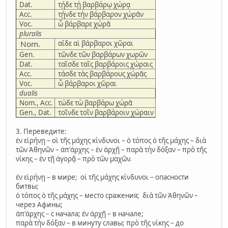
Dat.
τῄδε τῂ βαρβάρῳ χώρᾳ
Acc.
τῄνδε τὴν βάρβαρον χώρᾱν
Voc.
ὦ βάρβαρε χώρᾱ
pluralis
Nom.
αἵδε αἱ βάρβαροι χῶραι
Gen.
τῶνδε τῶν βαρβάρων χωρῶν
Dat.
ταῖσδε ταῖς βαρβάροις χώραις
Acc.
τάσδε τὰς βαρβάρους χώρᾱς
Voc.
ὦ βάρβαροι χῶραι
dualis
Nom., Acc.
τώδε τὼ βαρβάρω χώρᾱ
Gen., Dat.
τοῖνδε τοῖν βαρβάροιν χώραιν
3. Переведите:
ἐν εἱρήνῃ – οἱ τῆς μάχης κίνδυνοι – ὁ τόπος ὁ τῆς μάχης – διὰ
τῶν Ἀθηνῶν – ἀπ'ἀρχης – ἐν ἀρχῇ – παρὰ τὴν δόξαν – πρὸ τῆς
νίκης – ἐν τῇ ἀγορᾷ – πρὸ τῶν μαχῶν.
ἐν εἱρήνῃ – в мире; οἱ τῆς μάχης κίνδυνοι – опасности
битвы;
ὁ τόπος ὁ τῆς μάχης – место сражения; διὰ τῶν Ἀθηνῶν –
через Афины;
ἀπ'ἀρχης – с начала; ἐν ἀρχῇ – в начале;
παρὰ τὴν δόξαν – в минуту славы; πρὸ τῆς νίκης – до