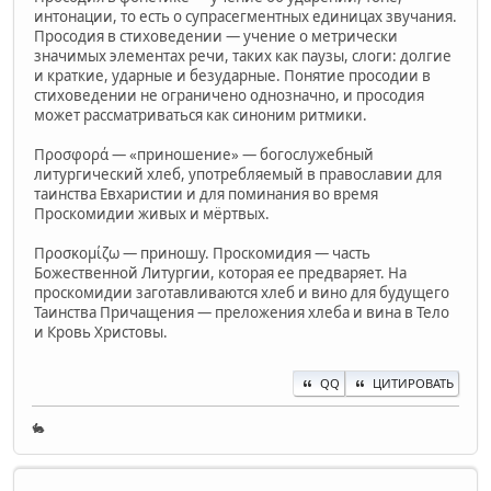
интонации, то есть о супрасегментных единицах звучания.
Просодия в стиховедении — учение о метрически
значимых элементах речи, таких как паузы, слоги: долгие
и краткие, ударные и безударные. Понятие просодии в
стиховедении не ограничено однозначно, и просодия
может рассматриваться как синоним ритмики.
Προσφορά — «приношение» — богослужебный
литургический хлеб, употребляемый в православии для
таинства Евхаристии и для поминания во время
Проскомидии живых и мёртвых.
Προσκομίζω — приношу. Проскомидия — часть
Божественной Литургии, которая ее предваряет. На
проскомидии заготавливаются хлеб и вино для будущего
Таинства Причащения — преложения хлеба и вина в Тело
и Кровь Христовы.
QQ
ЦИТИРОВАТЬ
🐇