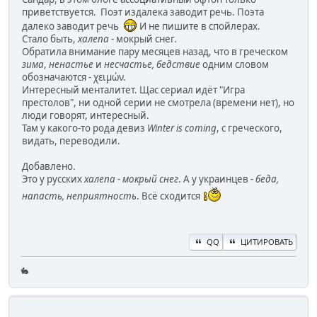
приветствуется. Поэт издалека заводит речь. Поэта
далеко заводит речь
И не пишите в спойлерах.
Стало быть,
халепа
- мокрый снег.
Обратила внимание пару месяцев назад, что в греческом
зима
,
ненастье
и
несчастье, бедствие
одним словом
обозначаются - χειμών.
Интересный менталитет. Щас сериал идёт "Игра
престолов", ни одной серии не смотрела (времени нет), но
люди говорят, интересный.
Там у какого-то рода девиз
Winter is coming
, с греческого,
видать, переводили.
Добавлено.
Это у русских
халепа - мокрый снег
. А у украинцев -
беда,
напасть, неприятность
. Всё сходится
QQ
ЦИТИРОВАТЬ
🐇