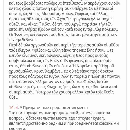
καὶ τοῖς βαρβάροις πολέμους ἐπετίθεσαν. Μακρὸν χρόνον οὖν
ἐν ταῖς χώραις αὐτῶν ἡ εἰρήνη οὐκ ὑπέρχεν. Οἱ δὲ παλαιοὶ
ἀοιδοί, ὡς Λίωος, Μουσαῖος, Ἀρίων, Ορφεὺς καὶ ἄλλοι,
ἡροϊκούς ἄθλους τοὺς τῶν Ἀχαιῶν προγόνων ᾖδον, μάχας
αὐτῶν καὶ νίκας. Ἦιδον δὲ τὴν τοῦ Ἀργὼ πορείαν, τὴν τῶν
ἐπτὰ ἐπὶ Θήβας ἔξοδον καὶ τὸν κατὰ τοὺς ἐν τῷ Ἰλίῳ πόλεμον.
Οἱ Ἕλληνες ἀεὶ ἔλεγον τοὺς θεοὺς αὐτοῖς μεγίστην ποιητικὴν
τέχνην διδόναι.
Περὶ δὲ τῶν ἀργοναθτῶν καὶ περὶ τῆς πορείας αὑτῶν οἱ μῦθοι
τάδε ἔλεγον. Φρίξος καὶ Ἑλλη τέκνα τῆς Νεφέλης ἦσαν. Ὅτε
δεινὸν κίνδυνον ἐκινδύνενον, λέγει ἡ θεὸς πρὸς αὐτοὺς°
συμβουλεύω πρὸς τῶν θεῶν ὑμῖν φεύγειν, ἀσφάλεια ὑμῖν
ἐστιν, ὅθι κίνδυνος ὑμῖν οὔκ ἐστιν. Ἡ Νεφέλη παρὰ Ἡρμοῦ
χρυσόμαλλον κριὸν λαμβάνει, ἐφ'οὗ τὰ τέκνα πρὸς ἄρκτον
πρὸς τοὺς Κόλχους ἔφευγον. Ἀλλ' ἐν πορείᾳ ἡ Ἕλλη εἰς πόντον
πίπτει, ὅν νῦν Ἑλλήσποντον ὀνομάζομεν. Φρίξος δὲ τὸν
κίνδυνον φεύγει, εἰς Κόλχους ἥκει, ὧν Αιήτης ἐβασίλευεν καὶ
οἱ περὶ αὐτόν. Ὕστερον τὸν χρυσόμαλλον κριὸν τοῖς θεοῖς
θύει.
10. 4.
* Придаточные предложения места
Этот тип придаточных предложений, отвечающих на
вопросы обстоятельства места (где? откуда? куда?),
является достаточно редким и присоединяется союзными
словами: