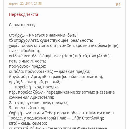
апреля 22, 2014, 21:58
#4
Перевод текста
Слова к тексту
ὑπ-άρχω – иметься в наличии, быть;
τὸ ὑπάρχον Arst. существующее, реальность;
χωρὶς τούτων οἱ χίλιοι ὑπῆρχον Xen. кроме этих была (ещё)
тысяча (бойцов);
ἀείδω (стяж. ᾄδω ) ἀμφί τινος (Hom.) и ᾄ. εἴς τινα (Arph.) –
петь в чью-л. честь;
πρό-γονος – предок;
οἱ πάλαι πρόγονοι (Plat.) — далекие предки;
Ἀργώ, οῦς ἡ Арго, «Быстрая» (корабль аргонавтов);
ἀργός 3 – быстрый, резвый;
1. πορεία ἡ – ход, походка
περὶ πορείας ζῴων – передвижение животных (название
сочинения Аристотеля);
2. путь, путешествие, поездка;
3. военный поход;
Θήβη ἡ – Фива или Теба (город и область в Мисии или в
Троаде, у подножия горы́ Плак — Θήβη ὑποπλακίη);
ἑπτά – семь, семеро;
οἱ ἑπτά ἐπὶ Θήβας – «Семеро против Фив» (название