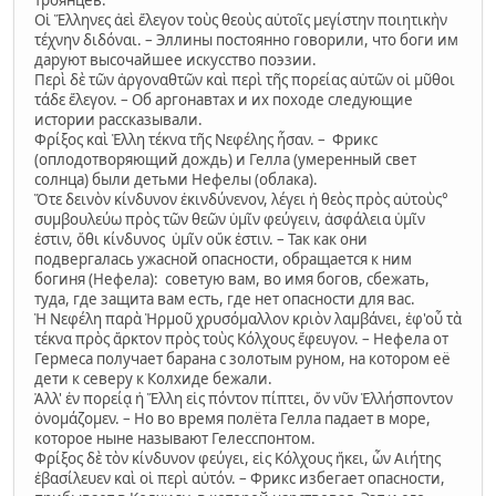
Οἱ Ἕλληνες ἀεὶ ἔλεγον τοὺς θεοὺς αὐτοῖς μεγίστην ποιητικὴν
τέχνην διδόναι. – Эллины постоянно говорили, что боги им
даруют высочайшее искусство поэзии.
Περὶ δὲ τῶν ἀργοναθτῶν καὶ περὶ τῆς πορείας αὑτῶν οἱ μῦθοι
τάδε ἔλεγον. – Об аргонавтах и их походе следующие
истории рассказывали.
Φρίξος καὶ Ἑλλη τέκνα τῆς Νεφέλης ἦσαν. – Фрикс
(оплодотворяющий дождь) и Гелла (умеренный свет
солнца) были детьми Нефелы (облака).
Ὅτε δεινὸν κίνδυνον ἐκινδύνενον, λέγει ἡ θεὸς πρὸς αὐτοὺς°
συμβουλεύω πρὸς τῶν θεῶν ὑμῖν φεύγειν, ἀσφάλεια ὑμῖν
ἐστιν, ὅθι κίνδυνος ὑμῖν οὔκ ἐστιν. – Так как они
подвергалась ужасной опасности, обращается к ним
богиня (Нефела): советую вам, во имя богов, сбежать,
туда, где защита вам есть, где нет опасности для вас.
Ἡ Νεφέλη παρὰ Ἡρμοῦ χρυσόμαλλον κριὸν λαμβάνει, ἐφ'οὗ τὰ
τέκνα πρὸς ἄρκτον πρὸς τοὺς Κόλχους ἔφευγον. – Нефела от
Гермеса получает барана с золотым руном, на котором её
дети к северу к Колхиде бежали.
Ἀλλ' ἐν πορείᾳ ἡ Ἕλλη εἰς πόντον πίπτει, ὅν νῦν Ἑλλήσποντον
ὀνομάζομεν. – Но во время полёта Гелла падает в море,
которое ныне называют Гелесспонтом.
Φρίξος δὲ τὸν κίνδυνον φεύγει, εἰς Κόλχους ἥκει, ὧν Αιήτης
ἐβασίλευεν καὶ οἱ περὶ αὐτόν. – Фрикс избегает опасности,