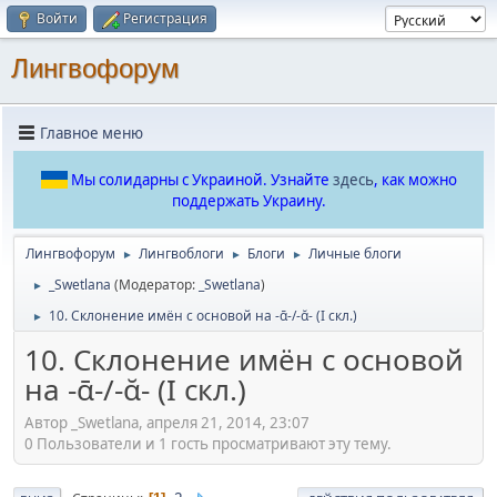
Войти
Регистрация
Лингвофорум
Главное меню
Мы солидарны с Украиной. Узнайте
здесь
, как можно
поддержать Украину.
Лингвофорум
Лингвоблоги
Блоги
Личные блоги
►
►
►
_Swetlana
(Модератор:
_Swetlana
)
►
10. Склонение имён с основой на -ᾱ-/-ᾰ- (I скл.)
►
10. Склонение имён с основой
на -ᾱ-/-ᾰ- (I скл.)
Автор _Swetlana, апреля 21, 2014, 23:07
0 Пользователи и 1 гость просматривают эту тему.