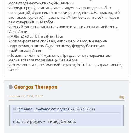
море отодвинутых книг», Ян Гавлиш.
«Впредь прошу помнить, что придумал игру не для любых
ассоциаций, а для семантически оправданных. Например, чтó
это такое: ,,рулетке" — ,,выпечке"?? Тем более, что сей ляпсус я
сам совершил...», Марбол
«Ветхий Завет написан на иврите и частично на армейском»,
Vesle Anne
«МЛ(ять)КО ... ПЛ(ять)NЪ», Тася
«Вот откроет этот спойлер, например, Марго, ничего не
подозревая, а потом будут по всему форуму блюющие
смайлики...», Авал
«Томан приличный мужчина. Правда по патриархальным
меркам слегка голодранец», Vesle Anne
«Возможен ли фонетический переход "ж" в "п с придыханием"»,
forest
Georgos Therapon
апреля 22, 2014, 23:32
#8
Цитата: _Swetlana от апреля 21, 2014, 23:11
πρὸ τῶν μαχῶν – перед битвой.