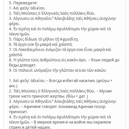
5. Переведите:
1. Ἁεὶ φεῦγ' ἀδικίαν.
2. Ταῖς Μούσαις ὁ Ἑλληνικὸς λαὸς πολλάκις θύει.
3. Λέγουσιν οἱ Ἀθηναῖοι° Ἀλκιβιάδης ταῖς Ἀθήναις αἰσχύνην
φέρει.
4. Ἐν εἰρένῃ καὶ ἐν πολέμῳ ἐφυλλάτομεν τὴν χώραν καὶ τὰ
τέκνα ἡμῶν.
5. Πάρις δίδωσι τὸ μῆλον τῇ Ἀφροδίτῃ.
6. Τὰ ἐργα οὐκ ἦν μακρὰ καὶ χαλεπά.
7. Οἱ Λακεδαιμόνιοι ἐνόμιζον τὰ ἐργα οὐκ εἶναι μακρὰ καὶ
χαλεπά.
8. Ἡ γλῶττα τοὺς ἀνθρώπους εἰς κακὸν ἀγει. – Язык людей до
беды доводит.
9. Οἱ παλαιοὶ ὠνόμαζον τὴν γλῶτταν αἰτιαν τῶν κακῶν.
1. Ἁεὶ φεῦγ' ἀδικίαν. – Всегда избегай насилия. (φεύγω +
акк.)
2. Ταῖς Μούσαις ὁ Ἑλληνικὸς λαὸς πολλάκις θύει. – Музам
греки часто приносят жертвы. (θύω + дат. )
3. Λέγουσιν οἱ Ἀθηναῖοι° Ἀλκιβιάδης ταῖς Ἀθήναις αἰσχύνην
φέρει. – Афиняне говорят: Алкивиад Афинам позор
приносит.
4. Ἐν εἰρένῃ καὶ ἐν πολέμῳ ἐφυλλάτομεν τὴν χώραν καὶ τὰ
τέκνα ἡμῶν. – В мирное время и на войне мы охраняли
страну и детей наших.