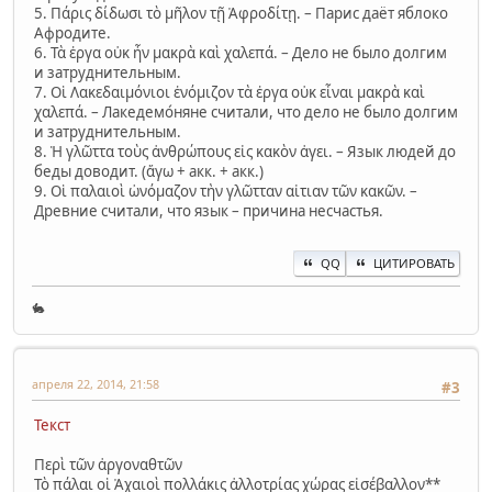
5. Πάρις δίδωσι τὸ μῆλον τῇ Ἀφροδίτῃ. – Парис даёт яблоко
Афродите.
6. Τὰ ἐργα οὐκ ἦν μακρὰ καὶ χαλεπά. – Дело не было долгим
и затруднительным.
7. Οἱ Λακεδαιμόνιοι ἐνόμιζον τὰ ἐργα οὐκ εἶναι μακρὰ καὶ
χαλεπά. – Лакедемо́няне считали, что дело не было долгим
и затруднительным.
8. Ἡ γλῶττα τοὺς ἀνθρώπους εἰς κακὸν ἀγει. – Язык людей до
беды доводит. (ἄγω + акк. + акк.)
9. Οἱ παλαιοὶ ὠνόμαζον τὴν γλῶτταν αἰτιαν τῶν κακῶν. –
Древние считали, что язык – причина несчастья.
QQ
ЦИТИРОВАТЬ
🐇
апреля 22, 2014, 21:58
#3
Текст
Περὶ τῶν ἀργοναθτῶν
Τὸ πάλαι οἱ Ἀχαιοὶ πολλάκις ἀλλοτρίας χώρας εἰσέβαλλον**