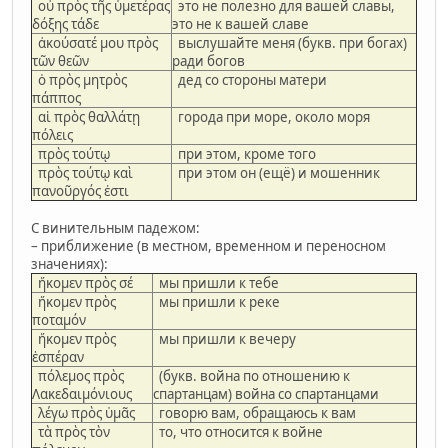
οὐ πρὸς τῆς ὑμετέρας
это не полезно для вашей славы,
δόξης τάδε
это не к вашей славе
ἀκούσατέ μου πρὸς
выслушайте меня (букв. при богах)
τῶν θεῶν
ради богов
ὁ πρὸς μητρὸς
дед со стороны матери
πάππος
αἱ πρὸς θαλλάτῃ
города при море, около моря
πόλεις
πρὸς τούτῳ
при этом, кроме того
πρὸς τούτῳ καὶ
при этом он (ещё) и мошенник
πανοῦργός ἐστι
С винительным падежом:
– приближение (в местном, временном и переносном
значениях):
ἥκομεν πρὸς σέ
мы пришли к тебе
ἥκομεν πρὸς
мы пришли к реке
ποταμόν
ἥκομεν πρὸς
мы пришли к вечеру
ἑσπέραν
πόλεμος πρὸς
(букв. война по отношению к
Λακεδαιμόνιους
спартанцам) война со спартанцами
λέγω πρὸς ὑμᾶς
говорю вам, обращаюсь к вам
τὰ πρὸς τὸν
то, что относится к войне