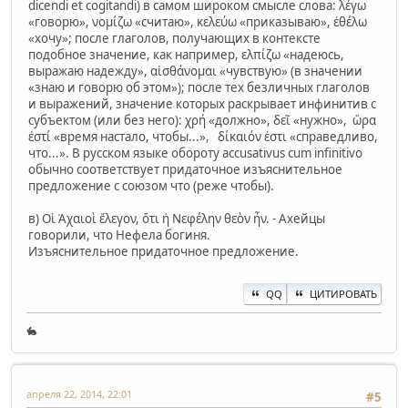
dicendi et cogitandi) в самом широком смысле слова: λέγω
«говорю», νομίζω «считаю», κελεύω «приказываю», ἐθέλω
«хочу»; после глаголов, получающих в контексте
подобное значение, как например, ελπίζω «надеюсь,
выражаю надежду», αἰσθάνομαι «чувствую» (в значении
«знаю и говорю об этом»); после тех безличных глаголов
и выражений, значение которых раскрывает инфинитив с
субъектом (или без него): χρή «должно», δεῖ «нужно», ὥρα
ἐστί «время настало, чтобы...», δίκαιόν ἐστι «справедливо,
что...». В русском языке обороту accusativus cum infinitivo
обычно соответствует придаточное изъяснительное
предложение с союзом что (реже чтобы).
в) Οἱ Ἀχαιοὶ ἔλεγον, ὅτι ἡ Νεφέλην θεὸν ἦν. - Ахейцы
говорили, что Нефела богиня.
Изъяснительное придаточное предложение.
QQ
ЦИТИРОВАТЬ
🐇
апреля 22, 2014, 22:01
#5