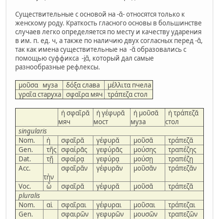
Существительные с основой на -ᾰ- относятся только к
женскому роду. Краткость гласного основы в большинстве
случаев легко определяется по месту и качеству ударения
в им. п. ед. ч, а также по наличию двух согласных перед -ᾰ,
так как имена существительные на -ᾰ образовались с
помощью суффикса -i̯ᾰ, который дал самые
разнообразные рефлексы.
μοῦσα муза
δόξα слава
μέλλιτα пчела
γραῖα старуха
σφαῖρα мяч
τράπεζα стол
ἡ σφαῖρᾰ
ἡ γέφυρᾰ
ἡ μοῦσᾰ
ἡ τράπεζᾰ
мяч
мост
муза
стол
singularis
Nom.
ἡ
σφαῖρᾰ
γέφυρᾰ
μοῦσᾰ
τράπεζᾰ
Gen.
τῆς
σφαίρᾱς
γεφύρᾱς
μούσης
τραπέζης
Dat.
τῇ
σφαίρᾳ
γεφύρᾳ
μούσῃ
τραπέζῃ
Acc.
σφαῖρᾰν
γέφυρᾰν
μοῦσᾰν
τράπεζᾰν
τὴν
Voc.
ὦ
σφαῖρᾰ
γέφυρᾰ
μοῦσᾰ
τράπεζᾰ
pluralis
Nom.
αἱ
σφαῖραι
γέφυραι
μοῦσαι
τράπεζαι
Gen.
σφαιρῶν
γεφυρῶν
μουσῶν
τραπεζῶν