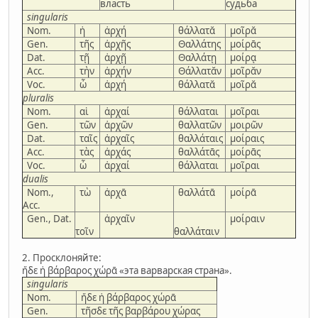
власть
судьба
singularis
Nom.
ἡ
ἀρχή
θάλλατᾰ
μοῖρᾰ
Gen.
τῆς
ἀρχῆς
Θαλλάτης
μοίρᾱς
Dat.
τῇ
ἀρχῇ
Θαλλάτῃ
μοίρᾳ
Acc.
τὴν
ἀρχήν
Θάλλατᾰν
μοῖρᾰν
Voc.
ὦ
ἀρχή
θάλλατᾰ
μοῖρᾰ
pluralis
Nom.
αἱ
ἀρχαί
θάλλαται
μοῖραι
Gen.
τῶν
ἀρχῶν
θαλλατῶν
μοιρῶν
Dat.
ταῖς
ἀρχαῖς
θαλλάταις
μοίραις
Acc.
τὰς
ἀρχάς
θαλλάτᾱς
μοίρᾱς
Voc.
ὦ
ἀρχαί
θάλλαται
μοῖραι
dualis
Nom.,
τὼ
ἀρχᾱ
θαλλάτᾱ
μοίρᾱ
Acc.
Gen., Dat.
ἀρχαῖν
μοίραιν
τοῖν
θαλλάταιν
2. Просклоняйте:
ἥδε ἡ βάρβαρος χώρᾱ «эта варварская страна».
singularis
Nom.
ἥδε ἡ βάρβαρος χώρᾱ
Gen.
τῆσδε τῆς βαρβάρου χώρας