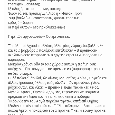
трагедии Эсхилла);
ἔξ-οδος ἡ – отправление, поход;
Ἴλιον τό, эп. преимущ. Ἴλιος ἡ – Илион, Троя;
συμ-βουλεύω – советовать, давать советы;
κρῑός ὁ – баран;
οἱ περὶ αὐτόν – его приближённые.
Περὶ τῶν ἀργοναυτῶν – Об аргонавтах
Τὸ πάλαι οἱ Ἀχαιοὶ πολλάκις ἀλλοτρίας χώρας εἰσέβαλλον**
καὶ τοῖς βαρβάροις πολέμους ἐπιτίθεσαν. – В древности
ахейцы часто вторгались в другие страны и нападали на
варваров.
Μακρὸν χρόνον οὖν ἐν ταῖς χώραις αὐτῶν ἡ εἰρήνη οὐκ
ὑπέρχεν. – Поэтому долгое время в их (варваров) странах
не было мира.
Οἱ δὲ παλαιοὶ ἀοιδοί, ὡς Λίωος, Μουσαῖος, Ἀρίων, Ορφεὺς καὶ
ἄλλοι, ἡροϊκούς ἄθλους τοὺς τῶν Ἀχαιῶν προγόνων ᾖδον,
μάχας αὐτῶν καὶ νίκας. – Древние аэды, такие как Лиос,
Мусей, Арион, Орфей и другие, героические подвиги
предков ахейцев воспевали, их битвы и победы.
Ἦιδον δὲ τὴν τοῦ Ἀργὼ πορείαν, τὴν τῶν ἐπτὰ ἐπὶ Θήβας
ἔξοδον καὶ τὸν κατὰ τοὺς ἐν τῷ Ἰλίῳ πόλεμον. – Воспевали и
поход Арго, и поход семерых против Фив, и войну против
троянцев.