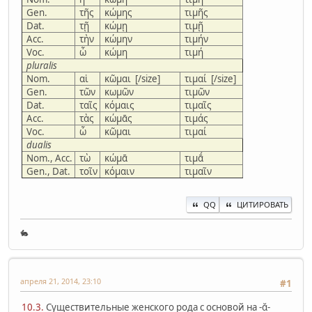
Gen.
τῆς
κώμης
τιμῆς
Dat.
τῇ
κώμῃ
τιμῇ
Acc.
τὴν
κώμην
τιμήν
Voc.
ὦ
κώμη
τιμή
pluralis
Nom.
αἱ
κῶμαι [/size]
τιμαί [/size]
Gen.
τῶν
κωμῶν
τιμῶν
Dat.
ταῖς
κόμαις
τιμαῖς
Acc.
τὰς
κώμᾱς
τιμάς
Voc.
ὦ
κῶμαι
τιμαί
dualis
Nom., Acc.
τὼ
κώμᾱ
τιμᾱ́
Gen., Dat.
τοῖν
κόμαιν
τιμαῖν
QQ
ЦИТИРОВАТЬ
🐇
апреля 21, 2014, 23:10
#1
10.3.
Существительные женского рода с основой на -ᾰ-