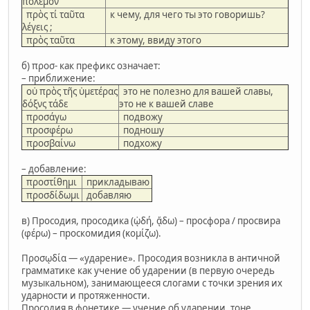
πόλεμον
πρὸς τί ταῦτα
к чему, для чего ты это говоришь?
λέγεις ;
πρὸς ταῦτα
к этому, ввиду этого
б) προσ- как префикс означает:
– приближение:
οὐ πρὸς τῆς ὑμετέρας
это не полезно для вашей славы,
δόξνς τάδε
это не к вашей славе
προσάγω
подвожу
προσφέρω
подношу
προσβαίνω
подхожу
– добавление:
προστίθημι
прикладываю
προσδίδωμι
добавляю
в) Просодия, просодика (ᾠδή, ᾄδω) – просфора / просвира
(φέρω) – проскомидия (κομίζω).
Προσῳδία — «ударение». Просодия возникла в античной
грамматике как учение об ударении (в первую очередь
музыкальном), занимающееся слогами с точки зрения их
ударности и протяженности.
Просодия в фонетике — учение об ударении, тоне,