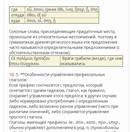
где
οὗ, ὅπου, (реже ὅθι, ἵνα), ᾗπερ, ᾗ, ὅπῃ
откуда
ὅθεν, ἐξ οὗ
куда
ὅποι, οἷ, ὅπῃ, ᾗ
Союзные слова, присоединяющие придаточные места,
произошли из относительных местоимений, поэтому в
грамматиках древнегреческого языка эти предложения
часто называются определительными предложениями (с
обстоятельственным оттенком).
Οἱ πολέμιοι ἥρπαζον
Враги грабили (везде), где они
ὅπου ἐτυγχανον.
оказывались
10. 5.
**Особенности управления префиксальных
глаголов
Если префикс соотносится с предлогом, который
сочетается с одним падежом, глагол, как правило,
сохраняет управление этого предлога; в других случаях
либо нормировано употребление с определённым
падежом, либо возможно разное управление (часто при
различии значений), либо сохраняется управление
простого глагола.
Глаголы, имеющие префиксы ἐκ-, ἀπο-, κατα-, προ-, ὑπερ-,
обычно управляют дополнением в род. п. (προκινδυνεύω