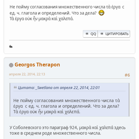
Не пойму согласования множественного числа τὰ ἐργα с
ед. ч. глагола и определений. Что за дела?
Τὰ ἐργα οὐκ ἦν μακρὰ καὶ χαλεπά.
QQ
ЦИТИРОВАТЬ
🐇
Georgos Therapon
апреля 22, 2014, 22:13
#6
Цитата: _Swetlana от апреля 22, 2014, 22:01
Не пойму согласования множественного числа τὰ
ἐργα с ед. ч. глагола и определений. Что за дела?
Τὰ ἐργα οὐκ ἦν μακρὰ καὶ χαλεπά.
У Соболевского это параграф 924, μακρὰ καὶ χαλεπά здесь
тоже в среднем роде множественного числа.