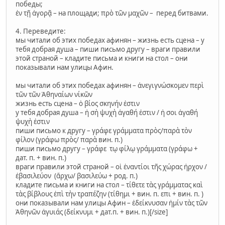
победы;
ἐν τῇ ἀγορᾷ – на площади; πρὸ τῶν μαχῶν – перед битвами.
4. Переведите:
мы читали об этих победах афинян – жизнь есть сцена – у
тебя добрая душа – пиши письмо другу – враги правили
этой страной – кладите письма и книги на стол – они
показывали нам улицы Афин.
мы читали об этих победах афинян – ἀνεγιγνώσκομεν περὶ
τῶν τῶν Ἀθηναίων νίκῶν
жизнь есть сцена – ὁ βίος σκηνήν ἐστιν
у тебя добрая душа – ἡ σὴ ψυχὴ ἀγαθή ἐστιν / ἡ σοι ἀγαθή
ψυχὴ ἐστιν
пиши письмо к другу – γράφε γράμματα πρὸς/παρὰ τὸν
φίλον (γράφω πρὸς/ παρὰ вин. п.)
пиши письмо другу – γράφε τῳ φίλῳ γράμματα (γράφω +
дат. п. + вин. п.)
враги правили этой страной – οἱ ἐναντίοι τῆς χώρας ἠρχον /
ἐβασιλεύον (ἄρχω/ βασιλεύω + род. п.)
кладите письма и книги на стол – τίθετε τὰς γράμματας καὶ
τὰς βίβλους ἐπὶ τὴν τραπέζην (τίθημι + вин. п. επι + вин. п. )
они показывали нам улицы Афин – ἑδείκνυσαν ἡμίν τὰς τῶν
Ἀθηνῶν ἀγυιάς (δείκνυμι + дат.п. + вин. п.)[/size]