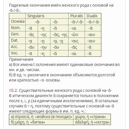
Падежные окончания имён женского рода с основой на
-ᾱ-/-ᾰ-.
Singularis
Pluralis
Dualis
Основа
-ᾱ-
-ᾰ-
-ᾱ-/-ᾰ-
-ᾱ-/-ᾰ-
Nom.
-ᾱ
-η
-ᾰ
-αι
-ᾱ
Gen.
-ᾱς
-ης
-ᾱς, -ης
-ῶν
-αιν
Dat.
-ᾳ
-ῃ
-ᾳ, -ῃ
-αις
-αιν
Acc.
-ᾱν
-ην
-ᾰν
-ᾱς
-ᾱ
Voc.
-ᾱ
-η
-ᾰ
-αι
-ᾱ
Примечания
а) Все имена I склонения имеют одинаковые окончания во
мн. и дв. числах.
б) В ед. ч. различия в окончаниях объясняются долготой
или краткостью –α- основы.
10.2.
Существительные женского рода с основой на -ᾱ-
В аттическом диалекте ᾱ сохраняется только в положении
после ε, ι, ρ (за единичными исключениями). В остальных
случаях ᾱ > η, поэтому существительные с основой на -ᾱ
имеют следующие формы в им. п. ед. ч.:
а) στρατιά, ἡ «войско (в походе)»
χώρα, ἡ «страна»
б) μάχη, ἡ «битва»
ἀδελφή, ἡ «сестра»