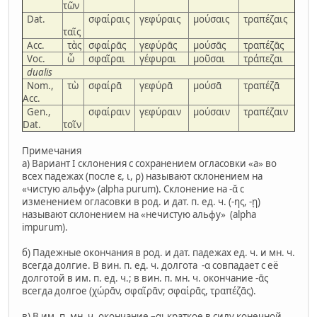
τῶν
Dat.
σφαίραις
γεφύραις
μούσαις
τραπέζαις
ταῖς
Acc.
τὰς
σφαίρᾱς
γεφύρᾱς
μούσᾱς
τραπέζᾱς
Voc.
ὦ
σφαῖραι
γέφυραι
μοῦσαι
τράπεζαι
dualis
Nom.,
τὼ
σφαίρᾱ
γεφύρᾱ
μούσᾱ
τραπέζᾱ
Acc.
Gen.,
σφαίραιν
γεφύραιν
μούσαιν
τραπέζαιν
Dat.
τοῖν
Примечания
а) Вариант I склонения с сохранением огласовки «а» во
всех падежах (после ε, ι, ρ) называют склонением на
«чистую альфу» (alpha purum). Склонение на -ᾰ с
изменением огласовки в род. и дат. п. ед. ч. (-ης, -ῃ)
называют склонением на «нечистую альфу» (alpha
impurum).
б) Падежные окончания в род. и дат. падежах ед. ч. и мн. ч.
всегда долгие. В вин. п. ед. ч. долгота -α совпадает с её
долготой в им. п. ед. ч.; в вин. п. мн. ч. окончание -ᾱς
всегда долгое (χώρᾱν, σφαῖρᾱν; σφαίρᾱς, τραπέζᾱς).
в) В им. п. мн. ч. окончание –αι краткое в силу конечной