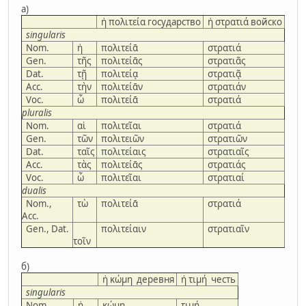
а)
ἡ πολιτεία государство
ἡ στρατιά войско
singularis
Nom.
ἡ
πολιτείᾱ
στρατιά
Gen.
τῆς
πολιτείᾱς
στρατιᾶς
Dat.
τῇ
πολιτείᾳ
στρατιᾷ
Acc.
τὴν
πολιτείᾱν
στρατιάν
Voc.
ὦ
πολιτείᾱ
στρατιά
pluralis
Nom.
αἱ
πολιτεῖαι
στρατιά
Gen.
τῶν
πολιτειῶν
στρατιῶν
Dat.
ταῖς
πολιτείαις
στρατιαῖς
Acc.
τὰς
πολιτείᾱς
στρατιάς
Voc.
ὦ
πολιτεῖαι
στρατιαί
dualis
Nom.,
τὼ
πολιτείᾱ
στρατιά
Acc.
Gen., Dat.
πολιτείαιν
στρατιαῖν
τοῖν
б)
ἡ κώμη деревня
ἡ τιμή честь
singularis
Nom.
ἡ
κώμη
τιμή