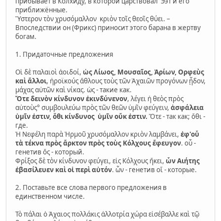
прибывает в Колхиду, в которой царствовал Ээт и его
приближённые.
Ὕστερον τὸν χρυσόμαλλον κριὸν τοῖς θεοῖς θύει. –
Впоследствии он (Фрикс) приносит этого барана в жертву
богам.
1. Придаточные предложения
Οἱ δὲ παλαιοὶ ἀοιδοί,
ὡς Λίωος, Μουσαῖος, Ἀρίων, Ορφεὺς
καὶ ἄλλοι
, ἡροϊκούς ἄθλους τοὺς τῶν Ἀχαιῶν προγόνων ᾖδον,
μάχας αὐτῶν καὶ νίκας. ὡς - такие как.
Ὅτε δεινὸν κίνδυνον ἐκινδύνενον
, λέγει ἡ θεὸς πρὸς
αὐτοὺς° συμβουλεύω πρὸς τῶν θεῶν ὑμῖν φεύγειν,
ἀσφάλεια
ὑμῖν ἐστιν, ὅθι κίνδυνος ὑμῖν οὔκ ἐστιν.
Ὅτε - так как; ὅθι -
где.
Ἡ Νεφέλη παρὰ Ἡρμοῦ χρυσόμαλλον κριὸν λαμβάνει,
ἐφ'οὗ
τὰ τέκνα πρὸς ἄρκτον πρὸς τοὺς Κόλχους ἔφευγον
. οὗ -
генетив ὅς - который.
Φρίξος δὲ τὸν κίνδυνον φεύγει, εἰς Κόλχους ἥκει,
ὧν Αιήτης
ἐβασίλευεν καὶ οἱ περὶ αὐτόν
. ὧν - генетив οἵ - которые.
2. Поставьте все слова первого предложения в
единственном числе.
Τὸ πάλαι ὁ Ἀχαιος πολλάκις ἀλλοτρία χώρα εἰσέβαλλε καὶ τῷ