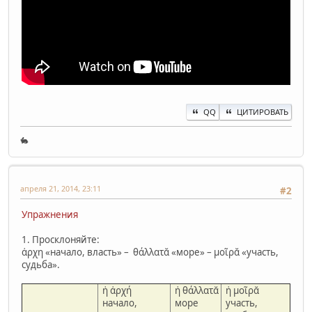
QQ
ЦИТИРОВАТЬ
🐇
апреля 21, 2014, 23:11
#2
Упражнения
1. Просклоняйте:
ἀρχη «начало, власть» – θάλλατᾰ «море» – μοῖρᾰ «участь,
судьба».
ἡ ἀρχή
ἡ θάλλατᾰ
ἡ μοῖρᾰ
начало,
море
участь,