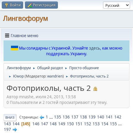
Войти
Регистрация
Лингвофорум
Главное меню
Мы солидарны с Украиной. Узнайте
здесь
, как можно
поддержать Украину.
Лингвофорум
Общий раздел
Просто общение
►
►
Юмор
(Модератор:
wandrien
)
Фотоприколы, часть 2
►
►
Фотоприколы, часть 2
Автор mnashe, июля 24, 2013, 13:58
0 Пользователи и 2 гостей просматривают эту тему.
1
...
135
136
137
138
139
140
141
142
Страницы
ВНИЗ
143
144
146
147
148
149
150
151
152
153
154
155
...
145
197