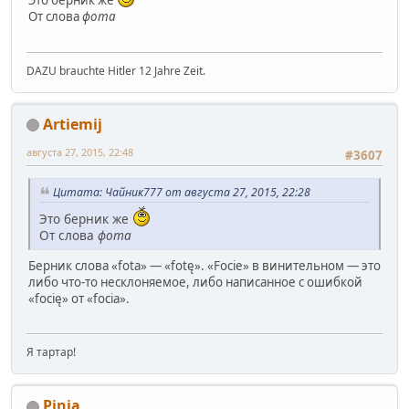
Это берник же
От слова
фота
DAZU brauchte Hitler 12 Jahre Zeit.
Artiemij
августа 27, 2015, 22:48
#3607
Цитата: Чайник777 от августа 27, 2015, 22:28
Это берник же
От слова
фота
Берник слова «fota» — «fotę». «Focie» в винительном — это
либо что-то несклоняемое, либо написанное с ошибкой
«focię» от «focia».
Я тартар!
Pinia