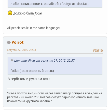
либо написанное с ошибкой «focię» от «focia».
должно быть
foci
ę
All people smile in the same language!
Poirot
августа 27, 2015, 23:03
#3610
Цитата: Pinia от августа 27, 2015, 22:57
fotka ( разговорный язык)
В сербском и русском тоже.
"Из-за плохой видимости через тепловизор прицела я увидел на
расстоянии около 250 метров силуэт парнокопытного, внешне
похожего на крупного кабана."