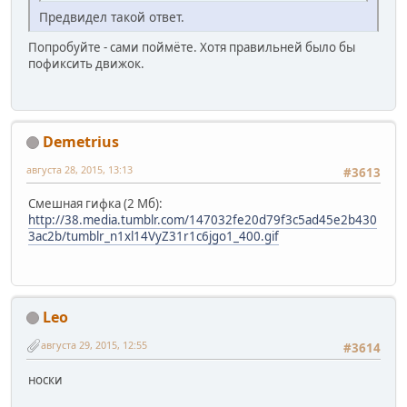
Предвидел такой ответ.
Попробуйте - сами поймёте. Хотя правильней было бы
пофиксить движок.
Demetrius
августа 28, 2015, 13:13
#3613
Смешная гифка (2 Мб):
http://38.media.tumblr.com/147032fe20d79f3c5ad45e2b430
3ac2b/tumblr_n1xl14VyZ31r1c6jgo1_400.gif
Leo
августа 29, 2015, 12:55
#3614
носки