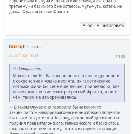
Европе была бы куча изолятов или семей, а ляг она по-
третьему - и баскского б не осталось. Чуть-чуть, кстати, не
дожал Франсиско наш Франко.
QQ
ЦИТИРОВАТЬ
ta‍criqt
гость
июля 7, 2021, 12:35
#185
Цитировать
Может, если бы баскам не повезло ещё в древности
с сохранением языка-изолята, их генетические
потомки жили бы себе ещё лучше, припеваючи, без
всяких лингвистических репрессий Франко, и ни о
чём таком не заморачивались.
— В таком случае они говорили бы на каком-то
заковыристом наварроарагонесе и неизбежно получали
бы тычки от хунтистов. К слову, арагонский до сих пор не
получил прав каталонского, галисийского и баскского. В
школах почти не учат тому, что это историческая нация.
Даже в самой Наварре.