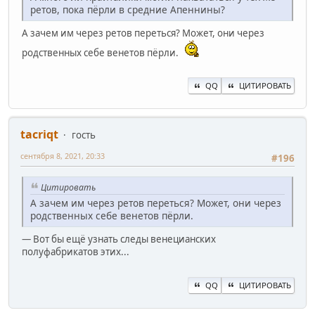
ретов, пока пёрли в средние Апеннины?
А зачем им через ретов переться? Может, они через
родственных себе венетов пёрли.
QQ
ЦИТИРОВАТЬ
ta‍criqt
гость
сентября 8, 2021, 20:33
#196
Цитировать
А зачем им через ретов переться? Может, они через
родственных себе венетов пёрли.
— Вот бы ещё узнать следы венецианских
полуфабрикатов этих...
QQ
ЦИТИРОВАТЬ