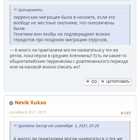
Цитировать
тирренская миграция была в неолите, если это
вообще не местные охотники, что онеоличены
были.
Генетики вон якобы не подтверждают всяких
геродотов про позднюю миграцию этрусков,
— А много ли праиталики могли нахвататься у тех же
ретов, пока пёрли в средние Апеннины? Есть ли какие-то
общеиталийские тирренизмы с доаппенинского периода
или на каковой можно списать их?
QQ
ЦИТИРОВАТЬ
Nevik Xukxo
сентября 8, 2021, 20:31
#195
Цитата: ta‍criqt от сентября 3, 2021, 01:26
А много ли праиталики могли нахвататься у тех же