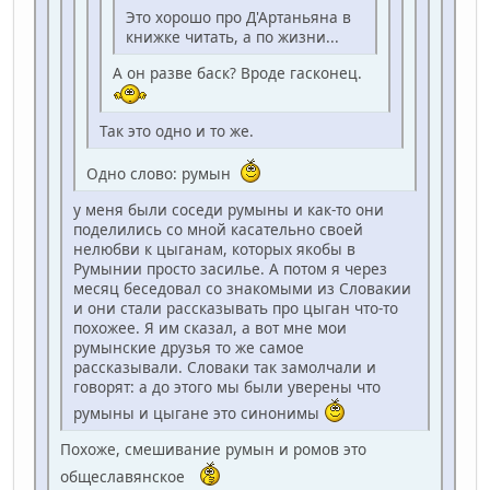
Это хорошо про Д'Артаньяна в
книжке читать, а по жизни...
А он разве баск? Вроде гасконец.
Так это одно и то же.
Одно слово: румын
у меня были соседи румыны и как-то они
поделились со мной касательно своей
нелюбви к цыганам, которых якобы в
Румынии просто засилье. А потом я через
месяц беседовал со знакомыми из Словакии
и они стали рассказывать про цыган что-то
похожее. Я им сказал, а вот мне мои
румынские друзья то же самое
рассказывали. Словаки так замолчали и
говорят: а до этого мы были уверены что
румыны и цыгане это синонимы
Похоже, смешивание румын и ромов это
общеславянское