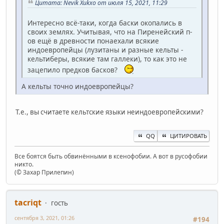
Цитата: Nevik Xukxo от июля 15, 2021, 11:29
Интересно всё-таки, когда баски окопались в
своих землях. Учитывая, что на Пиренейский п-
ов ещё в древности понаехали всякие
индоевропейцы (лузитаны и разные кельты -
кельтиберы, всякие там галлеки), то как это не
зацепило предков басков?
А кельты точно индоевропейцы?
Т.е., вы считаете кельтские языки неиндоевропейскими?
QQ
ЦИТИРОВАТЬ
Все боятся быть обвинёнными в ксенофобии. А вот в русофобии
никто.
(© Захар Прилепин)
ta‍criqt
гость
сентября 3, 2021, 01:26
#194