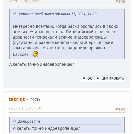
июля 16, 2021, 09:00
#190
Цитата: Nevik Xukxo от июля 15, 2021, 11:29
Интересно всё-таки, когда баски окопались в своих
землях. Учитывая, что на Пиренейский п-ов ещё в
древности понаехали всякие индоевропейцы
(лузитаны и разные кельты - кельтиберы, всякие
там галлеки), то как это не зацепило предков
басков?
А кельты точно индоевропейцы?
QQ
ЦИТИРОВАТЬ
ta‍criqt
гость
августа 2, 2021, 13:41
#191
Цитировать
А кельты точно индоевропейцы?