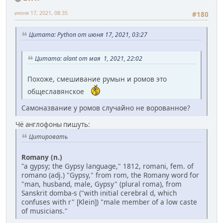
июня 17, 2021, 08:35
#180
Цитата: Python от июня 17, 2021, 03:27
Цитата: alant от мая 1, 2021, 22:02
Похоже, смешивание румын и ромов это
общеславянское
Самоназвание у ромов случайно не ворованное?
Чё англофоны пишуть:
Цитировать
Romany (n.)
"a gypsy; the Gypsy language," 1812, romani, fem. of
romano (adj.) "Gypsy," from rom, the Romany word for
"man, husband, male, Gypsy" (plural roma), from
Sanskrit domba-s ("with initial cerebral d, which
confuses with r" [Klein]) "male member of a low caste
of musicians."