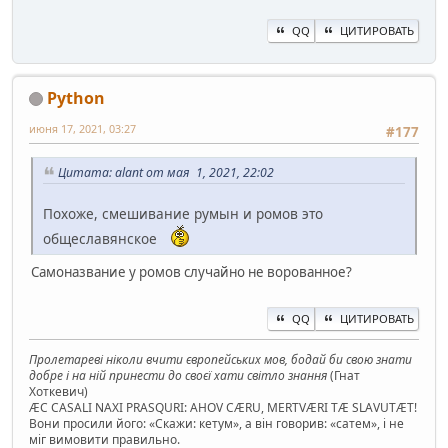
QQ
ЦИТИРОВАТЬ
Python
июня 17, 2021, 03:27
#177
Цитата: alant от мая 1, 2021, 22:02
Похоже, смешивание румын и ромов это
общеславянское
Самоназвание у ромов случайно не ворованное?
QQ
ЦИТИРОВАТЬ
Пролетареві ніколи вчити європейських мов, бодай би свою знати
добре і на ній принести до своєї хати світло знання
(Гнат
Хоткевич)
ÆC CASALI NAXI PRASQURI: AHOV CÆRU, MERTVÆRI TÆ SLAVUTÆT!
Вони просили його: «Скажи: кетум», а він говорив: «сатем», і не
міг вимовити правильно.