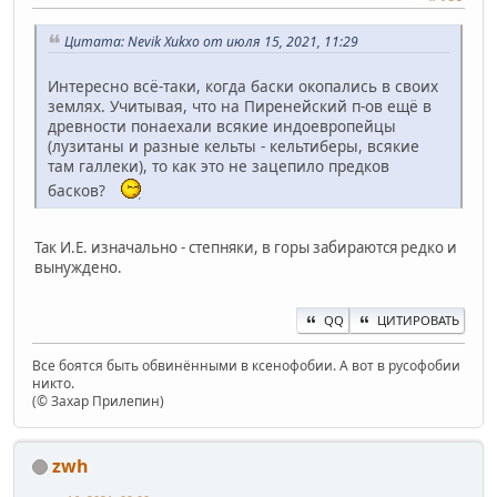
Цитата: Nevik Xukxo от июля 15, 2021, 11:29
Интересно всё-таки, когда баски окопались в своих
землях. Учитывая, что на Пиренейский п-ов ещё в
древности понаехали всякие индоевропейцы
(лузитаны и разные кельты - кельтиберы, всякие
там галлеки), то как это не зацепило предков
басков?
Так И.Е. изначально - степняки, в горы забираются редко и
вынуждено.
QQ
ЦИТИРОВАТЬ
Все боятся быть обвинёнными в ксенофобии. А вот в русофобии
никто.
(© Захар Прилепин)
zwh