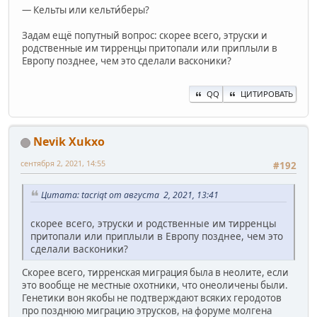
— Кельты или кельти́беры?
Задам ещё попутный вопрос: скорее всего, этруски и
родственные им тирренцы притопали или приплыли в
Европу позднее, чем это сделали васконики?
QQ
ЦИТИРОВАТЬ
Nevik Xukxo
сентября 2, 2021, 14:55
#192
Цитата: ta‍criqt от августа 2, 2021, 13:41
скорее всего, этруски и родственные им тирренцы
притопали или приплыли в Европу позднее, чем это
сделали васконики?
Скорее всего, тирренская миграция была в неолите, если
это вообще не местные охотники, что онеоличены были.
Генетики вон якобы не подтверждают всяких геродотов
про позднюю миграцию этрусков, на форуме молгена