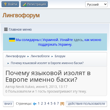
Войти
Регистрация
Лингвофорум
Главное меню
Мы солидарны с Украиной. Узнайте
здесь
, как можно
поддержать Украину.
Лингвофорум
Лингвоблоги
Блорум
►
►
Почему языковой изолят в Европе именно баски?
►
Почему языковой изолят в
Европе именно баски?
Автор Nevik Xukxo, июня 9, 2013, 13:17
0 Пользователи и 1 гость просматривают эту тему.
1
2
3
4
5
6
7
Страницы
8
ВНИЗ
ДЕЙСТВИЯ ПОЛЬЗОВАТЕЛЯ