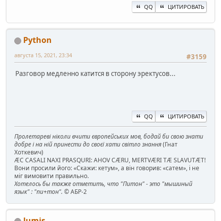
QQ
ЦИТИРОВАТЬ
Python
августа 15, 2021, 23:34
#3159
Разговор медленно катится в сторону эректусов...
QQ
ЦИТИРОВАТЬ
Пролетареві ніколи вчити європейських мов, бодай би свою знати
добре і на ній принести до своєї хати світло знання
(Гнат
Хоткевич)
ÆC CASALI NAXI PRASQURI: AHOV CÆRU, MERTVÆRI TÆ SLAVUTÆT!
Вони просили його: «Скажи: кетум», а він говорив: «сатем», і не
міг вимовити правильно.
Хотелось бы также отметить, что "Питон" - это "мышиный
язык" : "пи+тон".
© АБР-2
Jumis