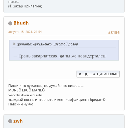
никто.
(© Захар Прилепин)
Bhudh
августа 15, 2021, 21:54
#3156
Цитата: Лукьяненко. Шестой Дозор
— Срань закарпатская, да ты же неандерталец!
QQ
ЦИТИРОВАТЬ
Пиши, что думаешь, но думай, что пишешь.
MONEŌ ERGŌ MANEŌ.
Waheeba dokin ʔebi naha.
«каждый пост в интернете имеет коэффициент бреда» ©
Невский чукчо
zwh