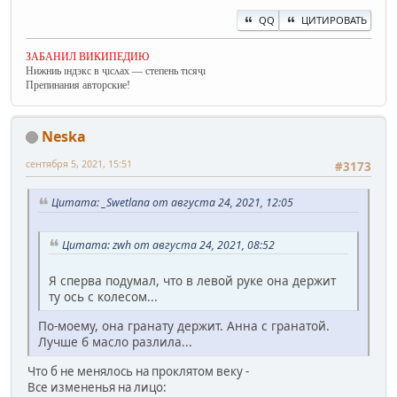
QQ
ЦИТИРОВАТЬ
ЗАБАНИЛ ВИКИПЕДИЮ
Нижниь ıндэкс в ҷıсʌах — степень тıсяҷı
Препинания авторские!
Neska
сентября 5, 2021, 15:51
#3173
Цитата: _Swetlana от августа 24, 2021, 12:05
Цитата: zwh от августа 24, 2021, 08:52
Я сперва подумал, что в левой руке она держит
ту ось с колесом...
По-моему, она гранату держит. Анна с гранатой.
Лучше б масло разлила...
Что б не менялось на проклятом веку -
Все измененья на лицо: