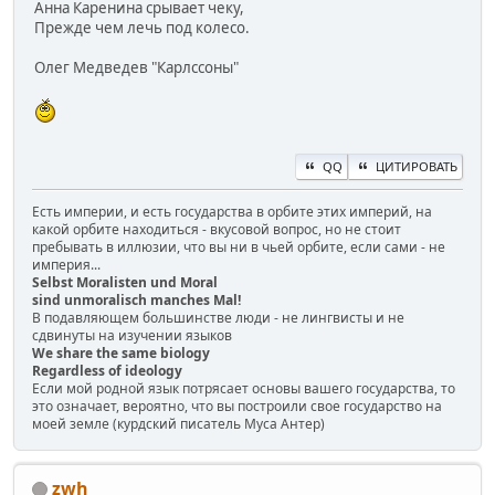
Анна Каренина срывает чеку,
Прежде чем лечь под колесо.
Олег Медведев "Карлссоны"
QQ
ЦИТИРОВАТЬ
Есть империи, и есть государства в орбите этих империй, на
какой орбите находиться - вкусовой вопрос, но не стоит
пребывать в иллюзии, что вы ни в чьей орбите, если сами - не
империя...
Selbst Moralisten und Moral
sind unmoralisch manches Mal!
В подавляющем большинстве люди - не лингвисты и не
сдвинуты на изучении языков
We share the same biology
Regardless of ideology
Если мой родной язык потрясает основы вашего государства, то
это означает, вероятно, что вы построили свое государство на
моей земле (курдский писатель Муса Антер)
zwh