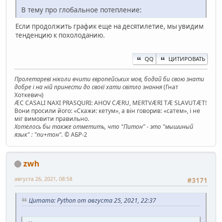
В тему про глобальное потепление:
Если продолжить график еще на десятилетие, мы увидим
тенденцию к похолоданию.
QQ
ЦИТИРОВАТЬ
Пролетареві ніколи вчити європейських мов, бодай би свою знати
добре і на ній принести до своєї хати світло знання
(Гнат
Хоткевич)
ÆC CASALI NAXI PRASQURI: AHOV CÆRU, MERTVÆRI TÆ SLAVUTÆT!
Вони просили його: «Скажи: кетум», а він говорив: «сатем», і не
міг вимовити правильно.
Хотелось бы также отметить, что "Питон" - это "мышиный
язык" : "пи+тон".
© АБР-2
zwh
августа 26, 2021, 08:58
#3171
Цитата: Python от августа 25, 2021, 22:37