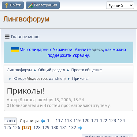
Войти
Регистрация
Лингвофорум
Главное меню
Мы солидарны с Украиной. Узнайте
здесь
, как можно
поддержать Украину.
Лингвофорум
Общий раздел
Просто общение
►
►
Юмор
(Модератор:
wandrien
)
Приколы!
►
►
Приколы!
Автор Драгана, октября 18, 2006, 13:54
0 Пользователи и 4 гостей просматривают эту тему.
1
...
117
118
119
120
121
122
123
124
Страницы
ВНИЗ
125
126
128
129
130
131
132
127