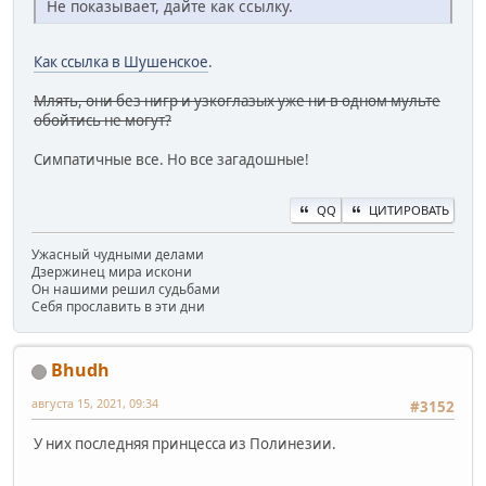
Не показывает, дайте как ссылку.
Как ссылка в Шушенское
.
Млять, они без нигр и узкоглазых уже ни в одном мульте
обойтись не могут?
Симпатичные все. Но все загадошные!
QQ
ЦИТИРОВАТЬ
Ужасный чудными делами
Дзержинец мира искони
Он нашими решил судьбами
Себя прославить в эти дни
Bhudh
августа 15, 2021, 09:34
#3152
У них последняя принцесса из Полинезии.