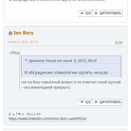
QQ
ЦИТИРОВАТЬ
Ion Borș
июля 6, 2012, 09:32
#28
Offtop
Цитата: Feruza от июля 6, 2012, 09:25
В обсуждении этимологии шутить нельзя.
так на Ваш серьёзный вопрос я не ответил голой шуткой
– она википедией прикрыта.
QQ
ЦИТИРОВАТЬ
♪ ☼ † ♥ ♫ ¤
¤
$, €, £, ¥.
https://www.linkedin.com/in/ion-bors-aa69992a/