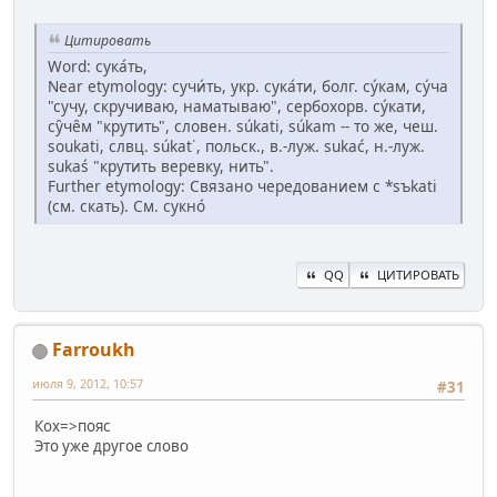
Цитировать
Word: сука́ть,
Near etymology: сучи́ть, укр. сука́ти, болг. су́кам, су́ча
"сучу, скручиваю, наматываю", сербохорв. су́кати,
су̑че̑м "крутить", словен. súkati, súkam -- то же, чеш.
soukati, слвц. súkаt᾽, польск., в.-луж. sukać, н.-луж.
sukaś "крутить веревку, нить".
Further etymology: Связано чередованием с *sъkati
(см. скать). См. сукно́
QQ
ЦИТИРОВАТЬ
Farroukh
июля 9, 2012, 10:57
#31
Кох=>пояс
Это уже другое слово