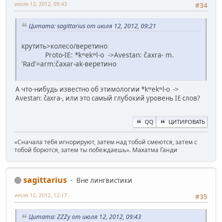
июля 12, 2012, 09:43
#34
Цитата: sagittarius от июля 12, 2012, 09:21
крутить>колесо/веретино
Proto-IE: *kʷekʷl-o ->Avestan: čaxra- m.
'Rad'=arm:čaxar-ak-веретино
А что-нибудь известно об этимологии *kʷekʷl-o ->
Avestan: čaxra-, или это самый глубокий уровень IE слов?
QQ
ЦИТИРОВАТЬ
«Сначала тебя игнорируют, затем над тобой смеются, затем с
тобой борются, затем ты побеждаешь». Махатма Ганди
sagittarius
Вне лингвистики
июля 12, 2012, 12:17
#35
Цитата: ZZZy от июля 12, 2012, 09:43