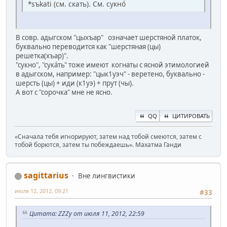
*sъkati (см. скать). См. сукно́
В совр. адыгском "цыхъар" означает шерстяной платок,
буквально переводится как "шерстяная (цы)
решетка(хъар)".
"сукно", "сука́ть" тоже имеют когнаты с ясной этимологией
в адыгском, например: "цык1уэч" - веретено, буквально -
шерсть (цы) + иди (к1уэ) + прут (чы).
А вот с "сорочка" мне не ясно.
QQ
ЦИТИРОВАТЬ
«Сначала тебя игнорируют, затем над тобой смеются, затем с
тобой борются, затем ты побеждаешь». Махатма Ганди
sagittarius
Вне лингвистики
июля 12, 2012, 09:21
#33
Цитата: ZZZy от июля 11, 2012, 22:59