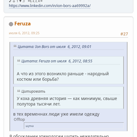
♪ ☼ † ♥ ♫ ¤
¤
$, €, £, ¥.
https://www.linkedin.com/in/ion-bors-aa69992a/
Feruza
июля 6, 2012, 09:25
#27
Цитата: Ion Bors от июля 6, 2012, 09:01
Цитата: Feruza от июля 6, 2012, 08:55
А что из этого возникло раньше - народный
костюм или борьба?
Цитировать
У коха древняя история — как минимум, свыше
полутора тысячи лет.
в тех временнах люди уже имели одежду
Offtop
шутка
В обсуждении этимологии шутить нежелательно.