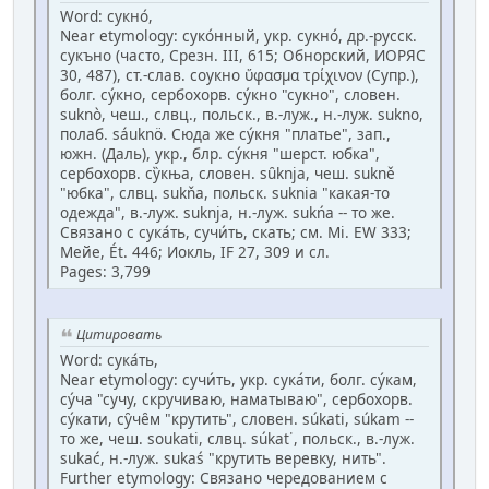
Word: сукно́,
Near etymology: суко́нный, укр. сукно́, др.-русск.
сукъно (часто, Срезн. III, 615; Обнорский, ИОРЯС
30, 487), ст.-слав. соукно ὕφασμα τρίχινον (Супр.),
болг. су́кно, сербохорв. су́кно "сукно", словен.
suknò, чеш., слвц., польск., в.-луж., н.-луж. sukno,
полаб. sáuknö. Сюда же су́кня "платье", зап.,
южн. (Даль), укр., блр. су́кня "шерст. юбка",
сербохорв. су̏кња, словен. sȗknja, чеш. sukně
"юбка", слвц. sukňa, польск. sukniа "какая-то
одежда", в.-луж. suknja, н.-луж. sukńа -- то же.
Связано с сука́ть, сучи́ть, скать; см. Мi. ЕW 333;
Мейе, Ét. 446; Иокль, IF 27, 309 и сл.
Pages: 3,799
Цитировать
Word: сука́ть,
Near etymology: сучи́ть, укр. сука́ти, болг. су́кам,
су́ча "сучу, скручиваю, наматываю", сербохорв.
су́кати, су̑че̑м "крутить", словен. súkati, súkam --
то же, чеш. soukati, слвц. súkаt᾽, польск., в.-луж.
sukać, н.-луж. sukaś "крутить веревку, нить".
Further etymology: Связано чередованием с