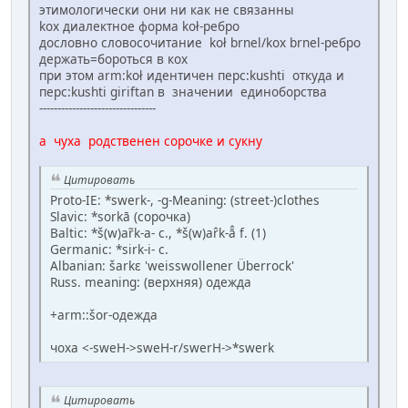
этимологически они ни как не связанны
kox диалектное форма koł-ребро
дословно словосочитание koł brnel/kox brnel-ребро
держать=бороться в кох
при этом arm:koł идентичен перс:kushti откуда и
перс:kushti giriftan в значении единоборства
--------------------------------
а чуха родственен сорочке и сукну
Цитировать
Proto-IE: *swerk-, -g-Meaning: (street-)clothes
Slavic: *sorkā (сорочка)
Baltic: *š(w)ar̃k-a- c., *š(w)ar̂k-ā̂ f. (1)
Germanic: *sirk-i- c.
Albanian: šarkɛ 'weisswollener Überrock'
Russ. meaning: (верхняя) одежда
+arm::šоr-oдежда
чоха <-sweH->sweH-r/swerH->*swerk
Цитировать