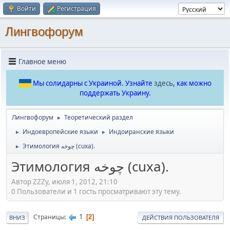
Войти
Регистрация
Лингвофорум
Главное меню
Мы солидарны с Украиной. Узнайте
здесь
, как можно
поддержать Украину.
Лингвофорум
Теоретический раздел
►
Индоевропейские языки
Индоиранские языки
►
►
Этимология چوخه (cuxa).
►
Этимология چوخه (cuxa).
Автор ZZZy, июля 1, 2012, 21:10
0 Пользователи и 1 гость просматривают эту тему.
1
Страницы
2
ВНИЗ
ДЕЙСТВИЯ ПОЛЬЗОВАТЕЛЯ