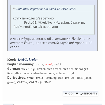
Цитата: sagittarius от июля 12, 2012, 09:21
крутить>колесо/веретино
Proto-IE: *kʷekʷl-o ->Avestan: čaxra- m.
'Rad'=arm:čaxar-ak-веретино
А что-нибудь известно об этимологии *kʷekʷl-o ->
Avestan: čaxra-, или это самый глубокий уровень IE
слов?
Root:
kʷel-1
,
kʷelǝ-
English meaning:
to turn;
wheel
;
neck?
German meaning:
`drehen, sich drehen, sich herumbewegen,
fürsorglich um jemandem herum sein, wohnen' u. dgl.
Derivatives:
kʷelo-
,
kʷolo-
`Drehung, Rad',
kʷol-so-
`Hals' (lat. ir.
germ.),
kʷekʷlo-
,
kʷokʷlo-
(?) `Rad'
QQ
ЦИТИРОВАТЬ