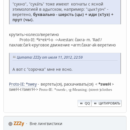
"сукно", "сука́ть" тоже имеют когнаты с ясной
этимологией в адыгском, например: "цык1уэч" -
веретено,
буквально - шерсть (цы) + иди (к1уэ) +
прут (чы).
крутить>колесо/веретино
Proto-IE: *kʷekʷl-o ->Avestan: čaxra- m. 'Rad'/
пахлав:čark-круговое движение =arm:čaxar-ak-веретино
Цитата: ZZZy от июля 11, 2012, 22:59
А вот с "сорочка" мне не ясно.
Proto-IE: *swey
- вертеть(ся), раскачивать(ся) <
*sweH
>
sweH-r/swerH->
Proto-IE: *swerk-, -g-Meaning: (street-)clothes
QQ
ЦИТИРОВАТЬ
ZZZy
Вне лингвистики