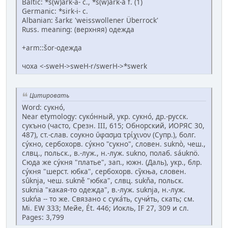
Baltic: *š(w)ar̃k-a- c., *š(w)ar̂k-ā̂ f. (1)
Germanic: *sirk-i- c.
Albanian: šarkɛ 'weisswollener Überrock'
Russ. meaning: (верхняя) одежда
+arm::šоr-oдежда
чоха <-sweH->sweH-r/swerH->*swerk
Цитировать
Word: сукно́,
Near etymology: суко́нный, укр. сукно́, др.-русск.
сукъно (часто, Срезн. III, 615; Обнорский, ИОРЯС 30,
487), ст.-слав. соукно ὕφασμα τρίχινον (Супр.), болг.
су́кно, сербохорв. су́кно "сукно", словен. suknò, чеш.,
слвц., польск., в.-луж., н.-луж. sukno, полаб. sáuknö.
Сюда же су́кня "платье", зап., южн. (Даль), укр., блр.
су́кня "шерст. юбка", сербохорв. су̏кња, словен.
sȗknja, чеш. sukně "юбка", слвц. sukňa, польск.
sukniа "какая-то одежда", в.-луж. suknja, н.-луж.
sukńа -- то же. Связано с сука́ть, сучи́ть, скать; см.
Мi. ЕW 333; Мейе, Ét. 446; Иокль, IF 27, 309 и сл.
Pages: 3,799