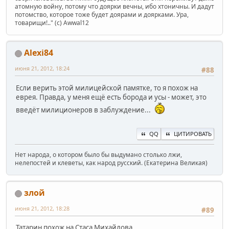
атомную войну, потому что доярки вечны, ибо хтоничны. И дадут
потомство, которое тоже будет доярами и доярками. Ура,
товарищи!.." (c) Awwal12
Alexi84
июня 21, 2012, 18:24
#88
Если верить этой милицейской памятке, то я похож на
еврея. Правда, у меня ещё есть борода и усы - может, это
введёт милиционеров в заблуждение...
QQ
ЦИТИРОВАТЬ
Нет народа, о котором было бы выдумано столько лжи,
нелепостей и клеветы, как народ русский. (Екатерина Великая)
злой
июня 21, 2012, 18:28
#89
Татарин похож на Стаса Михайлова.