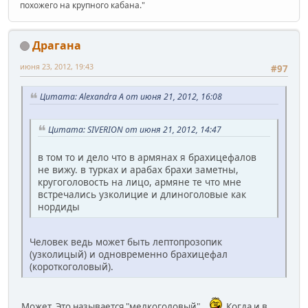
похожего на крупного кабана."
Драгана
июня 23, 2012, 19:43
#97
Цитата: Alexandra A от июня 21, 2012, 16:08
Цитата: SIVERION от июня 21, 2012, 14:47
в том то и дело что в армянах я брахицефалов
не вижу. в турках и арабах брахи заметны,
кругоголовость на лицо, армяне те что мне
встречались узколицие и длиноголовые как
нордиды
Человек ведь может быть лептопрозопик
(узколицый) и одновременно брахицефал
(короткоголовый).
Может. Это называется "мелкоголовый".
Когда и в