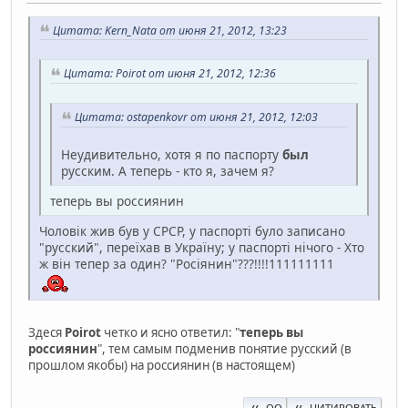
Цитата: Kern_Nata от июня 21, 2012, 13:23
Цитата: Poirot от июня 21, 2012, 12:36
Цитата: ostapenkovr от июня 21, 2012, 12:03
Неудивительно, хотя я по паспорту
был
русским. А теперь - кто я, зачем я?
теперь вы россиянин
Чоловік жив був у СРСР, у паспорті було записано
"русский", переїхав в Україну; у паспорті нічого - Хто
ж він тепер за один? "Росіянин"???!!!!111111111
Здеся
Poirot
четко и ясно ответил: "
теперь вы
россиянин
", тем самым подменив понятие русский (в
прошлом якобы) на россиянин (в настоящем)
QQ
ЦИТИРОВАТЬ