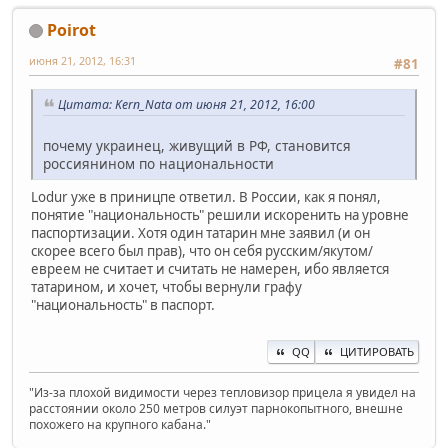
Poirot
июня 21, 2012, 16:31
#81
Цитата: Kern_Nata от июня 21, 2012, 16:00
почему украинец, живущий в РФ, становится
россиянином по национальности
Lodur уже в приницпе ответил. В России, как я понял,
понятие "национальность" решили искоренить на уровне
паспортизации. Хотя один татарин мне заявил (и он
скорее всего был прав), что он себя русским/якутом/
евреем не считает и считать не намерен, ибо является
татарином, и хочет, чтобы вернули графу
"национальность" в паспорт.
QQ
ЦИТИРОВАТЬ
"Из-за плохой видимости через тепловизор прицела я увидел на
расстоянии около 250 метров силуэт парнокопытного, внешне
похожего на крупного кабана."