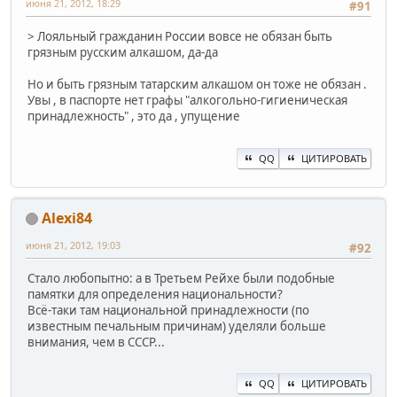
июня 21, 2012, 18:29
#91
> Лояльный гражданин России вовсе не обязан быть
грязным русским алкашом, да-да
Но и быть грязным татарским алкашом он тоже не обязан .
Увы , в паспорте нет графы "алкогольно-гигиеническая
принадлежность" , это да , упущение
QQ
ЦИТИРОВАТЬ
Alexi84
июня 21, 2012, 19:03
#92
Стало любопытно: а в Третьем Рейхе были подобные
памятки для определения национальности?
Всё-таки там национальной принадлежности (по
известным печальным причинам) уделяли больше
внимания, чем в СССР...
QQ
ЦИТИРОВАТЬ