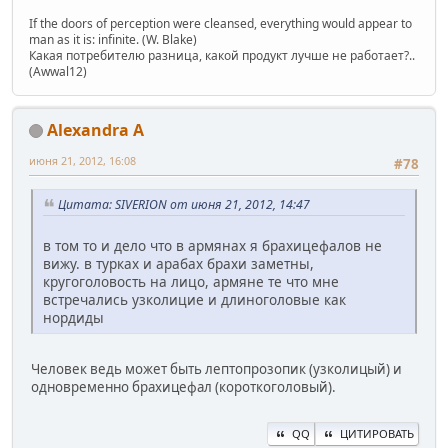
If the doors of perception were cleansed, everything would appear to
man as it is: infinite. (W. Blake)
Какая потребителю разница, какой продукт лучше не работает?..
(Awwal12)
Alexandra A
июня 21, 2012, 16:08
#78
Цитата: SIVERION от июня 21, 2012, 14:47
в том то и дело что в армянах я брахицефалов не
вижу. в турках и арабах брахи заметны,
кругоголовость на лицо, армяне те что мне
встречались узколицие и длиноголовые как
нордиды
Человек ведь может быть лептопрозопик (узколицый) и
одновременно брахицефал (короткоголовый).
QQ
ЦИТИРОВАТЬ