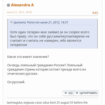
Alexandra A
июня 21, 2012, 18:03
#85
Цитата: Poirot от июня 21, 2012, 16:31
Хотя один татарин мне заявил (и он скорее всего
был прав), что он себя русским/якутом/евреем не
считает и считать не намерен, ибо является
татарином
Какое это имеет значение?
Он ведь лояльный гражданин России? Лояльный
гражданин страны которая состоит прежде всего из
этнических русских.
Он русский.
QQ
ЦИТИРОВАТЬ
taximagulus segouax caius iulius kent 25 august 55 before the