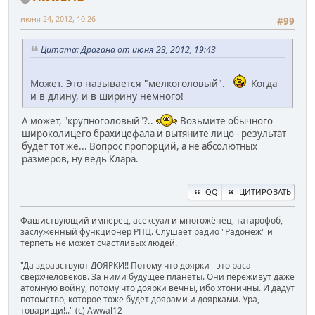
июня 24, 2012, 10:26
#99
Цитата: Драгана от июня 23, 2012, 19:43
Может. Это называется "мелкоголовый".
Когда
и в длину, и в ширину немного!
А может, "крупноголовый"?..
Возьмите обычного
широколицего брахицефала и вытяните лицо - результат
будет тот же... Вопрос пропорций, а не абсолютных
размеров, ну ведь Клара.
QQ
ЦИТИРОВАТЬ
Фашиствующий имперец, асексуал и многожёнец, татарофоб,
заслуженный функционер РПЦ. Слушает радио "Радонеж" и
терпеть не может счастливых людей.
"Да здравствуют ДОЯРКИ!! Потому что доярки - это раса
сверхчеловеков. За ними будущее планеты. Они переживут даже
атомную войну, потому что доярки вечны, ибо хтоничны. И дадут
потомство, которое тоже будет доярами и доярками. Ура,
товарищи!.." (c) Awwal12