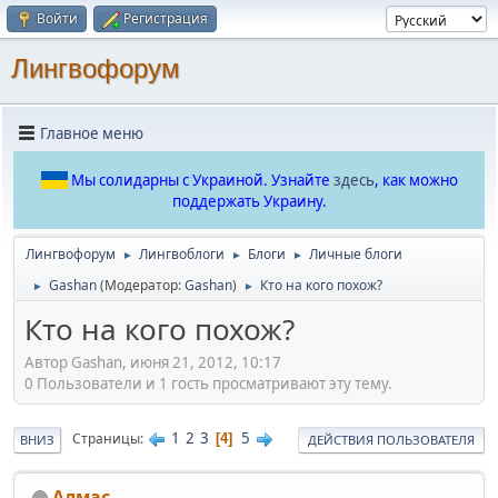
Войти
Регистрация
Лингвофорум
Главное меню
Мы солидарны с Украиной. Узнайте
здесь
, как можно
поддержать Украину.
Лингвофорум
Лингвоблоги
Блоги
Личные блоги
►
►
►
Gashan
(Модератор:
Gashan
)
Кто на кого похож?
►
►
Кто на кого похож?
Автор Gashan, июня 21, 2012, 10:17
0 Пользователи и 1 гость просматривают эту тему.
1
2
3
5
Страницы
4
ВНИЗ
ДЕЙСТВИЯ ПОЛЬЗОВАТЕЛЯ
Алмас