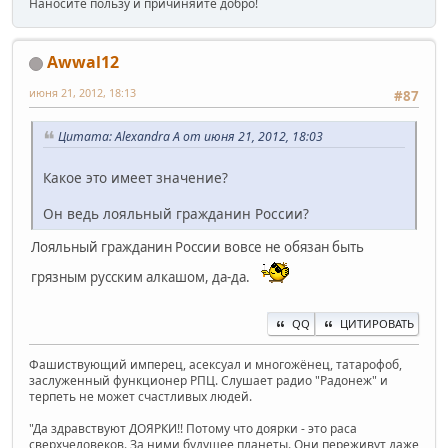
Наносите пользу и причиняйте добро!
Awwal12
июня 21, 2012, 18:13
#87
Цитата: Alexandra A от июня 21, 2012, 18:03
Какое это имеет значение?
Он ведь лояльный гражданин России?
Лояльный гражданин России вовсе не обязан быть
грязным русским алкашом, да-да.
QQ
ЦИТИРОВАТЬ
Фашиствующий имперец, асексуал и многожёнец, татарофоб,
заслуженный функционер РПЦ. Слушает радио "Радонеж" и
терпеть не может счастливых людей.
"Да здравствуют ДОЯРКИ!! Потому что доярки - это раса
сверхчеловеков. За ними будущее планеты. Они переживут даже