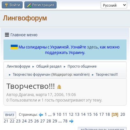
Войти
Регистрация
Лингвофорум
Главное меню
Мы солидарны с Украиной. Узнайте
здесь
, как можно
поддержать Украину.
Лингвофорум
Общий раздел
Просто общение
►
►
Творчество форумчан
(Модератор:
wandrien
)
Творчество!!!
►
►
Творчество!!!
Автор Драгана, марта 17, 2006, 19:06
0 Пользователи и 1 гость просматривают эту тему.
1
...
9
10
11
12
13
14
15
16
17
18
20
Страницы
19
ВНИЗ
21
22
23
24
25
26
27
28
29
...
78