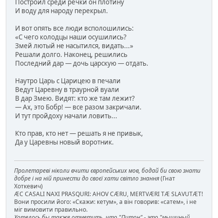
Построил среди речки он плотину
И воду для народу перекрыл.
И вот опять все люди всполошились:
«С чего колодцы наши осушились?
Змей лютый не насытился, видать...»
Решали долго. Наконец, решились
Последний дар — дочь царскую — отдать.
Наутро Царь с Царицею в печали
Ведут Царевну в траурной вуали
В дар Змею. Видят: кто же там лежит?
— Ах, это Бобр! — все разом закричали.
И тут пройдоху начали ловить...
Кто прав, кто нет — решать я не привык,
Да у Царевны новый воротник.
Пролетареві ніколи вчити європейських мов, бодай би свою знати
добре і на ній принести до своєї хати світло знання
(Гнат
Хоткевич)
ÆC CASALI NAXI PRASQURI: AHOV CÆRU, MERTVÆRI TÆ SLAVUTÆT!
Вони просили його: «Скажи: кетум», а він говорив: «сатем», і не
міг вимовити правильно.
Хотелось бы также отметить, что "Питон" - это "мышиный