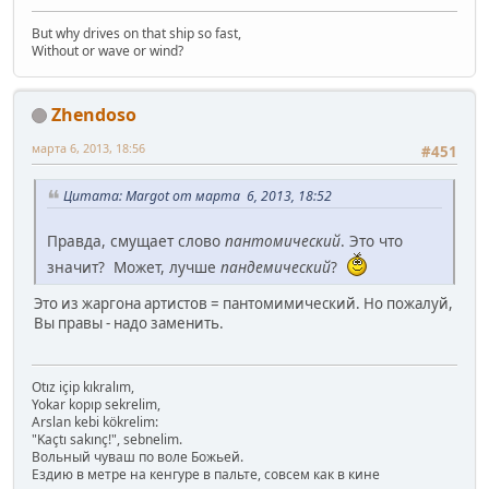
But why drives on that ship so fast,
Without or wave or wind?
Zhendoso
марта 6, 2013, 18:56
#451
Цитата: Margot от марта 6, 2013, 18:52
Правда, смущает слово
пантомический
. Это что
значит? Может, лучше
пандемический
?
Это из жаргона артистов = пантомимический. Но пожалуй,
Вы правы - надо заменить.
Otız içip kıkralım,
Yokar kopıp sekrelim,
Arslan kebi kökrelim:
"Kaçtı sakınç!", sebnelim.
Вольный чуваш по воле Божьей.
Ездию в метре на кенгуре в пальте, совсем как в кине