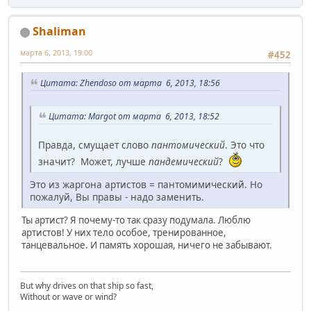
Shaliman
марта 6, 2013, 19:00
#452
Цитата: Zhendoso от марта 6, 2013, 18:56
Цитата: Margot от марта 6, 2013, 18:52
Правда, смущает слово
пантомический
. Это что
значит? Может, лучше
пандемический
?
Это из жаргона артистов = пантомимический. Но
пожалуй, Вы правы - надо заменить.
Ты артист? Я почему-то так сразу подумала. Люблю
артистов! У них тело особое, тренированное,
танцевальное. И память хорошая, ничего не забывают.
But why drives on that ship so fast,
Without or wave or wind?