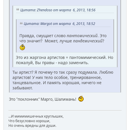
Цитата: Zhendoso от марта 6, 2013, 18:56
Цитата: Margot от марта 6, 2013, 18:52
Правда, смущает слово
пантомический
. Это
что значит? Может, лучше
пандемический
?
Это из жаргона артистов = пантомимический. Но
пожалуй, Вы правы - надо заменить.
Ты артист? Я почему-то так сразу подумала. Люблю
артистов! У них тело особое, тренированное,
танцевальное. И память хорошая, ничего не
забывают.
Это "поклонник" Марго, Шалимань!
...И мимимишечных круглышек,
Что безусловно хороши,
Но очень вредны для души.