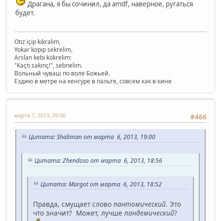
Драгана, я бы сочинил, да amdf, наверное, ругаться
будет.
Otız içip kıkralım,
Yokar kopıp sekrelim,
Arslan kebi kökrelim:
"Kaçtı sakınç!", sebnelim.
Вольный чуваш по воле Божьей.
Ездию в метре на кенгуре в пальте, совсем как в кине
марта 7, 2013, 09:00
#466
Цитата: Shaliman от марта 6, 2013, 19:00
Цитата: Zhendoso от марта 6, 2013, 18:56
Цитата: Margot от марта 6, 2013, 18:52
Правда, смущает слово
пантомический
. Это
что значит? Может, лучше
пандемический
?