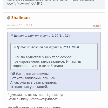
язык" : "пи+тон".
© АБР-2
Shaliman
марта 6, 2013, 20:14
#461
Цитата: piton от марта 6, 2013, 19:34
Цитата: Shaliman от марта 6, 2013, 19:00
Люблю артистов! У них тело особое,
тренированное, танцевальное. И память
хорошая, ничего не забывают
Ой Вань, какие клоуны,
Рот хоть завязочки пришей.
А как они все размалеваны,
И голос как у алкашей.
Я думала, ты вспомнишь Цветаеву:
- Комедьянту, игравшему Ангела...
Но тебя понесло к клоунам в цирк.