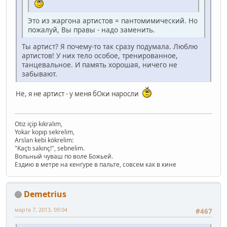
Это из жаргона артистов = пантомимический. Но
пожалуй, Вы правы - надо заменить.
Ты артист? Я почему-то так сразу подумала. Люблю
артистов! У них тело особое, тренированное,
танцевальное. И память хорошая, ничего не
забывают.
Не, я не артист - у меня бОки наросли
Otız içip kıkralım,
Yokar kopıp sekrelim,
Arslan kebi kökrelim:
"Kaçtı sakınç!", sebnelim.
Вольный чуваш по воле Божьей.
Ездию в метре на кенгуре в пальте, совсем как в кине
Demetrius
марта 7, 2013, 09:04
#467