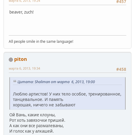
марта 6, 2013, 19:24
#457
beaver, zuch!
All people smile in the same language!
piton
марта 6, 2013, 19:34
#458
Цитата: Shaliman от марта 6, 2013, 19:00
Люблю артистов! У них тело особое, тренированное,
танцевальное. И память
хорошая, ничего не забывают
Ой Вань, какие клоуны,
Рот хоть завязочки пришей.
А как они все размалеваны,
И голос как у алкашей.