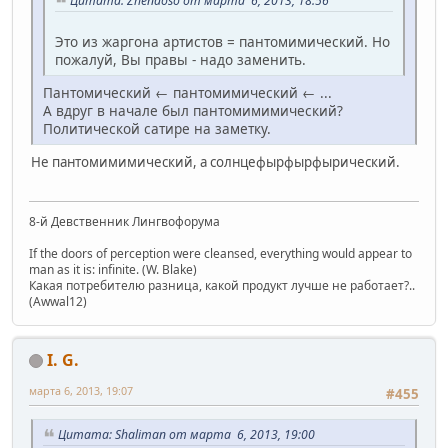
Цитата: Zhendoso от марта 6, 2013, 18:56
Это из жаргона артистов = пантомимический. Но
пожалуй, Вы правы - надо заменить.
Пантомический ← пантомимический ← ...
А вдруг в начале был пантомимимический?
Политической сатире на заметку.
Не пантомимимический, а солнцефырфырфырический.
8-й Девственник Лингвофорума
If the doors of perception were cleansed, everything would appear to
man as it is: infinite. (W. Blake)
Какая потребителю разница, какой продукт лучше не работает?..
(Awwal12)
I. G.
марта 6, 2013, 19:07
#455
Цитата: Shaliman от марта 6, 2013, 19:00