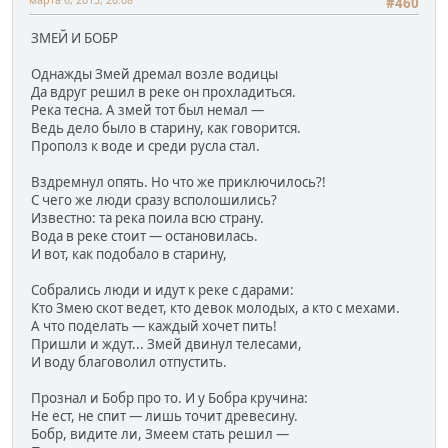
#460
ЗМЕЙ И БОБР
Однажды Змей дремал возле водицы
Да вдруг решил в реке он прохладиться.
Река тесна. А змей тот был немал —
Ведь дело было в старину, как говорится.
Прополз к воде и среди русла стал.
Вздремнул опять. Но что же приключилось?!
С чего же люди сразу всполошились?
Известно: та река поила всю страну.
Вода в реке стоит — остановилась.
И вот, как подобало в старину,
Собрались люди и идут к реке с дарами:
Кто Змею скот ведет, кто девок молодых, а кто с мехами.
А что поделать — каждый хочет пить!
Пришли и ждут... Змей двинул телесами,
И воду благоволил отпустить.
Прознал и Бобр про то. И у Бобра кручина:
Не ест, не спит — лишь точит древесину.
Бобр, видите ли, Змеем стать решил —