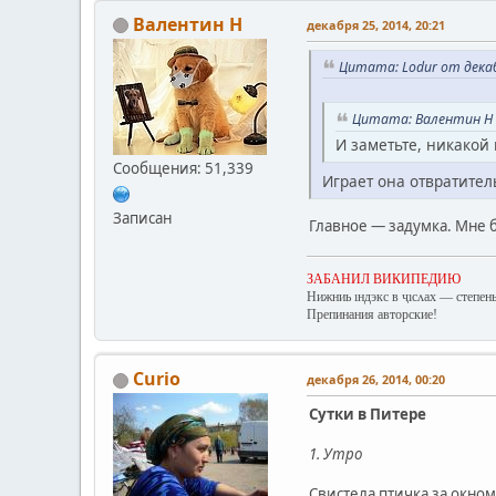
Валентин Н
декабря 25, 2014, 20:21
Цитата: Lodur от декаб
Цитата: Валентин Н о
И заметьте, никакой
Сообщения: 51,339
Играет она отвратител
Записан
Главное — задумка. Мне 
ЗАБАНИЛ ВИКИПЕДИЮ
Нижниь ıндэкс в ҷıсʌах — степень
Препинания авторские!
Curio
декабря 26, 2014, 00:20
Сутки в Питере
1. Утро
Свистела птичка за окном