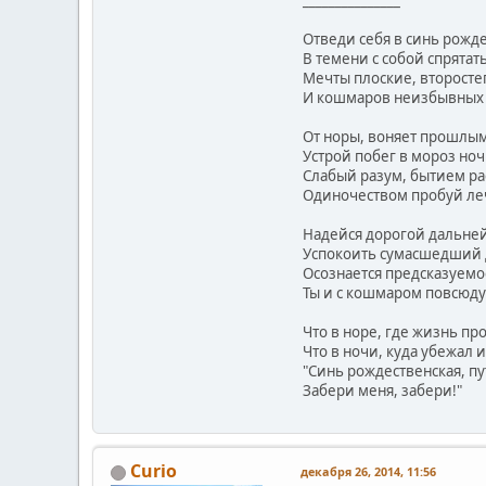
_______________
Отведи себя в синь рожде
В темени с собой спрятат
Мечты плоские, второсте
И кошмаров неизбывных 
От норы, воняет прошлым
Устрой побег в мороз ноч
Слабый разум, бытием р
Одиночеством пробуй ле
Надейся дорогой дальне
Успокоить сумасшедший д
Осознается предсказуемое
Ты и с кошмаром повсюду
Что в норе, где жизнь пр
Что в ночи, куда убежал и
"Синь рождественская, п
Забери меня, забери!"
Curio
декабря 26, 2014, 11:56