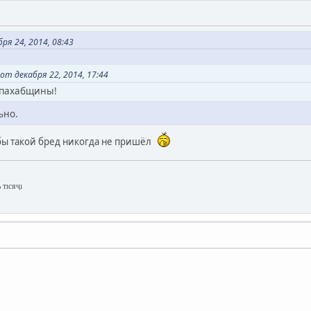
ря 24, 2014, 08:43
т декабря 22, 2014, 17:44
 пахабщины!
ьно.
бы такой бред никогда не пришёл
 тıсяҷı
,