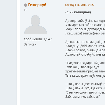
Гиперкуб
декабря 26, 2014, 01:29
⚐
(Сінь калядная)
Адвядзі сябе ў сінь калядн
У цямрэчы з сабой схавац
Мары плоскія, другарадн
І кашмараў нязбыўных ра
Сообщения: 1,147
Ад нары, што сьмярдзіць
Записан
Зладзь уцёкі ў мароз начы
Слабы розум, быцьцём р
Адзінотай спрабуй лячыц
Спадзявайся дарогай дал
Супакоіць вар'яцкі дух...
Зразумеецца прадказальн
Ты з кашмарам паўсюль уд
Што ў нары, дзе жыцьцё 
Што ў начы, куды ўцёк з н
"Сінь калядная, шлях пр
Забяры мяне, забяры!"