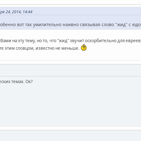
я 24, 2014, 14:44
собенно вот так умилительно наивно связывая слово "жид" с юд
Вами на эту тему, но то, что "жид" звучит оскорбительно для евреев
ете этим словцом, известно не меньше.
еских темах. Ок?