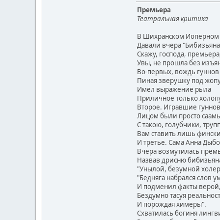
Премьера
Театральная критика
В Шихранском Иоперном 
Давали вчера "Бибизьяна
Скажу, господа, премьера
Увы, не прошла без изъян
Во-первых, вождь гуннов
Пиная зверушку под жопу
Имел выражение рыла
Приличное только холопу
Второе. Игравшие гуннов
Лицом были просто саамы
С такою, голубчики, труп
Вам ставить лишь финск
И третье. Сама Анна Дыбо
Вчера возмутилась прем
Назвав дрисню бибизьян
"Унылой, безумной холер
"Бедняга набрался слов у
И подменил факты верой
Бездумно тасуя реальнос
И порождая химеры".
Схватилась богиня лингв