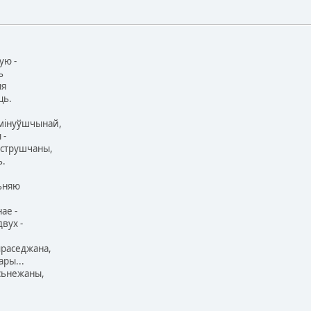
ую -
ь
ыя
ць.
 мінуўшчынай,
 -
аструшчаны,
ь.
ьняю
ае -
вух -
праседжана,
ары...
ысьнежаны,