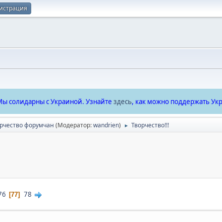
истрация
ы солидарны с Украиной. Узнайте
здесь
, как можно поддержать Укр
рчество форумчан
(Модератор:
wandrien
)
Творчество!!!
►
76
78
77