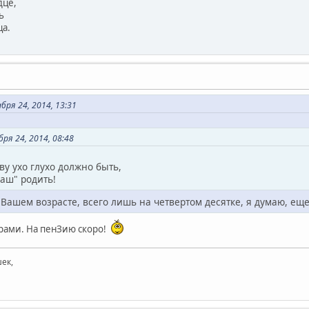
дце,
ь
ца.
ря 24, 2014, 13:31
бря 24, 2014, 08:48
ву ухо глухо должно быть,
аш" родить!
В Вашем возрасте, всего лишь на четвертом десятке, я думаю, еще
орами. На пенЗию скоро!
ек,