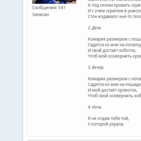
А под окном кровать скри
Сообщения: 541
И с этим скрипом в унисо
Записан
Стон издавало чьё-то тел
2. День
Комарик размером с лош
Садится ко мне на лопатку
И свой достаёт хоботок,
Чтоб мой осквернить кро
3. Вечер.
Комарик размером с лопа
Садится ко мне на лошадк
И мой достаёт кровоток,
Чтоб свой осквернить хоб
4. Ночь
Я не отдам тебя той,
У которой украла.