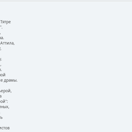
Тятре
".
,
а.
 Аттила,
,
.
,
.
пой
ие драмы.
ьерой,
а
ой":
мных,
,
ть
истов