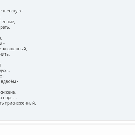
ственскую -
ь
пенные,
рать.
,
и -
асплющенный,
чить.
й
ух...
 -
 вдвоём -
осижена,
з норы...
уть приснеженный,