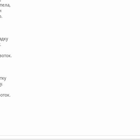
пела,
н
о.
адку
.
воток.
тку
у.
оток.