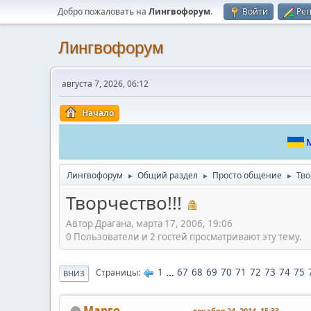
Добро пожаловать на
Лингвофорум
.
Войти
Рег
Лингвофорум
августа 7, 2026, 06:12
Начало
М
Лингвофорум
Общий раздел
Просто общение
Тво
►
►
►
Творчество!!!
Автор Драгана, марта 17, 2006, 19:06
0 Пользователи и 2 гостей просматривают эту тему.
1
...
67
68
69
70
71
72
73
74
75
Страницы
ВНИЗ
Марго
декабря 24, 2014, 15:33