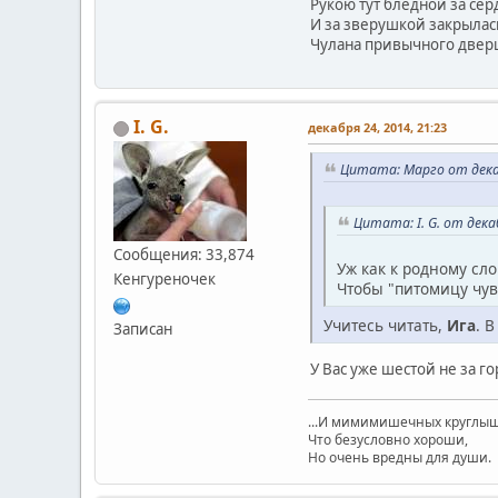
Рукою тут бледной за сер
И за зверушкой закрылас
Чулана привычного двер
I. G.
декабря 24, 2014, 21:23
Цитата: Марго от декаб
Цитата: I. G. от дека
Сообщения: 33,874
Уж как к родному сло
Кенгуреночек
Чтобы "питомицу чув
Учитесь читать,
Ига
. 
Записан
У Вас уже шестой не за г
...И мимимишечных круглыш
Что безусловно хороши,
Но очень вредны для души.