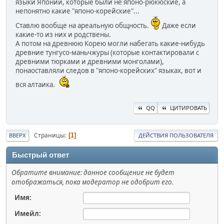
языки Японии, которые были не японо-рюкюские, а
непонятно какие "японо-корейские"...
Ставлю вообще на ареальную общность.
Даже если
какие-то из них и родствены.
А потом на древнюю Корею могли набегать какие-нибудь
древние тунгусо-маньчжуры (которые контактировали с
древними тюрками и древними монголами),
понаоставляли следов в "японо-корейских" языках, вот и
вся алтаика.
QQ
ЦИТИРОВАТЬ
Страницы
1
ВВЕРХ
ДЕЙСТВИЯ ПОЛЬЗОВАТЕЛЯ
Быстрый ответ
Обратите внимание: данное сообщение не будет
отображаться, пока модератор не одобрит его.
Имя:
Имейл: