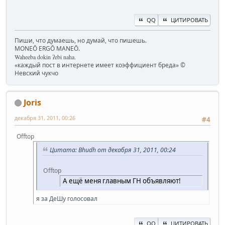
QQ
ЦИТИРОВАТЬ
Пиши, что думаешь, но думай, что пишешь.
MONEŌ ERGŌ MANEŌ.
Waheeba dokin ʔebi naha.
«каждый пост в интернете имеет коэффициент бреда» ©
Невский чукчо
Joris
декабря 31, 2011, 00:26
#4
Offtop
Цитата: Bhudh от декабря 31, 2011, 00:24
Offtop
А ещё меня главным ГН объявляют!
я за ДеШу голосовал
QQ
ЦИТИРОВАТЬ