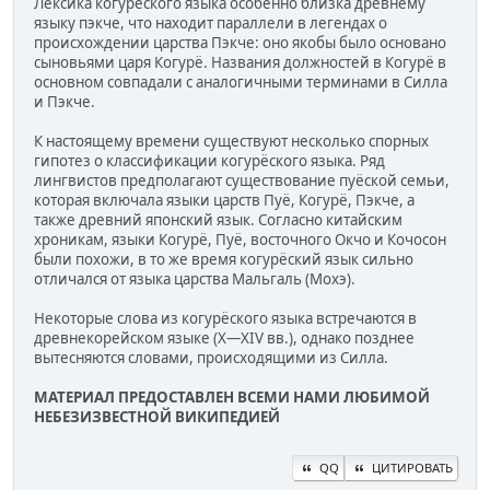
Лексика когурёского языка особенно близка древнему
языку пэкче, что находит параллели в легендах о
происхождении царства Пэкче: оно якобы было основано
сыновьями царя Когурё. Названия должностей в Когурё в
основном совпадали с аналогичными терминами в Силла
и Пэкче.
К настоящему времени существуют несколько спорных
гипотез о классификации когурёского языка. Ряд
лингвистов предполагают существование пуёской семьи,
которая включала языки царств Пуё, Когурё, Пэкче, а
также древний японский язык. Согласно китайским
хроникам, языки Когурё, Пуё, восточного Окчо и Кочосон
были похожи, в то же время когурёский язык сильно
отличался от языка царства Мальгаль (Мохэ).
Некоторые слова из когурёского языка встречаются в
древнекорейском языке (X—XIV вв.), однако позднее
вытесняются словами, происходящими из Силла.
МАТЕРИАЛ ПРЕДОСТАВЛЕН ВСЕМИ НАМИ ЛЮБИМОЙ
НЕБЕЗИЗВЕСТНОЙ ВИКИПЕДИЕЙ
QQ
ЦИТИРОВАТЬ