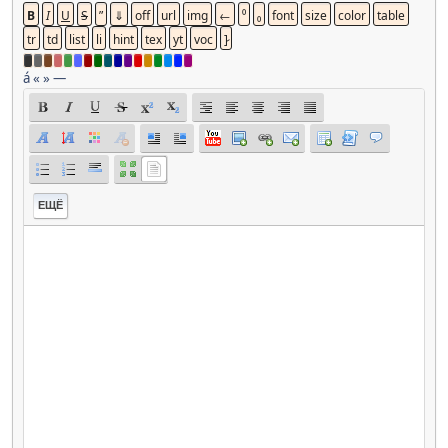
á
«
»
—
ЕЩЁ