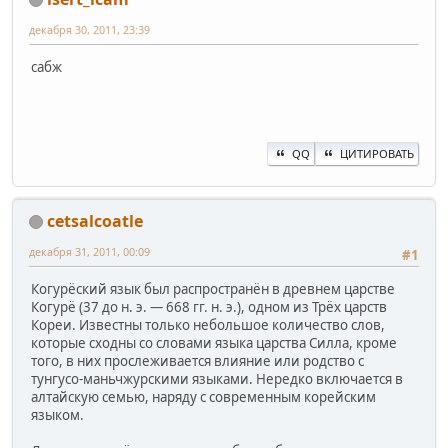
декабря 30, 2011, 23:39
сабж
QQ
ЦИТИРОВАТЬ
cetsalcoatle
декабря 31, 2011, 00:09
#1
Когурёский язык был распространён в древнем царстве
Когурё (37 до н. э. — 668 гг. н. э.), одном из Трёх царств
Кореи. Известны только небольшое количество слов,
которые сходны со словами языка царства Силла, кроме
того, в них прослеживается влияние или родство с
тунгусо-маньчжурскими языками. Нередко включается в
алтайскую семью, наряду с современным корейским
языком.