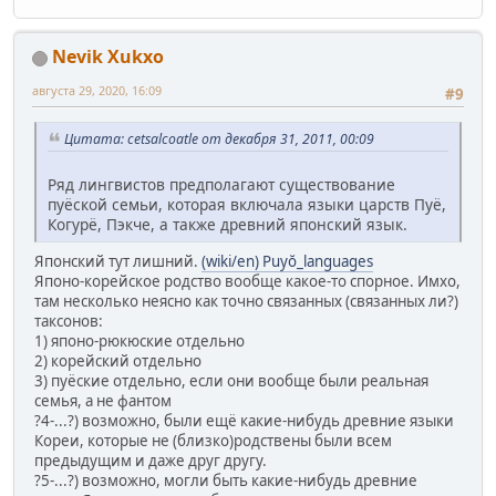
Nevik Xukxo
августа 29, 2020, 16:09
#9
Цитата: cetsalcoatle от декабря 31, 2011, 00:09
Ряд лингвистов предполагают существование
пуёской семьи, которая включала языки царств Пуё,
Когурё, Пэкче, а также древний японский язык.
Японский тут лишний.
(wiki/en) Puyŏ_languages
Японо-корейское родство вообще какое-то спорное. Имхо,
там несколько неясно как точно связанных (связанных ли?)
таксонов:
1) японо-рюкюские отдельно
2) корейский отдельно
3) пуёские отдельно, если они вообще были реальная
семья, а не фантом
?4-...?) возможно, были ещё какие-нибудь древние языки
Кореи, которые не (близко)родствены были всем
предыдущим и даже друг другу.
?5-...?) возможно, могли быть какие-нибудь древние