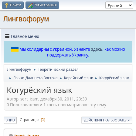
Войти
Регистрация
Лингвофорум
Главное меню
Мы солидарны с Украиной. Узнайте
здесь
, как можно
поддержать Украину.
Лингвофорум
Теоретический раздел
►
Языки Дальнего Востока
Корейский язык
Когурёский язык
►
►
►
Когурёский язык
Автор isert_icam, декабря 30, 2011, 23:39
0 Пользователи и 1 гость просматривают эту тему.
Страницы
1
ВНИЗ
ДЕЙСТВИЯ ПОЛЬЗОВАТЕЛЯ
isert_icam