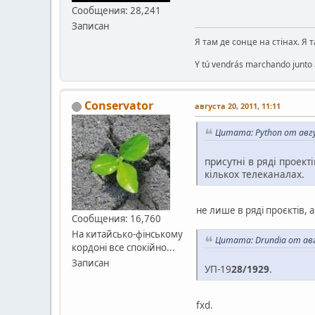
Сообщения: 28,241
Записан
Я там де сонце на стінах. Я 
Y tú vendrás marchando junto a
Conservator
августа 20, 2011, 11:11
Цитата: Python от авгу
присутні в ряді проект
кількох телеканалах.
не лише в ряді проєктів, 
Сообщения: 16,760
На китайсько-фінському
Цитата: Drundia от авг
кордоні все спокійно...
Записан
УП-19
28/1929
.
fxd.