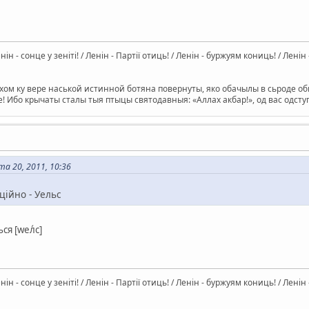
Ленін - сонце у зеніті! / Ленін - Партії отиць! / Ленін - буржуям кониць! / Лен
ом ку вере наськой истинной ботяна повернуты, яко обачылы в сьроде оби
е! Ибо крычаты сталы тыя птыцы святодавныя: «Аллах акбар!», од вас одс
а 20, 2011, 10:36
іційно - Уельс
ся [wел́с]
Ленін - сонце у зеніті! / Ленін - Партії отиць! / Ленін - буржуям кониць! / Лен