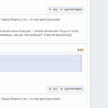
QQ
ЦИТИРОВАТЬ
ін - Карла Маркса син, / їх нам дав Єрусалим!
танья оных птыц вас – попов папэжских. И що ж тэпэр
туповавшы. Що вы там робылы?" (Сяргей Балахонаў)
#28
QQ
ЦИТИРОВАТЬ
ін - Карла Маркса син, / їх нам дав Єрусалим!