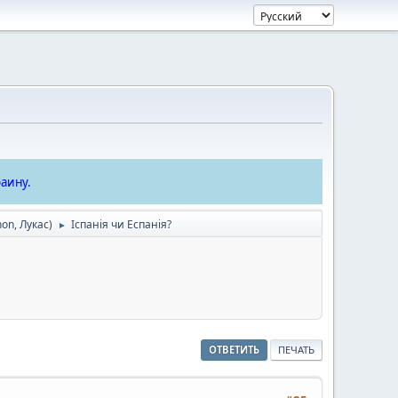
аину.
hon
,
Лукас
)
Іспанія чи Еспанія?
►
ОТВЕТИТЬ
ПЕЧАТЬ