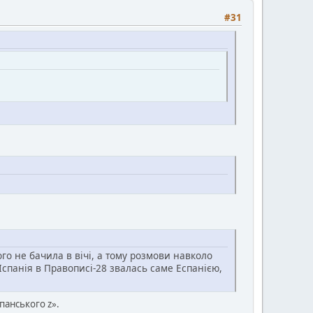
#31
ого не бачила в вічі, а тому розмови навколо
Іспанія в Правописі-28 звалась саме Еспанією,
панського z».