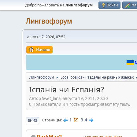
Добро пожаловать на
Лингвофорум
.
Войти
Рег
Лингвофорум
августа 7, 2026, 07:52
Начало
М
Лингвофорум
Local boards - Разделы на разных языках
►
Іспанія чи Еспанія?
Автор Swet_lana, августа 19, 2011, 20:30
0 Пользователи и 1 гость просматривают эту тему.
1
3
4
Страницы
2
ВНИЗ
DarkMax2
августа 20, 2011, 09:42