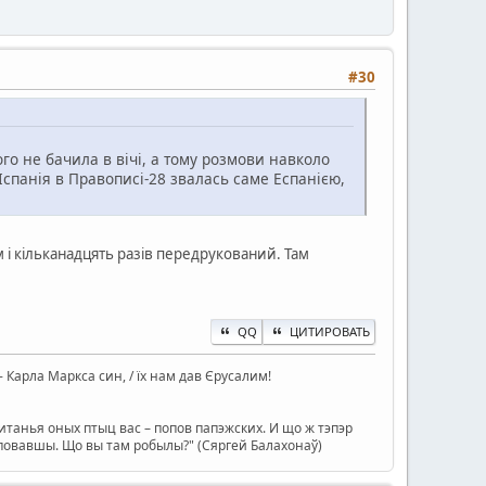
#30
ого не бачила в вічі, а тому розмови навколо
Іспанія в Правописі-28 звалась саме Еспанією,
м і кільканадцять разів передрукований. Там
QQ
ЦИТИРОВАТЬ
ін - Карла Маркса син, / їх нам дав Єрусалим!
танья оных птыц вас – попов папэжских. И що ж тэпэр
туповавшы. Що вы там робылы?" (Сяргей Балахонаў)