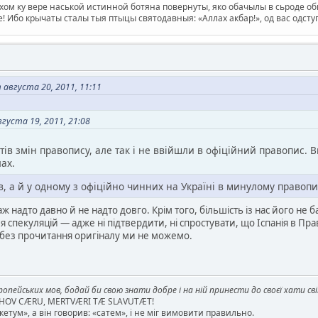
ом ку вере наськой истинной ботяна повернуты, яко обачылы в сьроде оби
е! Ибо крычаты сталы тыя птыцы святодавныя: «Аллах акбар!», од вас одс
 августа 20, 2011, 11:11
густа 19, 2011, 21:08
ктів змін правопису, але так і не ввійшли в офіційний правопис. 
ах.
в, а й у одному з офіційно чинних на Україні в минулому правопи
аж надто давно й не надто довго. Крім того, більшість із нас його не 
спекуляцій — адже ні підтвердити, ні спростувати, що Іспанія в Прав
, без прочитання оригіналу ми не можемо.
опейських мов, бодай би свою знати добре і на ній принести до своєї хати св
AHOV CÆRU, MERTVÆRI TÆ SLAVUTÆT!
етум», а він говорив: «сатем», і не міг вимовити правильно.