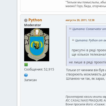
"Тильки мы помыслылы, абых
маемо? Горэ, бида, огорчень
Python
августа 20, 2011, 12:38
Moderator
Цитата: Conservator от
Цитата: Python от ав
присутні в ряді прое
ще кількох телеканал
не лише в ряді проєкті
Сообщения: 52,915
Тільки от чинним він був 
створюють можливість для 
Шпанією чи так, як зараз
Записан
Пролетареві ніколи вчити євр
ÆC CASALI NAXI PRASQURI: 
Вони просили його: «Скажи: к