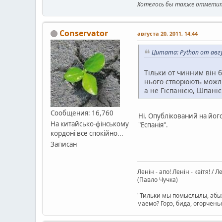
Хотелось бы также отметить
Conservator
августа 20, 2011, 14:44
Цитата: Python от авгу
Тільки от чинним він б
нього створюють можли
а не Гіспанією, Шпані
Сообщения: 16,760
Ні. Опублікований на йог
На китайсько-фінському
"Еспанія".
кордоні все спокійно...
Записан
Ленін - апо! Ленін - квітя! / 
(Павло Чучка)
"Тильки мы помыслылы, абых
маемо? Горэ, бида, огорчень