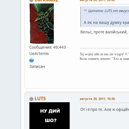
Цитата: LUTS от август
А як на вашу думку кра
Вельс, проте валійський, я
Сообщения: 49,443
UeArtemis
Tej wojny nikt za nas nie wygra! ©
Коли зчинять лемент: "Хто ж зна
Записан
LUTS
августа 20, 2011, 10:36
От і я про те. Але ж офіці