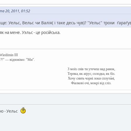
а 20, 2011, 01:52
ще: Уельс, Вельс чи Валія( і таке десь чув)? "Уельс" трохи ґараґу
к на мене. Уэльс - це російська.
 Wiedźmin III
в?!" — відповімо: "Ми".
З моїх снів ти утечеш над ранок,
Терпка, як аґрус, солодка, як біз.
Хочу снить чорні локи сплута́ні,
Фіалкові очі, мокрі від сліз.
йно - Уельс