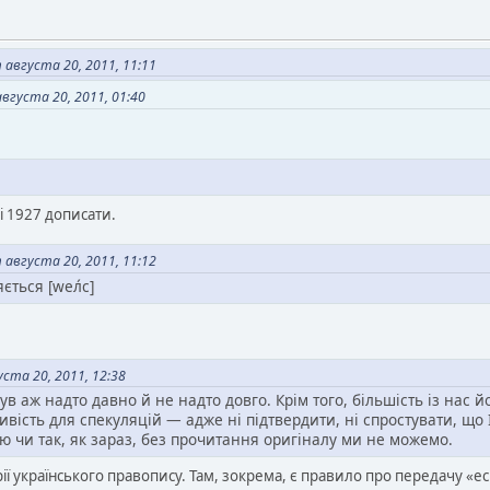
 августа 20, 2011, 11:11
вгуста 20, 2011, 01:40
і 1927 дописати.
 августа 20, 2011, 11:12
ється [wел́с]
ста 20, 2011, 12:38
ув аж надто давно й не надто довго. Крім того, більшість із нас й
вість для спекуляцій — адже ні підтвердити, ні спростувати, що 
єю чи так, як зараз, без прочитання оригіналу ми не можемо.
рії українського правопису. Там, зокрема, є правило про передачу «ес