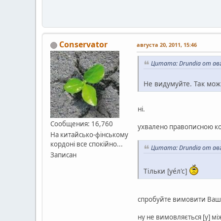
Conservator
августа 20, 2011, 15:46
Цитата: Drundia от авг
Не видумуйте. Так мож
ні.
Сообщения: 16,760
ухвалено правописною ко
На китайсько-фінському
кордоні все спокійно...
Цитата: Drundia от авг
Записан
Тільки [уе́л'с]
спробуйте вимовити Вашу
ну не вимовляється [у] м