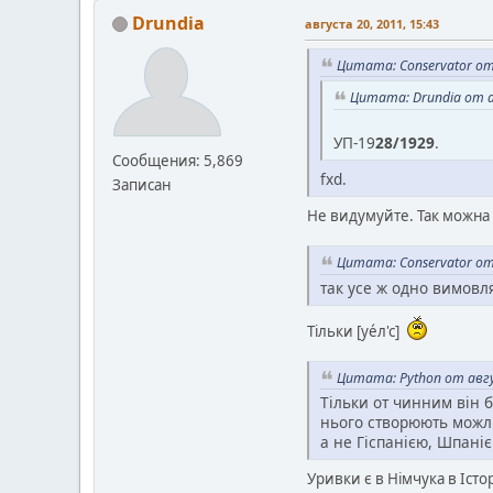
Drundia
августа 20, 2011, 15:43
Цитата: Conservator от
Цитата: Drundia от а
УП-19
28/1929
.
Сообщения: 5,869
fxd.
Записан
Не видумуйте. Так можна 
Цитата: Conservator от
так усе ж одно вимовля
Тільки [уе́л'с]
Цитата: Python от авгу
Тільки от чинним він б
нього створюють можли
а не Гіспанією, Шпані
Уривки є в Німчука в Істо