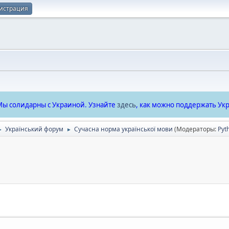
истрация
ы солидарны с Украиной. Узнайте
здесь
, как можно поддержать Укр
Український форум
Сучасна норма української мови
(Модераторы:
Pyt
►
►