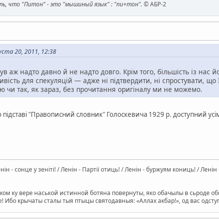
, что "Питон" - это "мышиный язык" : "пи+тон".
© АБР-2
ста 20, 2011, 12:38
ув аж надто давно й не надто довго. Крім того, більшість із нас й
вість для спекуляцій — адже ні підтвердити, ні спростувати, що 
єю чи так, як зараз, без прочитання оригіналу ми не можемо.
о підставі "Правописний словник" Голоскевича 1929 р. доступний усі
Ленін - сонце у зеніті! / Ленін - Партії отиць! / Ленін - буржуям кониць! / Лен
ом ку вере наськой истинной ботяна повернуты, яко обачылы в сьроде оби
е! Ибо крычаты сталы тыя птыцы святодавныя: «Аллах акбар!», од вас одс