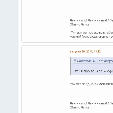
Ленін - апо! Ленін - квітя! / 
(Павло Чучка)
"Тильки мы помыслылы, абых
маемо? Горэ, бида, огорчень
августа 20, 2011, 11:12
Цитата: LUTS от август
От і я про те. Але ж оф
так усе ж одно вимовляєть
Ленін - апо! Ленін - квітя! / 
(Павло Чучка)