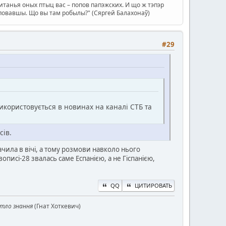
танья оных птыц вас – попов папэжских. И що ж тэпэр
туповавшы. Що вы там робылы?" (Сяргей Балахонаў)
#29
Використовується в новинах на каналі СТБ та
сів.
бачила в вічі, а тому розмови навколо нього
описі-28 звалась саме Еспанією, а не Гіспанією,
QQ
ЦИТИРОВАТЬ
ітло знання
(Гнат Хоткевич)