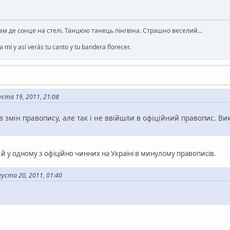
там де сонце на стелі. Танцюю танець пінгвіна. Страшно веселий...
 mí y así verás tu canto y tu bandera florecer.
ста 19, 2011, 21:08
ів змін правопису, але так і не ввійшли в офіційний правопис. В
а й у одному з офіційно чинних на Україні в минулому правописів.
уста 20, 2011, 01:40