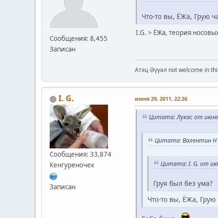
Что-то вы, ЁЖа, Грую 
I.G. > ЁЖа, теория носов
Сообщения: 8,455
Записан
Атэц Әүүәл not welcome in thi
I. G.
июня 29, 2011, 22:26
Цитата: Лукас от июня 
Цитата: Валентин Н о
Сообщения: 33,874
Цитата: I. G. от ию
Кенгуреночек
Груя был без ума?
Записан
Что-то вы, ЁЖа, Грую