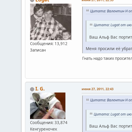
Цитата: Валентин Н от 
Цитата: Lugat от июн
Ваш Альф Вас портит
Сообщения: 13,912
Меня просили её убра
Записан
Гнать надо таких просите
I. G.
июня 27, 2011, 22:43
Цитата: Валентин Н от 
Цитата: Lugat от июн
Сообщения: 33,874
Ваш Альф Вас портит
Кенгуреночек