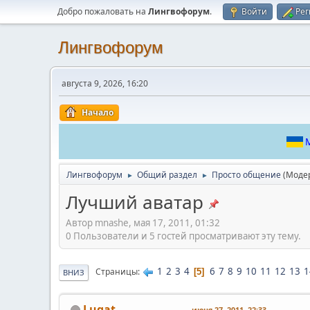
Добро пожаловать на
Лингвофорум
.
Войти
Рег
Лингвофорум
августа 9, 2026, 16:20
Начало
М
Лингвофорум
Общий раздел
Просто общение
(Моде
►
►
Лучший аватар
Автор mnashe, мая 17, 2011, 01:32
0 Пользователи и 5 гостей просматривают эту тему.
1
2
3
4
6
7
8
9
10
11
12
13
1
Страницы
5
ВНИЗ
Lugat
июня 27, 2011, 22:33