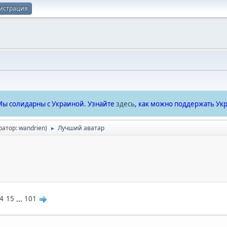
истрация
ы солидарны с Украиной. Узнайте
здесь
, как можно поддержать Укр
ратор:
wandrien
)
Лучший аватар
►
4
15
...
101