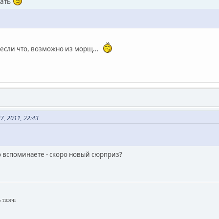
рать
 если что, возможно из морщ...
7, 2011, 22:43
то вспоминаете - скоро новый сюрприз?
 тıсяҷı