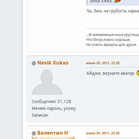
Баба Ёжка.
Ты, Зин, на грубость нары
...И мимимишечных круглыш
Что безусловно хороши,
Но очень вредны для души.
Nevik Xukxo
июня 29, 2011, 22:28
Айджи, верните аватар.
Сообщения: 51,128
Меняю пароль, ухожу.
Записан
Валентин Н
июня 29, 2011, 22:28