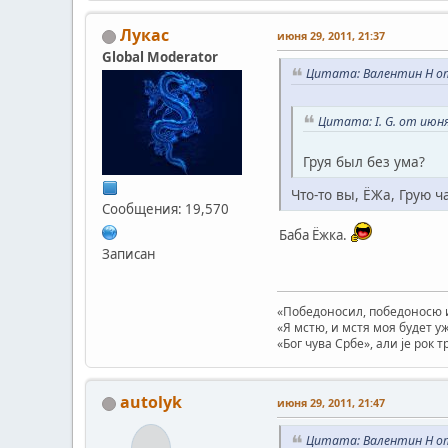
Лукас
июня 29, 2011, 21:37
Global Moderator
Цитата: Валентин Н от 
Цитата: I. G. от июня
Груя был без ума?
Что-то вы, ЁЖа, Грую 
Сообщения: 19,570
Баба Ёжка.
Записан
«Победоносил, победоносю и
«Я мстю, и мстя моя будет у
«Бог чува Србе», али је рок 
autolyk
июня 29, 2011, 21:47
Цитата: Валентин Н от 