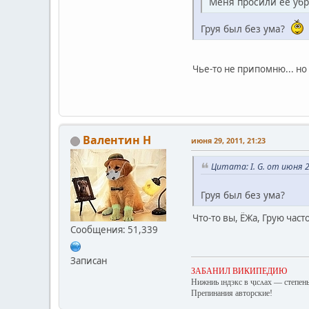
Меня просили её уб
Груя был без ума?
Чье-то не припомню... но
Валентин Н
июня 29, 2011, 21:23
Цитата: I. G. от июня 2
Груя был без ума?
Что-то вы, ЁЖа, Грую час
Сообщения: 51,339
Записан
ЗАБАНИЛ ВИКИПЕДИЮ
Нижниь ıндэкс в ҷıсʌах — степень
Препинания авторские!