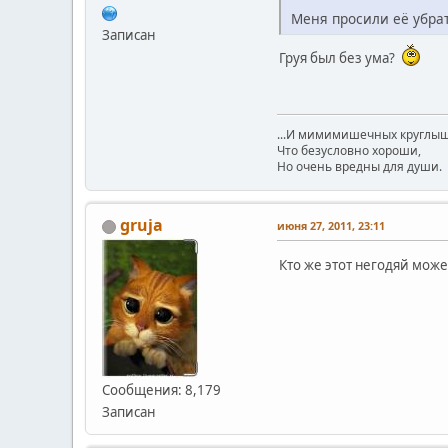
Меня просили её убра
Записан
Груя был без ума?
...И мимимишечных круглыш
Что безусловно хороши,
Но очень вредны для души.
gruja
июня 27, 2011, 23:11
Кто же этот негодяй може
Сообщения: 8,179
Записан