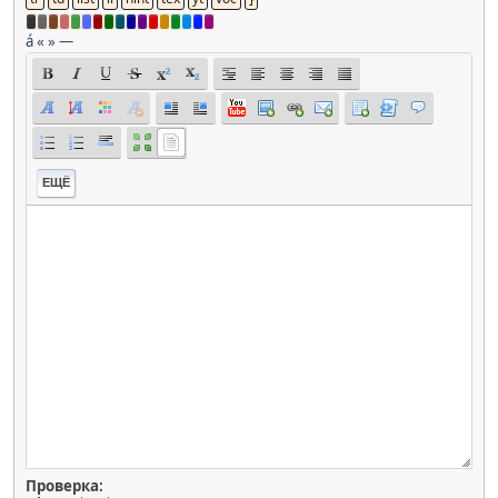
á
«
»
—
ЕЩЁ
Проверка: