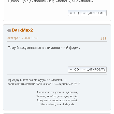
Цікаво, що від «повний» к.ф. «повен», а не «полон».
QQ
ЦИТИРОВАТЬ
DarkMax2
октября 12, 2020, 13:45
#15
Тому й засумнівався в етимологічній формі.
QQ
ЦИТИРОВАТЬ
Tej wojny nikt za nas nie wygra! © Wiedźmin III
Коли зчинять лемент: "Хто ж знав?!" — відповімо: "Ми".
З моїх снів ти утечеш над ранок,
Терпка, як аґрус, солодка, як біз.
Хочу снить чорні локи сплута́ні,
Фіалкові очі, мокрі від сліз.