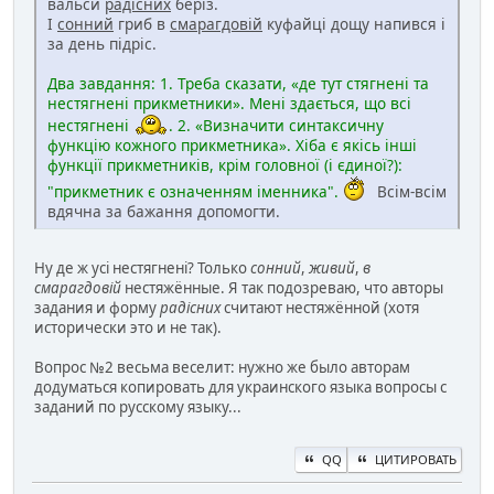
вальси
радісних
беріз.
І
сонний
гриб в
смарагдовій
куфайці дощу напився і
за день підріс.
Два завдання: 1. Треба сказати, «де тут стягнені та
нестягнені прикметники». Мені здається, що всі
нестягнені
. 2. «Визначити синтаксичну
функцію кожного прикметника». Хіба є якісь інші
функції прикметників, крім головної (і єдиної?):
"прикметник є означенням іменника".
Всім-всім
вдячна за бажання допомогти.
Ну де ж усі нестягнені? Только
сонний
,
живий
,
в
смарагдовій
нестяжённые. Я так подозреваю, что авторы
задания и форму
радісних
считают нестяжённой (хотя
исторически это и не так).
Вопрос №2 весьма веселит: нужно же было авторам
додуматься копировать для украинского языка вопросы с
заданий по русскому языку...
QQ
ЦИТИРОВАТЬ