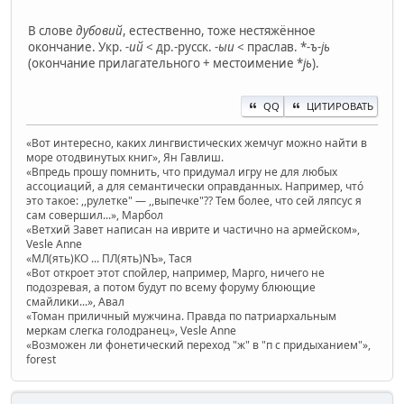
В слове
дубовий
, естественно, тоже нестяжённое
окончание. Укр.
-ий
< др.-русск.
-ыи
< праслав. *
-ъ-jь
(окончание прилагательного + местоимение *
jь
).
QQ
ЦИТИРОВАТЬ
«Вот интересно, каких лингвистических жемчуг можно найти в
море отодвинутых книг», Ян Гавлиш.
«Впредь прошу помнить, что придумал игру не для любых
ассоциаций, а для семантически оправданных. Например, чтó
это такое: ,,рулетке" — ,,выпечке"?? Тем более, что сей ляпсус я
сам совершил...», Марбол
«Ветхий Завет написан на иврите и частично на армейском»,
Vesle Anne
«МЛ(ять)КО ... ПЛ(ять)NЪ», Тася
«Вот откроет этот спойлер, например, Марго, ничего не
подозревая, а потом будут по всему форуму блюющие
смайлики...», Авал
«Томан приличный мужчина. Правда по патриархальным
меркам слегка голодранец», Vesle Anne
«Возможен ли фонетический переход "ж" в "п с придыханием"»,
forest