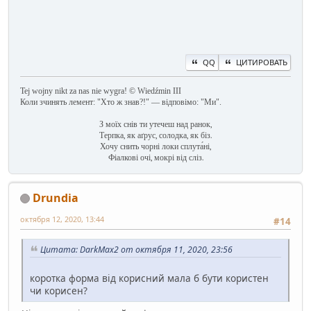
QQ
ЦИТИРОВАТЬ
Tej wojny nikt za nas nie wygra! © Wiedźmin III
Коли зчинять лемент: "Хто ж знав?!" — відповімо: "Ми".
З моїх снів ти утечеш над ранок,
Терпка, як аґрус, солодка, як біз.
Хочу снить чорні локи сплута́ні,
Фіалкові очі, мокрі від сліз.
Drundia
октября 12, 2020, 13:44
#14
Цитата: DarkMax2 от октября 11, 2020, 23:56
коротка форма від корисний мала б бути користен
чи корисен?