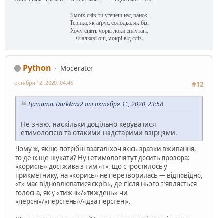
З моїх снів ти утечеш над ранок,
Терпка, як аґрус, солодка, як біз.
Хочу снить чорні локи сплута́ні,
Фіалкові очі, мокрі від сліз.
Python
Moderator
октября 12, 2020, 04:46
#12
Цитата: DarkMax2 от октября 11, 2020, 23:58
Не знаю, наскільки доцільно керуватися
етимологією та отакими надстарими взірцями.
Чому ж, якщо потрібні взагалі хоч якісь зразки вживання,
то де їх ще шукати? Ну і етимологія тут досить прозора:
«користь» досі жива з тим «т», що спростилось у
прикметнику, на «корись» не перетворилась — відповідно,
«т» має відновлюватися скрізь, де після нього з'являється
голосна, як у «тижні»/«тиждень» чи
«персні»/«перстень»/«два перстені».