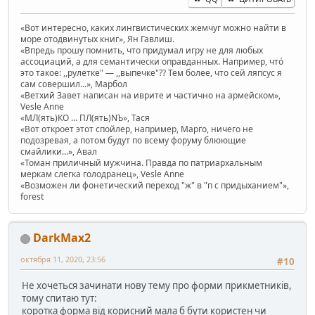
«Вот интересно, каких лингвистических жемчуг можно найти в
море отодвинутых книг», Ян Гавлиш.
«Впредь прошу помнить, что придумал игру не для любых
ассоциаций, а для семантически оправданных. Например, чтó
это такое: ,,рулетке" — ,,выпечке"?? Тем более, что сей ляпсус я
сам совершил...», Марбол
«Ветхий Завет написан на иврите и частично на армейском»,
Vesle Anne
«МЛ(ять)КО ... ПЛ(ять)NЪ», Тася
«Вот откроет этот спойлер, например, Марго, ничего не
подозревая, а потом будут по всему форуму блюющие
смайлики...», Авал
«Томан приличный мужчина. Правда по патриархальным
меркам слегка голодранец», Vesle Anne
«Возможен ли фонетический переход "ж" в "п с придыханием"»,
forest
DarkMax2
октября 11, 2020, 23:56
#10
Не хочеться зачинати нову тему про форми прикметників,
тому спитаю тут:
коротка форма від корисний мала б бути користен чи