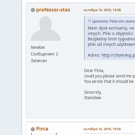
professor-stas
октября 14, 2010, 14:08
Цитата: Pinia от сентя
Mam dysk wirtualny, na 
innych. Pliki o objętośc
Bezpłatny limit tygodn
pliki od innych użytkow
Newbie
Сообщения: 2
Adres:
http://chomikuj.p
Записан
Dear Pinia,
could you please send me p
You wrote that it should be 
Sincerely,
Stanislaw
Pinia
октября 14, 2010, 19:56