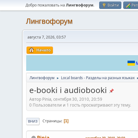
Добро пожаловать на
Лингвофорум
.
Войти
Рег
Лингвофорум
августа 7, 2026, 03:57
Начало
М
Лингвофорум
Local boards - Разделы на разных языках
►
e-booki i audiobooki
Автор Pinia, сентября 30, 2010, 20:59
0 Пользователи и 1 гость просматривают эту тему.
Страницы
1
ВНИЗ
Pinia
сентября 30, 2010, 20:59