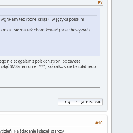
#9
wgrałam też różne książki w języku polskim i
cą smsa. Można też chomikować (przechowywać)
ego nie sciągałem z polskich stron, bo zawsze
 wysłąć SMSa na numer ***, zaś całkowicie bezpłatnego
QQ
ЦИТИРОВАТЬ
#10
dzień. Na ściąganie książek starczy.