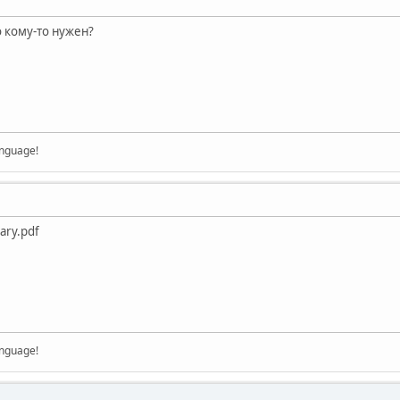
o кому-то нужен?
anguage!
ary.pdf
anguage!