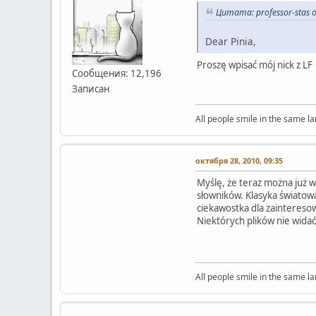
Цитата: professor-stas 
Dear Pinia,
Proszę wpisać mój nick z LF
Сообщения: 12,196
Записан
All people smile in the same l
октября 28, 2010, 09:35
Myślę, że teraz można już wy
słowników. Klasyka światowa
ciekawostka dla zaintereso
Niektórych plików nie widać
All people smile in the same l