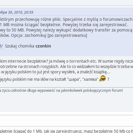
бря 30, 2010, 20:59
którym przechowuję różne pliki. Specjalnie z myślą o forumowiczach 
i 1 MB można ściągać bezpłatnie. Powyżej trzeba się zarejestrować.
iowy to 50 MB. Powyżej należy wykupić dodatkowy transfer za pomo
ników. Opcja: zachomikuj [po zarejestrowaniu]
l/
Szukaj chomika
czonkin
lsikim internecie bezpłatnie? Ja mówię o torrentach etc. W sumie nigdy nicz
potrzebne na stronach rosyjskich. Ale to co widziałem to wszędzie trzeba
w języku polskim to już jest spory wysiłek, a znaleźć książkę...
języku polskim nie ma słów na kształt "шара", "халява"
?
 w życiu odnośnie długa wypowieść na jakimkolwiek polskojęzycznym forum!
atnie ściągać do 1 Mb. Jak się zarejestrujesz, masz bezpłatnie 50 Mb co ty