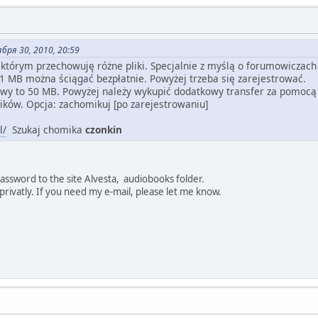
бря 30, 2010, 20:59
którym przechowuję różne pliki. Specjalnie z myślą o forumowiczach 
i 1 MB można ściągać bezpłatnie. Powyżej trzeba się zarejestrować.
iowy to 50 MB. Powyżej należy wykupić dodatkowy transfer za pomo
ników. Opcja: zachomikuj [po zarejestrowaniu]
l/
Szukaj chomika
czonkin
assword to the site Alvesta, audiobooks folder.
privatly. If you need my e-mail, please let me know.