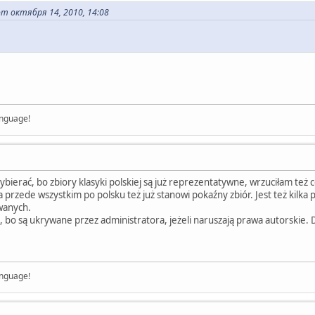
от октября 14, 2010, 14:08
anguage!
bierać, bo zbiory klasyki polskiej są już reprezentatywne, wrzuciłam też co
 przede wszystkim po polsku też już stanowi pokaźny zbiór. Jest też kilka 
wanych.
, bo są ukrywane przez administratora, jeżeli naruszają prawa autorskie. D
anguage!