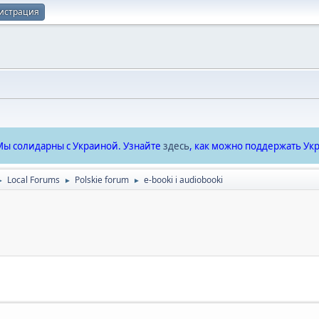
истрация
ы солидарны с Украиной. Узнайте
здесь
, как можно поддержать Укр
Local Forums
Polskie forum
e-booki i audiobooki
►
►
►