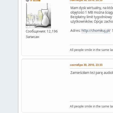
Mam dysk wirtualny, na któr
objętości 1 MB można ściąga
Bezpłatny limit tygodniowy
użytkowników. Opcja: zacho
Adres:
http://chomikuj.pl/
S
Сообщения: 12,196
Записан
All people smile in the same l
сентября 30, 2010, 23:33
Zamieściłam też parę audiob
All people smile in the same l