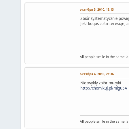
октября 3, 2010, 13:13
Zbiór systematycznie powię
Jeśli kogoś coś interesuje, 
All people smile in the same l
октября 4, 2010, 21:36
Niezwykły zbiór muzyki
http://chomikuj.pl/migu54
All people smile in the same l