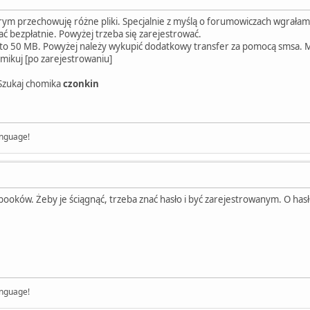
ym przechowuję różne pliki. Specjalnie z myślą o forumowiczach wgrałam też
ć bezpłatnie. Powyżej trzeba się zarejestrować.
 to 50 MB. Powyżej należy wykupić dodatkowy transfer za pomocą smsa. 
mikuj [po zarejestrowaniu]
zukaj chomika
czonkin
anguage!
ooków. Żeby je ściągnąć, trzeba znać hasło i być zarejestrowanym. O hasł
anguage!