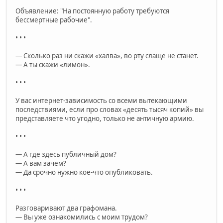
Объявление: "На постоянную работу требуются
бессмертные рабочие".
• • •
— Сколько раз ни скажи «халва», во рту слаще не станет.
— А ты скажи «лимон».
• • •
У вас интернет-зависимость со всеми вытекающими
последствиями, если про словах «десять тысяч копий» вы
представляете что угодно, только не античную армию.
• • •
— А где здесь публичный дом?
— А вам зачем?
— Да срочно нужно кое-что опубликовать.
• • •
Разговаривают два графомана.
— Вы уже ознакомились с моим трудом?