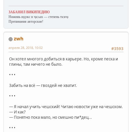
ЗАБАНИЛ ВИКИПЕДИЮ
Нижниь ıндэкс в ҷıсʌах — степень тıсяҷı
Препинания авторские!
zwh
апреля 28, 2018, 10:02
#3593
Он хотел многого добиться в карьере. Но, кроме песка и
глины, там ничего не было.
• • •
Забить на всё — гвоздей не хватит.
• • •
— Я начал учить чешский! Читаю новости уже на чешском.
— И как?
— Понятно пока мало, но смешно пи*дец...
• • •