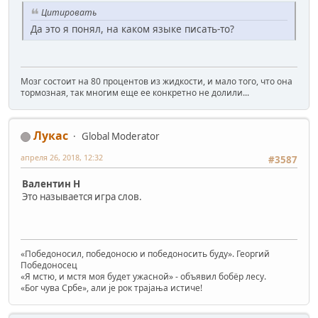
Цитировать
Да это я понял, на каком языке писать-то?
Мозг состоит на 80 процентов из жидкости, и мало того, что она
тормозная, так многим еще ее конкретно не долили...
Лукас
Global Moderator
апреля 26, 2018, 12:32
#3587
Валентин Н
Это называется игра слов.
«Победоносил, победоносю и победоносить буду». Георгий
Победоносец
«Я мстю, и мстя моя будет ужасной» - объявил бобёр лесу.
«Бог чува Србе», али је рок трајања истиче!