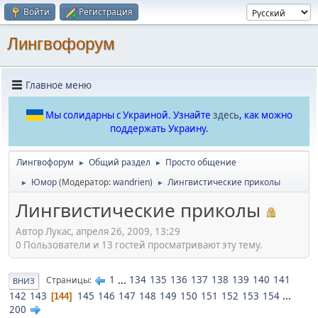
Войти
Регистрация
Лингвофорум
Главное меню
Мы солидарны с Украиной. Узнайте
здесь
, как можно
поддержать Украину.
Лингвофорум
Общий раздел
Просто общение
►
►
Юмор
(Модератор:
wandrien
)
Лингвистические приколы
►
►
Лингвистические приколы
Автор Лукас, апреля 26, 2009, 13:29
0 Пользователи и 13 гостей просматривают эту тему.
1
...
134
135
136
137
138
139
140
141
Страницы
ВНИЗ
142
143
145
146
147
148
149
150
151
152
153
154
...
144
200