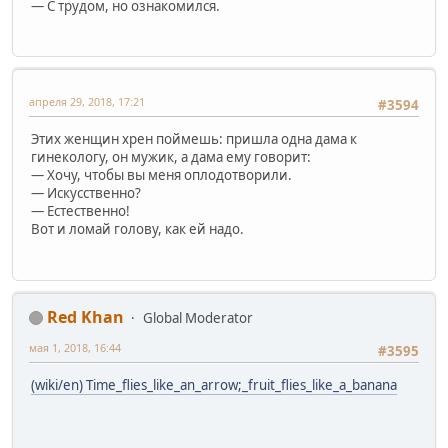
— С трудом, но ознакомился.
апреля 29, 2018, 17:21
#3594
Этих женщин хрен поймешь: пришла одна дама к
гинекологу, он мужик, а дама ему говорит:
— Хочу, чтобы вы меня оплодотворили.
— Искусственно?
— Естественно!
Вот и ломай голову, как ей надо.
Red Khan
Global Moderator
мая 1, 2018, 16:44
#3595
(wiki/en) Time_flies_like_an_arrow;_fruit_flies_like_a_banana