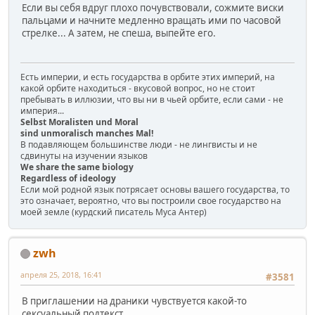
Если вы себя вдруг плохо почувствовали, сожмите виски
пальцами и начните медленно вращать ими по часовой
стрелке... А затем, не спеша, выпейте его.
Есть империи, и есть государства в орбите этих империй, на
какой орбите находиться - вкусовой вопрос, но не стоит
пребывать в иллюзии, что вы ни в чьей орбите, если сами - не
империя...
Selbst Moralisten und Moral
sind unmoralisch manches Mal!
В подавляющем большинстве люди - не лингвисты и не
сдвинуты на изучении языков
We share the same biology
Regardless of ideology
Если мой родной язык потрясает основы вашего государства, то
это означает, вероятно, что вы построили свое государство на
моей земле (курдский писатель Муса Антер)
zwh
апреля 25, 2018, 16:41
#3581
В приглашении на драники чувствуется какой-то
сексуальный подтекст.