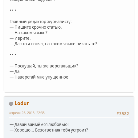
• • •
Главный редактор журналисту:
— Пишите срочно статью.
— На каком языке?
— Иврите.
— Да это я понял, на каком языке писать-то?
• • •
— Послушай, ты же верстальщик?
— Да.
— Наверстай мне упущенное!
Lodur
апреля 25, 2018, 22:35
#3582
— Давай займёмся любовью!
— Хорошо... Безответная тебя устроит?