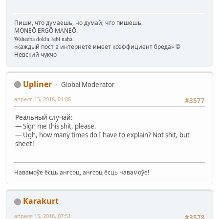
Пиши, что думаешь, но думай, что пишешь.
MONEŌ ERGŌ MANEŌ.
Waheeba dokin ʔebi naha.
«каждый пост в интернете имеет коэффициент бреда» ©
Невский чукчо
Upliner
Global Moderator
апреля 15, 2018, 01:08
#3577
Реальный случай:
— Sign me this shit, please.
— Ugh, how many times do I have to explain? Not shit, but
sheet!
Навамоўе ёсць ангсоц, ангсоц ёсць навамоўе!
Karakurt
апреля 15, 2018, 07:51
#3578