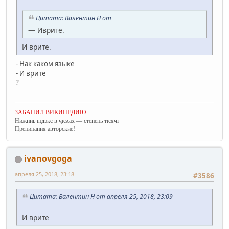
Цитата: Валентин Н от
— Иврите.
И врите.
- Нак каком языке
- И врите
?
ЗАБАНИЛ ВИКИПЕДИЮ
Нижниь ıндэкс в ҷıсʌах — степень тıсяҷı
Препинания авторские!
ivanovgoga
апреля 25, 2018, 23:18
#3586
Цитата: Валентин Н от апреля 25, 2018, 23:09
И врите