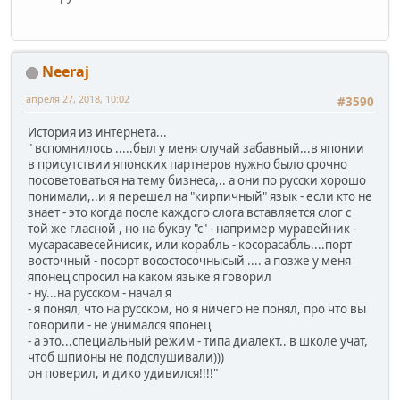
Neeraj
апреля 27, 2018, 10:02
#3590
История из интернета...
" вспомнилось .....был у меня случай забавный...в японии
в присутствии японских партнеров нужно было срочно
посоветоваться на тему бизнеса,.. а они по русски хорошо
понимали,..и я перешел на "кирпичный" язык - если кто не
знает - это когда после каждого слога вставляется слог с
той же гласной , но на букву "с" - например муравейник -
мусарасавесейнисик, или корабль - косорасабль....порт
восточный - посорт восостосочнысый .... а позже у меня
японец спросил на каком языке я говорил
- ну...на русском - начал я
- я понял, что на русском, но я ничего не понял, про что вы
говорили - не унимался японец
- а это...специальный режим - типа диалект.. в школе учат,
чтоб шпионы не подслушивали)))
он поверил, и дико удивился!!!!"