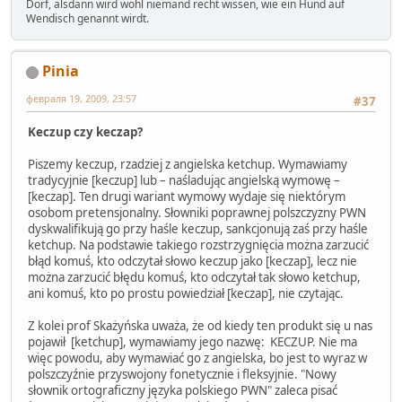
Dorf, alsdann wird wohl niemand recht wissen, wie ein Hund auf
Wendisch genannt wirdt.
Pinia
февраля 19, 2009, 23:57
#37
Keczup czy keczap?
Piszemy keczup, rzadziej z angielska ketchup. Wymawiamy
tradycyjnie [keczup] lub – naśladując angielską wymowę –
[keczap]. Ten drugi wariant wymowy wydaje się niektórym
osobom pretensjonalny. Słowniki poprawnej polszczyzny PWN
dyskwalifikują go przy haśle keczup, sankcjonują zaś przy haśle
ketchup. Na podstawie takiego rozstrzygnięcia można zarzucić
błąd komuś, kto odczytał słowo keczup jako [keczap], lecz nie
można zarzucić błędu komuś, kto odczytał tak słowo ketchup,
ani komuś, kto po prostu powiedział [keczap], nie czytając.
Z kolei prof Skażyńska uważa, że od kiedy ten produkt się u nas
pojawił [ketchup], wymawiamy jego nazwę: KECZUP. Nie ma
więc powodu, aby wymawiać go z angielska, bo jest to wyraz w
polszczyźnie przyswojony fonetycznie i fleksyjnie. "Nowy
słownik ortograficzny języka polskiego PWN" zaleca pisać