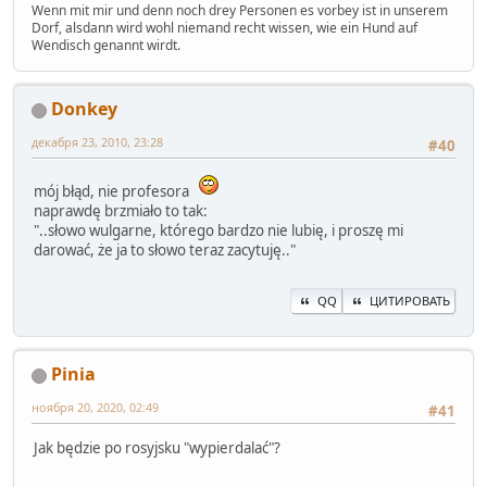
Wenn mit mir und denn noch drey Personen es vorbey ist in unserem
Dorf, alsdann wird wohl niemand recht wissen, wie ein Hund auf
Wendisch genannt wirdt.
Donkey
декабря 23, 2010, 23:28
#40
mój błąd, nie profesora
naprawdę brzmiało to tak:
"..słowo wulgarne, którego bardzo nie lubię, i proszę mi
darować, że ja to słowo teraz zacytuję.."
QQ
ЦИТИРОВАТЬ
Pinia
ноября 20, 2020, 02:49
#41
Jak będzie po rosyjsku "wypierdalać"?