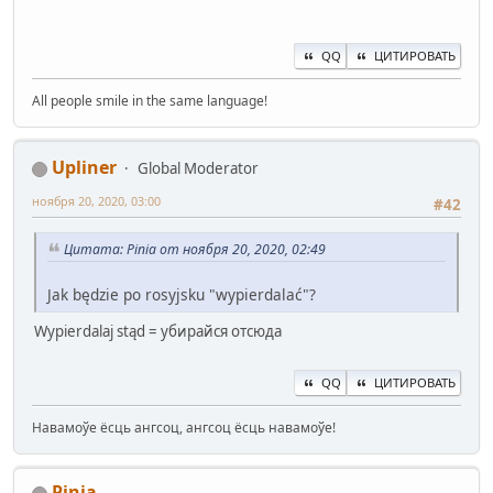
QQ
ЦИТИРОВАТЬ
All people smile in the same language!
Upliner
Global Moderator
ноября 20, 2020, 03:00
#42
Цитата: Pinia от ноября 20, 2020, 02:49
Jak będzie po rosyjsku "wypierdalać"?
Wypierdalaj stąd = убирайся отсюда
QQ
ЦИТИРОВАТЬ
Навамоўе ёсць ангсоц, ангсоц ёсць навамоўе!
Pinia