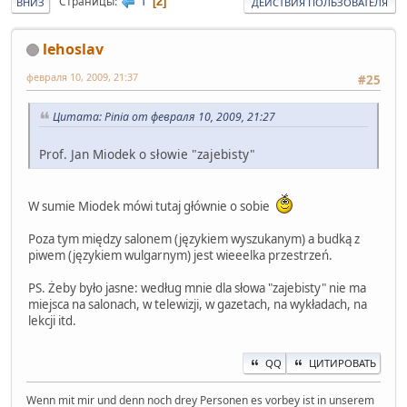
1
Страницы
2
ВНИЗ
ДЕЙСТВИЯ ПОЛЬЗОВАТЕЛЯ
lehoslav
февраля 10, 2009, 21:37
#25
Цитата: Pinia от февраля 10, 2009, 21:27
Prof. Jan Miodek o słowie "zajebisty"
W sumie Miodek mówi tutaj głównie o sobie
Poza tym między salonem (językiem wyszukanym) a budką z
piwem (językiem wulgarnym) jest wieeelka przestrzeń.
PS. Żeby było jasne: według mnie dla słowa "zajebisty" nie ma
miejsca na salonach, w telewizji, w gazetach, na wykładach, na
lekcji itd.
QQ
ЦИТИРОВАТЬ
Wenn mit mir und denn noch drey Personen es vorbey ist in unserem