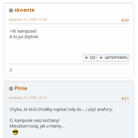
sknente
февраля 15, 2009, 16:46
#30
>W. kampusie!
A to juz zbytnie.
QQ
ЦИТИРОВАТЬ
:3
Pinia
февраля 15, 2009, 18:16
#31
Chyba, że ktoś chciałby napisać odę do... i użyć anafory:
O, kampusie nasz kochany!
Mieszkam tutaj, jak u mamy...