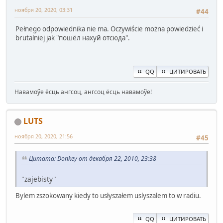
ноября 20, 2020, 03:31
#44
Pełnego odpowiednika nie ma. Oczywiście można powiedzieć i
brutalniej jak "пошёл нахуй отсюда".
QQ
ЦИТИРОВАТЬ
Навамоўе ёсць ангсоц, ангсоц ёсць навамоўе!
LUTS
ноября 20, 2020, 21:56
#45
Цитата: Donkey от декабря 22, 2010, 23:38
"zajebisty"
Bylem zszokowany kiedy to usłyszałem uslyszalem to w radiu.
QQ
ЦИТИРОВАТЬ