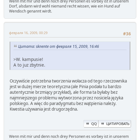
Wenn mit mir und denn noch drey Personen es vorbey ist in unserem
Dorf, alsdann wird wohl niemand recht wissen, wie ein Hund auf
Wendisch genannt wirdt.
февраля 16, 2009, 00:29
#36
Цитата: sknente от февраля 15, 2009, 16:46
>W. kampusie!
A to juz zbytnie.
Oczywiście potrzebna tworzenia wołacza od tego rzeczownika
jest w dużej mierze teoretyczna (ale Pinia podała tu bardzo
autentycznie brzmiący przykład), ale forma ta byłaby bez
najmniejszego problemu wytworzona przez nosiciela języka
polskiego. A więc do paradygmatu bez wątpienia należy.
Kwestia używania jest drugorzędna.
QQ
ЦИТИРОВАТЬ
Wenn mit mir und denn noch drey Personen es vorbey ist in unserem