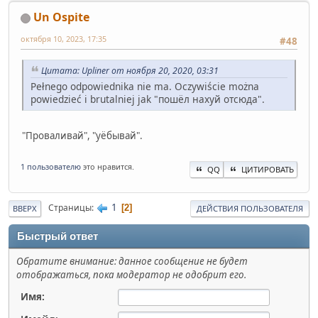
Un Ospite
октября 10, 2023, 17:35
#48
Цитата: Upliner от ноября 20, 2020, 03:31
Pełnego odpowiednika nie ma. Oczywiście można
powiedzieć i brutalniej jak "пошёл нахуй отсюда".
"Проваливай", "уёбывай".
1 пользователю
это нравится.
QQ
ЦИТИРОВАТЬ
1
Страницы
2
ВВЕРХ
ДЕЙСТВИЯ ПОЛЬЗОВАТЕЛЯ
Быстрый ответ
Обратите внимание: данное сообщение не будет
отображаться, пока модератор не одобрит его.
Имя: