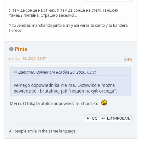
Я там де сонце на стінах. Я там де сонце на стелі. Танцюю
танець пінгвіна. Страшно веселий...
Y tú vendrás marchando junto a mí y así verás tu canto y tu bandera
florecer.
Pinia
ноября 26, 2020, 18:57
#46
Цитата: Upliner от ноября 20, 2020, 03:31
Pełnego odpowiednika nie ma. Oczywiście można
powiedzieć i brutalniej jak "пошёл нахуй отсюда".
Merci. O taką brutalną odpowiedź mi chodziło.
QQ
ЦИТИРОВАТЬ
All people smile in the same language!