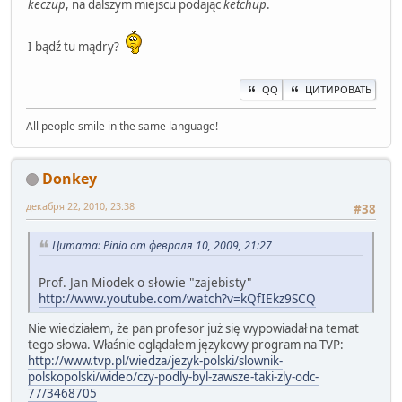
keczup
, na dalszym miejscu podając
ketchup
.
I bądź tu mądry?
QQ
ЦИТИРОВАТЬ
All people smile in the same language!
Donkey
декабря 22, 2010, 23:38
#38
Цитата: Pinia от февраля 10, 2009, 21:27
Prof. Jan Miodek o słowie "zajebisty"
http://www.youtube.com/watch?v=kQfIEkz9SCQ
Nie wiedziałem, że pan profesor już się wypowiadał na temat
tego słowa. Właśnie oglądałem językowy program na TVP:
http://www.tvp.pl/wiedza/jezyk-polski/slownik-
polskopolski/wideo/czy-podly-byl-zawsze-taki-zly-odc-
77/3468705