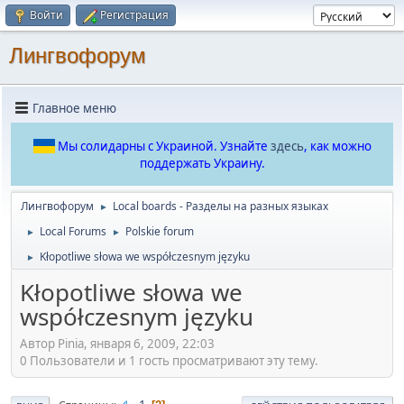
Войти
Регистрация
Лингвофорум
Главное меню
Мы солидарны с Украиной. Узнайте
здесь
, как можно
поддержать Украину.
Лингвофорум
Local boards - Разделы на разных языках
►
Local Forums
Polskie forum
►
►
Kłopotliwe słowa we współczesnym języku
►
Kłopotliwe słowa we
współczesnym języku
Автор Pinia, января 6, 2009, 22:03
0 Пользователи и 1 гость просматривают эту тему.