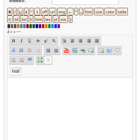
Имейл:
á
«
»
—
ЕЩЁ