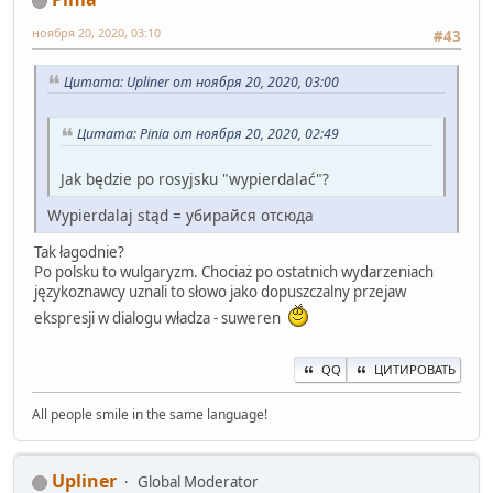
ноября 20, 2020, 03:10
#43
Цитата: Upliner от ноября 20, 2020, 03:00
Цитата: Pinia от ноября 20, 2020, 02:49
Jak będzie po rosyjsku "wypierdalać"?
Wypierdalaj stąd = убирайся отсюда
Tak łagodnie?
Po polsku to wulgaryzm. Chociaż po ostatnich wydarzeniach
językoznawcy uznali to słowo jako dopuszczalny przejaw
ekspresji w dialogu władza - suweren
QQ
ЦИТИРОВАТЬ
All people smile in the same language!
Upliner
Global Moderator