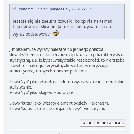
Цитата: Pinia от февраля 15, 2009, 19:58
Jeszcze się nie zneutralizowało, bo opinie na temat
tego słowa są skrajne. Ja tez go nie używam - znam
wyraz podstawowy
Już pisałem, że wyrazy należące do jednego gniazda
słowotwórczego niekoniecznie mają taką samą charakterystykę
stylistyczną. Ba, żeby zauważyć takie rozbieżności, to nie trzeba
nawet formalnego derywatu, ale wystarczy derywacja
semantyczna, lub synchronicznie polisemia.
Słowo 'żyd' jako członek narodu lub wyznawca religii - neutralne
stylistycznie.
Słowo 'żyd' jako 'skąpiec' - potoczne.
Słowo 'kutas' jako 'wiszący element odzieży' - archaizm.
Słowo 'kutas' jako 'męski organ płciowy' - wulgaryzm.
QQ
ЦИТИРОВАТЬ