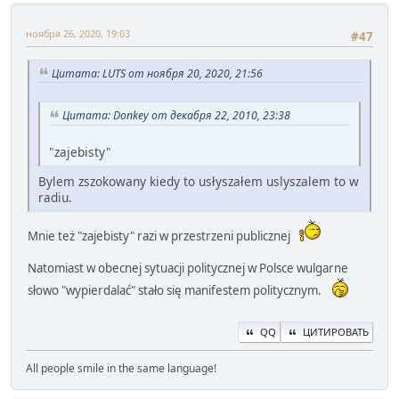
ноября 26, 2020, 19:03
#47
Цитата: LUTS от ноября 20, 2020, 21:56
Цитата: Donkey от декабря 22, 2010, 23:38
"zajebisty"
Bylem zszokowany kiedy to usłyszałem uslyszalem to w
radiu.
Mnie też "zajebisty" razi w przestrzeni publicznej
Natomiast w obecnej sytuacji politycznej w Polsce wulgarne
słowo "wypierdalać" stało się manifestem politycznym.
QQ
ЦИТИРОВАТЬ
All people smile in the same language!