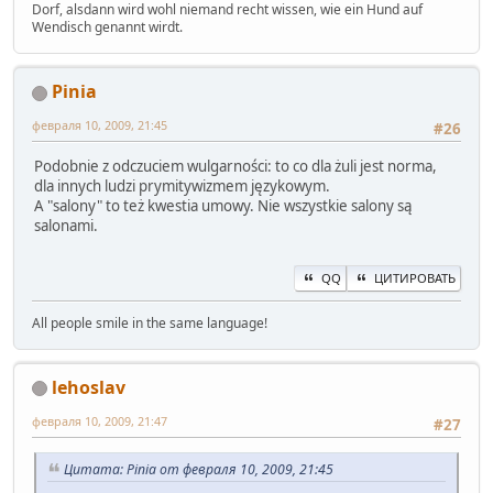
Dorf, alsdann wird wohl niemand recht wissen, wie ein Hund auf
Wendisch genannt wirdt.
Pinia
февраля 10, 2009, 21:45
#26
Podobnie z odczuciem wulgarności: to co dla żuli jest norma,
dla innych ludzi prymitywizmem językowym.
A "salony" to też kwestia umowy. Nie wszystkie salony są
salonami.
QQ
ЦИТИРОВАТЬ
All people smile in the same language!
lehoslav
февраля 10, 2009, 21:47
#27
Цитата: Pinia от февраля 10, 2009, 21:45