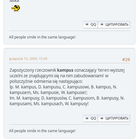
laska"
QQ
ЦИТИРОВАТЬ
All people smile in the same language!
февраля 15, 2009, 15:49
#29
Zapożyczony rzeczownik
kampus
oznaczający 'teren wyższej
uczelni ze znajdującymi się na nim zabudowaniami' w
polszczyźnie odmienia się następująco:
lp. M. kampus, D. kampusu, C. kampusowi, B. kampus, N.
kampusem, Ms. kampusie, W. kampusie!;
lm. M. kampusy, D. kampusów, C. kampusom, B. kampusy, N.
kampusami, Ms. kampusach, W. kampusy!
QQ
ЦИТИРОВАТЬ
All people smile in the same language!