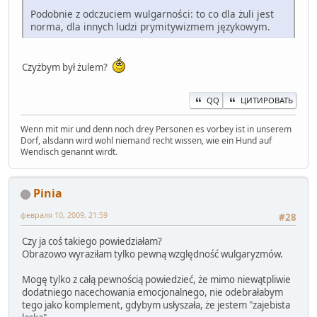
Podobnie z odczuciem wulgarności: to co dla żuli jest
norma, dla innych ludzi prymitywizmem językowym.
Czyżbym był żulem?
QQ
ЦИТИРОВАТЬ
Wenn mit mir und denn noch drey Personen es vorbey ist in unserem
Dorf, alsdann wird wohl niemand recht wissen, wie ein Hund auf
Wendisch genannt wirdt.
Pinia
февраля 10, 2009, 21:59
#28
Czy ja coś takiego powiedziałam?
Obrazowo wyraziłam tylko pewną względność wulgaryzmów.
Mogę tylko z całą pewnością powiedzieć, że mimo niewątpliwie
dodatniego nacechowania emocjonalnego, nie odebrałabym
tego jako komplement, gdybym usłyszała, że jestem "zajebista