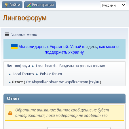
Войти
Регистрация
Лингвофорум
Главное меню
Мы солидарны с Украиной. Узнайте
здесь
, как можно
поддержать Украину.
Лингвофорум
Local boards - Разделы на разных языках
►
Local Forums
Polskie forum
►
►
Ответ (
От: Kłopotliwe słowa we współczesnym języku
)
►
Ответ
Обратите внимание: данное сообщение не будет
отображаться, пока модератор не одобрит его.