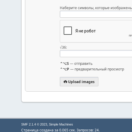
Наберите символы, которые изображены
√36:
⌃⌥S
— отправить
⌃⌥P
— предварительный просмотр
Upload images
,
SMF 2.1.4 © 2023
Simple Machines
Страница создана за 0.065 сек. Запросов: 24.