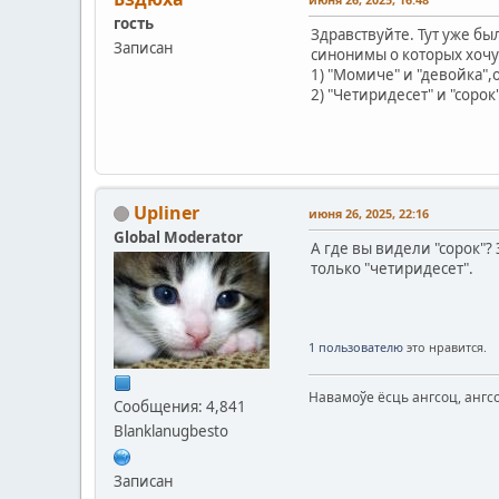
гость
Здравствуйте. Тут уже б
Записан
синонимы о которых хочу
1) "Момиче" и "девойка",
2) "Четиридесет" и "сорок
Upliner
июня 26, 2025, 22:16
Global Moderator
А где вы видели "сорок"
только "четиридесет".
1 пользователю
это нравится.
Навамоўе ёсць ангсоц, ангс
Сообщения: 4,841
Blanklanugbesto
Записан