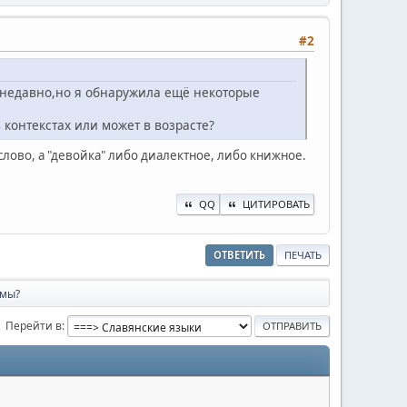
#2
а недавно,но я обнаружила ещё некоторые
 контекстах или может в возрасте?
слово, а "девойка" либо диалектное, либо книжное.
QQ
ЦИТИРОВАТЬ
ОТВЕТИТЬ
ПЕЧАТЬ
имы?
Перейти в