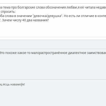
ыла тема про болгарские слова обозначения любви,я её читала неда
 спросить:
оба слова в значении "девочка/девушка". Но есть ли отличие в конт
". Зачем числу 40 два названия?
? Это похоже какое-то малораспространённое диалектное заимствов
оц ёсць навамоўе!