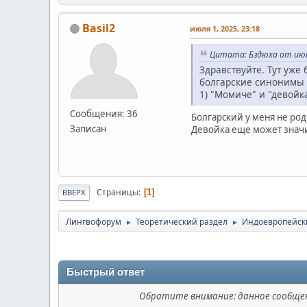
Basil2
июля 1, 2025, 23:18
Цитата: Бздюха от июня
Здравствуйте. Тут уже
болгарские синонимы о
1) "Момиче" и "девойк
Сообщения: 36
Болгарский у меня не род
Записан
Девойка еще может значи
Страницы
1
ВВЕРХ
Лингвофорум
Теоретический раздел
Индоевропейск
►
►
Быстрый ответ
Обратите внимание: данное сообщен