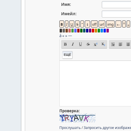
Имя:
Имейл:
á
«
»
—
ЕЩЁ
Проверка:
Прослушать
/
Запросить другое изображ