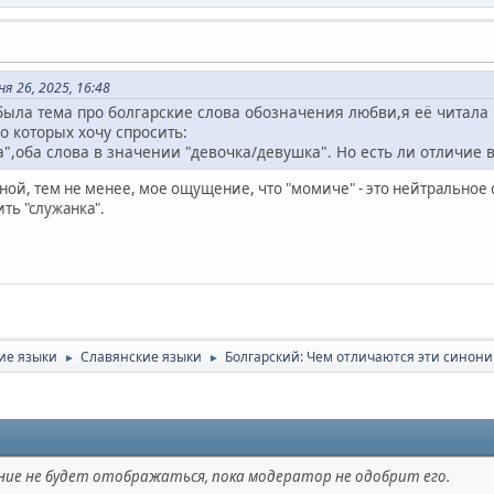
 26, 2025, 16:48
 была тема про болгарские слова обозначения любви,я её читал
 которых хочу спросить:
а",оба слова в значении "девочка/девушка". Но есть ли отличие в
ной, тем не менее, мое ощущение, что "момиче" - это нейтральное 
ть "служанка".
ие языки
Славянские языки
Болгарский: Чем отличаются эти синон
►
►
ие не будет отображаться, пока модератор не одобрит его.