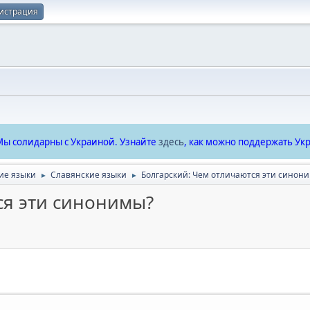
истрация
ы солидарны с Украиной. Узнайте
здесь
, как можно поддержать Укр
ие языки
Славянские языки
Болгарский: Чем отличаются эти синон
►
►
ся эти синонимы?