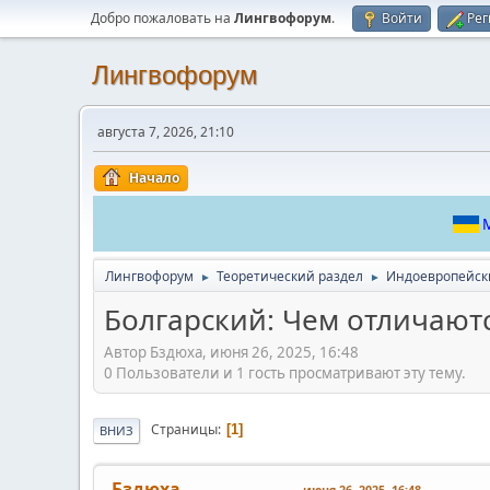
Добро пожаловать на
Лингвофорум
.
Войти
Рег
Лингвофорум
августа 7, 2026, 21:10
Начало
М
Лингвофорум
Теоретический раздел
Индоевропейск
►
►
Болгарский: Чем отличают
Автор Бздюха, июня 26, 2025, 16:48
0 Пользователи и 1 гость просматривают эту тему.
Страницы
1
ВНИЗ
Бздюха
июня 26, 2025, 16:48