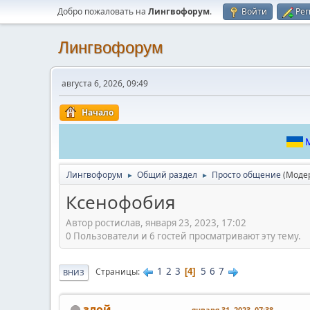
Добро пожаловать на
Лингвофорум
.
Войти
Рег
Лингвофорум
августа 6, 2026, 09:49
Начало
М
Лингвофорум
Общий раздел
Просто общение
(Моде
►
►
Ксенофобия
Автор ростислав, января 23, 2023, 17:02
0 Пользователи и 6 гостей просматривают эту тему.
1
2
3
5
6
7
Страницы
4
ВНИЗ
злой
января 31, 2023, 07:38