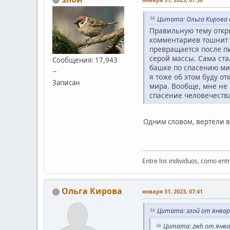
Цитата: Ольга Кирова о
Правильную тему откры
комментариев тошнит п
превращается после п
серой массы. Сама ста
Сообщения: 17,943
башке по спасению мир
--
я тоже об этом буду о
Записан
мира. Вообще, мне не 
спасение человечеств
Одним словом, вертели вы
Entre los individuos, como ent
Ольга Кирова
января 31, 2023, 07:41
Цитата: злой от января
Цитата: zwh от январ