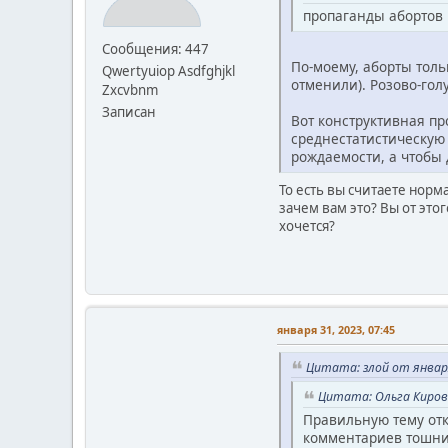
пропаганды абортов
Сообщения: 447
По-моему, аборты толь
Qwertyuiop Asdfghjkl
отменили). Розово-гол
Zxcvbnm
Записан
Вот конструктивная пр
среднестатистическую
рождаемости, а чтобы 
То есть вы считаете норм
зачем вам это? Вы от этог
хочется?
января 31, 2023, 07:45
Цитата: злой от января
Цитата: Ольга Кирова
Правильную тему отк
комментариев тошнит 