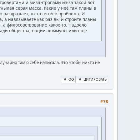
тровертами и мизантропами из-за такой вот
унылая серая масса, какие у неё там планы в
 раздражает, то это его/её проблема. И
а, а навязываете как раз вы и строите планы
я, а филосовствование какое-то. Надоело
 ради общества, нации, коммуны или ещё
лучайно там о себе написала. Это чтобы никто не
QQ
ЦИТИРОВАТЬ
#78