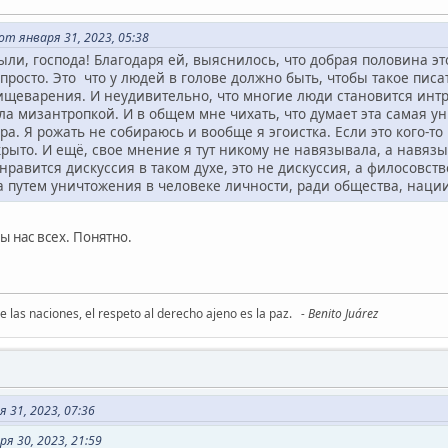
т января 31, 2023, 05:38
ли, господа! Благодаря ей, выяснилось, что добрая половина эт
росто. Это что у людей в голове должно быть, чтобы такое писать
ищеварения. И неудивительно, что многие люди становится интр
ла мизантропкой. И в общем мне чихать, что думает эта самая ун
а. Я рожать не собираюсь и вообще я эгоистка. Если это кого-то 
ткрыто. И ещё, свое мнение я тут никому не навязывала, а навяз
нравится дискуссия в таком духе, это не дискуссия, а филосовст
а путем уничтожения в человеке личности, ради общества, наци
 нас всех. Понятно.
re las naciones, el respeto al derecho ajeno es la paz.
- Benito Juárez
 31, 2023, 07:36
я 30, 2023, 21:59