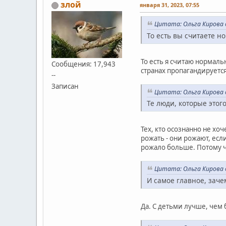
злой
января 31, 2023, 07:55
Цитата: Ольга Кирова о
То есть вы считаете н
То есть я считаю нормаль
Сообщения: 17,943
странах пропагандируетс
--
Записан
Цитата: Ольга Кирова о
Те люди, которые этог
Тех, кто осознанно не хо
рожать - они рожают, есл
рожало больше. Потому ч
Цитата: Ольга Кирова о
И самое главное, зачем
Да. С детьми лучше, чем 