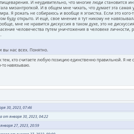
пищеварения. И неудивительно, что многие люди становится ин
тала мизантропкой. И в общем мне чихать, что думает эта самая 
ра. Я рожать не собираюсь и вообще я эгоистка. Если это кого-то
том буду открыто. И ещё, свое мнение я тут никому не навязывал
обще, мне не нравится дискуссия в таком духе, это не дискусси
пасение человечества путем уничтожения в человеке личности,
ы.
 вы нас всех. Понятно.
к тем, кто считаете любую позицию единственно правильной. Я не с
о-то навязываю.
ря 30, 2023, 07:46
 от января 30, 2023, 04:22
января 27, 2023, 20:59