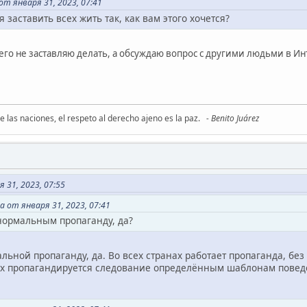
т января 31, 2023, 07:41
 заставить всех жить так, как вам этого хочется?
го не заставляю делать, а обсуждаю вопрос с другими людьми в Инт
re las naciones, el respeto al derecho ajeno es la paz.
- Benito Juárez
 31, 2023, 07:55
 от января 31, 2023, 07:41
 нормальным пропаганду, да?
альной пропаганду, да. Во всех странах работает пропаганда, б
х пропагандируется следование определённым шаблонам поведен