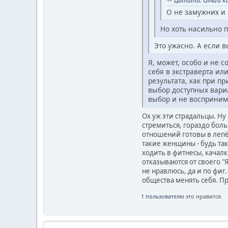
Цитата: Ольга Ки
О не замужних и 
Но хоть насильно п
Это ужасно. А если в
Я, может, особо и не 
себя в экстраверта ил
результата, как при п
выбор доступных вари
выбор и не воспринима
Ох уж эти страдальцы. Ну
стремиться, гораздо боль
отношений готовы в лепё
такие женщины - будь так
ходить в фитнесы, качал
отказываются от своего "Я
не нравлюсь, да и по фиг
общества менять себя. Пр
1 пользователю
это нравится.