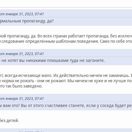
т января 31, 2023, 07:41
ормальным пропаганду, да?
ной пропаганду, да. Во всех странах работает пропаганда, без иск
я следование определённым шаблонам поведения. Само по себе это 
т января 31, 2023, 07:41
о не хотят вы никакими плюшками туда не загоните.
чет, всегда исчезающе мало. Их действительно ничем не заманишь. Б
и норма не рожать - они не рожают. Мы ничем не хуже и не лучше п
то так было заведено.
т января 31, 2023, 07:41
 вам это? Вы от этого счастливее станете, если у соседа будет р
без детей.