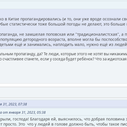
ко в Китае пропагандировались (и то, они уже вроде осознали с
убые статистически тоже большой погоды не делают, это больше 
опаганда, не замшелая поповская или "традиционалистская", а п
 популяцию детородного возраста, вполне могла бы поспособств
детьми ещё и занимались, наплодить мало, нужно ещё из людей
альным пропаганду, да? Те люди, которые этого не хотят вы никаким
о счастливее станете, если у соседа будет ребёнок? Что за идиотская
 31, 2023, 07:38
 от января 31, 2023, 05:38
рыли, господа! Благодаря ей, выяснилось, что добрая половина э
просто. Это что у людей в голове должно быть, чтобы такое писа