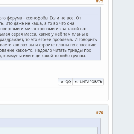
#75
ого форума - ксенофобы!Если не все. От
. Это даже не каша, а то во что она
овертами и мизантропами из-за такой вот
ылая серая масса, какие у неё там планы в
раздражает, то это его/её проблема. И говорить
ываете как раз вы и строите планы по спасению
вование какое-то. Надоело читать триады про
и, коммуны или ещё какой-то либо группы.
QQ
ЦИТИРОВАТЬ
#76