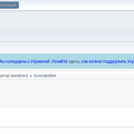
истрация
ы солидарны с Украиной. Узнайте
здесь
, как можно поддержать Укр
ратор:
wandrien
)
Ксенофобия
►