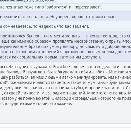
рова от января 27, 2023, 09:00
не женатых тоже типо "заботятся" и "переживают".
ереженить не пытаются. Неуверен, хорошо это или плохо.
ы сомневаетесь, то надеюсь что вас забанят.
сопротивлялся бы попыткам меня женить — в конце-концов, это 
и еще каким-либо образом проявлять несвойственную прыть, что
ринудительном браке по чужому выбору, но самому и добровольн
антов построения отношений с противоположным полом достаточ
ется как социальная норма, зато он им доступен.
 вы себя научитесь уважать. Если бы человечество не делало из отн
ше бы людей научилось бы себя уважать себя и любить. Мне как эго
шку разбиться. Такими людьми легко манипулировать. Им начинают 
ой!", "женщинам нравятся такие то и такие то мужчины - будь таким
ки, девушки ещё начинают накачивать губы, и прочие части тела. Л
", от своей личности. И всё ради отношений. Мне этого не понять. Мн
. Поэтому не понимаю этой философии страдальца, которого не при
осто будьте самим собой, это важнее.