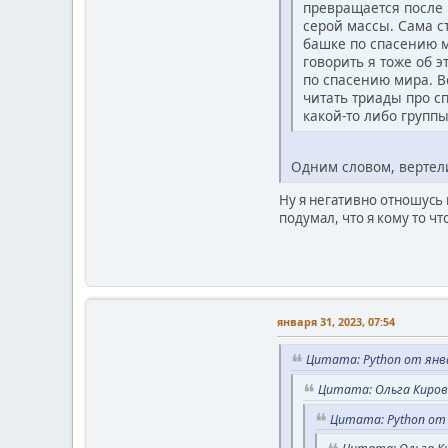
превращается после 
серой массы. Сама с
башке по спасению ми
говорить я тоже об э
по спасению мира. Во
читать триады про с
какой-то либо групп
Одним словом, вертели
Ну я негативно отношусь 
подумал, что я кому то чт
января 31, 2023, 07:54
Цитата: Python от янва
Цитата: Ольга Кирова
Цитата: Python от 