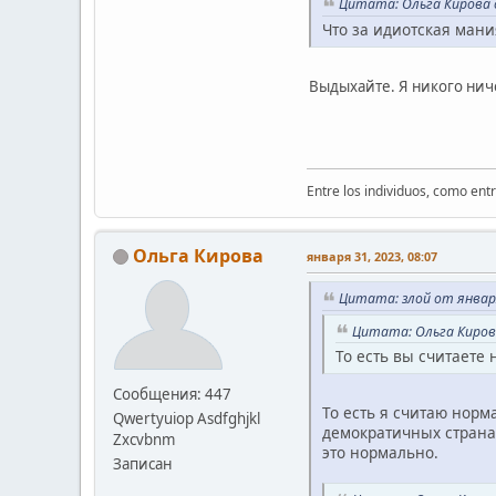
Цитата: Ольга Кирова о
Что за идиотская мания
Выдыхайте. Я никого ниче
Entre los individuos, como ent
Ольга Кирова
января 31, 2023, 08:07
Цитата: злой от января
Цитата: Ольга Кирова
То есть вы считаете
Сообщения: 447
То есть я считаю норм
Qwertyuiop Asdfghjkl
демократичных страна
Zxcvbnm
это нормально.
Записан