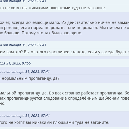
 от января 31, 2023, 07:41
ого не хотят вы никакими плюшками туда не загоните.
 хочет, всегда исчезающе мало. Их действительно ничем не зама
ни рожают, если норма не рожать - они не рожают. Мы ничем не 
о больше. Потому что так было заведено.
 от января 31, 2023, 07:41
ем вам это? Вы от этого счастливее станете, если у соседа будет
ря 31, 2023, 07:55
ва от января 31, 2023, 07:41
е нормальным пропаганду, да?
рмальной пропаганду, да. Во всех странах работает пропаганда, 
ах пропагандируется следование определённым шаблонам поведе
но.
ва от января 31, 2023, 07:41
того не хотят вы никакими плюшками туда не загоните.