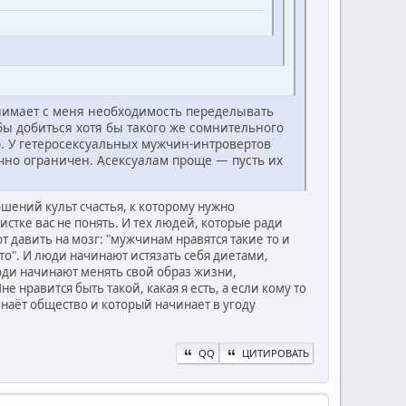
снимает с меня необходимость переделывать
бы добиться хотя бы такого же сомнительного
о. У гетеросексуальных мужчин-интровертов
но ограничен. Асексуалам проще — пусть их
ошений культ счастья, к которому нужно
истке вас не понять. И тех людей, которые ради
давить на мозг: "мужчинам нравятся такие то и
 то". И люди начинают истязать себя диетами,
юди начинают менять свой образ жизни,
е нравится быть такой, какая я есть, а если кому то
знаёт общество и который начинает в угоду
QQ
ЦИТИРОВАТЬ