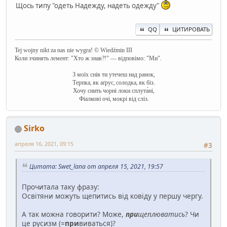
Щось типу "одеть Надежду, надеть одежду"
QQ
ЦИТИРОВАТЬ
Tej wojny nikt za nas nie wygra! © Wiedźmin III
Коли зчинять лемент: "Хто ж знав?!" — відповімо: "Ми".
З моїх снів ти утечеш над ранок,
Терпка, як аґрус, солодка, як біз.
Хочу снить чорні локи сплута́ні,
Фіалкові очі, мокрі від сліз.
Sirko
апреля 16, 2021, 09:15
#3
Цитата: Swet_lana от апреля 15, 2021, 19:57
Прочитала таку фразу:
Освітяни можуть щепитись від ковіду у першу чергу.
А так можна говорити? Може,
при
щеплюватись
? Чи
це русизм (=
при
виваться)?