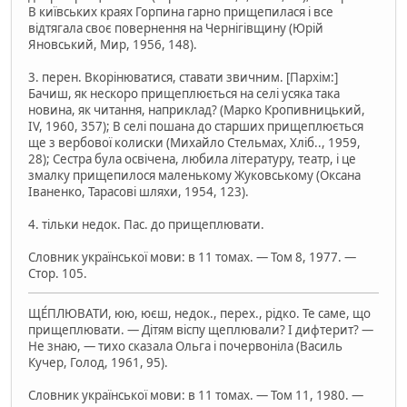
В київських краях Горпина гарно прищепилася і все
відтягала своє повернення на Чернігівщину (Юрій
Яновський, Мир, 1956, 148).
3. перен. Вкорінюватися, ставати звичним. [Пархім:]
Бачиш, як нескоро прищеплюється на селі усяка така
новина, як читання, наприклад? (Марко Кропивницький,
IV, 1960, 357); В селі пошана до старших прищеплюється
ще з вербової колиски (Михайло Стельмах, Хліб.., 1959,
28); Сестра була освічена, любила літературу, театр, і це
змалку прищепилося маленькому Жуковському (Оксана
Іваненко, Тарасові шляхи, 1954, 123).
4. тільки недок. Пас. до прищеплювати.
Словник української мови: в 11 томах. — Том 8, 1977. —
Стор. 105.
ЩЕ́ПЛЮВАТИ, юю, юєш, недок., перех., рідко. Те саме, що
прищеплювати. — Дітям віспу щеплювали? І дифтерит? —
Не знаю, — тихо сказала Ольга і почервоніла (Василь
Кучер, Голод, 1961, 95).
Словник української мови: в 11 томах. — Том 11, 1980. —