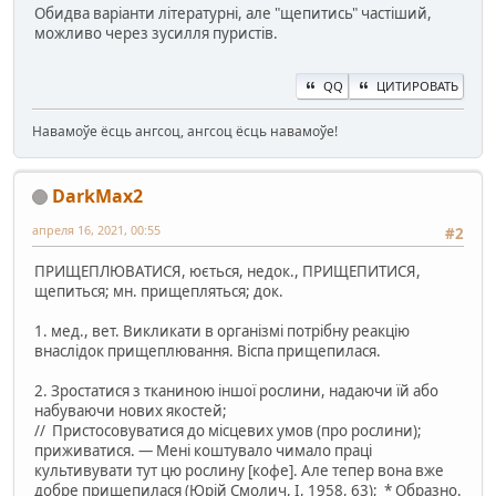
Обидва варіанти літературні, але "щепитись" частіший,
можливо через зусилля пуристів.
QQ
ЦИТИРОВАТЬ
Навамоўе ёсць ангсоц, ангсоц ёсць навамоўе!
DarkMax2
апреля 16, 2021, 00:55
#2
ПРИЩЕПЛЮВАТИСЯ, юється, недок., ПРИЩЕПИТИСЯ,
щепиться; мн. прищепляться; док.
1. мед., вет. Викликати в організмі потрібну реакцію
внаслідок прищеплювання. Віспа прищепилася.
2. Зростатися з тканиною іншої рослини, надаючи їй або
набуваючи нових якостей;
// Пристосовуватися до місцевих умов (про рослини);
приживатися. — Мені коштувало чимало праці
культивувати тут цю рослину [кофе]. Але тепер вона вже
добре прищепилася (Юрій Смолич, I, 1958, 63); * Образно.