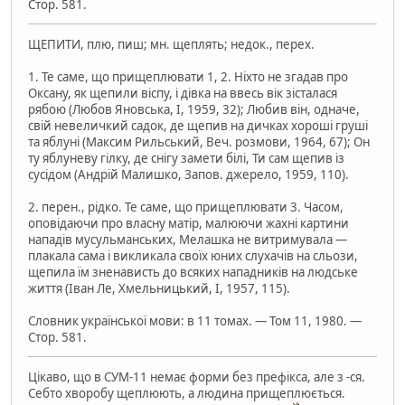
Стор. 581.
ЩЕПИТИ, плю, пиш; мн. щеплять; недок., перех.
1. Те саме, що прищеплювати 1, 2. Ніхто не згадав про
Оксану, як щепили віспу, і дівка на ввесь вік зісталася
рябою (Любов Яновська, I, 1959, 32); Любив він, одначе,
свій невеличкий садок, де щепив на дичках хороші груші
та яблуні (Максим Рильський, Веч. розмови, 1964, 67); Он
ту яблуневу гілку, де снігу замети білі, Ти сам щепив із
сусідом (Андрій Малишко, Запов. джерело, 1959, 110).
2. перен., рідко. Те саме, що прищеплювати 3. Часом,
оповідаючи про власну матір, малюючи жахні картини
нападів мусульманських, Мелашка не витримувала —
плакала сама і викликала своїх юних слухачів на сльози,
щепила їм зненависть до всяких нападників на людське
життя (Іван Ле, Хмельницький, I, 1957, 115).
Словник української мови: в 11 томах. — Том 11, 1980. —
Стор. 581.
Цікаво, що в СУМ-11 немає форми без префікса, але з -ся.
Себто хворобу щеплюють, а людина прищеплюється.