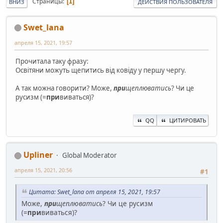
Страницы
1
ВНИЗ
ДЕЙСТВИЯ ПОЛЬЗОВАТЕЛЯ
Swet_lana
апреля 15, 2021, 19:57
Прочитала таку фразу:
Освітяни можуть щепитись від ковіду у першу чергу.
А так можна говорити? Може,
при
щеплюватись
? Чи це
русизм (=
при
виваться)?
QQ
ЦИТИРОВАТЬ
Upliner
Global Moderator
апреля 15, 2021, 20:56
#1
Цитата: Swet_lana от апреля 15, 2021, 19:57
Може,
при
щеплюватись
? Чи це русизм
(=
при
виваться)?