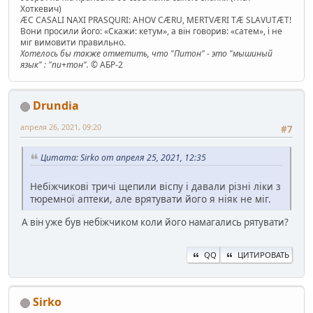
Хоткевич)
ÆC CASALI NAXI PRASQURI: AHOV CÆRU, MERTVÆRI TÆ SLAVUTÆT!
Вони просили його: «Скажи: кетум», а він говорив: «сатем», і не
міг вимовити правильно.
Хотелось бы также отметить, что "Питон" - это "мышиный
язык" : "пи+тон".
© АБР-2
Drundia
апреля 26, 2021, 09:20
#7
Цитата: Sirko от апреля 25, 2021, 12:35
Небіжчикові тричі щепили віспу і давали різні ліки з
тюремної аптеки, але врятувати його я ніяк не міг.
А він уже був небіжчиком коли його намагались рятувати?
QQ
ЦИТИРОВАТЬ
Sirko