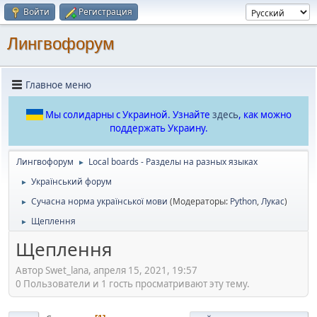
Войти
Регистрация
Лингвофорум
Главное меню
Мы солидарны с Украиной. Узнайте
здесь
, как можно
поддержать Украину.
Лингвофорум
Local boards - Разделы на разных языках
►
Український форум
►
Сучасна норма української мови
(Модераторы:
Python
,
Лукас
)
►
Щеплення
►
Щеплення
Автор Swet_lana, апреля 15, 2021, 19:57
0 Пользователи и 1 гость просматривают эту тему.