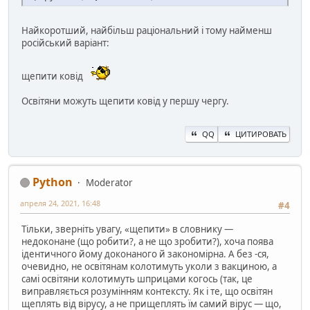
Найкоротший, найбільш раціональний і тому найменш
російський варіант:
щепити ковід
Освітяни можуть щепити ковід у першу чергу.
QQ
ЦИТИРОВАТЬ
Python
Moderator
апреля 24, 2021, 16:48
#4
Тільки, зверніть увагу, «щепити» в словнику —
недоконане (що робити?, а не що зробити?), хоча поява
ідентичного йому доконаного й закономірна. А без -ся,
очевидно, не освітянам колотимуть уколи з вакциною, а
самі освітяни колотимуть шприцами когось (так, це
виправляється розумінням контексту. Як і те, що освітян
щеплять від вірусу, а не прищеплять їм самий вірус — що,