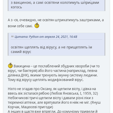
з вакциною, а самі освітяни колотимуть шприцами
когось
А з -ся, очевидно, не освітян штрикатимуть заштриками, а
вони себе самі.
Цитата: Python от апреля 24, 2021, 16:48
освітян щеплять від вірусу, а не прищеплять їм
самий вірус
Вакицина -- це послаблений збудник хвороби (чи то
вірус, чи бактерія) або його частина (наприклад, певна
ділянка ДНК), якими тренують імунну систему людини.
Тому від вірусу щеплять модифікований вірус.
Ніхто не згадав про Оксану, як щепили віспу, і дівка на
ввесь вік зісталася рябою (Любов Яновська, I, 1959, 32)
Небіжчикові тричі щепили віспу і давали різні ліки з
тюремної аптеки, але врятувати його я ніяк не міг. (Януш
Корчак, Мацюсеві пригоди)
А інших в щастя вже впрягли, До комунізму привели й