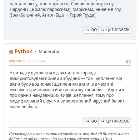
щепили віспу, мов марксизм, Ллючи червону пiспу,
Пардон! (Це жалю пароксизм): Марксизм, неначе віспу.
(Іван Багряний, Антон-Біда — Герой Труда).
QQ
ЦИТИРОВАТЬ
Python
Moderator
апреля 25, 2021, 23:44
#6
У випадку щеплення від віспи, там справді
використовувався живий збудник — тож щеплення від
віспи було водночас і щепленням віспи, а в частині
випадків призводило й до розвитку хвороби — йдеться
про один з найдавніших видів щеплення, тому про
модифікований вірус чи виокремлений вірусний білок і
мови не було.
QQ
ЦИТИРОВАТЬ
Пролетареві ніколи вчити європейських мов, бодай би свою знати
добре і на ній принести до своєї хати світло знання
(Гнат