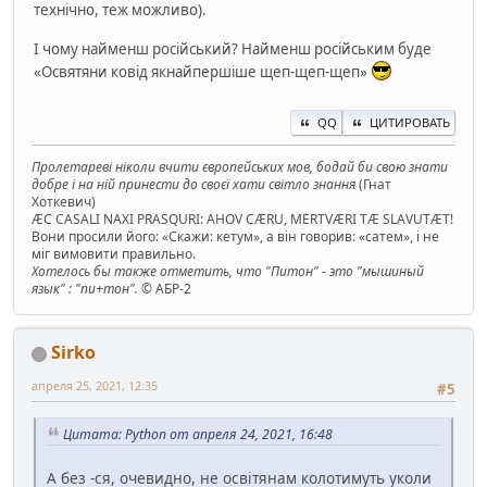
технічно, теж можливо).
І чому найменш російський? Найменш російським буде
«Освятяни ковід якнайпершіше щеп-щеп-щеп»
QQ
ЦИТИРОВАТЬ
Пролетареві ніколи вчити європейських мов, бодай би свою знати
добре і на ній принести до своєї хати світло знання
(Гнат
Хоткевич)
ÆC CASALI NAXI PRASQURI: AHOV CÆRU, MERTVÆRI TÆ SLAVUTÆT!
Вони просили його: «Скажи: кетум», а він говорив: «сатем», і не
міг вимовити правильно.
Хотелось бы также отметить, что "Питон" - это "мышиный
язык" : "пи+тон".
© АБР-2
Sirko
апреля 25, 2021, 12:35
#5
Цитата: Python от апреля 24, 2021, 16:48
А без -ся, очевидно, не освітянам колотимуть уколи