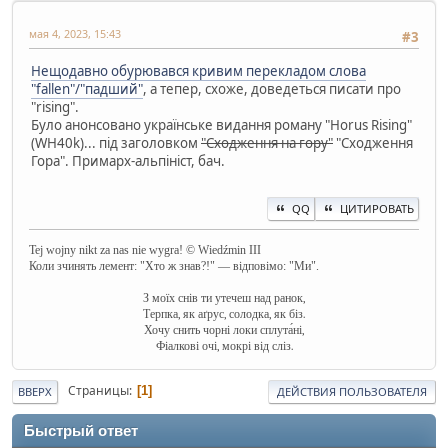
мая 4, 2023, 15:43
#3
Нещодавно обурювався кривим перекладом слова
"fallen"/"падший"
, а тепер, схоже, доведеться писати про
"rising".
Було анонсовано українське видання роману "Horus Rising"
(WH40k)... під заголовком
"Сходження на гору"
"Сходження
Гора". Примарх-альпініст, бач.
QQ
ЦИТИРОВАТЬ
Tej wojny nikt za nas nie wygra! © Wiedźmin III
Коли зчинять лемент: "Хто ж знав?!" — відповімо: "Ми".
З моїх снів ти утечеш над ранок,
Терпка, як аґрус, солодка, як біз.
Хочу снить чорні локи сплута́ні,
Фіалкові очі, мокрі від сліз.
Страницы
1
ВВЕРХ
ДЕЙСТВИЯ ПОЛЬЗОВАТЕЛЯ
Быстрый ответ