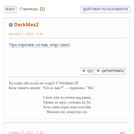
Страницы
1
ВНИЗ
ДЕЙСТВИЯ ПОЛЬЗОВАТЕЛЯ
DarkMax2
декабря 1, 2020, 12:04
Про спротив і оглав, опір і зміст
.
QQ
ЦИТИРОВАТЬ
Tej wojny nikt za nas nie wygra! © Wiedźmin III
Коли зчинять лемент: "Хто ж знав?!" — відповімо: "Ми".
З моїх снів ти утечеш над ранок,
Терпка, як аґрус, солодка, як біз.
Хочу снить чорні локи сплута́ні,
Фіалкові очі, мокрі від сліз.
января 25, 2021, 11:45
#1