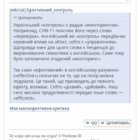
(wiki/uk) Ефективний_контроль
Цитировать
Український «контроль» є радше «моніторингом».
Наприклад, СУМ-11 пояснює його через слово
«перевірка». Англійський же «контроль» передбачає
керівний вплив на об'єкт, себто є «управлінням».
Щоправда нині для цього слова є тенденція до
вирівнювання семантики з англійською. Саме тому
було запозичено згаданий «моніторинг».
Так само «ефективний» в англійському розумінні
(«effective») позначає не те, що на позір можна
подумати. Це такий, що призводить до певного
ефекту, впливає. Себто «дієвий», «дійовий». Наш
сенс високої продуктивності передає інше слово —
«efficient».
Моя малоефективна критика
QQ
ЦИТИРОВАТЬ
Tej wojny nikt za nas nie wygra! © Wiedźmin III