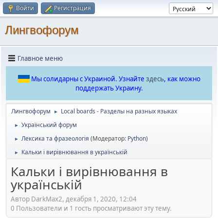
Войти
Регистрация
Лингвофорум
Главное меню
Мы солидарны с Украиной. Узнайте
здесь
, как можно
поддержать Украину.
Лингвофорум
Local boards - Разделы на разных языках
►
Український форум
►
Лексика та фразеологія
(Модератор:
Python
)
►
Кальки і вирівнювання в українській
►
Кальки і вирівнювання в
українській
Автор DarkMax2, декабря 1, 2020, 12:04
0 Пользователи и 1 гость просматривают эту тему.