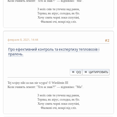
Коли зчинять лемент: "Хто ж знав?!" — відповімо: "Ми".
З моїх снів ти утечеш над ранок,
Терпка, як аґрус, солодка, як біз.
Хочу снить чорні локи сплута́ні,
Фіалкові очі, мокрі від сліз.
февраля 8, 2021, 14:44
#2
Про ефективний контроль та експертизу тепловозів і
пралень.
QQ
ЦИТИРОВАТЬ
Tej wojny nikt za nas nie wygra! © Wiedźmin III
Коли зчинять лемент: "Хто ж знав?!" — відповімо: "Ми".
З моїх снів ти утечеш над ранок,
Терпка, як аґрус, солодка, як біз.
Хочу снить чорні локи сплута́ні,
Фіалкові очі, мокрі від сліз.