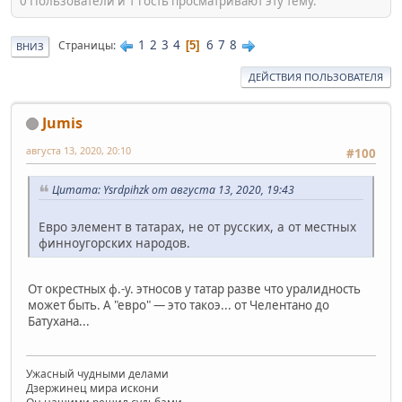
0 Пользователи и 1 гость просматривают эту тему.
1
2
3
4
6
7
8
Страницы
5
ВНИЗ
ДЕЙСТВИЯ ПОЛЬЗОВАТЕЛЯ
Jumis
августа 13, 2020, 20:10
#100
Цитата: Ysrdpihzk от августа 13, 2020, 19:43
Евро элемент в татарах, не от русских, а от местных
финноугорских народов.
От окрестных ф.-у. этносов у татар разве что уралидность
может быть. А "евро" — это такоэ... от Челентано до
Батухана...
Ужасный чудными делами
Дзержинец мира искони