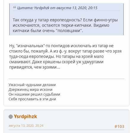
Цитата: Ysrdpihzk от августа 13, 2020, 20:15
Так откуда у татар европеодность? Если финно-угры
исключаются, остаются тюрки-кипчаки. Видимо
кипчаки были очень "половцами".
Ну, "изначальных"-то понтидов исключать из татар не
стоило бы, пожалуй. А из ф.-у. вокруг татар разве что эрзя
туда-сюда европеоиды. Но татары на эрзей мало
смахивают. Даже кряшены скорей уж удмуртами
привидятся, чем эрзями...
Ужасный чудными делами
Дзержинец мира искони
Он нашими решил судьбами
Себя прославить в эти дни
Ysrdpihzk
августа 13, 2020, 20:24
#103