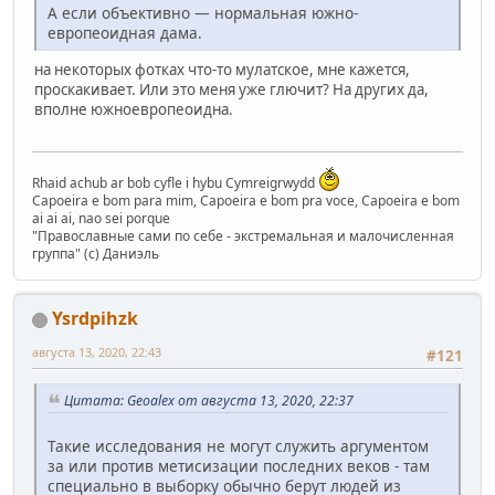
А если объективно — нормальная южно-
европеоидная дама.
на некоторых фотках что-то мулатское, мне кажется,
проскакивает. Или это меня уже глючит? На других да,
вполне южноевропеоидна.
Rhaid achub ar bob cyfle i hybu Cymreigrwydd
Capoeira e bom para mim, Capoeira e bom pra voce, Capoeira e bom
ai ai ai, nao sei porque
"Православные сами по себе - экстремальная и малочисленная
группа" (с) Даниэль
Ysrdpihzk
августа 13, 2020, 22:43
#121
Цитата: Geoalex от августа 13, 2020, 22:37
Такие исследования не могут служить аргументом
за или против метисизации последних веков - там
специально в выборку обычно берут людей из