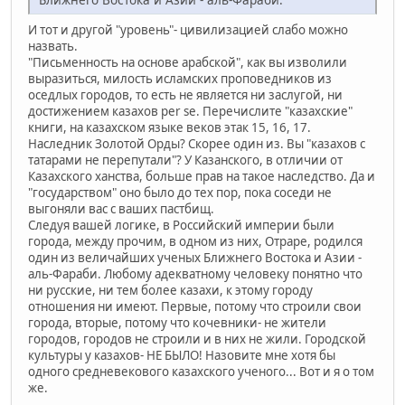
И тот и другой "уровень"- цивилизацией слабо можно
назвать.
"Письменность на основе арабской", как вы изволили
выразиться, милость исламских проповедников из
оседлых городов, то есть не является ни заслугой, ни
достижением казахов per se. Перечислите "казахские"
книги, на казахском языке веков этак 15, 16, 17.
Наследник Золотой Орды? Скорее один из. Вы "казахов с
татарами не перепутали"? У Казанского, в отличии от
Казахского ханства, больше прав на такое наследство. Да и
"государством" оно было до тех пор, пока соседи не
выгоняли вас с ваших пастбищ.
Следуя вашей логике, в Российский империи были
города, между прочим, в одном из них, Отраре, родился
один из величайших ученых Ближнего Востока и Азии -
аль-Фараби. Любому адекватному человеку понятно что
ни русские, ни тем более казахи, к этому городу
отношения ни имеют. Первые, потому что строили свои
города, вторые, потому что кочевники- не жители
городов, городов не строили и в них не жили. Городской
культуры у казахов- НЕ БЫЛО! Назовите мне хотя бы
одного средневекового казахского ученого... Вот и я о том
же.