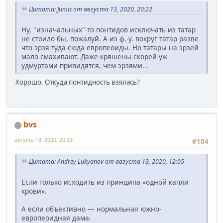
Цитата: Jumis от августа 13, 2020, 20:22
Ну, "изначальных"-то понтидов исключать из татар
не стоило бы, пожалуй. А из ф.-у. вокруг татар разве
что эрзя туда-сюда европеоиды. Но татары на эрзей
мало смахивают. Даже кряшены скорей уж
удмуртами привидятся, чем эрзями...
Хорошо. Откуда понтидность взялась?
bvs
августа 13, 2020, 20:33
#104
Цитата: Andrey Lukyanov от августа 13, 2020, 12:05
Если только исходить из принципа «одной капли
крови».
А если объективно — нормальная южно-
европеоидная дама.