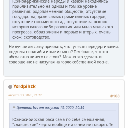
Южноафриканские народы и казахи находились
приблизительно на одном и том же уровне
развития: родоплеменная общность, отсутствие
государства, даже самых примитивных городов,
отсутствие письменности, , отсутствие за всю их
историю какого-либо развития или мало-мальского
прогресса, образ жизни и первых и вторых, очень
схож, скотоводство.
Не лучше ли сразу признать, что тут есть передёргивания,
подмена понятий и иные изъяны? Тем более, что это
абсолютно ничего не стоит? Можно это сделать и
совершенно не наступая на горло собственной песне.
Ysrdpihzk
августа 13, 2020, 21:22
#108
Цитата: bvs от августа 13, 2020, 20:39
Южносибирская раса сама по себе смешанная,
"славянские" черты вообще ни о чем не говорят. Те