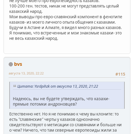
не лучше моего про европеоидность казахов.
100-200 ген. тестов, никак не могут представлять целый
казахский народ.
Мои выводы про евро-славянский компонент в фенотипе
казахов- из моего личного опыта общения с казахами.
Будучи в Астане и Алмате, я видел много разных казахов.
Я понимаю, что встреченные и мои знакомые казахи- это
не весь казахский народ.
bvs
августа 13, 2020, 22:22
#115
Цитата: Ysrdpihzk от августа 13, 2020, 21:22
Надеюсь, вы не будете утверждать, что казахи-
прямые потомки андроновцев?
Естественно нет. Но я не понимаю к чему вы клоните: то
есть "славянские" черты у казахов однозначно
свидетельствуют о метисации со славянами и больше ни
о чем? Ничего, что там северные европеоиды жили за