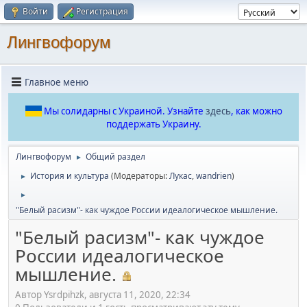
Войти
Регистрация
Лингвофорум
Главное меню
Мы солидарны с Украиной. Узнайте
здесь
, как можно
поддержать Украину.
Лингвофорум
Общий раздел
►
История и культура
(Модераторы:
Лукас
,
wandrien
)
►
►
"Белый расизм"- как чуждое России идеалогическое мышление.
"Белый расизм"- как чуждое
России идеалогическое
мышление.
Автор Ysrdpihzk, августа 11, 2020, 22:34