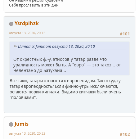
Он нашими решил судьбами
Себя прославить в эти дни
Ysrdpihzk
августа 13, 2020, 20:15
#101
Цитата: Jumis от августа 13, 2020, 20:10
От окрестных ф.-у. этносов у татар разве что
уралидность может быть. А "евро" — это такоэ... от
Челентано до Батухана...
Все-таки, татары относятся к европеоидам. Так откуда у
татар европеодность? Если финно-угры исключаются,
остаются тюрки-кипчаки. Видимо кипчаки были очень
"половцами".
Jumis
августа 13, 2020, 20:22
#102