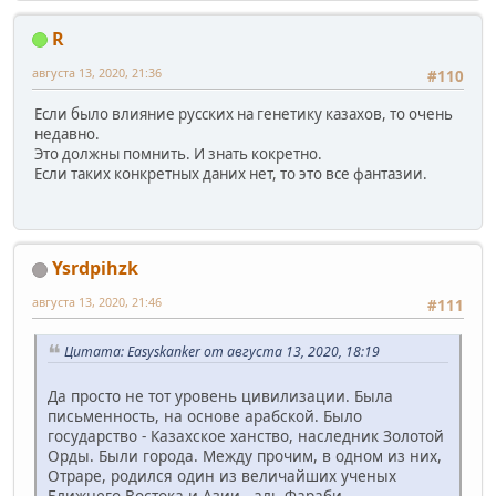
R
августа 13, 2020, 21:36
#110
Если было влияние русских на генетику казахов, то очень
недавно.
Это должны помнить. И знать кокретно.
Если таких конкретных даних нет, то это все фантазии.
Ysrdpihzk
августа 13, 2020, 21:46
#111
Цитата: Easyskanker от августа 13, 2020, 18:19
Да просто не тот уровень цивилизации. Была
письменность, на основе арабской. Было
государство - Казахское ханство, наследник Золотой
Орды. Были города. Между прочим, в одном из них,
Отраре, родился один из величайших ученых
Ближнего Востока и Азии - аль-Фараби.