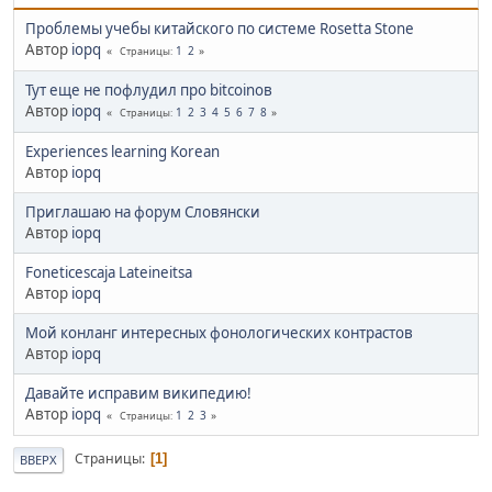
Проблемы учебы китайского по системе Rosetta Stone
Автор
iopq
1
2
Страницы
Тут еще не пофлудил про bitcoinов
Автор
iopq
1
2
3
4
5
6
7
8
Страницы
Experiences learning Korean
Автор
iopq
Приглашаю на форум Словянски
Автор
iopq
Foneticescaja Lateineitsa
Автор
iopq
Мой конланг интересных фонологических контрастов
Автор
iopq
Давайте исправим википедию!
Автор
iopq
1
2
3
Страницы
Страницы
1
ВВЕРХ