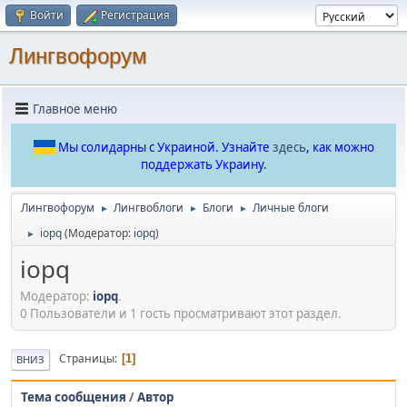
Войти
Регистрация
Лингвофорум
Главное меню
Мы солидарны с Украиной. Узнайте
здесь
, как можно
поддержать Украину.
Лингвофорум
Лингвоблоги
Блоги
Личные блоги
►
►
►
iopq
(Модератор:
iopq
)
►
iopq
Модератор:
iopq
.
0 Пользователи и 1 гость просматривают этот раздел.
Страницы
1
ВНИЗ
Тема сообщения
/
Автор