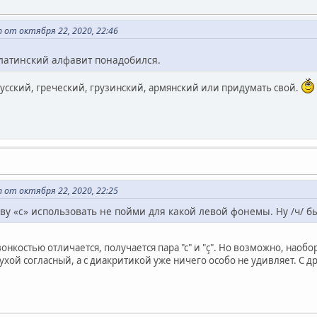
h от октября 22, 2020, 22:46
латинский алфавит понадобился.
усский, греческий, грузинский, армянский или придумать свой.
h от октября 22, 2020, 22:25
ву «c» использовать не пойми для какой левой фонемы. Ну /ч/ б
звонкостью отличается, получается пара "с" и "ç". Но возможно, наоб
ой согласный, а с диакритикой уже ничего особо не удивляет. С др