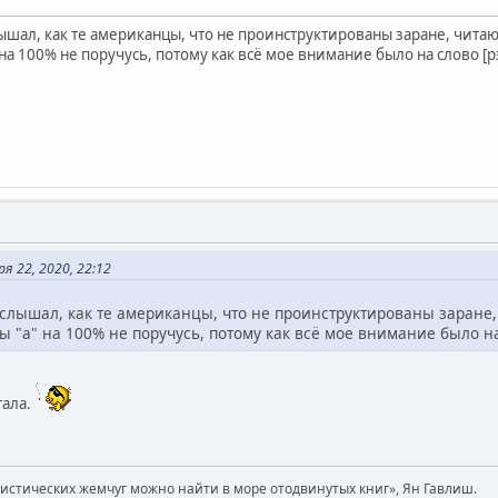
ал, как те американцы, что не проинструктированы заране, читают "
а 100% не поручусь, потому как всё мое внимание было на слово [рэ
 22, 2020, 22:12
лышал, как те американцы, что не проинструктированы заране, чи
 "а" на 100% не поручусь, потому как всё мое внимание было на 
тала.
вистических жемчуг можно найти в море отодвинутых книг», Ян Гавлиш.