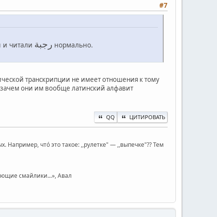
#7
رجبة
 и читали
нормально.
ической транскрипции не имеет отношения к тому
, зачем они им вообще латинский алфавит
QQ
ЦИТИРОВАТЬ
Например, чтó это такое: ,,рулетке" — ,,выпечке"?? Тем
юющие смайлики...», Авал