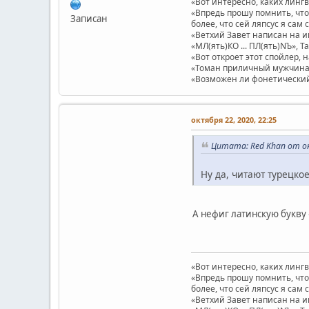
«Вот интересно, каких линг
«Впредь прошу помнить, что 
Записан
более, что сей ляпсус я сам 
«Ветхий Завет написан на и
«МЛ(ять)КО ... ПЛ(ять)NЪ», Т
«Вот откроет этот спойлер, 
«Томан приличный мужчина.
«Возможен ли фонетический п
октября 22, 2020, 22:25
Цитата: Red Khan от ок
Ну да, читают турецко
А нефиг латинскую букву 
«Вот интересно, каких линг
«Впредь прошу помнить, что 
более, что сей ляпсус я сам 
«Ветхий Завет написан на и