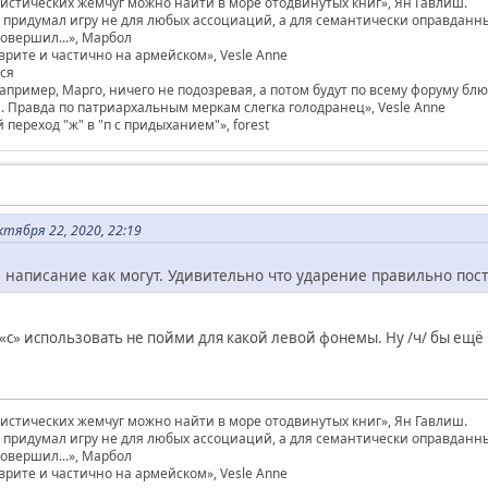
вистических жемчуг можно найти в море отодвинутых книг», Ян Гавлиш.
придумал игру не для любых ассоциаций, а для семантически оправданных. 
совершил...», Марбол
врите и частично на армейском», Vesle Anne
ася
например, Марго, ничего не подозревая, а потом будут по всему форуму бл
 Правда по патриархальным меркам слегка голодранец», Vesle Anne
ереход "ж" в "п с придыханием"», forest
тября 22, 2020, 22:19
е написание как могут. Удивительно что ударение правильно пос
«c» использовать не пойми для какой левой фонемы. Ну /ч/ бы ещё
вистических жемчуг можно найти в море отодвинутых книг», Ян Гавлиш.
придумал игру не для любых ассоциаций, а для семантически оправданных. 
совершил...», Марбол
врите и частично на армейском», Vesle Anne