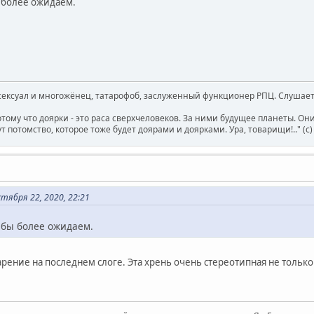
ы более ожидаем.
ксуал и многожёнец, татарофоб, заслуженный функционер РПЦ. Слушает 
отому что доярки - это раса сверхчеловеков. За ними будущее планеты. О
т потомство, которое тоже будет доярами и доярками. Ура, товарищи!.." (c
ября 22, 2020, 22:21
л бы более ожидаем.
дарение на последнем слоге. Эта хрень очень стереотипная не только