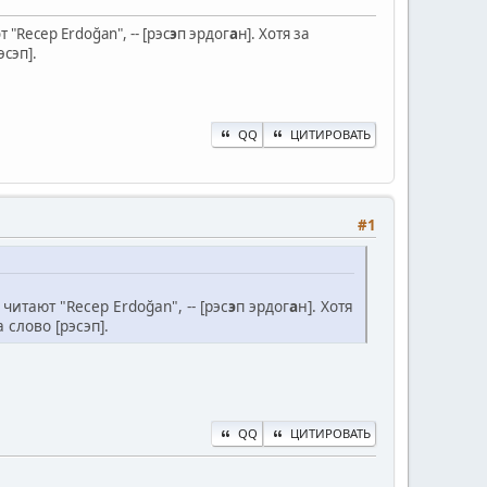
Recep Erdoğan", -- [рэс
э
п эрдог
а
н]. Хотя за
сэп].
QQ
ЦИТИРОВАТЬ
#1
тают "Recep Erdoğan", -- [рэс
э
п эрдог
а
н]. Хотя
слово [рэсэп].
QQ
ЦИТИРОВАТЬ