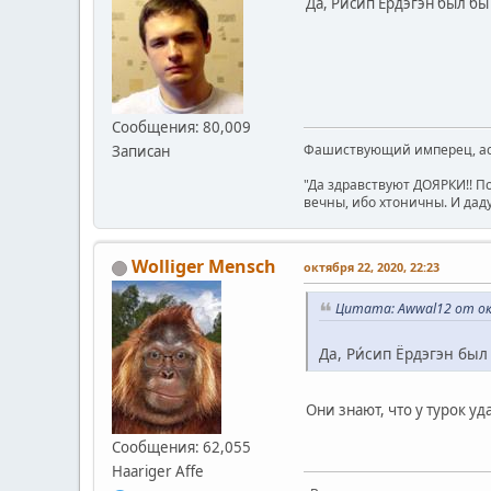
Да, Ри́сип Ёрдэгэн был б
Сообщения: 80,009
Фашиствующий имперец, асе
Записан
"Да здравствуют ДОЯРКИ!! П
вечны, ибо хтоничны. И даду
Wolliger Mensch
октября 22, 2020, 22:23
Цитата: Awwal12 от окт
Да, Ри́сип Ёрдэгэн бы
Они знают, что у турок у
Сообщения: 62,055
Haariger Affe