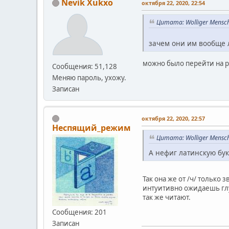
Nevik Xukxo
октября 22, 2020, 22:54
Цитата: Wolliger Mensc
зачем они им вообще 
можно было перейти на р
Сообщения: 51,128
Меняю пароль, ухожу.
Записан
октября 22, 2020, 22:57
Неспящий_режим
Цитата: Wolliger Mensc
А нефиг латинскую бук
Так она же от /ч/ только 
интуитивно ожидаешь глух
так же читают.
Сообщения: 201
Записан