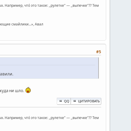
Например, чтó это такое: ,,рулетке" — ,,выпечке"?? Тем
юющие смайлики...», Авал
#5
тавили.
 куда ни шло.
QQ
ЦИТИРОВАТЬ
Например, чтó это такое: ,,рулетке" — ,,выпечке"?? Тем