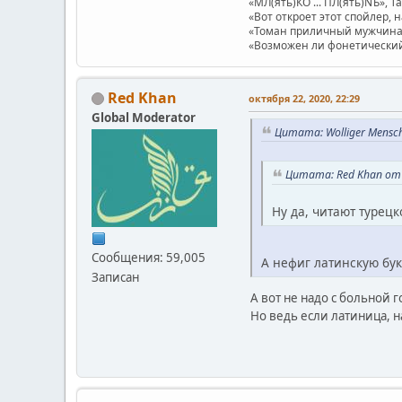
«МЛ(ять)КО ... ПЛ(ять)NЪ», Т
«Вот откроет этот спойлер, 
«Томан приличный мужчина.
«Возможен ли фонетический п
Red Khan
октября 22, 2020, 22:29
Global Moderator
Цитата: Wolliger Mensc
Цитата: Red Khan от 
Ну да, читают турец
Сообщения: 59,005
А нефиг латинскую бук
Записан
А вот не надо с больной 
Но ведь если латиница, н