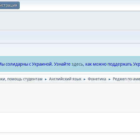
истрация
ы солидарны с Украиной. Узнайте
здесь
, как можно поддержать Укр
ыки, помощь студентам
Английский язык
Фонетика
Реджеп по-ам
►
►
►