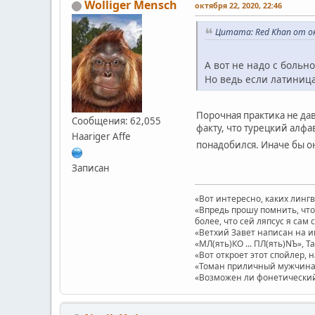
Wolliger Mensch
октября 22, 2020, 22:46
Цитата: Red Khan от ок
А вот не надо с больн
Но ведь если латиница
Порочная практика не да
Сообщения: 62,055
факту, что турецкий алф
Haariger Affe
понадобился. Иначе бы о
Записан
«Вот интересно, каких линг
«Впредь прошу помнить, что 
более, что сей ляпсус я сам 
«Ветхий Завет написан на и
«МЛ(ять)КО ... ПЛ(ять)NЪ», Т
«Вот откроет этот спойлер, 
«Томан приличный мужчина.
«Возможен ли фонетический п