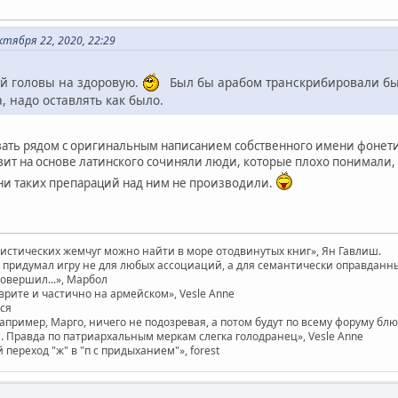
тября 22, 2020, 22:29
ой головы на здоровую.
Был бы арабом транскрибировали бы
, надо оставлять как было.
вать рядом с оригинальным написанием собственного имени фонет
авит на основе латинского сочиняли люди, которые плохо понимали
ни таких препараций над ним не производили.
вистических жемчуг можно найти в море отодвинутых книг», Ян Гавлиш.
придумал игру не для любых ассоциаций, а для семантически оправданных. 
совершил...», Марбол
врите и частично на армейском», Vesle Anne
ася
например, Марго, ничего не подозревая, а потом будут по всему форуму бл
 Правда по патриархальным меркам слегка голодранец», Vesle Anne
ереход "ж" в "п с придыханием"», forest