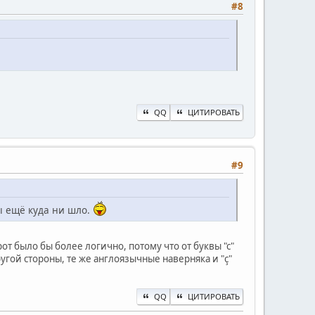
#8
QQ
ЦИТИРОВАТЬ
#9
ы ещё куда ни шло.
орот было бы более логично, потому что от буквы "с"
угой стороны, те же англоязычные наверняка и "ç"
QQ
ЦИТИРОВАТЬ