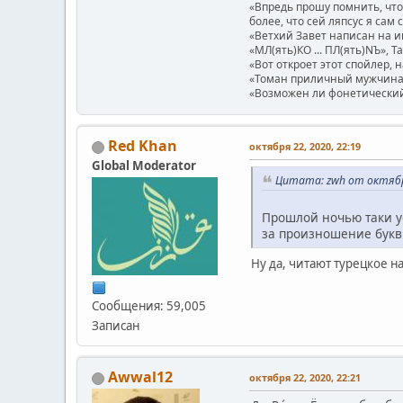
«Впредь прошу помнить, что 
более, что сей ляпсус я сам 
«Ветхий Завет написан на и
«МЛ(ять)КО ... ПЛ(ять)NЪ», Т
«Вот откроет этот спойлер, 
«Томан приличный мужчина.
«Возможен ли фонетический п
Red Khan
октября 22, 2020, 22:19
Global Moderator
Цитата: zwh от октября
Прошлой ночью таки ус
за произношение буквы
Ну да, читают турецкое н
Сообщения: 59,005
Записан
Awwal12
октября 22, 2020, 22:21