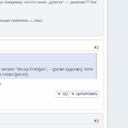
Например, чтó это такое: ,,рулетке" — ,,выпечке"?? Тем
юющие смайлики...», Авал
#2
тают "Recep Erdoğan", -- [рэс
э
п эрдог
а
н]. Хотя
слово [рэсэп].
.
QQ
ЦИТИРОВАТЬ
#3