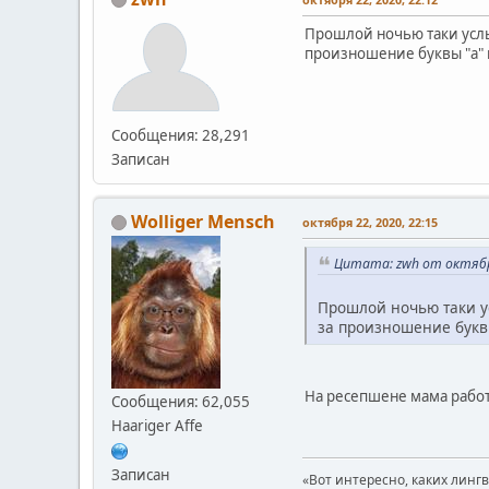
Прошлой ночью таки услыш
произношение буквы "а" н
Сообщения: 28,291
Записан
Wolliger Mensch
октября 22, 2020, 22:15
Цитата: zwh от октября
Прошлой ночью таки ус
за произношение буквы
На ресепшене мама рабо
Сообщения: 62,055
Haariger Affe
Записан
«Вот интересно, каких линг