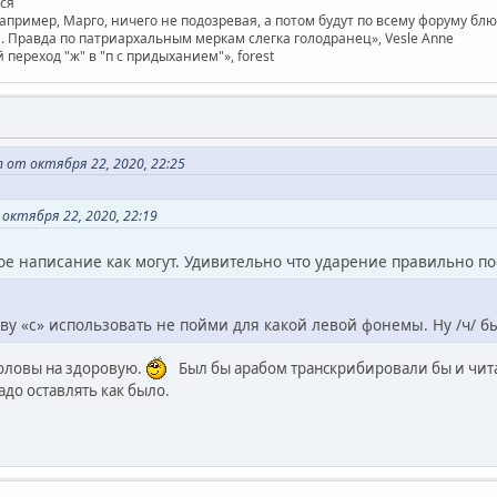
ася
например, Марго, ничего не подозревая, а потом будут по всему форуму бл
 Правда по патриархальным меркам слегка голодранец», Vesle Anne
ереход "ж" в "п с придыханием"», forest
h от октября 22, 2020, 22:25
октября 22, 2020, 22:19
кое написание как могут. Удивительно что ударение правильно по
ву «c» использовать не пойми для какой левой фонемы. Ну /ч/ б
головы на здоровую.
Был бы арабом транскрибировали бы и чи
адо оставлять как было.