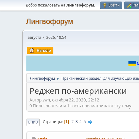
Добро пожаловать на
Лингвофорум
.
Войти
Рег
Лингвофорум
августа 7, 2026, 18:54
Начало
М
Лингвофорум
Практический раздел: для изучающих яз
►
Реджеп по-американски
Автор zwh, октября 22, 2020, 22:12
0 Пользователи и 1 гость просматривают эту тему.
2
3
4
5
Страницы
1
ВНИЗ
zwh
октября 22, 2020, 22:12