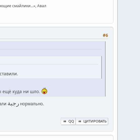
юющие смайлики...», Авал
#6
ставили.
ы ещё куда ни шло.
رجبة
тали
нормально.
QQ
ЦИТИРОВАТЬ