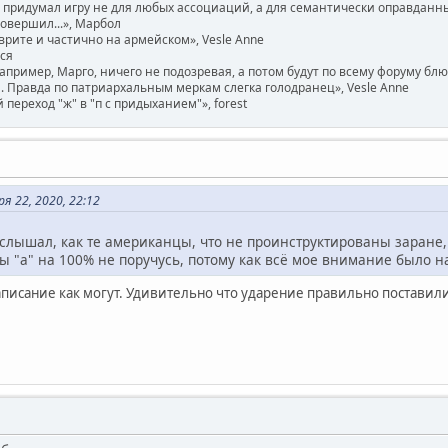
придумал игру не для любых ассоциаций, а для семантически оправданных. 
совершил...», Марбол
врите и частично на армейском», Vesle Anne
ася
например, Марго, ничего не подозревая, а потом будут по всему форуму бл
 Правда по патриархальным меркам слегка голодранец», Vesle Anne
ереход "ж" в "п с придыханием"», forest
 22, 2020, 22:12
лышал, как те американцы, что не проинструктированы заране, чи
 "а" на 100% не поручусь, потому как всё мое внимание было на 
аписание как могут. Удивительно что ударение правильно поставили