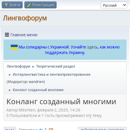
Войти
Регистрация
Лингвофорум
Главное меню
Мы солидарны с Украиной. Узнайте
здесь
, как можно
поддержать Украину.
Лингвофорум
Теоретический раздел
►
Интерлингвистика и лингвопроектирование
►
(Модератор:
wandrien
)
Конланг созданный многими
►
Конланг созданный многими
Автор Mitorken, февраля 2, 2020, 14:26
0 Пользователи и 1 гость просматривают эту тему.
1
Страницы
2