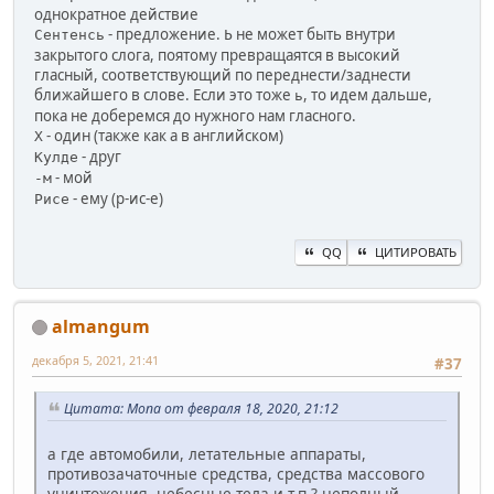
однократное действие
- предложение.
не может быть внутри
Сентенсь
Ь
закрытого слога, поятому превращаятся в высокий
гласный, соответствующий по переднести/заднести
ближайшего в слове. Если это тоже
, то идем дальше,
ь
пока не доберемся до нужного нам гласного.
- один (также как a в английском)
Х
- друг
Кулде
- мой
-м
- ему (р-ис-е)
Рисе
QQ
ЦИТИРОВАТЬ
almangum
декабря 5, 2021, 21:41
#37
Цитата: Mona от февраля 18, 2020, 21:12
а где автомобили, летательные аппараты,
противозачаточные средства, средства массового
уничтожения, небесные тела и т.п.? неполный