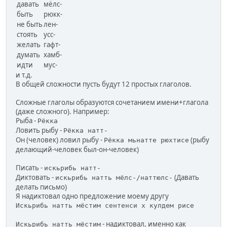
давать
мёлс-
быть
рюкк-
не быть
лен-
стоять
усс-
желать
гафт-
думать
хамб-
идти
мус-
и т.д.
В общей сложности пусть будут 12 простых глаголов.
Сложные глаголы образуются сочетанием имени+глагола
(даже сложного). Например:
Рыба -
Рёкка
Ловить рыбу -
Рёкка натт-
Он (человек) ловил рыбу -
(рыбу
Рёкка мьнатте рюхтисе
делающий-человек был-он-человек)
Писать -
искьрибь натт-
Диктовать -
(Давать
искьрибь натть мёлс-/наттюлс-
делать письмо)
Я надиктовал одно предложение моему другу
Искьрибь натть мёстим сентенси х кулдем рисе
- надиктовал, именно как
Искьрибь натть мёстим