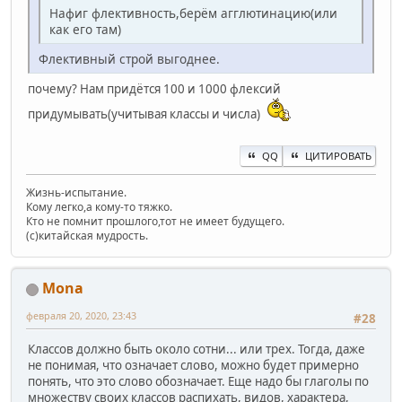
Нафиг флективность,берём агглютинацию(или
как его там)
Флективный строй выгоднее.
почему? Нам придётся 100 и 1000 флексий
придумывать(учитывая классы и числа)
QQ
ЦИТИРОВАТЬ
Жизнь-испытание.
Кому легко,а кому-то тяжко.
Кто не помнит прошлого,тот не имеет будущего.
(c)китайская мудрость.
Mona
февраля 20, 2020, 23:43
#28
Классов должно быть около сотни... или трех. Тогда, даже
не понимая, что означает слово, можно будет примерно
понять, что это слово обозначает. Еще надо бы глаголы по
множеству своих классов распихать, видов, характера,