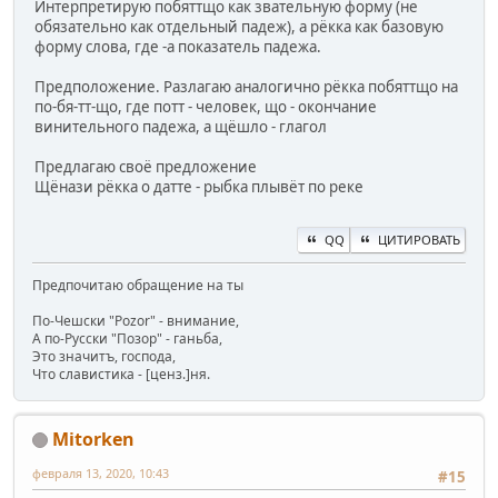
Интерпретирую побяттщо как звательную форму (не
обязательно как отдельный падеж), а рёкка как базовую
форму слова, где -а показатель падежа.
Предположение. Разлагаю аналогично рёкка побяттщо на
по-бя-тт-що, где потт - человек, що - окончание
винительного падежа, а щёшло - глагол
Предлагаю своё предложение
Щёнази рёкка о датте - рыбка плывёт по реке
QQ
ЦИТИРОВАТЬ
Предпочитаю обращение на ты
По-Чешски "Pozor" - внимание,
А по-Русски "Позор" - ганьба,
Это значитъ, господа,
Что славистика - [ценз.]ня.
Mitorken
февраля 13, 2020, 10:43
#15