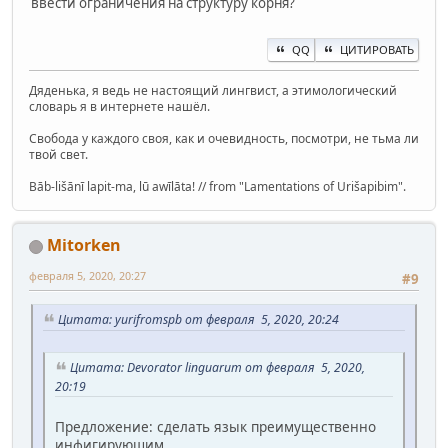
ввести ограничения на структуру корня?
QQ
ЦИТИРОВАТЬ
Дяденька, я ведь не настоящий лингвист, а этимологический
словарь я в интернете нашёл.
Свобода у каждого своя, как и очевидность, посмотри, не тьма ли
твой свет.
Bāb-lišānī lapit-ma, lū awīlāta! // from "Lamentations of Urišapibim".
Mitorken
февраля 5, 2020, 20:27
#9
Цитата: yurifromspb от февраля 5, 2020, 20:24
Цитата: Devorator linguarum от февраля 5, 2020,
20:19
Предложение: сделать язык преимущественно
инфигирующим.