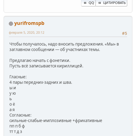
QQ
ЦИТИРОВАТЬ
yurifromspb
февраля 5, 2020, 20:12
#5
Чтобы получалось, надо вносить предложения. «Мы» в
заглавном сообщении — об участниках темы.
Предлагаю начать с фонетики.
Пусть всё записывается кириллицей.
Гласные:
4 пары передних-задних и шва.
ы и
у ю
ь
о ё
а я
Согласные:
сильные-слабые-имплозивные +фрикативные
пп п б ф
тт т д з