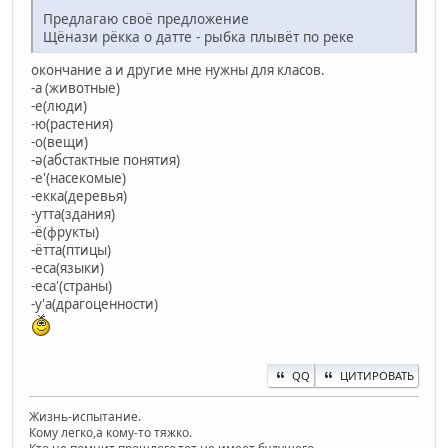
Предлагаю своё предложение
Щёнази рёкка о датте - рыбка плывёт по реке
окончание а и другие мне нужны для класов.
-а (животные)
-е(люди)
-ю(растения)
-о(вещи)
-ә(абстактные понятия)
-е'(насекомые)
-екка(деревья)
-утта(здания)
-ё(фрукты)
-ётта(птицы)
-еса(языки)
-еса'(страны)
-у'а(драгоценности)
QQ
ЦИТИРОВАТЬ
Жизнь-испытание.
Кому легко,а кому-то тяжко.