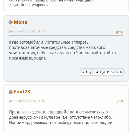
Кто не помнит прошлого,тот не имеет будущего.
(c)китайская мудрость.
Mona
февраля 18, 2020, 21:12
#16
а где автомобили, летательные аппараты,
противозачаточные средства, средства массового
уничтожения, небесные тела и т.п.? неполный какой-то
пока язык выходит...
QQ
ЦИТИРОВАТЬ
Fox123
февраля 18, 2020, 21:33
#17
Предлагаю сделать еще двойственное число (как в
древнерусском) и нулевое, т.е. отсутствие чего-либо.
Например, рёмякка - нет рыбы, помяттщо - нет людей.