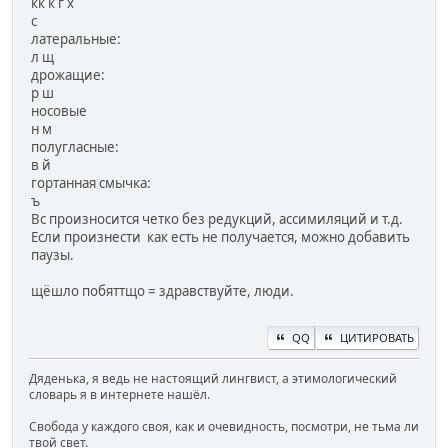
кк к г х
с
латеральные:
л щ
дрожащие:
р ш
носовые
н м
полугласные:
в й
гортанная смычка:
ъ
Вс произносится четко без редукций, ассимиляций и т.д.
Если произнести как есть не получается, можно добавить
паузы.
щёшло побяттщо = здравствуйте, люди.
QQ
ЦИТИРОВАТЬ
Дяденька, я ведь не настоящий лингвист, а этимологический
словарь я в интернете нашёл.
Свобода у каждого своя, как и очевидность, посмотри, не тьма ли
твой свет.