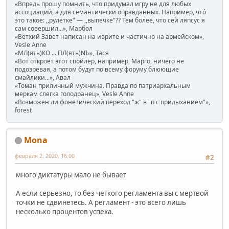
«Впредь прошу помнить, что придумал игру не для любых
ассоциаций, а для семантически оправданных. Например, чтó
это такое: ,,рулетке" — ,,выпечке"?? Тем более, что сей ляпсус я
сам совершил...», Марбол
«Ветхий Завет написан на иврите и частично на армейском»,
Vesle Anne
«МЛ(ять)КО ... ПЛ(ять)NЪ», Тася
«Вот откроет этот спойлер, например, Марго, ничего не
подозревая, а потом будут по всему форуму блюющие
смайлики...», Авал
«Томан приличный мужчина. Правда по патриархальным
меркам слегка голодранец», Vesle Anne
«Возможен ли фонетический переход "ж" в "п с придыханием"»,
forest
Mona
февраля 2, 2020, 16:00
#2
много диктатуры мало не бывает
А если серьезно, то без четкого регламента вы с мертвой
точки не сдвинетесь. А регламент - это всего лишь
несколько процентов успеха.