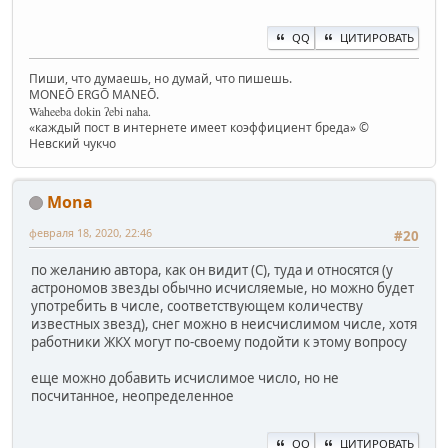
QQ
ЦИТИРОВАТЬ
Пиши, что думаешь, но думай, что пишешь.
MONEŌ ERGŌ MANEŌ.
Waheeba dokin ʔebi naha.
«каждый пост в интернете имеет коэффициент бреда» ©
Невский чукчо
Mona
февраля 18, 2020, 22:46
#20
по желанию автора, как он видит (С), туда и относятся (у
астрономов звезды обычно исчисляемые, но можно будет
употребить в числе, соответствующем количеству
известных звезд), снег можно в неисчислимом числе, хотя
работники ЖКХ могут по-своему подойти к этому вопросу
еще можно добавить исчислимое число, но не
посчитанное, неопределенное
QQ
ЦИТИРОВАТЬ