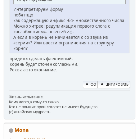
Интерпретируем форму
побяттщо
как содержащую инфикс -бя- множественного числа.
Можно хитрее: редупликация первого слога с
«ослаблением»: пп->п->б->ф.
А если в корень не начинается с со звука из
«серии»? Или ввести ограничения на структуру
корня?
придётся сделать флективный.
Корень будет оточен согласными.
Рёкк-а а это окончание.
QQ
ЦИТИРОВАТЬ
Жизнь-испытание.
Кому легко,а кому-то тяжко.
Кто не помнит прошлого,тот не имеет будущего.
(c)китайская мудрость.
Mona