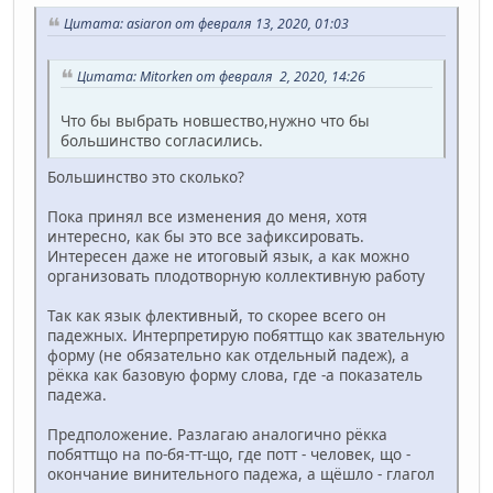
Цитата: asiaron от февраля 13, 2020, 01:03
Цитата: Mitorken от февраля 2, 2020, 14:26
Что бы выбрать новшество,нужно что бы
большинство согласились.
Большинство это сколько?
Пока принял все изменения до меня, хотя
интересно, как бы это все зафиксировать.
Интересен даже не итоговый язык, а как можно
организовать плодотворную коллективную работу
Так как язык флективный, то скорее всего он
падежных. Интерпретирую побяттщо как звательную
форму (не обязательно как отдельный падеж), а
рёкка как базовую форму слова, где -а показатель
падежа.
Предположение. Разлагаю аналогично рёкка
побяттщо на по-бя-тт-що, где потт - человек, що -
окончание винительного падежа, а щёшло - глагол