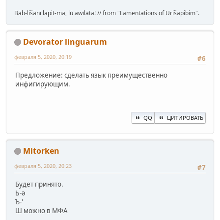
Bāb-lišānī lapit-ma, lū awīlāta! // from "Lamentations of Urišapibim".
Devorator linguarum
февраля 5, 2020, 20:19
#6
Предложение: сделать язык преимущественно
инфигирующим.
QQ
ЦИТИРОВАТЬ
Mitorken
февраля 5, 2020, 20:23
#7
Будет принято.
Ь-ә
Ъ-'
Ш можно в МФА