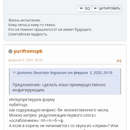
QQ
ЦИТИРОВАТЬ
Жизнь-испытание.
Кому легко,а кому-то тяжко.
Кто не помнит прошлого,тот не имеет будущего.
(c)китайская мудрость.
yurifromspb
февраля 5, 2020, 20:24
#8
Цитата: Devorator linguarum от февраля 5, 2020, 20:19
Предложение: сделать язык преимущественно
инфигирующим.
Интерпретируем форму
побяттщо
как содержащую инфикс -бя- множественного числа.
Можно хитрее: редупликация первого слога с
«ослаблением»: пп->п->б->ф.
А если в корень не начинается с со звука из «серии»? Или