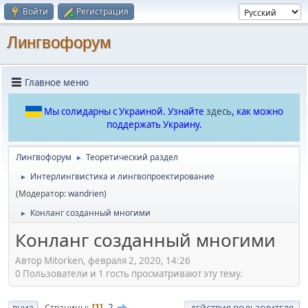
Войти
Регистрация
Лингвофорум
Главное меню
Мы солидарны с Украиной. Узнайте
здесь
, как можно
поддержать Украину.
Лингвофорум
Теоретический раздел
►
Интерлингвистика и лингвопроектирование
►
(Модератор:
wandrien
)
Конланг созданный многими
►
Конланг созданный многими
Автор Mitorken, февраля 2, 2020, 14:26
0 Пользователи и 1 гость просматривают эту тему.
2
Страницы
1