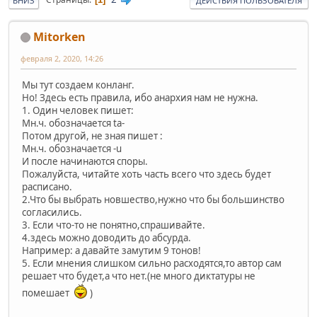
ВНИЗ
ДЕЙСТВИЯ ПОЛЬЗОВАТЕЛЯ
Mitorken
февраля 2, 2020, 14:26
Мы тут создаем конланг.
Но! Здесь есть правила, ибо анархия нам не нужна.
1. Один человек пишет:
Мн.ч. обозначается ta-
Потом другой, не зная пишет :
Мн.ч. обозначается -u
И после начинаются споры.
Пожалуйста, читайте хоть часть всего что здесь будет
расписано.
2.Что бы выбрать новшество,нужно что бы большинство
согласились.
3. Если что-то не понятно,спрашивайте.
4.здесь можно доводить до абсурда.
Например: а давайте замутим 9 тонов!
5. Если мнения слишком сильно расходятся,то автор сам
решает что будет,а что нет.(не много диктатуры не
помешает
)