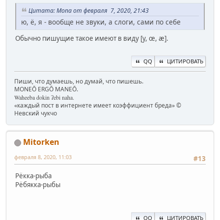
Цитата: Mona от февраля 7, 2020, 21:43
ю, ё, я - вообще не звуки, а слоги, сами по себе
Обычно пишущие такое имеют в виду [y, œ, æ].
QQ
ЦИТИРОВАТЬ
Пиши, что думаешь, но думай, что пишешь.
MONEŌ ERGŌ MANEŌ.
Waheeba dokin ʔebi naha.
«каждый пост в интернете имеет коэффициент бреда» ©
Невский чукчо
Mitorken
февраля 8, 2020, 11:03
#13
Рёкка-рыба
Рёбякка-рыбы
QQ
ЦИТИРОВАТЬ