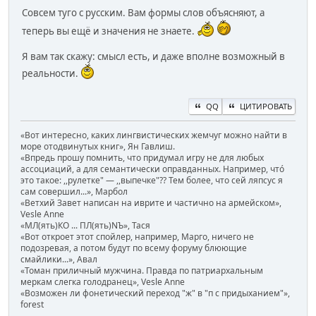
Совсем туго с русским. Вам формы слов объясняют, а
теперь вы ещё и значения не знаете.
Я вам так скажу: смысл есть, и даже вполне возможный в
реальности.
QQ
ЦИТИРОВАТЬ
«Вот интересно, каких лингвистических жемчуг можно найти в
море отодвинутых книг», Ян Гавлиш.
«Впредь прошу помнить, что придумал игру не для любых
ассоциаций, а для семантически оправданных. Например, чтó
это такое: ,,рулетке" — ,,выпечке"?? Тем более, что сей ляпсус я
сам совершил...», Марбол
«Ветхий Завет написан на иврите и частично на армейском»,
Vesle Anne
«МЛ(ять)КО ... ПЛ(ять)NЪ», Тася
«Вот откроет этот спойлер, например, Марго, ничего не
подозревая, а потом будут по всему форуму блюющие
смайлики...», Авал
«Томан приличный мужчина. Правда по патриархальным
меркам слегка голодранец», Vesle Anne
«Возможен ли фонетический переход "ж" в "п с придыханием"»,
forest