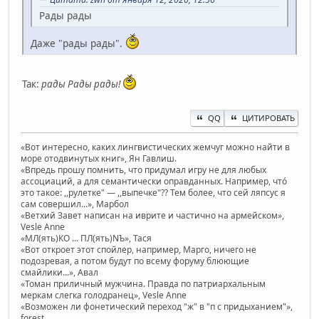
Рады рады
Даже "рады рады".
Так:
рады Рады рады!
QQ
ЦИТИРОВАТЬ
«Вот интересно, каких лингвистических жемчуг можно найти в
море отодвинутых книг», Ян Гавлиш.
«Впредь прошу помнить, что придумал игру не для любых
ассоциаций, а для семантически оправданных. Например, чтó
это такое: ,,рулетке" — ,,выпечке"?? Тем более, что сей ляпсус я
сам совершил...», Марбол
«Ветхий Завет написан на иврите и частично на армейском»,
Vesle Anne
«МЛ(ять)КО ... ПЛ(ять)NЪ», Тася
«Вот откроет этот спойлер, например, Марго, ничего не
подозревая, а потом будут по всему форуму блюющие
смайлики...», Авал
«Томан приличный мужчина. Правда по патриархальным
меркам слегка голодранец», Vesle Anne
«Возможен ли фонетический переход "ж" в "п с придыханием"»,
forest