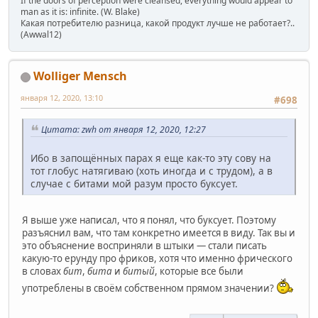
If the doors of perception were cleansed, everything would appear to
man as it is: infinite. (W. Blake)
Какая потребителю разница, какой продукт лучше не работает?..
(Awwal12)
Wolliger Mensch
января 12, 2020, 13:10
#698
Цитата: zwh от января 12, 2020, 12:27
Ибо в запощённых парах я еще как-то эту сову на
тот глобус натягиваю (хоть иногда и с трудом), а в
случае с битами мой разум просто буксует.
Я выше уже написал, что я понял, что буксует. Поэтому
разъяснил вам, что там конкретно имеется в виду. Так вы и
это объяснение восприняли в штыки — стали писать
какую-то ерунду про фриков, хотя что именно фрического
в словах
бит
,
бита
и
битый
, которые все были
употреблены в своём собственном прямом значении?