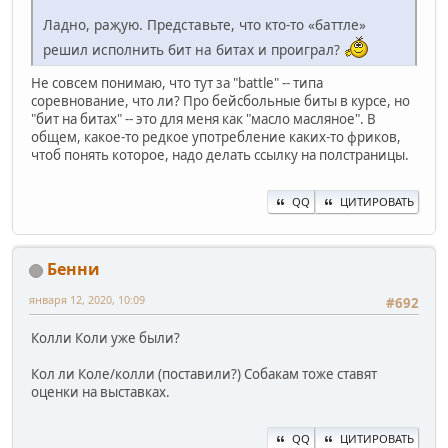
Ладно, раҗую. Представьте, что кто-то «баттле»
решил исполнить бит на битах и проиграл?
Не совсем понимаю, что тут за "battle" -- типа
соревнование, что ли? Про бейсбольные биты в курсе, но
"бит на битах" -- это для меня как "масло масляное". В
общем, какое-то редкое употребление каких-то фриков,
чтоб понять которое, надо делать ссылку на полстраницы.
QQ
ЦИТИРОВАТЬ
Бенни
января 12, 2020, 10:09
#692
Колли Коли уже были?
Кол ли Коле/колли (поставили?) Собакам тоже ставят
оценки на выставках.
QQ
ЦИТИРОВАТЬ