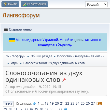
Войти
Регистрация
Лингвофорум
Главное меню
Мы солидарны с Украиной. Узнайте
здесь
, как можно
поддержать Украину.
Лингвофорум
Общий раздел
Искусство и виртуальная жизнь
►
►
Игры
Словосочетания из двух одинаковых слов
►
►
Словосочетания из двух
одинаковых слов
Автор zwh, декабря 19, 2019, 19:15
0 Пользователи и 6 гостей просматривают эту тему.
1
...
18
19
20
21
22
23
24
25
26
27
Страницы
28
ВНИЗ
29
30
31
32
33
34
35
36
37
38
...
77