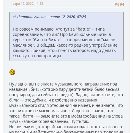
января 12, 2020, 11:53
#694
Цитата: zwh от января 12, 2020, 07:25
Не совсем понимаю, что тут за "battle" -- типа
соревнование, что ли? Про бейсбольные биты в
курсе, но "бит на битах" -- это для меня как "масло
масляное". В общем, какое-то редкое употребление
каких-то фриков, чтоб понять которое, надо делать
ссылку на полстраницы.
Ну ладно, вы не знаете музыкального направление под
название «бит» (хотя оно пару десятилетий было весьма
популярно, да и сейчас не редко). Ладно, вы не знаете, что
бита
— это дубина, и к собственно названию
музыкального стиля отношения не имеет, и не знаете, что
это никакое не масло масляное. Ладно, не знаете, что
такое «баттл» — замените его в моём сообщении на слова
«музыкальное соревнование». Пусть так.
Но почему вы, который запостили сюда вагон высосанных
из пальца и действительно бессмысленных пар (половина