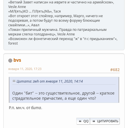
«Ветхий Завет написан на иврите и частично на армейском»,
Vesle Anne
«МЛ(ять)КО ... ПЛ(ять)NЪ», Тася
«Вот откроет этот спойлер, например, Марго, ничего не
подозревая, а потом будут по всему форуму блюющие
смайлики...», Авал
«Томан приличный мужчина. Правда по патриархальным
меркам слегка голодранец», Vesle Anne
«Возможен ли фонетический переход "ж" в "п с придыханием"»,
forest
bvs
января 11, 2020, 17:23
#682
Цитата: zwh от января 11, 2020, 14:14
Один "бит" -- это существительное, другой -- краткое
страдательное причастие, а еще один что?
Р.п. мн.ч. от
бита
.
QQ
ЦИТИРОВАТЬ