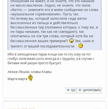
отношения не имеет, и не знаете, что это никакое
не масло масляное. Ладно, не знаете, что такое
«баттл» — замените его в моём сообщении на слова
«музыкальное соревнование». Пусть так.
Но почему вы, который запостили сюда вагон
высосанных из пальца и действительно
бессмысленных пар (половина которых, к тому же, и
не пары никакие, так как не совпадают), так
ополчились на эти три слова, который хотя бы не
бессмысленнее ваших примеров?!
Звх, «шок и
трепет» от вашей последовательности.
Ибо в запощённых парах я еще как-то эту сову на тот
глобус натягиваю (хоть иногда и с трудом), а в случае с
битами мой разум просто буксует.
лёжки Лёшки, клавы Клавы
Марта марта
QQ
ЦИТИРОВАТЬ