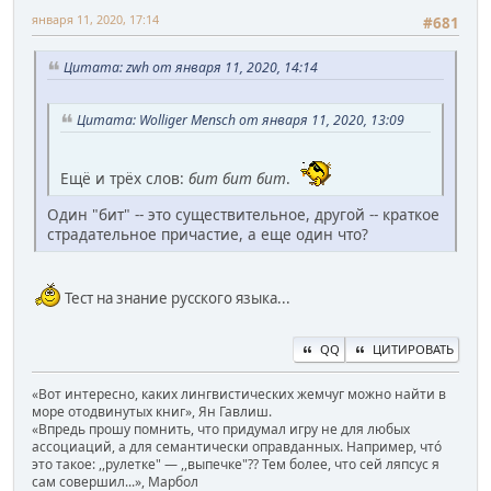
января 11, 2020, 17:14
#681
Цитата: zwh от января 11, 2020, 14:14
Цитата: Wolliger Mensch от января 11, 2020, 13:09
Ещё и трёх слов:
бит бит бит
.
Один "бит" -- это существительное, другой -- краткое
страдательное причастие, а еще один что?
Тест на знание русского языка...
QQ
ЦИТИРОВАТЬ
«Вот интересно, каких лингвистических жемчуг можно найти в
море отодвинутых книг», Ян Гавлиш.
«Впредь прошу помнить, что придумал игру не для любых
ассоциаций, а для семантически оправданных. Например, чтó
это такое: ,,рулетке" — ,,выпечке"?? Тем более, что сей ляпсус я
сам совершил...», Марбол