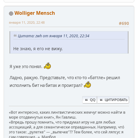
Wolliger Mensch
января 11, 2020, 22:48
#690
Цитата: zwh от января 11, 2020, 22:34
Не знаю, я его не вижу.
Я уже это понял.
Ладно, раҗую. Представьте, что кто-то «баттле» решил
исполнить бит на битах и проиграл?
QQ
ЦИТИРОВАТЬ
«Вот интересно, каких лингвистических жемчуг можно найти в
море отодвинутых книг», Ян Гавлиш.
«Впредь прошу помнить, что придумал игру не для любых
ассоциаций, а для семантически оправданных. Например, чтó
это такое: ,,рулетке" — ,,выпечке"?? Тем более, что сей ляпсус я
сам совершил...», Марбол