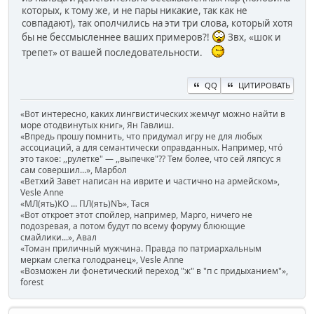
которых, к тому же, и не пары никакие, так как не
совпадают), так ополчились на эти три слова, который хотя
бы не бессмысленнее ваших примеров?!
Звх, «шок и
трепет» от вашей последовательности.
QQ
ЦИТИРОВАТЬ
«Вот интересно, каких лингвистических жемчуг можно найти в
море отодвинутых книг», Ян Гавлиш.
«Впредь прошу помнить, что придумал игру не для любых
ассоциаций, а для семантически оправданных. Например, чтó
это такое: ,,рулетке" — ,,выпечке"?? Тем более, что сей ляпсус я
сам совершил...», Марбол
«Ветхий Завет написан на иврите и частично на армейском»,
Vesle Anne
«МЛ(ять)КО ... ПЛ(ять)NЪ», Тася
«Вот откроет этот спойлер, например, Марго, ничего не
подозревая, а потом будут по всему форуму блюющие
смайлики...», Авал
«Томан приличный мужчина. Правда по патриархальным
меркам слегка голодранец», Vesle Anne
«Возможен ли фонетический переход "ж" в "п с придыханием"»,
forest