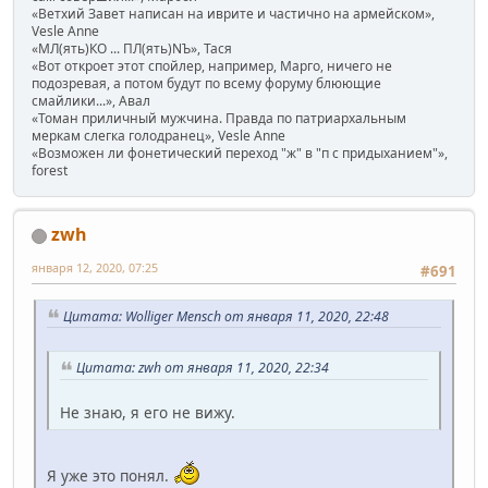
«Ветхий Завет написан на иврите и частично на армейском»,
Vesle Anne
«МЛ(ять)КО ... ПЛ(ять)NЪ», Тася
«Вот откроет этот спойлер, например, Марго, ничего не
подозревая, а потом будут по всему форуму блюющие
смайлики...», Авал
«Томан приличный мужчина. Правда по патриархальным
меркам слегка голодранец», Vesle Anne
«Возможен ли фонетический переход "ж" в "п с придыханием"»,
forest
zwh
января 12, 2020, 07:25
#691
Цитата: Wolliger Mensch от января 11, 2020, 22:48
Цитата: zwh от января 11, 2020, 22:34
Не знаю, я его не вижу.
Я уже это понял.