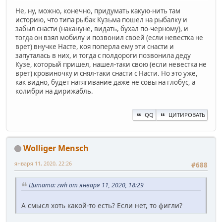
Не, ну, можно, конечно, придумать какую-нить там
историю, что типа рыбак Кузьма пошел на рыбалку и
забыл снасти (накануне, видать, бухал по-черному), и
тогда он взял мобилу и позвонил своей (если невестка не
врет) внучке Насте, коя поперла ему эти снасти и
запуталась в них, и тогда с полдороги позвонила деду
Кузе, который пришел, нашел-таки свою (если невестка не
врет) кровиночку и снял-таки снасти с Насти. Но это уже,
как видно, будет натягивание даже не совы на глобус, а
колибри на дирижабль.
QQ
ЦИТИРОВАТЬ
Wolliger Mensch
января 11, 2020, 22:26
#688
Цитата: zwh от января 11, 2020, 18:29
А смысл хоть какой-то есть? Если нет, то фигли?