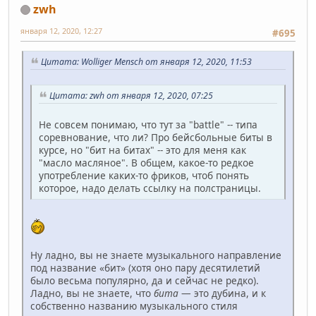
zwh
января 12, 2020, 12:27
#695
Цитата: Wolliger Mensch от января 12, 2020, 11:53
Цитата: zwh от января 12, 2020, 07:25
Не совсем понимаю, что тут за "battle" -- типа
соревнование, что ли? Про бейсбольные биты в
курсе, но "бит на битах" -- это для меня как
"масло масляное". В общем, какое-то редкое
употребление каких-то фриков, чтоб понять
которое, надо делать ссылку на полстраницы.
Ну ладно, вы не знаете музыкального направление
под название «бит» (хотя оно пару десятилетий
было весьма популярно, да и сейчас не редко).
Ладно, вы не знаете, что
бита
— это дубина, и к
собственно названию музыкального стиля