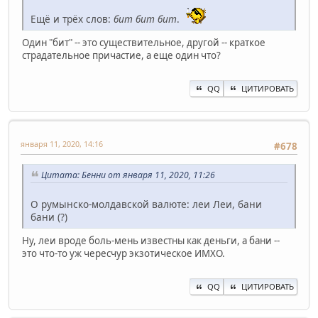
Ещё и трёх слов:
бит бит бит
.
Один "бит" -- это существительное, другой -- краткое
страдательное причастие, а еще один что?
QQ
ЦИТИРОВАТЬ
января 11, 2020, 14:16
#678
Цитата: Бенни от января 11, 2020, 11:26
О румынско-молдавской валюте: леи Леи, бани
бани (?)
Ну, леи вроде боль-мень известны как деньги, а бани --
это что-то уж чересчур экзотическое ИМХО.
QQ
ЦИТИРОВАТЬ