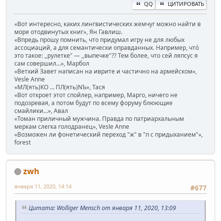
QQ
ЦИТИРОВАТЬ
«Вот интересно, каких лингвистических жемчуг можно найти в
море отодвинутых книг», Ян Гавлиш.
«Впредь прошу помнить, что придумал игру не для любых
ассоциаций, а для семантически оправданных. Например, чтó
это такое: ,,рулетке" — ,,выпечке"?? Тем более, что сей ляпсус я
сам совершил...», Марбол
«Ветхий Завет написан на иврите и частично на армейском»,
Vesle Anne
«МЛ(ять)КО ... ПЛ(ять)NЪ», Тася
«Вот откроет этот спойлер, например, Марго, ничего не
подозревая, а потом будут по всему форуму блюющие
смайлики...», Авал
«Томан приличный мужчина. Правда по патриархальным
меркам слегка голодранец», Vesle Anne
«Возможен ли фонетический переход "ж" в "п с придыханием"»,
forest
zwh
января 11, 2020, 14:14
#677
Цитата: Wolliger Mensch от января 11, 2020, 13:09