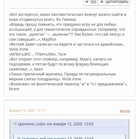
QQ
ЦИТИРОВАТЬ
«Вот интересно, каких лингвистических жемчуг можно найти в
море отодвинутых книг», Ян Гавлиш.
«Впредь прошу помнить, что придумал игру не для любых
ассоциаций, а для семантически оправданных. Например, чтó
это такое: ,,рулетке" — ,,выпечке"?? Тем более, что сей ляпсус я
сам совершил...», Марбол
«Ветхий Завет написан на иврите и частично на армейском»,
Vesle Anne
«МЛ(ять)КО ... ПЛ(ять)NЪ», Тася
«Вот откроет этот спойлер, например, Марго, ничего не
подозревая, а потом будут по всему форуму блюющие
смайлики...», Авал
«Томан приличный мужчина. Правда по патриархальным
меркам слегка голодранец», Vesle Anne
«Возможен ли фонетический переход "ж" в "п с придыханием"»,
forest
января 12, 2020, 13:11
#699
Цитата: Lodur от января 12, 2020, 13:03
Цитата: zwh от января 12, 2020, 12:56