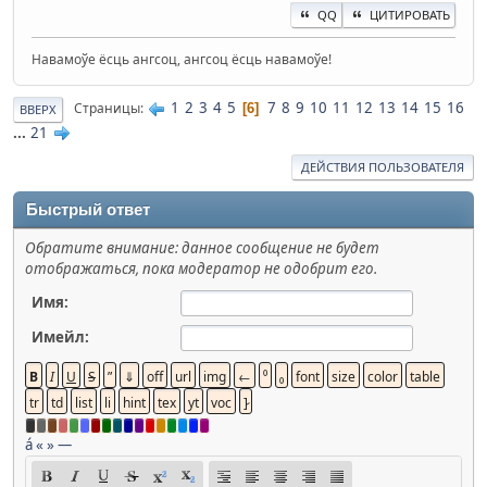
QQ
ЦИТИРОВАТЬ
Навамоўе ёсць ангсоц, ангсоц ёсць навамоўе!
1
2
3
4
5
7
8
9
10
11
12
13
14
15
16
Страницы
6
ВВЕРХ
...
21
ДЕЙСТВИЯ ПОЛЬЗОВАТЕЛЯ
Быстрый ответ
Обратите внимание: данное сообщение не будет
отображаться, пока модератор не одобрит его.
Имя:
Имейл:
á
«
»
—