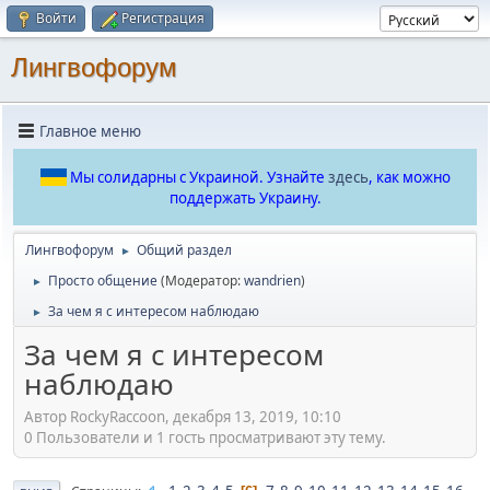
Войти
Регистрация
Лингвофорум
Главное меню
Мы солидарны с Украиной. Узнайте
здесь
, как можно
поддержать Украину.
Лингвофорум
Общий раздел
►
Просто общение
(Модератор:
wandrien
)
►
За чем я с интересом наблюдаю
►
За чем я с интересом
наблюдаю
Автор RockyRaccoon, декабря 13, 2019, 10:10
0 Пользователи и 1 гость просматривают эту тему.