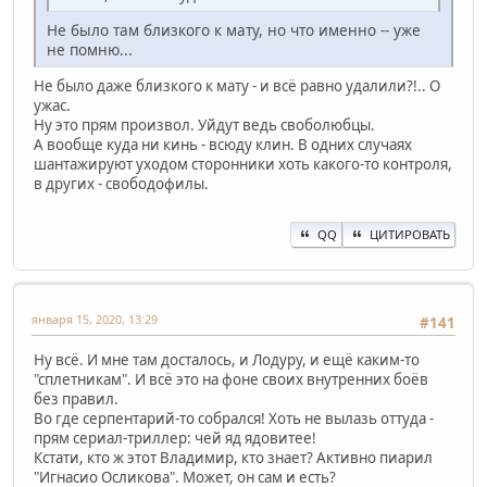
Не было там близкого к мату, но что именно -- уже
не помню...
Не было даже близкого к мату - и всё равно удалили?!.. О
ужас.
Ну это прям произвол. Уйдут ведь своболюбцы.
А вообще куда ни кинь - всюду клин. В одних случаях
шантажируют уходом сторонники хоть какого-то контроля,
в других - свободофилы.
QQ
ЦИТИРОВАТЬ
января 15, 2020, 13:29
#141
Ну всё. И мне там досталось, и Лодуру, и ещё каким-то
"сплетникам". И всё это на фоне своих внутренних боёв
без правил.
Во где серпентарий-то собрался! Хоть не вылазь оттуда -
прям сериал-триллер: чей яд ядовитее!
Кстати, кто ж этот Владимир, кто знает? Активно пиарил
"Игнасио Осликова". Может, он сам и есть?