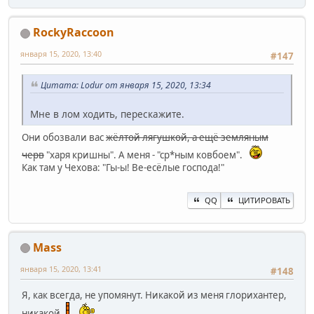
RockyRaccoon
января 15, 2020, 13:40
#147
Цитата: Lodur от января 15, 2020, 13:34
Мне в лом ходить, перескажите.
Они обозвали вас
жёлтой лягушкой, а ещё земляным
черв
"харя кришны". А меня - "ср*ным ковбоем".
Как там у Чехова: "Гы-ы! Ве-есёлые господа!"
QQ
ЦИТИРОВАТЬ
Mass
января 15, 2020, 13:41
#148
Я, как всегда, не упомянут. Никакой из меня глорихантер,
никакой