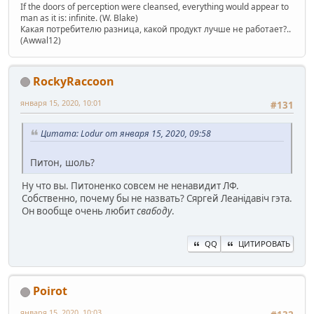
If the doors of perception were cleansed, everything would appear to
man as it is: infinite. (W. Blake)
Какая потребителю разница, какой продукт лучше не работает?..
(Awwal12)
RockyRaccoon
января 15, 2020, 10:01
#131
Цитата: Lodur от января 15, 2020, 09:58
Питон, шоль?
Ну что вы. Питоненко совсем не ненавидит ЛФ.
Собственно, почему бы не назвать? Сяргей Леанiдавiч гэта.
Он вообще очень любит
свабоду
.
QQ
ЦИТИРОВАТЬ
Poirot
января 15, 2020, 10:03