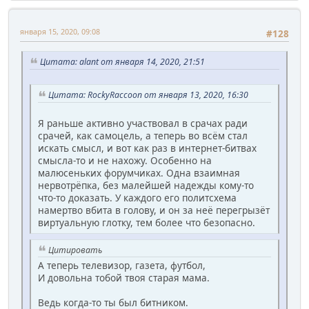
января 15, 2020, 09:08
#128
Цитата: alant от января 14, 2020, 21:51
Цитата: RockyRaccoon от января 13, 2020, 16:30
Я раньше активно участвовал в срачах ради
срачей, как самоцель, а теперь во всём стал
искать смысл, и вот как раз в интернет-битвах
смысла-то и не нахожу. Особенно на
малюсеньких форумчиках. Одна взаимная
нервотрёпка, без малейшей надежды кому-то
что-то доказать. У каждого его политсхема
намертво вбита в голову, и он за неё перегрызёт
виртуальную глотку, тем более что безопасно.
Цитировать
А теперь телевизор, газета, футбол,
И довольна тобой твоя старая мама.
Ведь когда-то ты был битником.