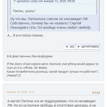
Цитата: Lodur от января 15, 2020, 09:58
Питон, шоль?
Ну что вы. Питоненко совсем не ненавидит ЛФ.
Собственно, почему бы не назвать? Сяргей
Леанiдавiч гэта. Он вообще очень любит
свабоду
.
А... Я его плохо помню.
QQ
ЦИТИРОВАТЬ
8-й Девственник Лингвофорума
If the doors of perception were cleansed, everything would appear to
man as it is: infinite. (W. Blake)
Какая потребителю разница, какой продукт лучше не работает?..
(Awwal12)
января 15, 2020, 10:12
#134
А насчёт Питона: я и не подразумевал, что он ненавидит
ЛФ. Но он за полную свободу, и отсутствие цензуры, и не