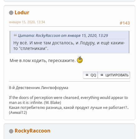
Lodur
января 15, 2020, 13:34
#143
Цитата: RockyRaccoon от января 15, 2020, 13:29
Ну всё. И мне там досталось, и Лодуру, и ещё каким-
то "сплетникам".
Мне в лом ходить, перескажите.
QQ
ЦИТИРОВАТЬ
8-й Девственник Лингвофорума
If the doors of perception were cleansed, everything would appear to
man as it is: infinite. (W. Blake)
Какая потребителю разница, какой продукт лучше не работает?..
(Awwal12)
RockyRaccoon