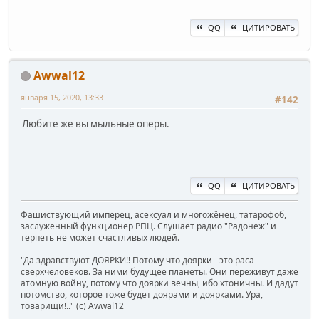
QQ
ЦИТИРОВАТЬ
Awwal12
января 15, 2020, 13:33
#142
Любите же вы мыльные оперы.
QQ
ЦИТИРОВАТЬ
Фашиствующий имперец, асексуал и многожёнец, татарофоб,
заслуженный функционер РПЦ. Слушает радио "Радонеж" и
терпеть не может счастливых людей.
"Да здравствуют ДОЯРКИ!! Потому что доярки - это раса
сверхчеловеков. За ними будущее планеты. Они переживут даже
атомную войну, потому что доярки вечны, ибо хтоничны. И дадут
потомство, которое тоже будет доярами и доярками. Ура,
товарищи!.." (c) Awwal12