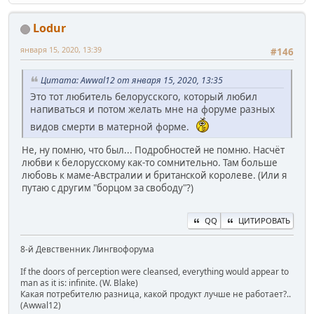
Lodur
января 15, 2020, 13:39
#146
Цитата: Awwal12 от января 15, 2020, 13:35
Это тот любитель белорусского, который любил
напиваться и потом желать мне на форуме разных
видов смерти в матерной форме.
Не, ну помню, что был... Подробностей не помню. Насчёт
любви к белорусскому как-то сомнительно. Там больше
любовь к маме-Австралии и британской королеве. (Или я
путаю с другим "борцом за свободу"?)
QQ
ЦИТИРОВАТЬ
8-й Девственник Лингвофорума
If the doors of perception were cleansed, everything would appear to
man as it is: infinite. (W. Blake)
Какая потребителю разница, какой продукт лучше не работает?..
(Awwal12)