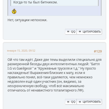
Когда-то ты был битником.
Нет, ситуации непохожи.
QQ
ЦИТИРОВАТЬ
января 15, 2020, 09:52
#129
Ой что там идёт. Даже две темы выделили специально для
размеренной беседы двух интеллигентных людей: "Баттл
I.G vs Gaeilgeoir" и "Кружевные труселя и т.д." Ну просто
наслажденье! Выражения близкие к мату, если я
правильно понял, всё-таки удаляются, чем немножко
недоволен ещё один участник (он, видимо, за
неограниченную
свободу, чтоб всё максимально
отличалось от ненавистного тоталитарного ЛФ).
QQ
ЦИТИРОВАТЬ