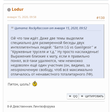
Lodur
января 15, 2020, 09:58
#130
Цитата: RockyRaccoon от января 15, 2020, 09:52
Ой что там идёт. Даже две темы выделили
специально для размеренной беседы двух
интеллигентных людей: "Баттл I.G vs Gaeilgeoir" и
"Кружевные труселя и т.д." Ну просто наслажденье!
Выражения близкие к мату, если я правильно
понял, всё-таки удаляются, чем немножко
недоволен ещё один участник (он, видимо, за
неограниченную
свободу, чтоб всё максимально
отличалось от ненавистного тоталитарного ЛФ).
Питон, шоль?
QQ
ЦИТИРОВАТЬ
8-й Девственник Лингвофорума