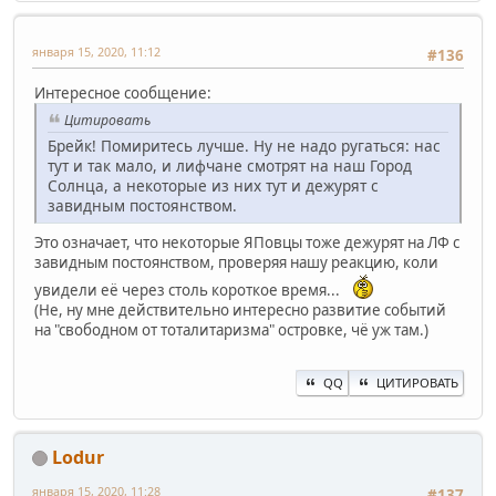
января 15, 2020, 11:12
#136
Интересное сообщение:
Цитировать
Брейк! Помиритесь лучше. Ну не надо ругаться: нас
тут и так мало, и лифчане смотрят на наш Город
Солнца, а некоторые из них тут и дежурят с
завидным постоянством.
Это означает, что некоторые ЯПовцы тоже дежурят на ЛФ с
завидным постоянством, проверяя нашу реакцию, коли
увидели её через столь короткое время...
(Не, ну мне действительно интересно развитие событий
на "свободном от тоталитаризма" островке, чё уж там.)
QQ
ЦИТИРОВАТЬ
Lodur
января 15, 2020, 11:28
#137