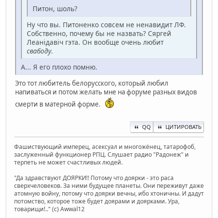
Питон, шоль?
Ну что вы. Питоненко совсем не ненавидит ЛФ.
Собственно, почему бы не назвать? Сяргей
Леанiдавiч гэта. Он вообще очень любит
свабоду
.
А... Я его плохо помню.
Это тот любитель белорусского, который любил
напиваться и потом желать мне на форуме разных видов
смерти в матерной форме.
QQ
ЦИТИРОВАТЬ
Фашиствующий имперец, асексуал и многожёнец, татарофоб,
заслуженный функционер РПЦ. Слушает радио "Радонеж" и
терпеть не может счастливых людей.
"Да здравствуют ДОЯРКИ!! Потому что доярки - это раса
сверхчеловеков. За ними будущее планеты. Они переживут даже
атомную войну, потому что доярки вечны, ибо хтоничны. И дадут
потомство, которое тоже будет доярами и доярками. Ура,
товарищи!.." (c) Awwal12