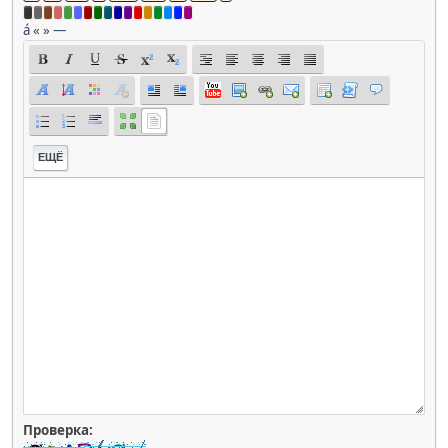
á
«
»
—
ЕЩЁ
Проверка: