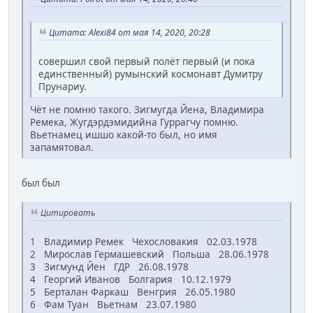
Цитата: Alexi84 от мая 14, 2020, 20:28
совершил свой первый полёт первый (и пока
единственный) румынский космонавт Думитру
Прунариу.
Чёт не помню такого. Зигмугда Йена, Владимира
Ремека, Жугдэрдэмидийна Гуррагчу помню.
Вьетнамец ишшо какой-то был, но имя
запамятовал.
был был
Цитировать
1 Владимир Ремек Чехословакия 02.03.1978
2 Мирослав Гермашевский Польша 28.06.1978
3 Зигмунд Йен ГДР 26.08.1978
4 Георгий Иванов Болгария 10.12.1979
5 Берталан Фаркаш Венгрия 26.05.1980
6 Фам Туан Вьетнам 23.07.1980