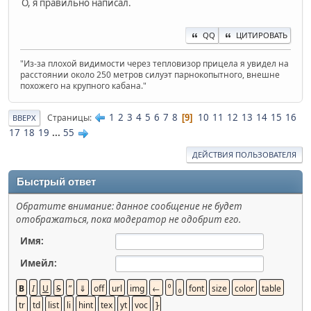
О, я правильно написал.
QQ
ЦИТИРОВАТЬ
"Из-за плохой видимости через тепловизор прицела я увидел на
расстоянии около 250 метров силуэт парнокопытного, внешне
похожего на крупного кабана."
1
2
3
4
5
6
7
8
10
11
12
13
14
15
16
Страницы
9
ВВЕРХ
17
18
19
...
55
ДЕЙСТВИЯ ПОЛЬЗОВАТЕЛЯ
Быстрый ответ
Обратите внимание: данное сообщение не будет
отображаться, пока модератор не одобрит его.
Имя:
Имейл: