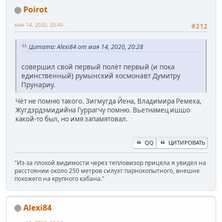
Poirot
мая 14, 2020, 20:40
#212
Цитата: Alexi84 от мая 14, 2020, 20:28
совершил свой первый полёт первый (и пока
единственный) румынский космонавт Думитру
Прунариу.
Чёт не помню такого. Зигмугда Йена, Владимира Ремека,
Жугдэрдэмидийна Гуррагчу помню. Вьетнамец ишшо
какой-то был, но имя запамятовал.
QQ
ЦИТИРОВАТЬ
"Из-за плохой видимости через тепловизор прицела я увидел на
расстоянии около 250 метров силуэт парнокопытного, внешне
похожего на крупного кабана."
Alexi84