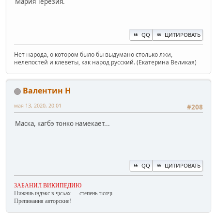
Мария Терезия.
QQ
ЦИТИРОВАТЬ
Нет народа, о котором было бы выдумано столько лжи,
нелепостей и клеветы, как народ русский. (Екатерина Великая)
Валентин Н
мая 13, 2020, 20:01
#208
Маска, кагбэ тонко намекает...
QQ
ЦИТИРОВАТЬ
ЗАБАНИЛ ВИКИПЕДИЮ
Нижниь ıндэкс в ҷıсʌах — степень тıсяҷı
Препинания авторские!