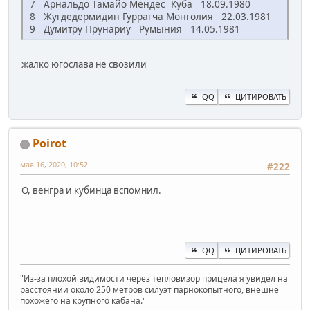
7 Арнальдо Тамайо Мендес Куба 18.09.1980
8 Жугдедермидин Гуррагча Монголия 22.03.1981
9 Думитру Прунариу Румыния 14.05.1981
жалко югослава не свозили
QQ
ЦИТИРОВАТЬ
Poirot
мая 16, 2020, 10:52
#222
О, венгра и кубинца вспомнил.
QQ
ЦИТИРОВАТЬ
"Из-за плохой видимости через тепловизор прицела я увидел на
расстоянии около 250 метров силуэт парнокопытного, внешне
похожего на крупного кабана."