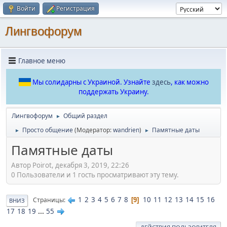
Войти
Регистрация
Лингвофорум
Главное меню
Мы солидарны с Украиной. Узнайте
здесь
, как можно
поддержать Украину.
Лингвофорум
Общий раздел
►
Просто общение
(Модератор:
wandrien
)
Памятные даты
►
►
Памятные даты
Автор Poirot, декабря 3, 2019, 22:26
0 Пользователи и 1 гость просматривают эту тему.
1
2
3
4
5
6
7
8
10
11
12
13
14
15
16
Страницы
9
ВНИЗ
17
18
19
...
55