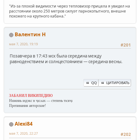
"Из-за плохой видимости через тепловизор прицела я увидел на
расстоянии около 250 метров силуэт парнокопытного, внешне
похожего на крупного кабана."
Валентин Н
мая 7, 2020, 19:19
#201
Позавчера в 17:43 мск была середина между
равноденствием и солнцестоянием — середина весны.
QQ
ЦИТИРОВАТЬ
ЗАБАНИЛ ВИКИПЕДИЮ
Нижниь ıндэкс в ҷıсʌах — степень тıсяҷı
Препинания авторские!
Alexi84
мая 7, 2020, 22:27
#202