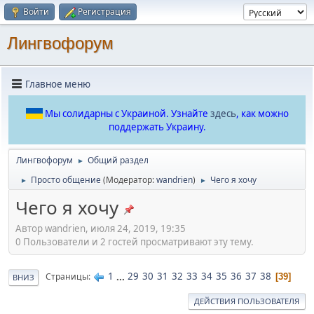
Войти
Регистрация
Лингвофорум
Главное меню
Мы солидарны с Украиной. Узнайте
здесь
, как можно
поддержать Украину.
Лингвофорум
Общий раздел
►
Просто общение
(Модератор:
wandrien
)
Чего я хочу
►
►
Чего я хочу
Автор wandrien, июля 24, 2019, 19:35
0 Пользователи и 2 гостей просматривают эту тему.
1
...
29
30
31
32
33
34
35
36
37
38
Страницы
39
ВНИЗ
ДЕЙСТВИЯ ПОЛЬЗОВАТЕЛЯ