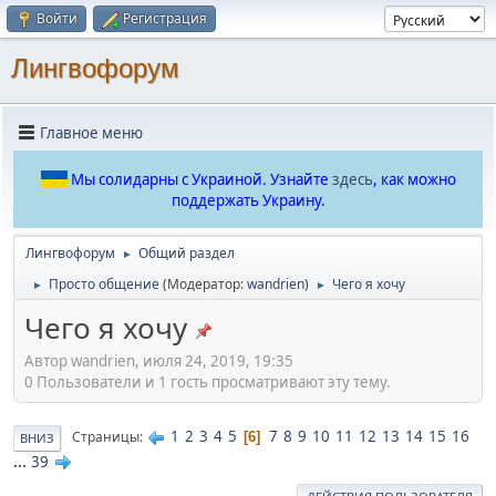
Войти
Регистрация
Лингвофорум
Главное меню
Мы солидарны с Украиной. Узнайте
здесь
, как можно
поддержать Украину.
Лингвофорум
Общий раздел
►
Просто общение
(Модератор:
wandrien
)
Чего я хочу
►
►
Чего я хочу
Автор wandrien, июля 24, 2019, 19:35
0 Пользователи и 1 гость просматривают эту тему.
1
2
3
4
5
7
8
9
10
11
12
13
14
15
16
Страницы
6
ВНИЗ
...
39