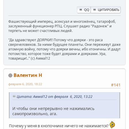
QQ
ЦИТИРОВАТЬ
Фашиствующий имперец, асексуал и многожёнец, татарофоб,
заслуженный функционер РПЦ. Слушает радио "Радонеж" и
терпеть не может счастливых людей.
"Да здравствуют ДОЯРКИ!! Потому что доярки - это раса
сверхчеловеков. За ними будущее планеты. Они переживут даже
атомную войну, потому что доярки вечны, ибо хтоничны. И дадут
потомство, которое тоже будет доярами и доярками. Ура,
товарищи!.." (c) Awwal12
Валентин Н
февраля 6, 2020, 18:22
#141
Цитата: Awwal12 от февраля 6, 2020, 13:22
И чтобы они непрерывно не нажимались
самопроизвольно, ага.
Почему у меня в кнопочнике ничего не нажимается?