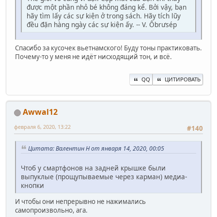
được một phần nhỏ bé không đáng kể. Bởi vậy, bạn
hãy tìm lấy các sự kiện ở trong sách. Hãy tích lũy
đều đặn hàng ngày các sự kiện ấy. -- V. Ôbrưsép
Спасибо за кусочек вьетнамского! Буду тоны практиковать.
Почему-то у меня не идёт нисходящий тон, и всё.
QQ
ЦИТИРОВАТЬ
Awwal12
февраля 6, 2020, 13:22
#140
Цитата: Валентин Н от января 14, 2020, 00:05
Чтоб у смартфонов на задней крышке были
выпуклые (прощупываемые через карман) медиа-
кнопки
И чтобы они непрерывно не нажимались
самопроизвольно, ага.