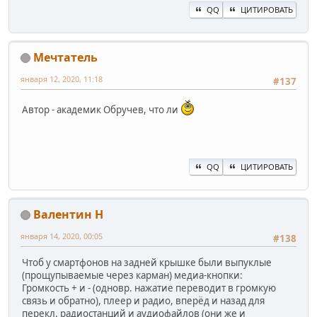
QQ
ЦИТИРОВАТЬ
Мечтатель
января 12, 2020, 11:18
#137
Автор - академик Обручев, что ли
QQ
ЦИТИРОВАТЬ
Валентин Н
января 14, 2020, 00:05
#138
Чтоб у смартфонов на задней крышке были выпуклые
(прощупываемые через карман) медиа-кнопки:
Громкость + и - (одновр. нажатие переводит в громкую
связь и обратно), плеер и радио, вперёд и назад для
перекл. радиостанций и аудиофайлов (они же и