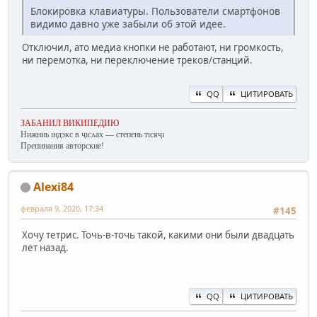
Блокировка клавиатуры. Пользователи смартфонов
видимо давно уже забыли об этой идее.
Отключил, ато медиа кнопки не работают, ни громкость,
ни перемотка, ни переключение треков/станций.
QQ
ЦИТИРОВАТЬ
ЗАБАНИЛ ВИКИПЕДИЮ
Нижниь ıндэкс в ҷıсʌах — степень тıсяҷı
Препинания авторские!
Alexi84
февраля 9, 2020, 17:34
#145
Хочу тетрис. Точь-в-точь такой, какими они были двадцать
лет назад.
QQ
ЦИТИРОВАТЬ