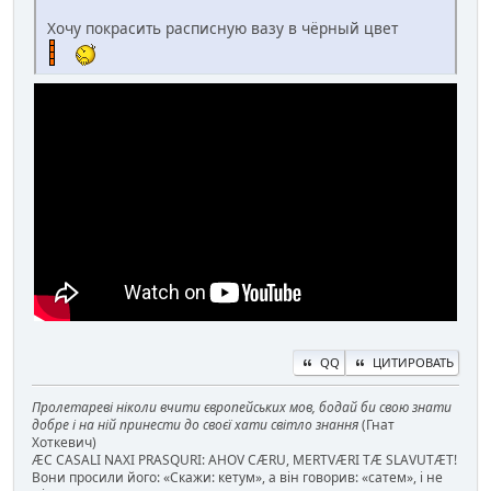
Хочу покрасить расписную вазу в чёрный цвет
QQ
ЦИТИРОВАТЬ
Пролетареві ніколи вчити європейських мов, бодай би свою знати
добре і на ній принести до своєї хати світло знання
(Гнат
Хоткевич)
ÆC CASALI NAXI PRASQURI: AHOV CÆRU, MERTVÆRI TÆ SLAVUTÆT!
Вони просили його: «Скажи: кетум», а він говорив: «сатем», і не