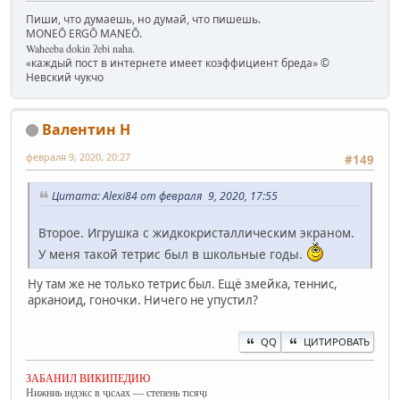
Пиши, что думаешь, но думай, что пишешь.
MONEŌ ERGŌ MANEŌ.
Waheeba dokin ʔebi naha.
«каждый пост в интернете имеет коэффициент бреда» ©
Невский чукчо
Валентин Н
февраля 9, 2020, 20:27
#149
Цитата: Alexi84 от февраля 9, 2020, 17:55
Второе. Игрушка с жидкокристаллическим экраном.
У меня такой тетрис был в школьные годы.
Ну там же не только тетрис был. Ещё змейка, теннис,
арканоид, гоночки. Ничего не упустил?
QQ
ЦИТИРОВАТЬ
ЗАБАНИЛ ВИКИПЕДИЮ
Нижниь ıндэкс в ҷıсʌах — степень тıсяҷı