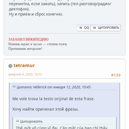
перемотка, если зажать), запись (тел.разговор/радио/
диктофон).
Ну и приём и сброс конечно.
QQ
ЦИТИРОВАТЬ
ЗАБАНИЛ ВИКИПЕДИЮ
Нижниь ıндэкс в ҷıсʌах — степень тıсяҷı
Препинания авторские!
tetramur
февраля 6, 2020, 10:52
#139
Цитата: Hellerick от января 12, 2020, 10:45
Me vole trova la testo orijinal de esta frase.
Хочу найти оригинал этой фразы.
Цитировать
Thế giới vô cùng vĩ đại. Cặp mắt của bạn chỉ thấy