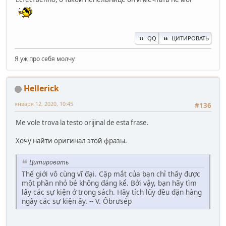
QQ
ЦИТИРОВАТЬ
Я уж про себя молчу
Hellerick
января 12, 2020, 10:45
#136
Me vole trova la testo orijinal de esta frase.
Хочу найти оригинал этой фразы.
Цитировать
Thế giới vô cùng vĩ đại. Cặp mắt của bạn chỉ thấy được
một phần nhỏ bé không đáng kể. Bởi vậy, bạn hãy tìm
lấy các sự kiện ở trong sách. Hãy tích lũy đều đặn hàng
ngày các sự kiện ấy. -- V. Ôbrưsép