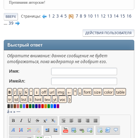
Препинания авторские!
1
2
3
4
5
7
8
9
10
11
12
13
14
15
16
Страницы
6
ВВЕРХ
...
39
ДЕЙСТВИЯ ПОЛЬЗОВАТЕЛЯ
Быстрый ответ
Обратите внимание: данное сообщение не будет
отображаться, пока модератор не одобрит его.
Имя:
Имейл:
á
«
»
—