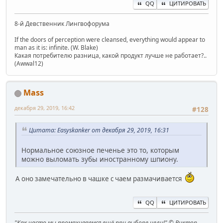
QQ
ЦИТИРОВАТЬ
8-й Девственник Лингвофорума
If the doors of perception were cleansed, everything would appear to
man as it is: infinite. (W. Blake)
Какая потребителю разница, какой продукт лучше не работает?..
(Awwal12)
Mass
декабря 29, 2019, 16:42
#128
Цитата: Easyskanker от декабря 29, 2019, 16:31
Нормальное союзное печенье это то, которым
можно выломать зубы иностранному шпиону.
А оно замечательно в чашке с чаем размачивается
QQ
ЦИТИРОВАТЬ
"Как часто мы промахиваемся ещё при выборе цели!" © Виктор