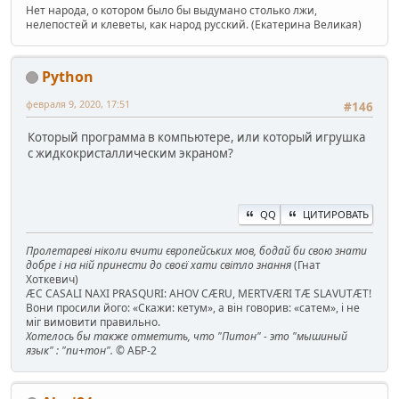
Нет народа, о котором было бы выдумано столько лжи,
нелепостей и клеветы, как народ русский. (Екатерина Великая)
Python
февраля 9, 2020, 17:51
#146
Который программа в компьютере, или который игрушка
с жидкокристаллическим экраном?
QQ
ЦИТИРОВАТЬ
Пролетареві ніколи вчити європейських мов, бодай би свою знати
добре і на ній принести до своєї хати світло знання
(Гнат
Хоткевич)
ÆC CASALI NAXI PRASQURI: AHOV CÆRU, MERTVÆRI TÆ SLAVUTÆT!
Вони просили його: «Скажи: кетум», а він говорив: «сатем», і не
міг вимовити правильно.
Хотелось бы также отметить, что "Питон" - это "мышиный
язык" : "пи+тон".
© АБР-2