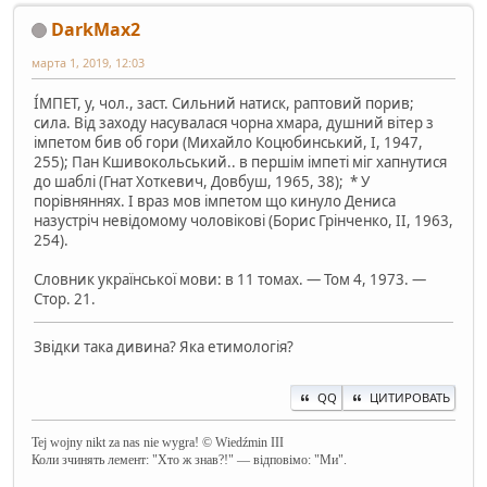
DarkMax2
марта 1, 2019, 12:03
І́МПЕТ, у, чол., заст. Сильний натиск, раптовий порив;
сила. Від заходу насувалася чорна хмара, душний вітер з
імпетом бив об гори (Михайло Коцюбинський, I, 1947,
255); Пан Кшивокольський.. в першім імпеті міг хапнутися
до шаблі (Гнат Хоткевич, Довбуш, 1965, 38); * У
порівняннях. І враз мов імпетом що кинуло Дениса
назустріч невідомому чоловікові (Борис Грінченко, II, 1963,
254).
Словник української мови: в 11 томах. — Том 4, 1973. —
Стор. 21.
Звідки така дивина? Яка етимологія?
QQ
ЦИТИРОВАТЬ
Tej wojny nikt za nas nie wygra! © Wiedźmin III
Коли зчинять лемент: "Хто ж знав?!" — відповімо: "Ми".