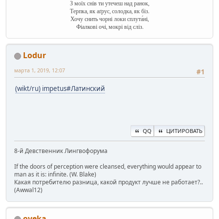
З моїх снів ти утечеш над ранок,
Терпка, як аґрус, солодка, як біз.
Хочу снить чорні локи сплута́ні,
Фіалкові очі, мокрі від сліз.
Lodur
марта 1, 2019, 12:07
#1
(wikt/ru) impetus#Латинский
QQ
ЦИТИРОВАТЬ
8-й Девственник Лингвофорума
If the doors of perception were cleansed, everything would appear to
man as it is: infinite. (W. Blake)
Какая потребителю разница, какой продукт лучше не работает?..
(Awwal12)
oveka