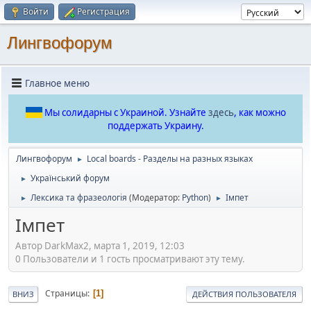
Войти
Регистрация
Лингвофорум
Главное меню
Мы солидарны с Украиной. Узнайте
здесь
, как можно
поддержать Украину.
Лингвофорум
Local boards - Разделы на разных языках
►
Український форум
►
Лексика та фразеологія
(Модератор:
Python
)
Імпет
►
►
Імпет
Автор DarkMax2, марта 1, 2019, 12:03
0 Пользователи и 1 гость просматривают эту тему.
Страницы
1
ВНИЗ
ДЕЙСТВИЯ ПОЛЬЗОВАТЕЛЯ