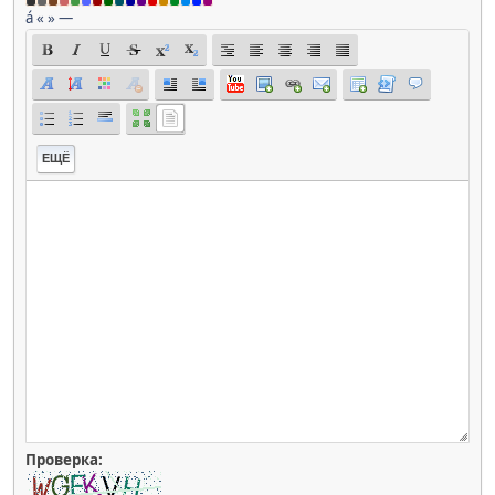
á
«
»
—
ЕЩЁ
Проверка: