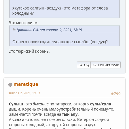
якутское салгын (воздух) - это метафора от слова
холодный?
Это монголизм.
Цитата: С.А. от января 2, 2021, 18:19
От чего происходит чувашское сывлӑш (воздух)?
Это тюркский корень.
QQ
ЦИТИРОВАТЬ
maratique
января 2, 2021, 19:53
#799
Сулыш
- это
дыхание
по-татарски, от корня
сулы/сула
-
дыши. Корень очень малоупотребительный почему-то.
Заменяется почти всегда на
тын алу
.
А
салхи
- это
ветер
по-монгольски. Ветер он с одной
стороны холодный, а с другой стороны воздух.