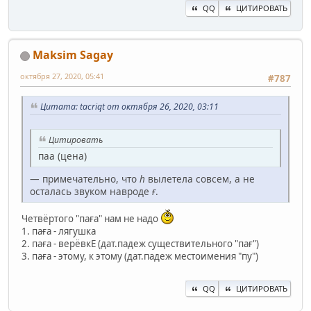
QQ
ЦИТИРОВАТЬ
Maksim Sagay
октября 27, 2020, 05:41
#787
Цитата: ta‍criqt от октября 26, 2020, 03:11
Цитировать
паа (цена)
— примечательно, что
h
вылетела совсем, а не
осталась звуком навроде
ғ
.
Четвёртого "паға" нам не надо
1. паға - лягушка
2. паға - верёвкЕ (дат.падеж существительного "пағ")
3. паға - этому, к этому (дат.падеж местоимения "пу")
QQ
ЦИТИРОВАТЬ