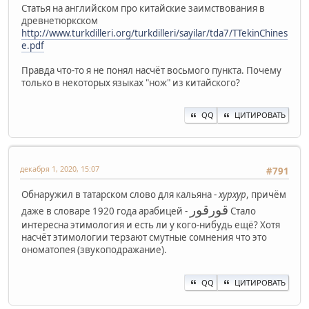
Статья на английском про китайские заимствования в
древнетюркском
http://www.turkdilleri.org/turkdilleri/sayilar/tda7/TTekinChines
e.pdf
Правда что-то я не понял насчёт восьмого пункта. Почему
только в некоторых языках "нож" из китайского?
QQ
ЦИТИРОВАТЬ
декабря 1, 2020, 15:07
#791
Обнаружил в татарском слово для кальяна -
хурхур
, причём
قورقور
даже в словаре 1920 года арабицей -
Стало
интересна этимология и есть ли у кого-нибудь ещё? Хотя
насчёт этимологии терзают смутные сомнения что это
ономатопея (звукоподражание).
QQ
ЦИТИРОВАТЬ