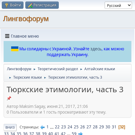
Войти
Регистрация
Лингвофорум
Главное меню
Мы солидарны с Украиной. Узнайте
здесь
, как можно
поддержать Украину.
Лингвофорум
Теоретический раздел
Алтайские языки
►
►
Тюркские языки
Тюркские этимологии, часть 3
►
►
Тюркские этимологии, часть 3
Автор Maksim Sagay, июня 21, 2017, 21:06
0 Пользователи и 1 гость просматривают эту тему.
1
...
22
23
24
25
26
27
28
29
30
31
Страницы
32
ВНИЗ
33
34
35
36
37
38
39
40
41
42
...
59