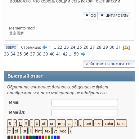
Возможно, что корень общий есть какой-то алтайский.
QQ
ЦИТИРОВАТЬ
Memento mori
普京回罗
1
...
22
23
24
25
26
27
28
29
30
31
Страницы
32
ВВЕРХ
33
34
35
36
37
38
39
40
41
42
...
59
ДЕЙСТВИЯ ПОЛЬЗОВАТЕЛЯ
Быстрый ответ
Обратите внимание: данное сообщение не будет
отображаться, пока модератор не одобрит его.
Имя:
Имейл: