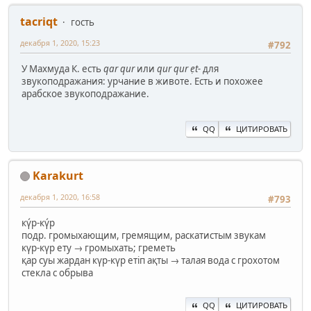
t‍acriqt
гость
декабря 1, 2020, 15:23
#792
У Махмуда К. есть
qar qur
или
qur qur ẹt-
для
звукоподражания: урчание в животе. Есть и похожее
арабское звукоподражание.
QQ
ЦИТИРОВАТЬ
Karakurt
декабря 1, 2020, 16:58
#793
кү́р-кү́р
подр. громыхающим, гремящим, раскатистым звукам
күр-күр ету → громыхать; греметь
қар суы жардан күр-күр етіп ақты → талая вода с грохотом
стекла с обрыва
QQ
ЦИТИРОВАТЬ