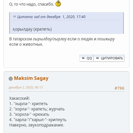
О, то что надо, спасибо.
Цитата: sail от декабря 1, 2020, 17:40
қорылдау (храпеть)
В татарском
гырылдау/гырлау
если о людях и
пошкыру
если о животных.
QQ
ЦИТИРОВАТЬ
Maksim Sagay
декабря 2, 2020, 06:13
#796
Хакасский:
1. "хырла-"- хрипеть
2. "хорла-"- храпеть; журчать
3. "хорхла-" -хрюкать
4. "харла-"/"харыл-"- хрипнуть
Наверно, звукоподражание.