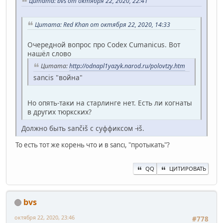
Цитата: bvs от октября 22, 2020, 22:41
Цитата: Red Khan от октября 22, 2020, 14:33
Очередной вопрос про Codex Cumanicus. Вот
нашёл слово
Цитата:
http://odnapl1yazyk.narod.ru/polovtzy.htm
sancis "война"
Но опять-таки на старлинге нет. Есть ли когнаты
в других тюркских?
Должно быть sančɨš с суффиксом -ɨš.
То есть тот же корень что и в sancı, "протыкать"?
QQ
ЦИТИРОВАТЬ
bvs
октября 22, 2020, 23:46
#778