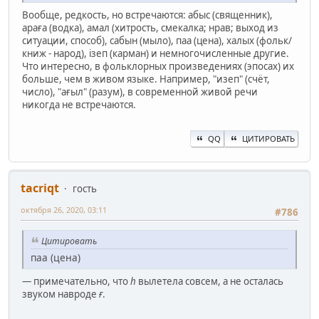
Вообще, редкость, но встречаются: абыс (священник),
араға (водка), амал (хитрость, смекалка; нрав; выход из
ситуации, способ), сабын (мыло), паа (цена), халых (фольк/
книж - народ), iзеп (карман) и немногочисленные другие.
Что интересно, в фольклорных произведениях (эпосах) их
больше, чем в живом языке. Например, "изеп" (счёт,
число), "ағыл" (разум), в современной живой речи
никогда не встречаются.
QQ
ЦИТИРОВАТЬ
ta‍criqt
гость
октября 26, 2020, 03:11
#786
Цитировать
паа (цена)
— примечательно, что
h
вылетела совсем, а не осталась
звуком навроде
ғ
.