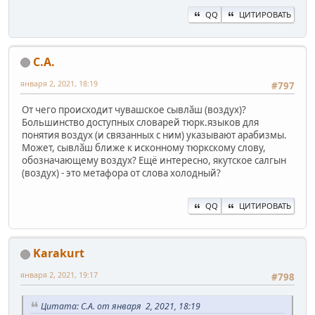
QQ
ЦИТИРОВАТЬ
С.А.
января 2, 2021, 18:19
#797
От чего происходит чувашское сывлӑш (воздух)?
Большинство доступных словарей тюрк.языков для
понятия воздух (и связанных с ним) указывают арабизмы.
Может, сывлӑш ближе к исконному тюркскому слову,
обозначающему воздух? Ещё интересно, якутское салгын
(воздух) - это метафора от слова холодный?
QQ
ЦИТИРОВАТЬ
Karakurt
января 2, 2021, 19:17
#798
Цитата: С.А. от января 2, 2021, 18:19