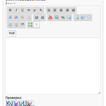
á
«
»
—
ЕЩЁ
Проверка: