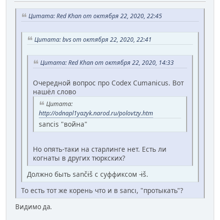
Цитата: Red Khan от октября 22, 2020, 22:45
Цитата: bvs от октября 22, 2020, 22:41
Цитата: Red Khan от октября 22, 2020, 14:33
Очередной вопрос про Codex Cumanicus. Вот
нашёл слово
Цитата:
http://odnapl1yazyk.narod.ru/polovtzy.htm
sancis "война"
Но опять-таки на старлинге нет. Есть ли
когнаты в других тюркских?
Должно быть sančɨš с суффиксом -ɨš.
То есть тот же корень что и в sancı, "протыкать"?
Видимо да.