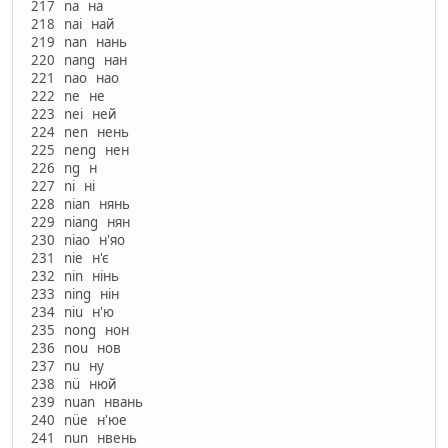
217 na на
218 nai най
219 nan нань
220 nang нан
221 nao нао
222 ne не
223 nei ней
224 nen нень
225 neng нен
226 ng н
227 ni ні
228 nian нянь
229 niang нян
230 niao н'яо
231 nie н'є
232 nin нінь
233 ning нін
234 niu н'ю
235 nong нон
236 nou нов
237 nu ну
238 nü нюй
239 nuan нвань
240 nüe н'юе
241 nun нвень