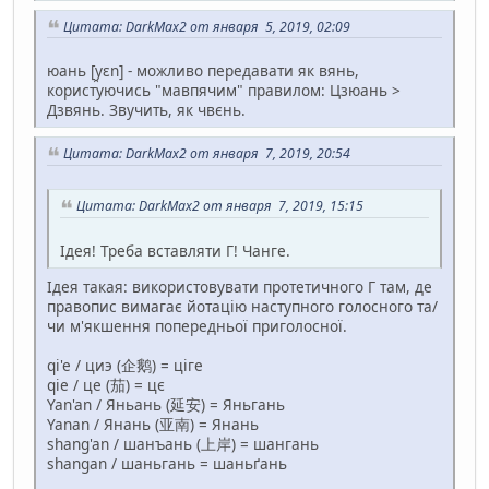
Цитата: DarkMax2 от января 5, 2019, 02:09
юань [y̯ɛn] - можливо передавати як вянь,
користуючись "мавпячим" правилом: Цзюань >
Дзвянь. Звучить, як чвєнь.
Цитата: DarkMax2 от января 7, 2019, 20:54
Цитата: DarkMax2 от января 7, 2019, 15:15
Ідея! Треба вставляти Г! Чанге.
Ідея такая: використовувати протетичного Г там, де
правопис вимагає йотацію наступного голосного та/
чи м'якшення попередньої приголосної.
qi'e / циэ (企鹅) = ціге
qie / це (茄) = цє
Yan'an / Яньань (延安) = Яньгань
Yanan / Янань (亚南) = Янань
shang'an / шанъань (上岸) = шангань
shangan / шаньгань = шаньґань