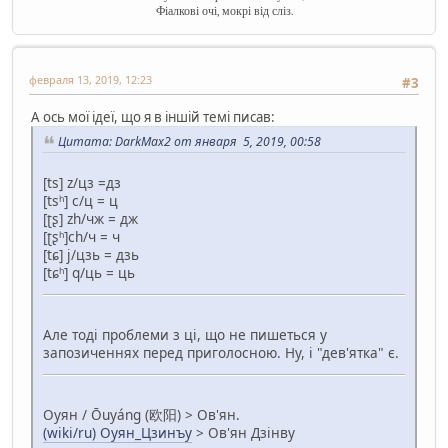
Фіалкові очі, мокрі від сліз.
февраля 13, 2019, 12:23
#3
А ось мої ідеї, що я в іншій темі писав:
Цитата: DarkMax2 от января 5, 2019, 00:58
[ts] z/цз =дз
[tsʰ] c/ц = ц
[ʈʂ] zh/чж = дж
[ʈʂʰ]ch/ч = ч
[tɕ] j/цзь = дзь
[tɕʰ] q/ць = ць
Але тоді проблеми з ці, що не пишеться у
запозиченнях перед приголосною. Ну, і "дев'ятка" є.
Оуян / Ōuyáng (欧阳) > Ов'ян.
(wiki/ru) Оуян_Цзинъу
> Ов'ян Дзінву