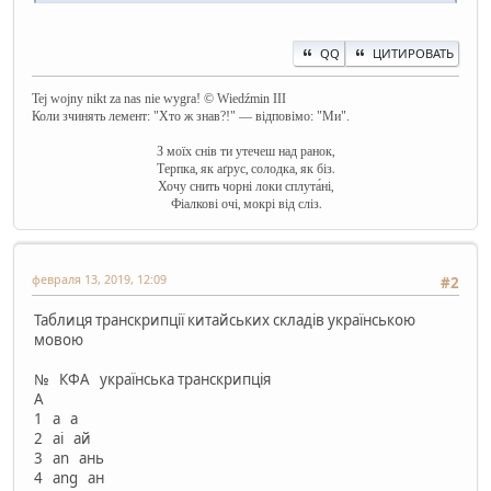
QQ
ЦИТИРОВАТЬ
Tej wojny nikt za nas nie wygra! © Wiedźmin III
Коли зчинять лемент: "Хто ж знав?!" — відповімо: "Ми".
З моїх снів ти утечеш над ранок,
Терпка, як аґрус, солодка, як біз.
Хочу снить чорні локи сплута́ні,
Фіалкові очі, мокрі від сліз.
февраля 13, 2019, 12:09
#2
Таблиця транскрипції китайських складів українською
мовою
№ КФА українська транскрипція
А
1 a а
2 ai ай
3 an ань
4 ang ан