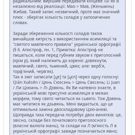
радикальним: вирішив передавати кінцеве /u/ як В
незалежно від реалізації: Мао > Мав, (Женьмінь)
Жибав. Такий запис незвичний, проте має значний
плюс - зберігає кількість складів у запозичених
словах.
Заради збереження кількості складів також
винайшов хитрість з використанням асиміляції та
"святого мавпячого правила" української орфографії
(§ 6. Апостроф, пн. 1, Примітка: Апостроф не
пишеться, коли перед губним звуком є приголосний
(крім р), який належить до кореня: дзвякнути,
мавпячий, свято, тьмяний, цвях; але: верб'я,
торф'яний, черв'як).
Так я зміг записати [ɥe] та [ɥɛn] через одну голосну:
Qián Xuésēn / Цянь Сюэсэнь > Цянь Свєсень; Li Juan
/ Ли Цзюань > Лі Дзвянь. Як Ви напевно знаєте, в
українській мові присутня асиміляція в межах
морфем, тому свято читається як сьвято. Тож Дзвянь
має читатися як дзьвянь. Мені видається, що це
оптимальна заміна двоскладовому Цзю-аневі.
Щоправда така передача потребує двох винятків: це,
звісно, склади без початкового приголосного
(власне валюта юань), та склади на Л (м'якість Л в
українській орфографії завжди позначається явно;