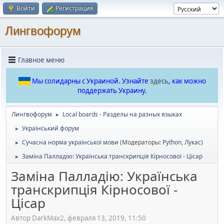
Войти
Регистрация
Лингвофорум
Главное меню
Мы солидарны с Украиной. Узнайте
здесь
, как можно
поддержать Украину.
Лингвофорум
Local boards - Разделы на разных языках
►
Український форум
►
Сучасна норма української мови
(Модераторы:
Python
,
Лукас
)
►
Заміна Палладію: Українська транскрипція Кірносової - Цісар
►
Заміна Палладію: Українська
транскрипція Кірносової -
Цісар
Автор DarkMax2, февраля 13, 2019, 11:50