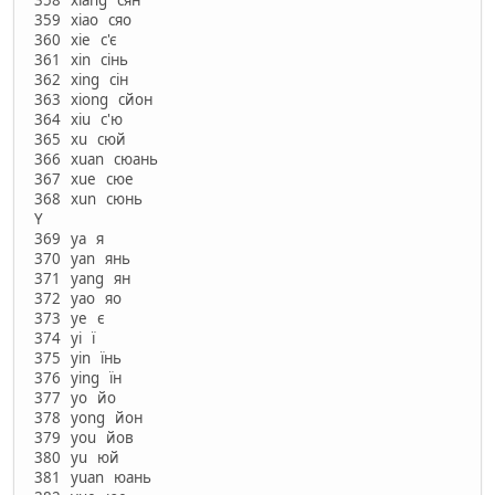
358 xiang сян
359 xiao сяо
360 xie с'є
361 xin сінь
362 xing сін
363 xiong сйон
364 xiu с'ю
365 xu сюй
366 xuan сюань
367 xue сюе
368 xun сюнь
Y
369 ya я
370 yan янь
371 yang ян
372 yao яо
373 ye є
374 yi ї
375 yin їнь
376 ying їн
377 yo йо
378 yong йон
379 you йов
380 yu юй
381 yuan юань