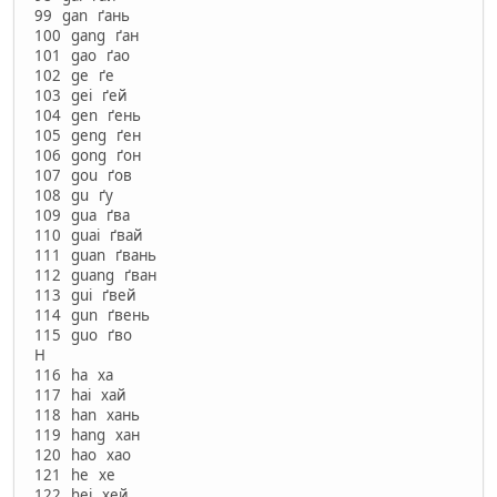
99 gan ґань
100 gang ґан
101 gao ґао
102 ge ґе
103 gei ґей
104 gen ґень
105 geng ґен
106 gong ґон
107 gou ґов
108 gu ґу
109 gua ґва
110 guai ґвай
111 guan ґвань
112 guang ґван
113 gui ґвей
114 gun ґвень
115 guo ґво
H
116 ha ха
117 hai хай
118 han хань
119 hang хан
120 hao хао
121 he хе
122 hei хей