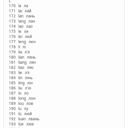
L
170 la ла
171 lai лай
172 lan лань
173 lang лан
174 lao лао
175 le ле
176 lei лей
177 leng лен
178 li лі
179 lia л'я
180 lian лянь
181 liang лян
182 liao ляо
183 lie л'є
184 lin лінь
185 ling лін
186 liu л'ю
187 lo ло
188 long лон
189 lou лов
190 lu лу
191 lü люй
192 luan лвань
193 lüe люе