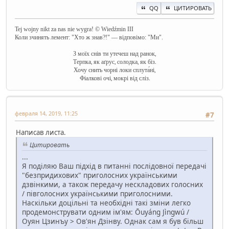
QQ
ЦИТИРОВАТЬ
Tej wojny nikt za nas nie wygra! © Wiedźmin III
Коли зчинять лемент: "Хто ж знав?!" — відповімо: "Ми".
З моїх снів ти утечеш над ранок,
Терпка, як аґрус, солодка, як біз.
Хочу снить чорні локи сплута́ні,
Фіалкові очі, мокрі від сліз.
февраля 14, 2019, 11:25
#7
Написав листа.
Цитировать
...
Я поділяю Ваш підхід в питанні послідовної передачі
"безпридихових" приголосних українськими
дзвінкими, а також передачу нескладових голосних
/ півголосних українськими приголосними.
Наскільки доцільні та необхідні такі зміни легко
продемонструвати одним ім'ям: Ōuyáng Jìngwú /
Оуян Цзинъу > Ов'ян Дзінву. Однак сам я був більш