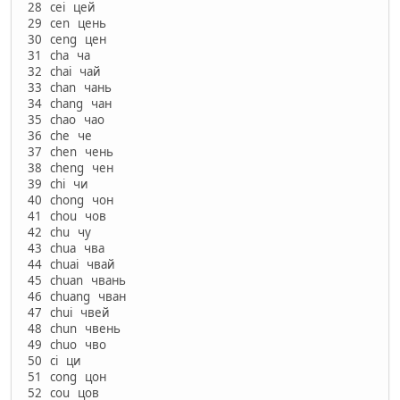
28 cei цей
29 cen цень
30 ceng цен
31 cha ча
32 chai чай
33 chan чань
34 chang чан
35 chao чао
36 che че
37 chen чень
38 cheng чен
39 chi чи
40 chong чон
41 chou чов
42 chu чу
43 chua чва
44 chuai чвай
45 chuan чвань
46 chuang чван
47 chui чвей
48 chun чвень
49 chuo чво
50 ci ци
51 cong цон
52 cou цов