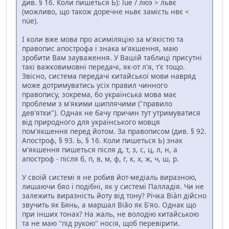
див. § 16. Коли пишеться Ь): lüe / люэ > львє
(можливо, що також доречне ньвє замість нвє <
nüe).
І коли вже мова про асиміляцію за м'якістю та
правопис апострофа і знака м'якшення, маю
зробити Вам зауваження. У Вашій таблиці присутні
такі важковимовні передачі, як-от л'я, т'є тощо.
Звісно, система передачі китайської мови навряд
може дотримуватись усіх правил чинного
правопису, зокрема, бо українська мова має
проблеми з м'якими шиплячими ("правило
дев'ятки"). Однак не бачу причин тут утримуватися
від природного для українського мовця
пом'якшення перед йотом. За правописом (див. § 92.
Апостроф, § 93. Ь, § 16. Коли пишеться Ь) знак
м'якшення пишеться після д, т, з, с, ц, л, н, а
апостроф - після б, п, в, м, ф, г, к, х, ж, ч, ш, р.
У своїй системі я не робив йот-медіаль виразною,
лишаючи бяо і подібні, як у системі Палладія. Чи не
залежить виразність йоту від тону? Річка Biàn дійсно
звучить як Бянь, а маршал Biāo як Б'яо. Однак що
при інших тонах? На жаль, не володію китайською
та не маю "під рукою" носія, щоб перевірити.