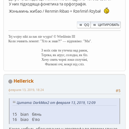
У них підходяща фонетика та орфографія.
Жэньминь жибао / Renmin Ribao = Rzeńmiń Rzybał
QQ
ЦИТИРОВАТЬ
Tej wojny nikt za nas nie wygra! © Wiedźmin III
Коли зчинять лемент: "Хто ж знав?!" — відповімо: "Ми".
З моїх снів ти утечеш над ранок,
Терпка, як аґрус, солодка, як біз.
Хочу снить чорні локи сплута́ні,
Фіалкові очі, мокрі від сліз.
Hellerick
февраля 13, 2019, 18:24
#5
Цитата: DarkMax2 от февраля 13, 2019, 12:09
15 bian бянь
16 biao б'яо