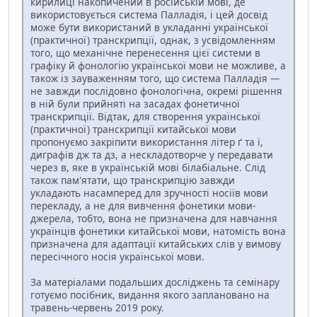
кирилиці накопичений в російській мові, де
використовується система Палладія, і цей досвід
може бути використаний в укладанні української
(практичної) транскрипції, однак, з усвідомленням
того, що механічне перенесення цієї системи в
графіку й фонологію української мови не можливе, а
також із зауваженням того, що система Палладія —
не завжди послідовно фонологічна, окремі рішення
в ній були прийняті на засадах фонетичної
транскрипції. Відтак, для створення української
(практичної) транскрипції китайської мови
пропонуємо закріпити використання літер ґ та ї,
диграфів дж та дз, а нескладотворче у передавати
через в, яке в українській мові білабіальне. Слід
також пам'ятати, що транскрипцію завжди
укладають насамперед для зручності носіїв мови
перекладу, а не для вивчення фонетики мови-
джерела, тобто, вона не призначена для навчання
українців фонетики китайської мови, натомість вона
призначена для адаптації китайських слів у вимову
пересічного носія української мови.
За матеріалами подальших досліджень та семінару
готуємо посібник, видання якого заплановано на
травень-червень 2019 року.