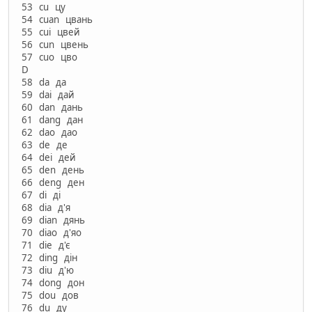
53 cu цу
54 cuan цвань
55 cui цвей
56 cun цвень
57 cuo цво
D
58 da да
59 dai дай
60 dan дань
61 dang дан
62 dao дао
63 de де
64 dei дей
65 den день
66 deng ден
67 di ді
68 dia д'я
69 dian дянь
70 diao д'яо
71 die д'є
72 ding дін
73 diu д'ю
74 dong дон
75 dou дов
76 du ду