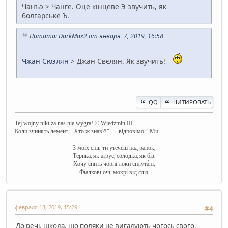
Чанъэ > Чанге. Оце кінцеве Э звучить, як
болгарське Ъ.
Цитата: DarkMax2 от января 7, 2019, 16:58
Чжан Сюэлян
> Джан Свєлян. Як звучить!
QQ
ЦИТИРОВАТЬ
Tej wojny nikt za nas nie wygra! © Wiedźmin III
Коли зчинять лемент: "Хто ж знав?!" — відповімо: "Ми".
З моїх снів ти утечеш над ранок,
Терпка, як аґрус, солодка, як біз.
Хочу снить чорні локи сплута́ні,
Фіалкові очі, мокрі від сліз.
февраля 13, 2019, 15:29
#4
До речі, шкода, що поляки не вигадують чогось свого.