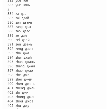
382 yue юе
383 yun юнь
Z
384 za дза
385 zai дзай
386 zan дзань
387 zang дзан
388 zao дзао
389 ze дз'е
390 zei дзей
391 zen дзень
392 zeng дзен
393 zha джа
394 zhai джай
395 zhan джань
396 zhang джан
397 zhao джао
398 zhe дже
399 zhei джей
400 zhen джень
401 zheng джен
402 zhi джи
403 zhong джон
404 zhou джов
405 zhu джу