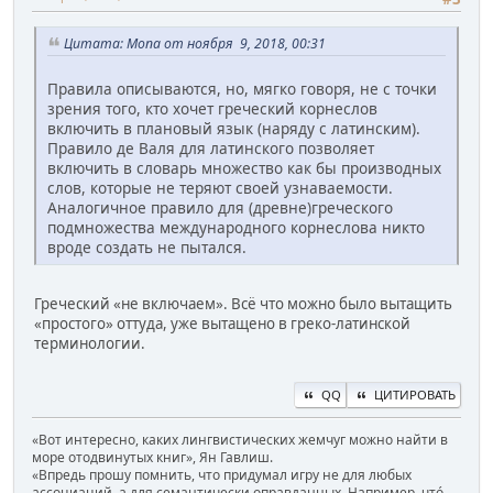
Цитата: Mona от ноября 9, 2018, 00:31
Правила описываются, но, мягко говоря, не с точки
зрения того, кто хочет греческий корнеслов
включить в плановый язык (наряду с латинским).
Правило де Валя для латинского позволяет
включить в словарь множество как бы производных
слов, которые не теряют своей узнаваемости.
Аналогичное правило для (древне)греческого
подмножества международного корнеслова никто
вроде создать не пытался.
Греческий «не включаем». Всё что можно было вытащить
«простого» оттуда, уже вытащено в греко-латинской
терминологии.
QQ
ЦИТИРОВАТЬ
«Вот интересно, каких лингвистических жемчуг можно найти в
море отодвинутых книг», Ян Гавлиш.
«Впредь прошу помнить, что придумал игру не для любых
ассоциаций, а для семантически оправданных. Например, чтó