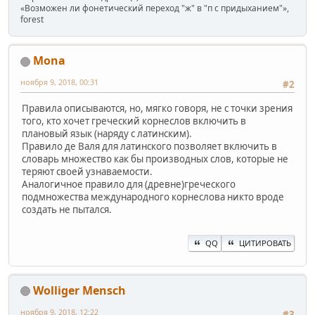
«Возможен ли фонетический переход "ж" в "п с придыханием"»,
forest
Mona
ноября 9, 2018, 00:31
#2
Правила описываются, но, мягко говоря, не с точки зрения
того, кто хочет греческий корнеслов включить в
плановый язык (наряду с латинским).
Правило де Валя для латинского позволяет включить в
словарь множество как бы производных слов, которые не
теряют своей узнаваемости.
Аналогичное правило для (древне)греческого
подмножества международного корнеслова никто вроде
создать не пытался.
QQ
ЦИТИРОВАТЬ
Wolliger Mensch
ноября 9, 2018, 12:22
#3