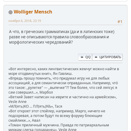
Wolliger Mensch
ноября 6, 2018, 23:19
#1
А что, в греческих грамматиках (да и в латинских тоже)
разве не описываются правила словообразования и
морфологических чередований?
QQ
ЦИТИРОВАТЬ
«Вот интересно, каких лингвистических жемчуг можно найти в
море отодвинутых книг», Ян Гавлиш.
«Впредь прошу помнить, что придумал игру не для любых
ассоциаций, а для семантически оправданных. Например, чтó
это такое: ,,рулетке" — ,,выпечке"?? Тем более, что сей ляпсус я
сам совершил...», Марбол
«Ветхий Завет написан на иврите и частично на армейском»,
Vesle Anne
«МЛ(ять)КО ... ПЛ(ять)NЪ», Тася
«Вот откроет этот спойлер, например, Марго, ничего не
подозревая, а потом будут по всему форуму блюющие
смайлики...», Авал
«Томан приличный мужчина. Правда по патриархальным
меркам слегка голодранец», Vesle Anne