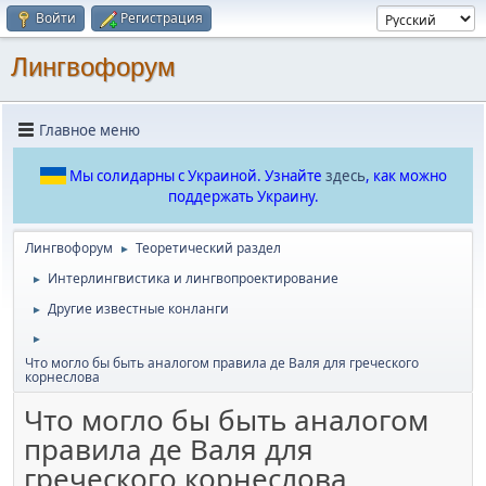
Войти
Регистрация
Лингвофорум
Главное меню
Мы солидарны с Украиной. Узнайте
здесь
, как можно
поддержать Украину.
Лингвофорум
Теоретический раздел
►
Интерлингвистика и лингвопроектирование
►
Другие известные конланги
►
►
Что могло бы быть аналогом правила де Валя для греческого
корнеслова
Что могло бы быть аналогом
правила де Валя для
греческого корнеслова