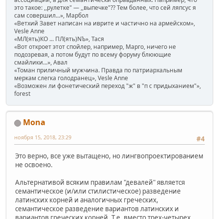
это такое: ,,рулетке" — ,,выпечке"?? Тем более, что сей ляпсус я
сам совершил...», Марбол
«Ветхий Завет написан на иврите и частично на армейском»,
Vesle Anne
«МЛ(ять)КО ... ПЛ(ять)NЪ», Тася
«Вот откроет этот спойлер, например, Марго, ничего не
подозревая, а потом будут по всему форуму блюющие
смайлики...», Авал
«Томан приличный мужчина. Правда по патриархальным
меркам слегка голодранец», Vesle Anne
«Возможен ли фонетический переход "ж" в "п с придыханием"»,
forest
Mona
ноября 15, 2018, 23:29
#4
Это верно, все уже вытащено, но лингвопроектированием
не освоено.
Альтернативой всяким правилам "девалей" является
семантическое (и/или стилистическое) разведение
латинских корней и аналогичных греческих,
семантическое разведение вариантов латинских и
вариантов греческих корней. Т.е. вместо трех-четырех