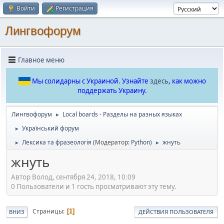
Войти
Регистрация
Лингвофорум
Главное меню
Мы солидарны с Украиной. Узнайте
здесь
, как можно
поддержать Украину.
Лингвофорум
Local boards - Разделы на разных языках
►
Український форум
►
Лексика та фразеологія
(Модератор:
Python
)
жнуть
►
►
жнуть
Автор Волод, сентября 24, 2018, 10:09
0 Пользователи и 1 гость просматривают эту тему.
Страницы
1
ВНИЗ
ДЕЙСТВИЯ ПОЛЬЗОВАТЕЛЯ