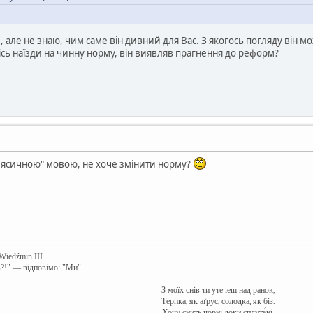
 але не знаю, чим саме він дивний для Вас. З якогось погляду він 
ісь наїзди на чинну норму, він виявляв прагнення до реформ?
лясичною" мовою, не хоче змінити норму?
 Wiedźmin III
в?!" — відповімо: "Ми".
З моїх снів ти утечеш над ранок,
Терпка, як аґрус, солодка, як біз.
Хочу снить чорні локи сплута́ні,