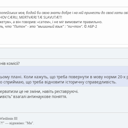
опейських мов, бодай би свою знати добре і на ній принести до своєї хати св
AHOV CÆRU, MERTVÆRI TÆ SLAVUTÆT!
етум», а він говорив: «сатем», і не міг вимовити правильно.
, что "Питон" - это "мышиный язык" : "пи+тон".
© АБР-2
ів комісії?
ьому плані. Коли кажуть, що треба повернути в мову норми 20-х р
йно сприймаю, що треба відновити історичну справедливість.
ерватизм це не зміни, навіть реставруючі.
ливість" взагалі антинаукове поняття.
 Wiedźmin III
в?!" — відповімо: "Ми".