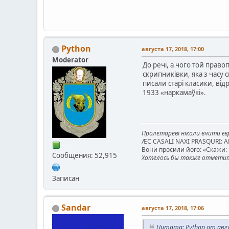
Python
августа 17, 2018, 17:00
Moderator
До речі, а чого той право
скрипниківки, яка з часу
писали старі класики, від
1933 «наркамаўкі».
Пролетареві ніколи вчити євр
ÆC CASALI NAXI PRASQURI: 
Вони просили його: «Скажи: к
Сообщения: 52,915
Хотелось бы также отметить
Записан
Sandar
августа 17, 2018, 17:06
Цитата: Python от авгу