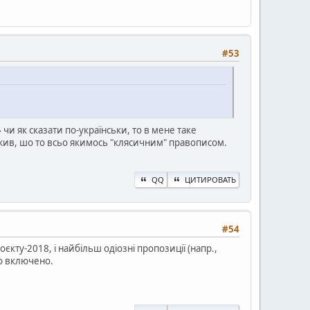
#53
чи як сказати по-українськи, то в мене таке
ажив, шо то всьо якимось "клясичним" правописом.
QQ
ЦИТИРОВАТЬ
#54
кту-2018, і найбільш одіозні пропозиції (напр.,
ло включено.