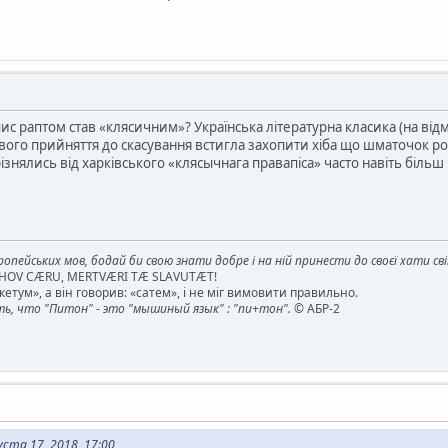
пис раптом став «клясичним»? Українська літературна класика (на відм
 свого прийняття до скасування встигла захопити хіба що шматочок р
різнялись від харківського «клясычнага правапіса» часто навіть більш
опейських мов, бодай би свою знати добре і на ній принести до своєї хати св
AHOV CÆRU, MERTVÆRI TÆ SLAVUTÆT!
етум», а він говорив: «сатем», і не міг вимовити правильно.
, что "Питон" - это "мышиный язык" : "пи+тон".
© АБР-2
ста 17, 2018, 17:00