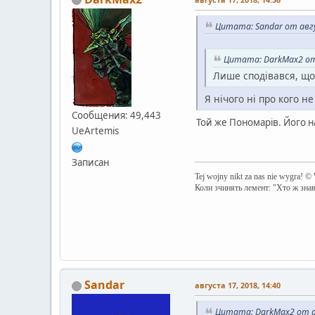
Цитата: Sandar от авгу
Цитата: DarkMax2 от 
Лише сподівався, що
Я нічого ні про кого н
Сообщения: 49,443
Той же Пономарів. Його на
UeArtemis
Записан
Tej wojny nikt za nas nie wygra! ©
Коли зчинять лемент: "Хто ж зна
Sandar
августа 17, 2018, 14:40
Цитата: DarkMax2 от ав