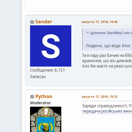
Sandar
августа 17, 2018, 14:46
Цитата: DarkMax2 от ав
Людина, що веде блог
Та я пару раз бачив на бі
враження, шо він дивний,
Але Ви маєте на увазі шо
Сообщения: 8,721
Записан
Python
августа 17, 2018, 15:21
Moderator
Заради справедливості, По
передача російських іме