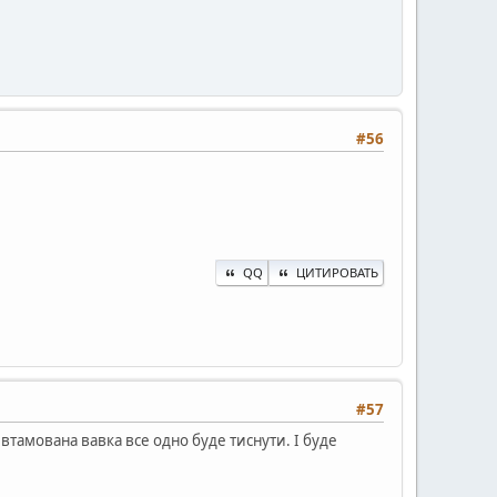
#56
QQ
ЦИТИРОВАТЬ
#57
втамована вавка все одно буде тиснути. І буде