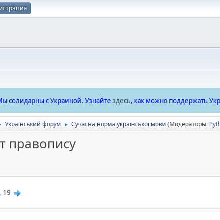
истрация
ы солидарны с Украиной. Узнайте
здесь
, как можно поддержать Укр
Український форум
Сучасна норма української мови
(Модераторы:
Pyt
►
►
т правопису
.
19