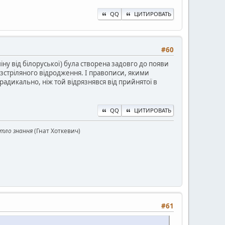
QQ
ЦИТИРОВАТЬ
#60
іну від білоруської) була створена задовго до появи
озстріляного відродження. І правописи, якими
 радикально, ніж той відрязнявся від прийнятої в
QQ
ЦИТИРОВАТЬ
ітло знання
(Гнат Хоткевич)
#61