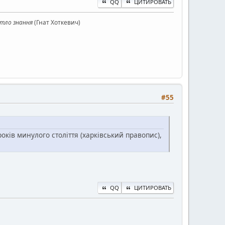
QQ
ЦИТИРОВАТЬ
ітло знання
(Гнат Хоткевич)
#55
оків минулого століття (харківський правопис),
QQ
ЦИТИРОВАТЬ