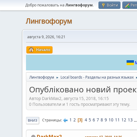
Добро пожаловать на
Лингвофорум
.
Войти
Рег
Лингвофорум
августа 9, 2026, 16:21
Начало
М
Лингвофорум
Local boards - Разделы на разных языках
►
Опубліковано новий проек
Автор DarkMax2, августа 15, 2018, 16:15
0 Пользователи и 1 гость просматривают эту тему.
1
2
4
5
6
7
8
9
10
11
12
13
..
Страницы
3
ВНИЗ
DarkMax2
августа 17, 2018, 14:36