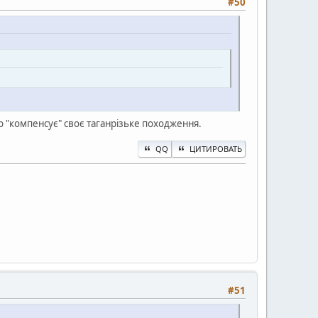
#50
тю "компенсує" своє таганрізьке походження.
QQ
ЦИТИРОВАТЬ
#51