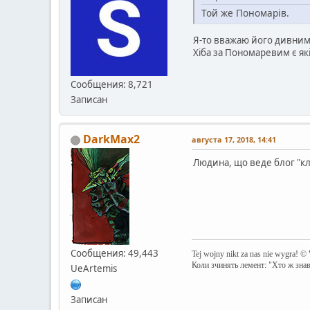
Той же Пономарів.
Я-то вважаю його дивним,
Хіба за Пономаревим є як
Сообщения: 8,721
Записан
DarkMax2
августа 17, 2018, 14:41
Людина, що веде блог "к
Сообщения: 49,443
Tej wojny nikt za nas nie wygra! ©
Коли зчинять лемент: "Хто ж зна
UeArtemis
Записан