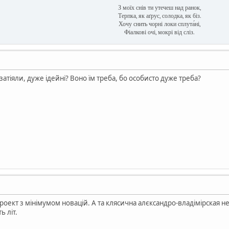
З моїх снів ти утечеш над ранок,
Терпка, як аґрус, солодка, як біз.
Хочу снить чорні локи сплута́ні,
Фіалкові очі, мокрі від сліз.
 затіяли, дуже ідейні? Воно їм треба, бо особисто дуже треба?
роект з мінімумом новацій. А та клясична алєксандро-владімірская не
ь літ.