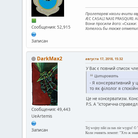
Пролетареві ніколи вчити євр
ÆC CASALI NAXI PRASQURI: 
Вони просили його: «Скажи: к
Сообщения: 52,915
Хотелось бы также отметить
Записан
DarkMax2
августа 17, 2018, 15:32
У Вас є повний список член
Цитировать
- Я консервативний у ц
то як філолог я спокі
Це не консерватизм. Конс
P.S. А "історична справед
Сообщения: 49,443
UeArtemis
Tej wojny nikt za nas nie wygra! ©
Записан
Коли зчинять лемент: "Хто ж зна