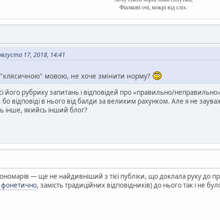
Фіалкові очі, мокрі від сліз.
густа 17, 2018, 14:41
 "клясичною" мовою, не хоче змінити норму?
бісі його рубрику запитань і відповідей про «правильно/неправильно» 
 бо відповіді в нього від балди за великим рахунком. Але я не заув
сь інше, якийсь інший блог?
номарів — ще не найдивніший з тієї публіки, що доклала руку до проє
н фонетично
, замість традиційних відповідників) до нього так і не бу