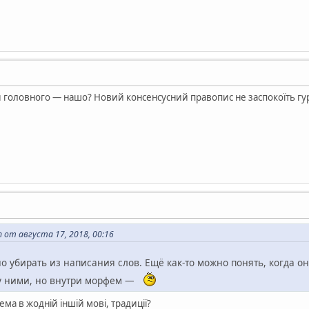
 головного — нашо? Новий консенсусний правопис не заспокоїть гур
 от августа 17, 2018, 00:16
 убирать из написания слов. Ещё как-то можно понять, когда о
у ними, но внутри морфем —
ема в жодній іншій мові, традиції?