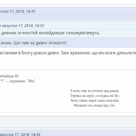
ста 17, 2018, 14:35
августа 17, 2018, 14:33
 дивних лічностєй якнайдовше гальмуватимуть.
е знаю. Шо там за дивні лічності?
станови в блогу доволі дивні. Таке враження, що він всією діяльніс
 Wiedźmin III
в?!" — відповімо: "Ми".
З моїх снів ти утечеш над ранок,
Терпка, як аґрус, солодка, як біз.
Хочу снить чорні локи сплута́ні,
Фіалкові очі, мокрі від сліз.
густа 17, 2018, 14:36