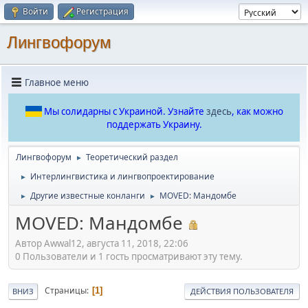
Войти
Регистрация
Лингвофорум
Главное меню
Мы солидарны с Украиной. Узнайте
здесь
, как можно
поддержать Украину.
Лингвофорум
Теоретический раздел
►
Интерлингвистика и лингвопроектирование
►
Другие известные конланги
MOVED: Мандомбе
►
►
MOVED: Мандомбе
Автор Awwal12, августа 11, 2018, 22:06
0 Пользователи и 1 гость просматривают эту тему.
Страницы
1
ВНИЗ
ДЕЙСТВИЯ ПОЛЬЗОВАТЕЛЯ