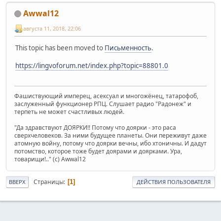
Awwal12
августа 11, 2018, 22:06
This topic has been moved to
Письменность
.
https://lingvoforum.net/index.php?topic=88801.0
Фашиствующий имперец, асексуал и многожёнец, татарофоб,
заслуженный функционер РПЦ. Слушает радио "Радонеж" и
терпеть не может счастливых людей.
"Да здравствуют ДОЯРКИ!! Потому что доярки - это раса
сверхчеловеков. За ними будущее планеты. Они переживут даже
атомную войну, потому что доярки вечны, ибо хтоничны. И дадут
потомство, которое тоже будет доярами и доярками. Ура,
товарищи!.." (c) Awwal12
Страницы
1
ВВЕРХ
ДЕЙСТВИЯ ПОЛЬЗОВАТЕЛЯ