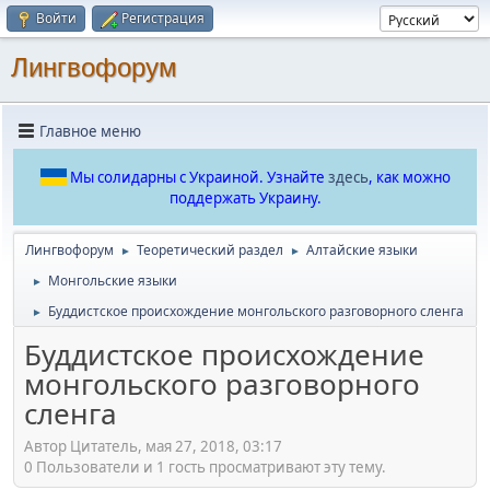
Войти
Регистрация
Лингвофорум
Главное меню
Мы солидарны с Украиной. Узнайте
здесь
, как можно
поддержать Украину.
Лингвофорум
Теоретический раздел
Алтайские языки
►
►
Монгольские языки
►
Буддистское происхождение монгольского разговорного сленга
►
Буддистское происхождение
монгольского разговорного
сленга
Автор Цитатель, мая 27, 2018, 03:17
0 Пользователи и 1 гость просматривают эту тему.