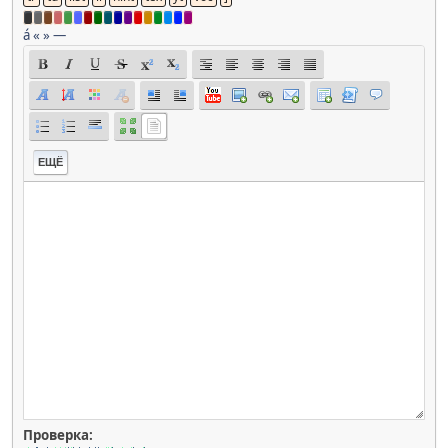
á
«
»
—
ЕЩЁ
Проверка: