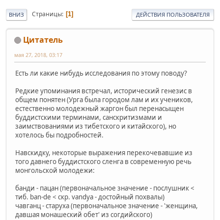
Страницы
1
ВНИЗ
ДЕЙСТВИЯ ПОЛЬЗОВАТЕЛЯ
Цитатель
мая 27, 2018, 03:17
Есть ли какие нибудь исследования по этому поводу?
Редкие упоминания встречал, исторический генезис в
общем понятен (Урга была городом лам и их учеников,
естественно молодежный жаргон был перенасыщен
буддистскими терминами, санскритизмами и
заимствованиями из тибетского и китайского), но
хотелось бы подробностей.
Навскидку, некоторые выражения перекочевавшие из
того давнего буддистского сленга в современную речь
монгольской молодежи:
банди - пацан (первоначальное значение - послушник <
тиб. ban-de < скр. vandya - достойный похвалы)
чавганц - старуха (первоначальное значение - 'женщина,
давшая монашеский обет' из согдийского)