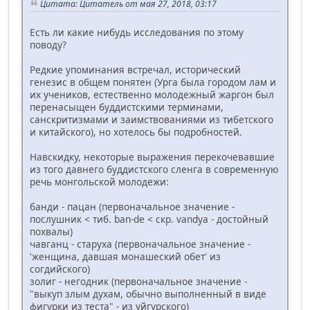
Цитата: Цитатель от мая 27, 2018, 03:17
Есть ли какие нибудь исследования по этому
поводу?
Редкие упоминания встречал, исторический
генезис в общем понятен (Урга была городом лам и
их учеников, естественно молодежный жаргон был
перенасыщен буддистскими терминами,
санскритизмами и заимствованиями из тибетского
и китайского), но хотелось бы подробностей.
Навскидку, некоторые выражения перекочевавшие
из того давнего буддистского сленга в современную
речь монгольской молодежи:
банди - пацан (первоначальное значение -
послушник < тиб. ban-de < скр. vandya - достойный
похвалы)
чавганц - старуха (первоначальное значение -
'женщина, давшая монашеский обет' из
согдийского)
золиг - негодник (первоначальное значение -
"выкуп злым духам, обычно выполненный в виде
фигурки из теста" - из уйгурского)