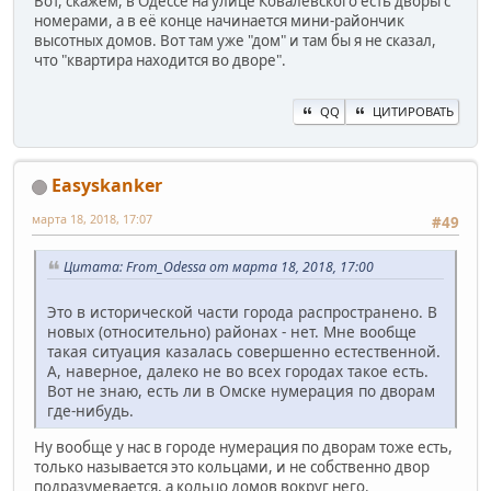
Вот, скажем, в Одессе на улице Ковалевского есть дворы с
номерами, а в её конце начинается мини-райончик
высотных домов. Вот там уже "дом" и там бы я не сказал,
что "квартира находится во дворе".
QQ
ЦИТИРОВАТЬ
Easyskanker
марта 18, 2018, 17:07
#49
Цитата: From_Odessa от марта 18, 2018, 17:00
Это в исторической части города распространено. В
новых (относительно) районах - нет. Мне вообще
такая ситуация казалась совершенно естественной.
А, наверное, далеко не во всех городах такое есть.
Вот не знаю, есть ли в Омске нумерация по дворам
где-нибудь.
Ну вообще у нас в городе нумерация по дворам тоже есть,
только называется это кольцами, и не собственно двор
подразумевается, а кольцо домов вокруг него.