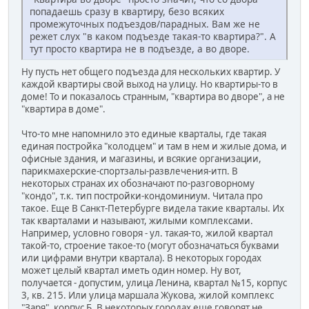
попадаешь сразу в квартиру, безо всяких
промежуточных подъездов/парадных. Вам же не
режет слух "в каком подъезде такая-то квартира?". А
тут просто квартира не в подъезде, а во дворе.
Ну пусть нет общего подъезда для нескольких квартир. У
каждой квартиры свой выход на улицу. Но квартиры-то в
доме! То и показалось странным, "квартира во дворе", а не
"квартира в доме".
Что-то мне напомнило это единые кварталы, где такая
единая постройка "колодцем" и там в нем и жилые дома, и
офисные здания, и магазины, и всякие организации,
парикмахерские-спортзалы-развлечения-итп. В
некоторых странах их обозначают по-разговорному
"кондо", т.к. тип постройки-кондоминиум. Читала про
такое. Еще В Санкт-Петербурге видела такие кварталы. Их
так кварталами и называют, жилыми комплексами.
Например, условно говоря - ул. такая-то, жилой квартал
такой-то, строение такое-то (могут обозначаться буквами
или цифрами внутри квартала). В некоторых городах
может целый квартал иметь один номер. Ну вот,
получается - допустим, улица Ленина, квартал №15, корпус
3, кв. 215. Или улица маршала Жукова, жилой комплекс
"Заря", корпус Б. В некоторых городах еще говорят не