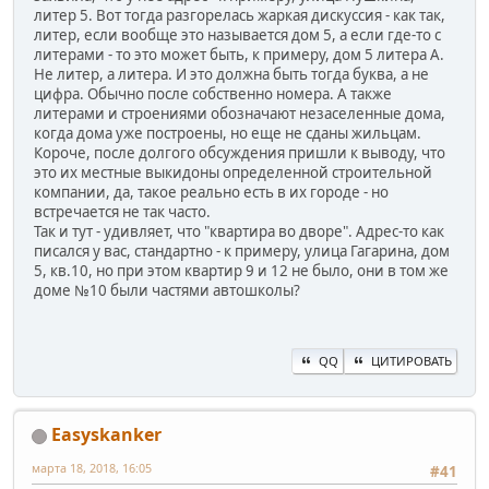
литер 5. Вот тогда разгорелась жаркая дискуссия - как так,
литер, если вообще это называется дом 5, а если где-то с
литерами - то это может быть, к примеру, дом 5 литера А.
Не литер, а литера. И это должна быть тогда буква, а не
цифра. Обычно после собственно номера. А также
литерами и строениями обозначают незаселенные дома,
когда дома уже построены, но еще не сданы жильцам.
Короче, после долгого обсуждения пришли к выводу, что
это их местные выкидоны определенной строительной
компании, да, такое реально есть в их городе - но
встречается не так часто.
Так и тут - удивляет, что "квартира во дворе". Адрес-то как
писался у вас, стандартно - к примеру, улица Гагарина, дом
5, кв.10, но при этом квартир 9 и 12 не было, они в том же
доме №10 были частями автошколы?
QQ
ЦИТИРОВАТЬ
Easyskanker
марта 18, 2018, 16:05
#41