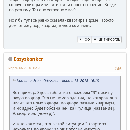
корпус, а литера или литер, или просто строение. Везде
по-разному. Так оно устроено у вас?
Но я бы тут все равно сказала - квартира в доме. Просто
дом- он же двор, квартал, жилой комплекс.
QQ
ЦИТИРОВАТЬ
Easyskanker
марта 18, 2018, 16:54
#46
Цитата: From_Odessa от марта 18, 2018, 16:18
Вот пример. Здесь табличка с номером "9" висит у
входа во двор. Это не номер здания, на котором она
висит, это номер двора. Во дворе разные квартиры,
и их адрес будет обозначен, как "улица [название],
9, квартира, [номер]".
И мне кажется , что в этой ситуации " квартира
находится во дворе" звучит вполне уместно.