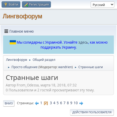
Войти
Регистрация
Лингвофорум
Главное меню
Мы солидарны с Украиной. Узнайте
здесь
, как можно
поддержать Украину.
Лингвофорум
Общий раздел
►
Просто общение
(Модератор:
wandrien
)
Странные шаги
►
►
Странные шаги
Автор From_Odessa, марта 18, 2018, 07:32
0 Пользователи и 2 гостей просматривают эту тему.
1
3
4
5
6
7
8
9
10
Страницы
2
ВНИЗ
ДЕЙСТВИЯ ПОЛЬЗОВАТЕЛЯ