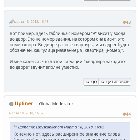
марта 18, 2018, 16:18
#43
Вот пример. Здесь табличка с номером "9" висит у входа
во двор. Это не номер здания, на котором она висит, это
номер двора. Во дворе разные квартиры, и их адрес будет
обозначен, как "улица [название], 9, квартира, [номер]".
И мне кажется , что в этой ситуации " квартира находится
во дворе" звучит вполне уместно.
QQ
ЦИТИРОВАТЬ
Upliner
Global Moderator
марта 18, 2018, 16:32
#44
Цитата: Easyskanker от марта 18, 2018, 16:05
Конечно нет, здесь расширенное значение слова
"подъезд" как секции дома, пусть неправильное, но