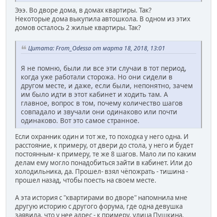
Эээ. Во дворе дома, в домах квартиры. Так?
Некоторые дома выкупила автошкола. В одном из этих
домов осталось 2 жилые квартиры. Так?
Цитата: From_Odessa от марта 18, 2018, 13:01
Я не помню, были ли все эти случаи в тот период,
когда уже работали сторожа. Но они сидели в
другом месте, и даже, если были, непонятно, зачем
им было идти в этот кабинет и ходить там. А
главное, вопрос в том, почему количество шагов
совпадало и звучали они одинаково или почти
одинаково. Вот это самое странное.
Если охранник один и тот же, то походка у него одна. И
расстояние, к примеру, от двери до стола, у него и будет
постоянным- к примеру, те же 8 шагов. Мало ли по каким
делам ему могло понадобиться зайти в кабинет. Или до
холодильника, да. Прошел- взял чёпожрать - тишина -
прошел назад, чтобы поесть на своем месте.
А эта история с "квартирами во дворе" напомнила мне
другую историю с другого форума, где одна девушка
заявила, что у нее адрес - к примеру, улица Пушкина,