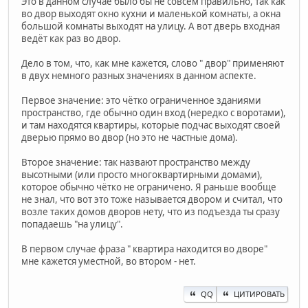
Это в данном случае было бы не совсем правильно, так как
во двор выходят окно кухни и маленькой комнаты, а окна
большой комнаты выходят на улицу. А вот дверь входная
ведёт как раз во двор.
Дело в том, что, как мне кажется, слово " двор" применяют
в двух немного разных значениях в данном аспекте.
Первое значение: это чётко ограниченное зданиями
пространство, где обычно один вход (нередко с воротами),
и там находятся квартиры, которые подчас выходят своей
дверью прямо во двор (но это не частные дома).
Второе значение: так назвают пространство между
высотными (или просто многоквартирными домами),
которое обычно чётко не ограничено. Я раньше вообще
не знал, что вот это тоже называется двором и считал, что
возле таких домов дворов нету, что из подъезда ты сразу
попадаешь "на улицу".
В первом случае фраза " квартира находится во дворе"
мне кажется уместной, во втором - нет.
QQ
ЦИТИРОВАТЬ