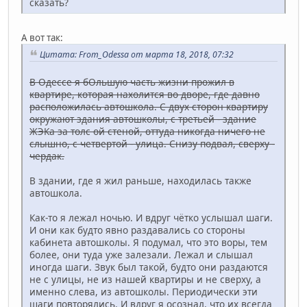
сказать?
А вот так:
Цитата: From_Odessa от марта 18, 2018, 07:32
В Одессе я бОльшую часть жизни прожил в
квартире, которая нахолится во дворе, где давно
расположилась автошкола. С двух сторон квартиру
окружают здания автошколы, с третьей - здание
ЖЭКа за толс ой стеной, оттуда никогда ничего не
слышно, с четвертой - улица. Снизу подвал, сверху -
чердак.
В здании, где я жил раньше, находилась также
автошкола.
Как-то я лежал ночью. И вдруг чётко услышал шаги.
И они как будто явно раздавались со стороны
кабинета автошколы. Я подумал, что это воры, тем
более, они туда уже залезали. Лежал и слышал
иногда шаги. Звук был такой, будто они раздаются
не с улицы, не из нашей квартиры и не сверху, а
именно слева, из автошколы. Периодически эти
шаги повторялись. И вдруг я осознал, что их всегда