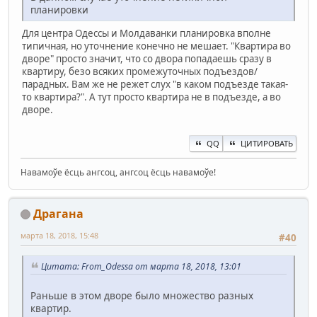
планировки
Для центра Одессы и Молдаванки планировка вполне
типичная, но уточнение конечно не мешает. "Квартира во
дворе" просто значит, что со двора попадаешь сразу в
квартиру, безо всяких промежуточных подъездов/
парадных. Вам же не режет слух "в каком подъезде такая-
то квартира?". А тут просто квартира не в подъезде, а во
дворе.
QQ
ЦИТИРОВАТЬ
Навамоўе ёсць ангсоц, ангсоц ёсць навамоўе!
Драгана
марта 18, 2018, 15:48
#40
Цитата: From_Odessa от марта 18, 2018, 13:01
Раньше в этом дворе было множество разных
квартир.