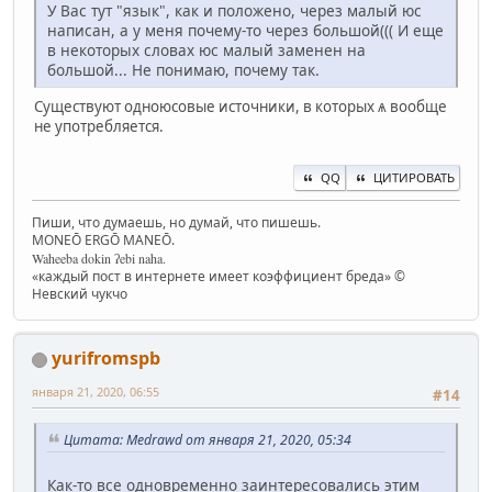
У Вас тут "язык", как и положено, через малый юс
написан, а у меня почему-то через большой((( И еще
в некоторых словах юс малый заменен на
большой... Не понимаю, почему так.
Существуют одноюсовые источники, в которых ѧ вообще
не употребляется.
QQ
ЦИТИРОВАТЬ
Пиши, что думаешь, но думай, что пишешь.
MONEŌ ERGŌ MANEŌ.
Waheeba dokin ʔebi naha.
«каждый пост в интернете имеет коэффициент бреда» ©
Невский чукчо
yurifromspb
января 21, 2020, 06:55
#14
Цитата: Medrawd от января 21, 2020, 05:34
Как-то все одновременно заинтересовались этим