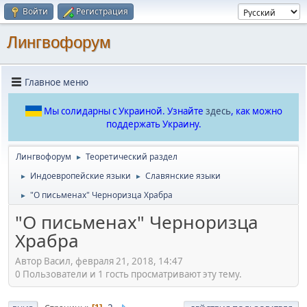
Войти
Регистрация
Лингвофорум
Главное меню
Мы солидарны с Украиной. Узнайте
здесь
, как можно
поддержать Украину.
Лингвофорум
Теоретический раздел
►
Индоевропейские языки
Славянские языки
►
►
"О письменах" Черноризца Храбра
►
"О письменах" Черноризца
Храбра
Автор Васил, февраля 21, 2018, 14:47
0 Пользователи и 1 гость просматривают эту тему.