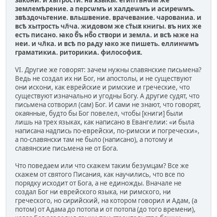
землемѣрение. а персѡмъ и халдеѡмъ и асиреѡмъ.
звѣздочьтение. вльшвение. врачевание. чарованиа. и
всѣ хытрость чл҃ча. жидовом же ст҃ыѫ книгы. въ них же
есть писано. ꙗко б҃ъ нб҃о створи и землѧ. и всѣ ꙗже на
неи. и чл҃ка. и всѣ по рѧду ꙗко же пишеть. еллинѡмъ
граматикиѧ. риторикиѧ. философиѫ.
VI. Другие же говорят: зачем нужны славянские письмена?
Ведь не создал их ни Бог, ни апостолы, и не существуют
они искони, как еврейские и римские и греческие, что
существуют изначально и угодны Богу. А другие судят, что
письмена сотворил (сам) Бог. И сами не знают, что говорят,
окаянные, будто бы Бог повелел, чтобы [книги] были
лишь на трех языках, как написано в Евангелии: «и была
написана надпись по-еврейски, по-римски и погречески»,
а по-славянски там не было (написано), а потому и
славянские письмена не от Бога.
Что поведаем или что скажем таким безумцам? Все же
скажем от святого Писания, как научились, что все по
порядку исходит от Бога, а не единожды. Вначале не
создал Бог ни еврейского языка, ни римского, ни
греческого, но сирийский, на котором говорил и Адам, (а
потом) от Адама до потопа и от потопа (до того времени),