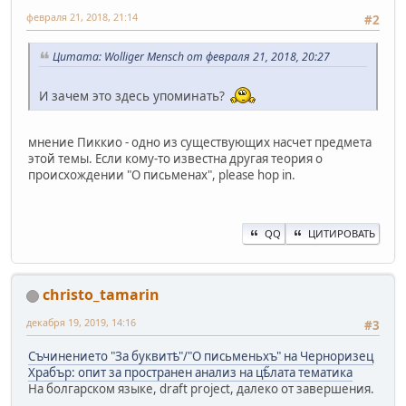
февраля 21, 2018, 21:14
#2
Цитата: Wolliger Mensch от февраля 21, 2018, 20:27
И зачем это здесь упоминать?
мнение Пиккио - одно из существующих насчет предмета
этой темы. Если кому-то известна другая теория о
происхождении "О письменах", please hop in.
QQ
ЦИТИРОВАТЬ
christo_tamarin
декабря 19, 2019, 14:16
#3
Съчинението "За буквитѣ"/"О письменьхъ" на Черноризец
Храбър: опит за пространен анализ на цѣ̋лата тематика
На болгарском языке, draft project, далеко от завершения.