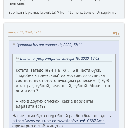
твой свет.
Bāb-lišānī lapit-ma, lū awīlāta! // from "Lamentations of Urišapibim".
января 21, 2020, 07:16
#17
Цитата: bvs от января 19, 2020, 17:11
Цитата: yurifromspb от января 19, 2020, 12:03
Кстати, загадочные ПѢ, ХЛ, ТЪ в части букв,
"подобных греческим" из московского списка
соответствуют отсутствующим греческим Ψ, Ξ, Θ ,
и как раз, губной, велярный, зубной. Может, это
они и есть?
А что в других списках, какие варианты
алфавита есть?
Насчет этих букв подробный разбор был вот здесь:
https://www.youtube.com/watch?v=uY6_CS8ZAmc
(примерно c 30-й минуты)