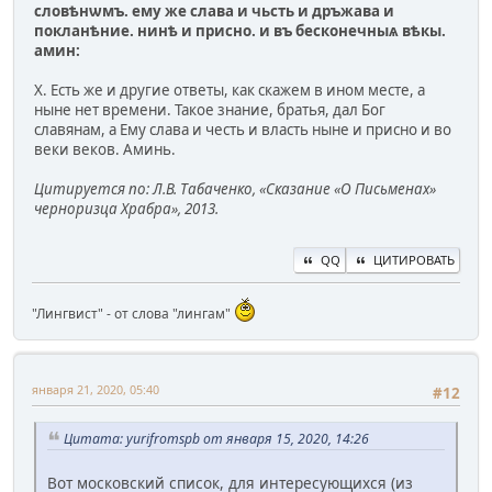
словѣнѡмъ. ему же слава и чьсть и дръжава и
покланѣние. нинѣ и присно. и въ бесконечныѧ вѣкы.
амин:
X. Есть же и другие ответы, как скажем в ином месте, а
ныне нет времени. Такое знание, братья, дал Бог
славянам, а Ему слава и честь и власть ныне и присно и во
веки веков. Аминь.
Цитируется по: Л.В. Табаченко, «Сказание «О Письменах»
черноризца Храбра», 2013.
QQ
ЦИТИРОВАТЬ
"Лингвист" - от слова "лингам"
января 21, 2020, 05:40
#12
Цитата: yurifromspb от января 15, 2020, 14:26
Вот московский список, для интересующихся (из