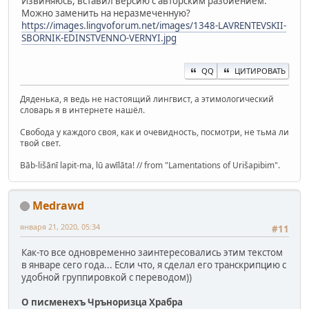
Извиняюсь, вставил версию с авторским разбиением.
Можно заменить на неразмеченную?
https://images.lingvoforum.net/images/1348-LAVRENTEVSKII-
SBORNIK-EDINSTVENNO-VERNYI.jpg
QQ
ЦИТИРОВАТЬ
Дяденька, я ведь не настоящий лингвист, а этимологический
словарь я в интернете нашёл.
Свобода у каждого своя, как и очевидность, посмотри, не тьма ли
твой свет.
Bāb-lišānī lapit-ma, lū awīlāta! // from "Lamentations of Urišapibim".
Medrawd
января 21, 2020, 05:34
#11
Как-то все одновременно заинтересовались этим текстом
в январе сего года... Если что, я сделал его транскрипцию с
удобной группировкой с переводом))
О писменехъ Чръноризца Храбра