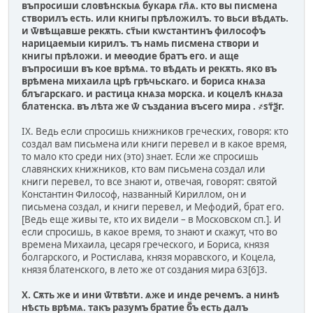
въпросиши словѣнскыѧ букарѧ гл҃ѧ. кто вы писмена
створилъ есть. или книгы прѣложилъ. то вьси вѣдѧть.
и ѿвѣщавше рекѫть. ст҃ыи кѡстантинъ философъ
нарицаемыи кирилъ. тъ намь писмена створи и
книгы прѣложи. и меѳодие братъ его. и аще
въпросиши въ кое врѣмѧ. то вѣдѧть и рекѫть. яко въ
врѣмена михаила црѣ грѣчьскаго. и бориса кнѧза
блъгарскаго. и растица кнѧза морска. и коцелѣ кнѧза
блатенска. въ лѣта же ѿ създаниа въсего мира . ҂sт҃ѯг.
IX. Ведь если спросишь книжников греческих, говоря: кто
создал вам письмена или книги перевел и в какое время,
то мало кто среди них (это) знает. Если же спросишь
славянских книжников, кто вам письмена создал или
книги перевел, то все знают и, отвечая, говорят: святой
Константин Философ, названный Кириллом, он и
письмена создал, и книги перевел, и Мефодий, брат его.
[Ведь еще живы те, кто их видели – в Московском сп.]. И
если спросишь, в какое время, то знают и скажут, что во
времена Михаила, цесаря греческого, и Бориса, князя
болгарского, и Ростислава, князя моравского, и Коцела,
князя блатенского, в лето же от создания мира 63[6]3.
X. Сѫть же и ини ѿтвѣти. ѧже и инде речемъ. а нинѣ
нѣсть врѣмѧ. такъ разумъ братие б҃ъ есть далъ