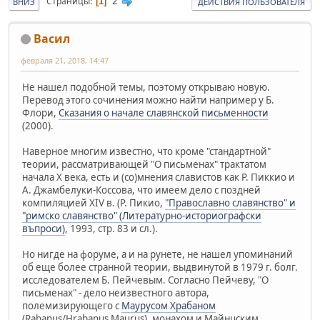
2
Страницы
1
ВНИЗ
ДЕЙСТВИЯ ПОЛЬЗОВАТЕЛЯ
Васил
февраля 21, 2018, 14:47
Не нашел подобной темы, поэтому открываю новую.
Перевод этого сочинения можно найти например у Б.
Флори,
Сказания о начале славянской письменности
(2000).
Наверное многим известно, что кроме "стандартной"
теории, рассматривающей "О письменах" трактатом
начала X века, есть и (со)мнения славистов как Р. Пиккио и
А. Джамбелуки-Коссова, что имеем дело с поздней
компиляцией XIV в. (Р. Пикио,
"Православно славянство" и
"римско славянство" (Литературно-историографски
въпроси)
, 1993, стр. 83 и сл.).
Но нигде на форуме, а и на рунете, не нашел упоминаний
об еще более странной теории, выдвинутой в 1979 г. болг.
исследователем Б. Пейчевым. Согласно Пейчеву, "О
письменах" - дело неизвестного автора,
полемизирующего с
Маурусом Храбаном
(Rabanus/Hrabanus Maurus), монахом и Майнцским