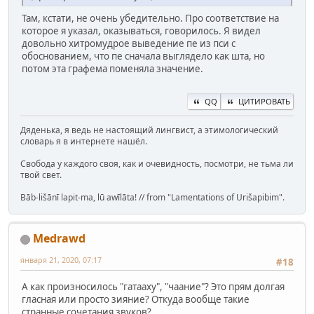
Там, кстати, не очень убедительно. Про соответствие на
которое я указал, оказываться, говорилось. Я видел
довольно хитромудрое выведение пе из пси с
обоснованием, что пе сначала выглядело как шта, но
потом эта графема поменяла значение.
QQ
ЦИТИРОВАТЬ
Дяденька, я ведь не настоящий лингвист, а этимологический
словарь я в интернете нашёл.
Свобода у каждого своя, как и очевидность, посмотри, не тьма ли
твой свет.
Bāb-lišānī lapit-ma, lū awīlāta! // from "Lamentations of Urišapibim".
Medrawd
января 21, 2020, 07:17
#18
А как произносилось "гатааху", "чаание"? Это прям долгая
гласная или просто зияние? Откуда вообще такие
странные сочетания звуков?