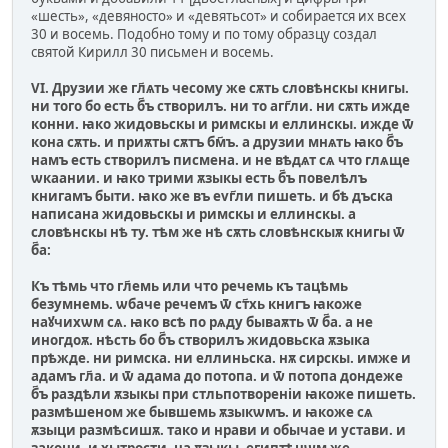
«шесть», «девяносто» и «девятьсот» и собирается их всех
30 и восемь. Подобно тому и по тому образцу создал
святой Кирилл 30 письмен и восемь.
VI. Друзии же гл҃ѧть чесому же сѫть словѣнскы книгы.
ни того бо есть б҃ъ створилъ. ни то агг҃ли. ни сѫть ижде
конни. ꙗко жидовьскы и римскы и еллинскы. ижде ѿ
кона сѫть. и приѫты сѫтъ бм҃ъ. а друзии мнѧть ꙗко б҃ъ
намъ есть створилъ писмена. и не вѣдѧт сѧ что глѧще
ѡкаании. и ꙗко трими ѫзыкы есть б҃ъ повелѣлъ
книгамъ быти. ꙗко же въ еvг҃ли пишеть. и бѣ дъска
написана жидовьскы и римскы и еллинскы. а
словѣнскы нѣ ту. тѣм же нѣ сѫть словѣнскыѫ книгы ѿ
б҃а:
Къ тѣмь что гл҃емь или что речемь къ тацѣмь
безумнемь. ѡбаче речемъ ѿ ст҃хь книгъ ꙗкоже
наꙋчихѡм сѧ. ꙗко всѣ по рѧду бываѫть ѿ б҃а. а не
иногдоѫ. нѣсть бо б҃ъ створилъ жидовьска ѫзыка
прѣжде. ни римска. ни еллиньска. нѫ сирскы. имже и
адамъ гл҃а. и ѿ адама до потопа. и ѿ потопа дондеже
б҃ъ раздѣли ѫзыкы при стльпотворенiи ꙗкоже пишеть.
размѣшеном же бывшемь ѫзыкѡмъ. и ꙗкоже сѧ
ѫзыци размѣсишѫ. тако и нрави и обычае и устави. и
закони. и хытрости. на ѫзыкы. египтѣнѡм же