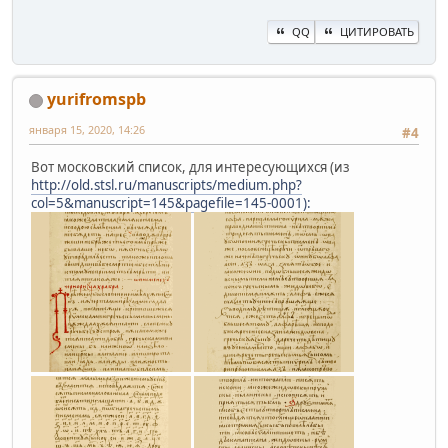
QQ
ЦИТИРОВАТЬ
yurifromspb
января 15, 2020, 14:26
#4
Вот московский список, для интересующихся (из
http://old.stsl.ru/manuscripts/medium.php?
col=5&manuscript=145&pagefile=145-0001):