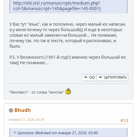
http://old.stsl.ru/manuscripts/medium.php?
col=5&manuscript=145&pagefile=145-0001):
У Вас тут "язык", как и положено, через малый юс написан,
а у меня почему-то через большой((( И еще в некоторых
словах юс малый заменен на большой... Не понимаю,
почему так. Но так в тексте, который я распознавал, и
было.
P.S. У Велинского (1901-й год!!) именно через большой юс
там(( Не понимаю...
QQ
ЦИТИРОВАТЬ
"Лингвист" - от слова "лингам"
Bhudh
января 21, 2020, 06:38
#13
Цитата: Medrawd от января 21, 2020, 05:40