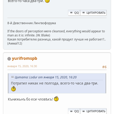
всего-то часа два-три.
QQ
ЦИТИРОВАТЬ
8-й Девственник Лингвофорума
If the doors of perception were cleansed, everything would appear to
man as it is: infinite. (W. Blake)
Какая потребителю разница, какой продукт лучше не работает?..
(Awwal12)
yurifromspb
января 15, 2020, 16:30
#6
Цитата: Lodur от января 15, 2020, 16:20
Потратил никак не полгода, всего-то часа два-три.
Кънижьнъ бо еси чловѣкъ!
QQ
ЦИТИРОВАТЬ