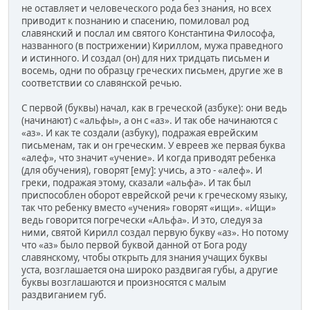
не оставляет и человеческого рода без знания, но всех
приводит к познанию и спасению, помиловал род
славянский и послал им святого Константина Философа,
названного (в пострижении) Кириллом, мужа праведного
и истинного. И создал (он) для них тридцать письмен и
восемь, одни по образцу греческих письмен, другие же в
соответствии со славянской речью.
С первой (буквы) начал, как в греческой (азбуке): они ведь
(начинают) с «альфы», а он с «аз». И так обе начинаются с
«аз». И как те создали (азбуку), подражая еврейским
письменам, так и он греческим. У евреев же первая буква
«алеф», что значит «учение». И когда приводят ребенка
(для обучения), говорят [ему]: учись, а это - «алеф». И
греки, подражая этому, сказали «альфа». И так был
приспособлен оборот еврейской речи к греческому языку,
так что ребенку вместо «учения» говорят «ищи». «Ищи»
ведь говорится погречески «Альфа». И это, следуя за
ними, святой Кирилл создал первую букву «аз». Но потому
что «аз» было первой буквой данной от Бога роду
славянскому, чтобы открыть для знания учащих буквы
уста, возглашается она широко раздвигая губы, а другие
буквы возглашаются и произносятся с малым
раздвиганием губ.