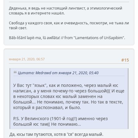
Дяденька, я ведь не настоящий лингвист, а этимологический
словарь я в интернете нашёл.
Свобода у каждого своя, как и очевидность, посмотри, не тьма ли
твой свет.
Bāb-lišānī lapit-ma, lū awīlāta! // from "Lamentations of Urišapibim".
января 21, 2020, 06:57
#15
Цитата: Medrawd от января 21, 2020, 05:40
У Вас тут "язык", как и положено, через малый юс
написан, а у меня почему-то через большой((( И еще
в некоторых словах юс малый заменен на
большой... Не понимаю, почему так. Но так в тексте,
который я распознавал, и было.
P.S. У Велинского (1901-й год!!) именно через
большой юс там(( Не понимаю...
Да, юсы там путаются, хотя в "ся" всегда малый.