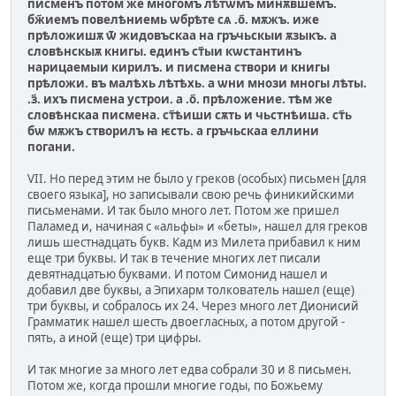
писменъ потом же многомъ лѣтѡмъ минѫвшемъ.
бж҃иемъ повелѣниемь ѡбрѣте сѧ .о҃. мѫжъ. иже
прѣложишѫ ѿ жидовъскаа на гръчьскыи ѫзыкъ. а
словѣнскыѫ книгы. единъ ст҃ыи кѡстантинъ
нарицаемыи кирилъ. и писмена створи и книгы
прѣложи. въ малѣхь лѣтѣхь. а ѡни мнози многы лѣты.
.з҃. ихъ писмена устрои. а .о҃. прѣложение. тѣм же
словѣнскаа писмена. cт҃ѣиши сѫть и чьстнѣиша. ст҃ь
бѡ мѫжъ створилъ ꙗ ѥсть. а гръчьскаа еллини
погани.
VII. Но перед этим не было у греков (особых) письмен [для
своего языка], но записывали свою речь финикийскими
письменами. И так было много лет. Потом же пришел
Паламед и, начиная с «альфы» и «беты», нашел для греков
лишь шестнадцать букв. Кадм из Милета прибавил к ним
еще три буквы. И так в течение многих лет писали
девятнадцатью буквами. И потом Симонид нашел и
добавил две буквы, а Эпихарм толкователь нашел (еще)
три буквы, и собралось их 24. Через много лет Дионисий
Грамматик нашел шесть двоегласных, а потом другой -
пять, а иной (еще) три цифры.
И так многие за много лет едва собрали 30 и 8 письмен.
Потом же, когда прошли многие годы, по Божьему