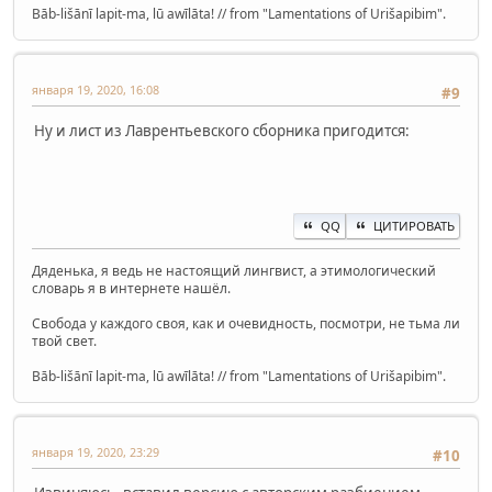
Bāb-lišānī lapit-ma, lū awīlāta! // from "Lamentations of Urišapibim".
января 19, 2020, 16:08
#9
Ну и лист из Лаврентьевского сборника пригодится:
QQ
ЦИТИРОВАТЬ
Дяденька, я ведь не настоящий лингвист, а этимологический
словарь я в интернете нашёл.
Свобода у каждого своя, как и очевидность, посмотри, не тьма ли
твой свет.
Bāb-lišānī lapit-ma, lū awīlāta! // from "Lamentations of Urišapibim".
января 19, 2020, 23:29
#10