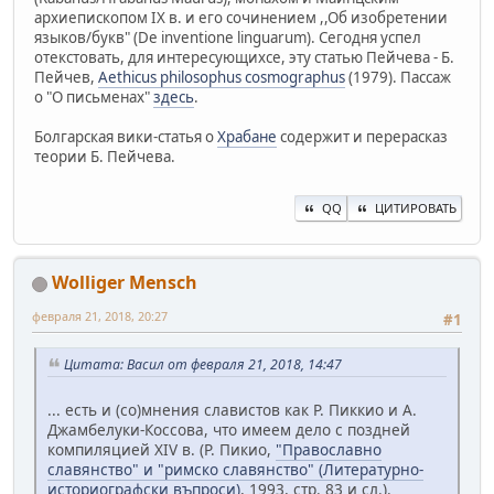
архиепископом ΙΧ в. и его сочинением ,,Об изобретении
языков/букв" (De inventione linguarum). Сегодня успел
отекстовать, для интересующихсе, эту статью Пейчева - Б.
Пейчев,
Aethicus philosophus cosmographus
(1979). Пассаж
о "О письменах"
здесь
.
Болгарская вики-статья о
Храбане
содержит и перерасказ
теории Б. Пейчева.
QQ
ЦИТИРОВАТЬ
Wolliger Mensch
февраля 21, 2018, 20:27
#1
Цитата: Васил от февраля 21, 2018, 14:47
... есть и (со)мнения славистов как Р. Пиккио и А.
Джамбелуки-Коссова, что имеем дело с поздней
компиляцией XIV в. (Р. Пикио,
"Православно
славянство" и "римско славянство" (Литературно-
историографски въпроси)
, 1993, стр. 83 и сл.).