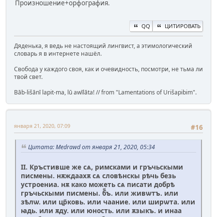
Произношение+орфография.
QQ
ЦИТИРОВАТЬ
Дяденька, я ведь не настоящий лингвист, а этимологический
словарь я в интернете нашёл.
Свобода у каждого своя, как и очевидность, посмотри, не тьма ли
твой свет.
Bāb-lišānī lapit-ma, lū awīlāta! // from "Lamentations of Urišapibim".
января 21, 2020, 07:09
#16
Цитата: Medrawd от января 21, 2020, 05:34
II. Кръстивше же сѧ, римсками и гръчьскыми
писмены. нѫждаахѫ сѧ словѣнскы рѣчь безь
устроениа. нѫ како можеть сѧ писати добрѣ
гръчьскыми писмены. б҃҃ъ. или живѡтъ. или
зѣлѡ. или цр҃ковь. или чаание. или ширѡта. или
ꙗдь. или ѫду. или юность. или ѫзыкъ. и инаа