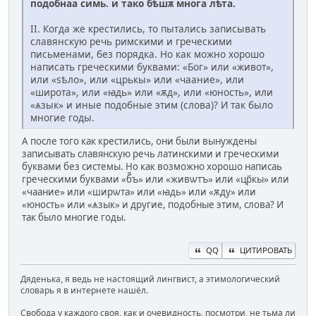
подобнаа симь. и тако бѣшѫ многа лѣта.
II. Когда же крестились, то пытались записывать
славянскую речь римскими и греческими
письменами, без порядка. Но как можно хорошо
написать греческими буквами: «Бог» или «живот»,
или «sѣло», или «црькы» или «чаание», или
«широта», или «ꙗдь» или «ѫд», или «юность», или
«ѧзык» и иные подобные этим (слова)? И так было
многие годы.
А после того как крестились, они были вынуждены
записывать славянскую речь латинскими и греческими
буквами без системы. Но как возможно хорошо написаь
греческими буквами «б҃҃ъ» или «живѡтъ» или «цр҃кы» или
«чаание» или «ширѡта» или «ꙗдь» или «ѫду» или
«юность» или «ѧзык» и другие, подобные этим, слова? И
так было многие годы.
QQ
ЦИТИРОВАТЬ
Дяденька, я ведь не настоящий лингвист, а этимологический
словарь я в интернете нашёл.
Свобода у каждого своя, как и очевидность, посмотри, не тьма ли