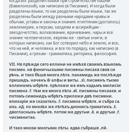
когда Бог разделил языки при строительстве башни
(Вавилонской), как написано (в Писании). И когда были
разделены языки, то как разделены были языки, так же
разделены были между разными народами нравы и
обычаи, уставы и законы и знания: египтянам (досталось)
землемерие, а персам, халдеям и ассирийцам -
звездочетство, волхвование, врачевание, чары и все
знание человеческое, евреям же - святые книги, в
которых написано, как Бог сотворил небо и землю, и все,
что на ней, и человека, и все по порядку, как написано (в
Писании), а грекам - грамматика, риторика, философия.
VII. Нѫ прѣжде сего еллини не имѣхѫ своимъ ѫзыкомь
писмен. нѫ финичьскыми писмены писахѫ своѫ си
рѣчь. и тако бѣшѫ многа лѣта. панамидь же послѣжде
пришедъ. наченъ ѿ алфы и виты. .si҃. писменъ тъкмо
еллинѡмъ ѡбрѣте. прѣложи же имъ кадьмъ милисiи
писмена .г҃. тѣм же многа лѣта .ѳi҃. писмены писаахѫ. и
потомъ симонидъ ѡбрѣтъ приложи двѣ писмени.
епихарiи же сказатель .г҃. писмена ѡбрѣте. и събра сѧ
ихь .кд҃. по мнозѣх же лѣтѣхъ дионисъ граматикъ .s҃.
двогласныхь ѡбрѣте. потом же другыи .е҃. и другыи .г҃.
чисменитаа.
И тако мнози многыми лѣты. едва събрашѫ .ли҃.