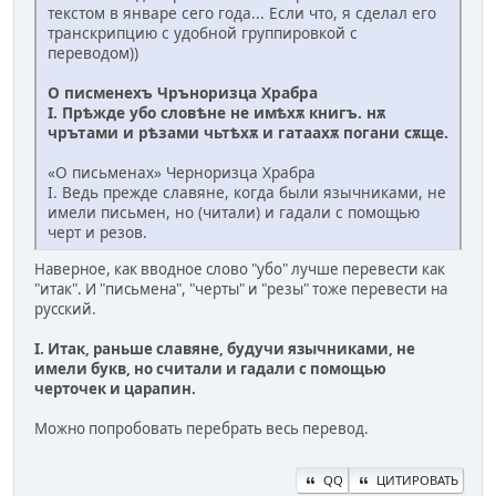
текстом в январе сего года... Если что, я сделал его
транскрипцию с удобной группировкой с
переводом))
О писменехъ Чръноризца Храбра
I. Прѣжде убо словѣне не имѣхѫ книгъ. нѫ
чрътами и рѣзами чьтѣхѫ и гатаахѫ погани сѫще.
«О письменах» Черноризца Храбра
I. Ведь прежде славяне, когда были язычниками, не
имели письмен, но (читали) и гадали с помощью
черт и резов.
Наверное, как вводное слово "убо" лучше перевести как
"итак". И "письмена", "черты" и "резы" тоже перевести на
русский.
I. Итак, раньше славяне, будучи язычниками, не
имели букв, но считали и гадали с помощью
черточек и царапин.
Можно попробовать перебрать весь перевод.
QQ
ЦИТИРОВАТЬ