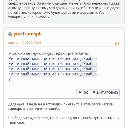
сверхчеловеков. За ними будущее планеты. Они переживут даже
атомную войну, потому что доярки вечны, ибо хтоничны. И дадут
потомство, которое тоже будет доярами и доярками. Ура,
товарищи!.." (c) Awwal12
yurifromspb
января 19, 2020, 16:06
#8
А можно вернуть сюда следующие ответы:
*истинный смысл письмён Черноризца Храбра
*истинный смысл письмён Черноризца Храбра
*истинный смысл письмён Черноризца Храбра
*истинный смысл письмён Черноризца Храбра
?
QQ
ЦИТИРОВАТЬ
Дяденька, я ведь не настоящий лингвист, а этимологический
словарь я в интернете нашёл.
Свобода у каждого своя, как и очевидность, посмотри, не тьма ли
твой свет.