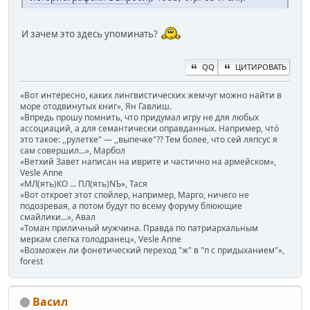
И зачем это здесь упоминать?
QQ
ЦИТИРОВАТЬ
«Вот интересно, каких лингвистических жемчуг можно найти в
море отодвинутых книг», Ян Гавлиш.
«Впредь прошу помнить, что придумал игру не для любых
ассоциаций, а для семантически оправданных. Например, чтó
это такое: ,,рулетке" — ,,выпечке"?? Тем более, что сей ляпсус я
сам совершил...», Марбол
«Ветхий Завет написан на иврите и частично на армейском»,
Vesle Anne
«МЛ(ять)КО ... ПЛ(ять)NЪ», Тася
«Вот откроет этот спойлер, например, Марго, ничего не
подозревая, а потом будут по всему форуму блюющие
смайлики...», Авал
«Томан приличный мужчина. Правда по патриархальным
меркам слегка голодранец», Vesle Anne
«Возможен ли фонетический переход "ж" в "п с придыханием"»,
forest
Васил