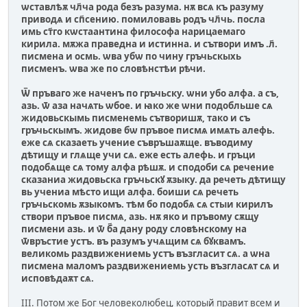
ѡставлѣѫ чл҃ча рода безъ разума. нѫ всѧ къ разуму
приводѧ и сп҃сению. помиловавь родъ чл҃чь. посла
имь ст҃го кѡстаантина философа нарицаемаго
кирила. мѫжа праведна и истинна. и сътвори имъ .л҃.
писмена и осмь. ѡва убѡ по чину гръчьскыхь
писменъ. ѡва же по словѣнстѣи рѣчи.
Ѿ пръваго же наченъ по гръчьску. ѡни убо алфа. а съ,
азь. ѿ аза начѧть ѡбое. и ꙗко же ѡни подобльше сѧ
жидовьскымь писменемь сътворишѫ, тако и съ
гръчьскымъ. жидове бѡ пръвое писмѧ имѧть алефь.
еже сѧ cказаеть учение съвръшаѫще. въводиму
дѣтищу и глѧще учи сѧ. еже есть алефь. и гръци
подобѧще сѧ тому алфа рѣшѫ. и сподоби сѧ речение
сказаниа жидовьска гръчьскꙋ ѫзыку. да речеть дѣтищу
вь учениа мѣсто ищи алфа. боиши сѧ речеть
гръчьскомь ѫзыкомъ. тѣм бо подобѧ сѧ стыи кирилъ
створи пръвое писмѧ, азь. нѫ яко и пръвому сѫщу
писмени азь. и ѿ б҃а дану роду словѣнскому на
ѿвръстие устъ. въ разумъ учѧщим сѧ бꙋквамъ.
великомь раздвижениемь устъ възгласит сѧ. а ѡна
писмена маломъ раздвижениемь усть възгласѧт сѧ и
исповѣдаѫт сѧ.
III. Потом же Бог человеколюбец, который правит всем и