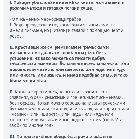
I. Прѣжде убо словѣне не имѣхѫ книгъ. нѫ чрътами и
рѣзами чьтѣхѫ и гатаахѫ погани сѫще.
«О письменах» Черноризца Храбра
I. Ведь прежде славяне, когда были язычниками, не
имели письмен, но (читали) и гадали с помощью черт и
резов.
II. Кръстивше же сѧ, римсками и гръчьскыми
писмены. нѫждаахѫ сѧ словѣнскы рѣчь безь
устроениа. нѫ како можеть сѧ писати добрѣ
гръчьскыми писмены. б҃҃ъ. или живѡтъ. или зѣлѡ. или
цр҃ковь. или чаание. или ширѡта. или ꙗдь. или ѫду.
или юность. или ѫзыкъ. и инаа подобнаа симь. и тако
бѣшѫ многа лѣта.
II. Когда же крестились, то пытались записывать
славянскую речь римскими и греческими письменами,
без порядка. Но как можно хорошо написать греческими
буквами: «Бог» или «живот», или «sѣло», или «црькы» или
«чаание», или «широта», или «ꙗдь» или «ѫд», или
«юность», или «ѧзык» и иные подобные этим (слова)? И
так было многие годы.
III. По том же чл҃колюбець б҃ъ строѫи и всѣ. и не