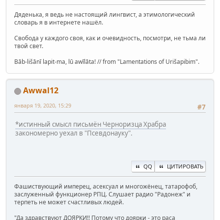
Дяденька, я ведь не настоящий лингвист, а этимологический
словарь я в интернете нашёл.
Свобода у каждого своя, как и очевидность, посмотри, не тьма ли
твой свет.
Bāb-lišānī lapit-ma, lū awīlāta! // from "Lamentations of Urišapibim".
Awwal12
января 19, 2020, 15:29
#7
*истинный смысл письмён Черноризца Храбра
закономерно уехал в "Псевдонауку".
QQ
ЦИТИРОВАТЬ
Фашиствующий имперец, асексуал и многожёнец, татарофоб,
заслуженный функционер РПЦ. Слушает радио "Радонеж" и
терпеть не может счастливых людей.
"Да здравствуют ДОЯРКИ!! Потому что доярки - это раса