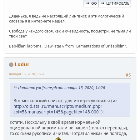
QQ
ЦИТИРОВАТЬ
Дяденька, я ведь не настоящий лингвист, а этимологический
словарь я в интернете нашёл.
Свобода у каждого своя, как и очевидность, посмотри, не тьма ли
твой свет.
Bāb-lišānī lapit-ma, lū awīlāta! // from "Lamentations of Urišapibim".
Lodur
января 15, 2020, 16:20
#5
Цитата: yurifromspb от января 15, 2020, 14:26
Вот московский список, для интересующихся (из
http://old.stsl.ru/manuscripts/medium.php?
col=5&manuscript=145&pagefile=145-0001
):
Кстати. Поскольку в своё время нормальной
оцифрованной версии так и не нашёл (только переводы),
то со скана рукописи и читал. Потратил никак не полгода,