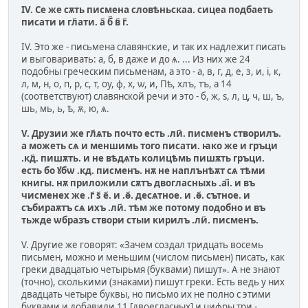
IV. Се же сѫть писмена словѣньскаа. сицеа подбаеть
писати и гл҃ати. а҃ б҃ в҃ г҃.
IV. Это же - письмена славянские, и так их надлежит писать
и выговаривать: а, б, в даже и до ѧ. ... Из них же 24
подобны греческим письменам, а это - а, в, г, д, е, з, и, i, к,
л, м, н, о, п, р, с, т, оу, ф, х, ѡ, и, Пѣ, хлъ, тъ, а 14
(соответствуют) славянской речи и это - б, ж, s, л, ц, ч, ш, ъ,
шь, мь, ь, ѣ, ѫ, ю, ѧ.
V. Друзии же гл҃ѧть почто есть .ли҃. писменъ створилъ.
а можеть сѧ и меншимь того писати. ꙗко же и гръци
.кд҃. пишѫть. и не вѣдѧть колицѣмь пишѫть гръци.
есть бо ꙋбѡ .кд. писменъ. нѫ не наплънѣѫт сѧ тѣми
книгы. нѫ приложили сѫтъ двогласныхь .аi҃. и въ
чисменех же .г҃ s҃ е҃. и .ѳ҃. десѧтное. и .ѳ҃. сътное. и
събираѫтъ сѧ ихъ .ли҃. тѣм же потому подобно и въ
тьжде ѡбразъ створи стыи кирилъ .ли҃. писменъ.
V. Другие же говорят: «Зачем создал тридцать восемь
письмен, можно и меньшим (числом письмен) писать, как
греки двадцатью четырьмя (буквами) пишут». А не знают
(точно), сколькими (знаками) пишут греки. Есть ведь у них
двадцать четыре буквы, но письмо их не полно с этими
буквами и добавили 11 [двоегласных] и цифры три -