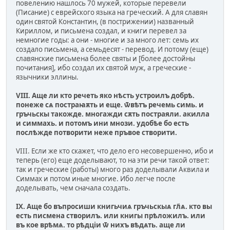
повелению нашлось 70 мужей, которые перевели
(Писание) с еврейского языка на греческий. А для славян
один святой Константин, (в пострижении) названный
Кириллом, и письмена создал, и книги перевел за
немногие годы: а они - многие и за много лет: семь их
создало письмена, а семьдесят - перевод. И потому (еще)
славянские письмена более святы и [более достойны
почитания], ибо создал их святой муж, а греческие -
язычники эллины.
VIII. Аще ли кто речеть яко нѣсть устроилъ добрѣ.
понеже сѧ постраꙗѫть и еще. ѿвѣтъ речемь симь. и
гръчьскы такожде. многажди сѫть постраяли. акилла
и симмахь. и потомъ ини мнози. удобѣе бо есть
послѣжде потворити неже пръвое створити.
VIII. Если же кто скажет, что дело его несовершенно, ибо и
теперь (его) еще доделывают, то на эти речи такой ответ:
так и греческие (работы) много раз доделывали Аквила и
Симмах и потом иные многие. Ибо легче после
доделывать, чем сначала создать.
IX. Аще бо въпросиши книгьчиѧ гръчьскыѧ гл҃ѧ. кто вы
есть писмена створилъ. или книгы прѣложилъ. или
въ кое врѣмѧ. то рѣдцiи ѿ нихъ вѣдѧть. аще ли