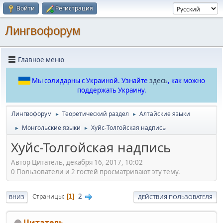
Войти
Регистрация
Лингвофорум
Главное меню
Мы солидарны с Украиной. Узнайте
здесь
, как можно
поддержать Украину.
Лингвофорум
Теоретический раздел
Алтайские языки
►
►
Монгольские языки
Хуйс-Толгойская надпись
►
►
Хуйс-Толгойская надпись
Автор Цитатель, декабря 16, 2017, 10:02
0 Пользователи и 2 гостей просматривают эту тему.
2
Страницы
1
ВНИЗ
ДЕЙСТВИЯ ПОЛЬЗОВАТЕЛЯ
Цитатель