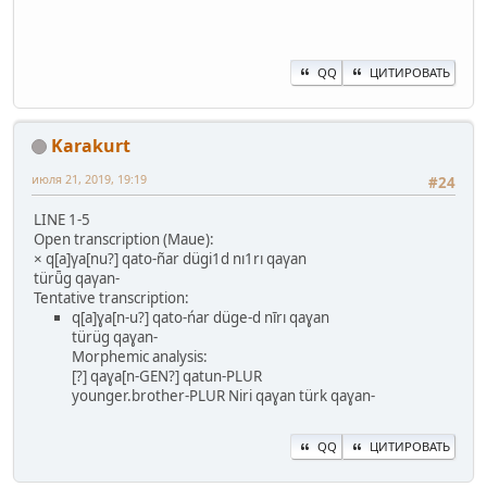
QQ
ЦИТИРОВАТЬ
Karakurt
июля 21, 2019, 19:19
#24
LINE 1-5
Open transcription (Maue):
× q[a]γa[nu?] qato-ñar dügi1d nı1rı qaγan
türǖg qaγan-
Tentative transcription:
q[a]ɣa[n-u?] qato-ńar düge-d nīrı qaɣan
türüg qaɣan-
Morphemic analysis:
[?] qaɣa[n-GEN?] qatun-PLUR
younger.brother-PLUR Niri qaɣan türk qaɣan-
QQ
ЦИТИРОВАТЬ