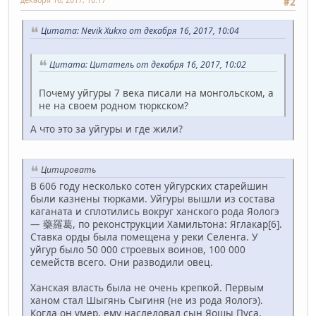
#2
Цитата: Nevik Xukxo от декабря 16, 2017, 10:04
Цитата: Цитатель от декабря 16, 2017, 10:02
Почему уйгуры 7 века писали на монгольском, а
не на своем родном тюркском?
А что это за уйгуры и где жили?
Цитировать
В 606 году несколько сотен уйгурских старейшин
были казнены тюрками. Уйгуры вышли из состава
каганата и сплотились вокруг ханского рода Яологэ
— 藥羅葛, по реконструкции Хамильтона: Яглакар[6].
Ставка орды была помещена у реки Селенга. У
уйгур было 50 000 строевых воинов, 100 000
семейств всего. Они разводили овец.
Ханская власть была не очень крепкой. Первым
ханом стал Шыгянь Сыгиня (не из рода Яологэ).
Когда он умер, ему наследовал сын Яошы Пуса,