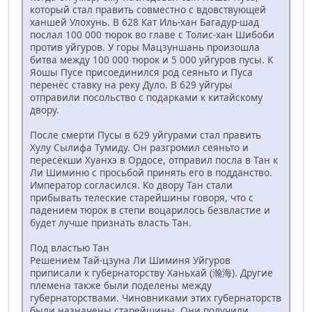
который стал править совместно с вдовствующей
ханшей Улохунь. В 628 Кат Иль-хан Багадур-шад
послал 100 000 тюрок во главе с Толис-хан Шибоби
против уйгуров. У горы Мацзуншань произошла
битва между 100 000 тюрок и 5 000 уйгуров пусы. К
Яошы Пусе присоединился род сеяньто и Пуса
перенёс ставку на реку Дуло. В 629 уйгуры
отправили посольство с подарками к китайскому
двору.
После смерти Пусы в 629 уйгурами стал править
Хулу Сылифа Тумиду. Он разгромил сеяньто и
пересёкши Хуанхэ в Ордосе, отправил посла в Тан к
Ли Шиминю с просьбой принять его в подданство.
Император согласился. Ко двору Тан стали
прибывать телеские старейшины говоря, что с
падением тюрок в степи воцарилось безвластие и
будет лучше признать власть Тан.
Под властью Тан
Решением Тай-цзуна Ли Шиминя Уйгуров
приписали к губернаторству Ханьхай (瀚海). Другие
племена также были поделены между
губернаторствами. Чиновниками этих губернаторств
были назначены старейшины. Они получили