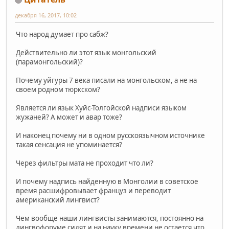
декабря 16, 2017, 10:02
Что народ думает про сабж?
Действительно ли этот язык монгольский
(парамонгольский)?
Почему уйгуры 7 века писали на монгольском, а не на
своем родном тюркском?
Является ли язык Хуйс-Толгойской надписи языком
жужаней? А может и авар тоже?
И наконец почему ни в одном русскоязычном источнике
такая сенсация не упоминается?
Через фильтры мата не проходит что ли?
И почему надпись найденную в Монголии в советское
время расшифровывает француз и переводит
американский лингвист?
Чем вообще наши лингвисты занимаются, постоянно на
лингвофоруме сидят и на науку времени не остается что