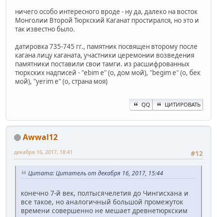
ничего особо интересного вроде - ну да, далеко на восток
Монголии Второй Тюркский Каганат простирался, но это и
так известно было.
датировка 735-745 гг., памятник посвящен второму после
кагана лицу каганата, участники церемонии возведения
памятники поставили свои тамги. из расшифрованных
тюркских надписей - "ebim e" (о, дом мой), "begim e" (о, бек
мой), "yerim e" (о, страна моя)
QQ
ЦИТИРОВАТЬ
Awwal12
декабря 16, 2017, 18:41
#12
Цитата: Цитатель от декабря 16, 2017, 15:44
конечно 7-й век, полтысячелетия до Чингисхана и
все такое, но аналогичный большой промежуток
времени совершенно не мешает древнетюркским