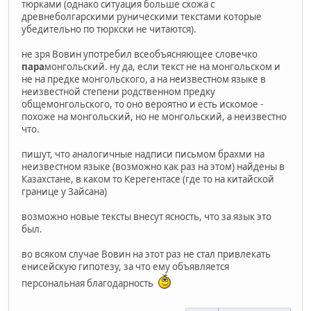
тюрками (однако ситуация больше схожа с
древнеболгарскими руническими текстами которые
убедительно по тюркски не читаются).
не зря Вовин употребил всеобъясняющее словечко
пара
монгольский. ну да, если текст не на монгольском и
не на предке монгольского, а на неизвестном языке в
неизвестной степени родственном предку
общемонгольского, то оно вероятно и есть искомое -
похоже на монгольский, но не монгольский, а неизвестно
что.
пишут, что аналогичные надписи письмом брахми на
неизвестном языке (возможно как раз на этом) найдены в
Казахстане, в каком то Керегентасе (где то на китайской
границе у Зайсана)
возможно новые тексты внесут ясность, что за язык это
был.
во всяком случае Вовин на этот раз не стал привлекать
енисейскую гипотезу, за что ему объявляется
персональная благодарность