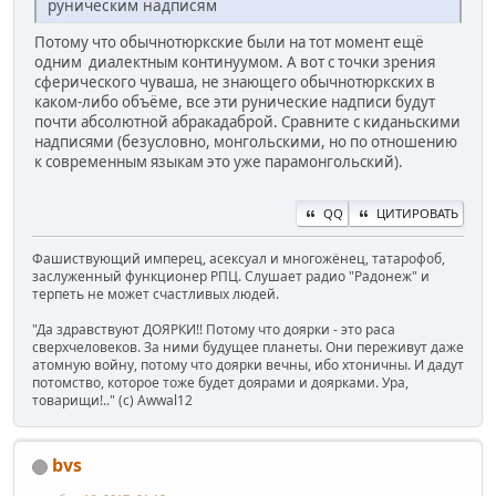
руническим надписям
Потому что обычнотюркские были на тот момент ещё
одним диалектным континуумом. А вот с точки зрения
сферического чуваша, не знающего обычнотюркских в
каком-либо объёме, все эти рунические надписи будут
почти абсолютной абракадаброй. Сравните с киданьскими
надписями (безусловно, монгольскими, но по отношению
к современным языкам это уже парамонгольский).
QQ
ЦИТИРОВАТЬ
Фашиствующий имперец, асексуал и многожёнец, татарофоб,
заслуженный функционер РПЦ. Слушает радио "Радонеж" и
терпеть не может счастливых людей.
"Да здравствуют ДОЯРКИ!! Потому что доярки - это раса
сверхчеловеков. За ними будущее планеты. Они переживут даже
атомную войну, потому что доярки вечны, ибо хтоничны. И дадут
потомство, которое тоже будет доярами и доярками. Ура,
товарищи!.." (c) Awwal12
bvs