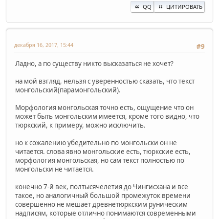
QQ
ЦИТИРОВАТЬ
декабря 16, 2017, 15:44
#9
Ладно, а по существу никто высказаться не хочет?
на мой взгляд, нельзя с уверенностью сказать, что текст
монгольский(парамонгольский).
Морфология монгольская точно есть, ощущение что он
может быть монгольским имеется, кроме того видно, что
тюркский, к примеру, можно исключить.
но к сожалению убедительно по монгольски он не
читается. слова явно монгольские есть, тюркские есть,
морфология монгольская, но сам текст полностью по
монгольски не читается.
конечно 7-й век, полтысячелетия до Чингисхана и все
такое, но аналогичный большой промежуток времени
совершенно не мешает древнетюркским руническим
надписям, которые отлично понимаются современными