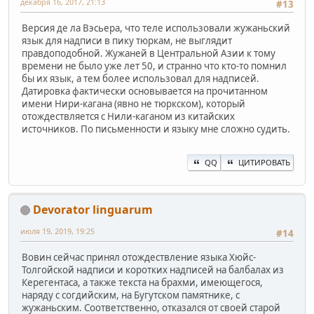
декабря 16, 2017, 21:13
#13
Версия де ла Вэсьера, что теле использовали жужаньский
язык для надписи в пику тюркам, не выглядит
правдоподобной. Жужаней в Центральной Азии к тому
времени не было уже лет 50, и странно что кто-то помнил
бы их язык, а тем более использовал для надписей.
Датировка фактически основывается на прочитанном
имени Нири-кагана (явно не тюркском), который
отождествляется с Нили-каганом из китайских
источников. По письменности и языку мне сложно судить.
QQ
ЦИТИРОВАТЬ
Devorator linguarum
июля 19, 2019, 19:25
#14
Вовин сейчас принял отождествление языка Хюйс-
Толгойской надписи и коротких надписей на балбалах из
Керегентаса, а также текста на брахми, имеющегося,
наряду с согдийским, на Бугутском памятнике, с
жужаньским. Соответственно, отказался от своей старой