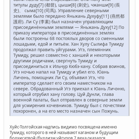
титулы дуду[7] (都督), цыши[8] (刺史), чжанши[9] (長
史)、 сыма[10] (司馬). Управление северными
землями было передано Яньжань Духуфу[11] (燕然都
護府). Ли Су (李素) был назначен управляющим
присоединёнными землями — Яньжань Духу[12] По
приказу императора в присоединённых землях
были построены 68 постоялых дворов со сменными
лошадьми, едой и питьём. Хан Хулу Сылифа Тумиду
продолжал править уйгурами. Угэ, племянник
Тумиду, решил совместно с ханшей и некоторыми
другими родичами, свергнуть Тумиду и
присоединиться к Ильчур Кюбэ-хану. Собрав воинов,
Угэ ночью напал на Тумиду и убил его. Юань
Личэнь, помощник Ли Су, объявил Угэ, что
император сделает его своим наместником на
севере. Обрадованный Угэ приехал к Юань Личэню,
который отрубил хану голову. Цуй Дунли, глава
военной палаты, был отправлен в северные земли
для усмирения кочевников. Тумиду был с почестями
похоронен, а на его место назначен сын Пожунь.
Хуйс-Толгойская надпись видимо посвящена именно
Тумиду, которого в ней называют каганом и будущим
бодхисатвой (буддизм уйгуров 7 века оказался