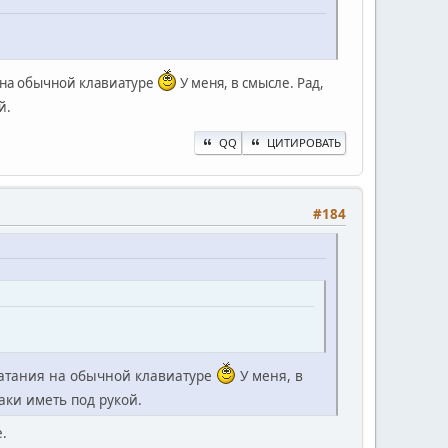
я на обычной клавиатуре
У меня, в смысле. Рад,
й.
QQ
ЦИТИРОВАТЬ
#184
ечатания на обычной клавиатуре
У меня, в
аки иметь под рукой.
е.