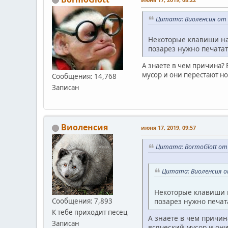
Цитата: Виоленсия от и
Некоторые клавиши на 
позарез нужно печатат
А знаете в чем причина?
мусор и они перестают н
Сообщения: 14,768
Записан
Виоленсия
июня 17, 2019, 09:57
Цитата: BormoGlott от 
Цитата: Виоленсия от
Некоторые клавиши на
позарез нужно печата
Сообщения: 7,893
К тебе приходит песец
А знаете в чем причин
Записан
всяческий мусор и они