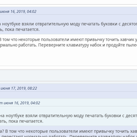
юня 16, 2019, 04:02
ноутбуке взяли отвратительную моду печатать буковки с десятого 
ь, пока печатается.
 В том что некоторые пользователи имеют привычку точить хавчик 
ормально работать. Переверните клавиатуру набок и продуйте пылес
июня 17, 2019, 08:22
 июня 16, 2019, 04:02
 ноутбуке взяли отвратительную моду печатать буковки с десятог
ть, пока печатается.
а? В том что некоторые пользователи имеют привычку точить хав
 перестают нормально работать. Переверните клавиатуру набок 