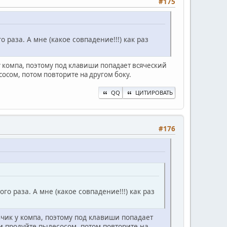
#175
раза. А мне (какое совпадение!!!) как раз
у компа, поэтому под клавиши попадает всяческий
осом, потом повторите на другом боку.
QQ
ЦИТИРОВАТЬ
#176
о раза. А мне (какое совпадение!!!) как раз
чик у компа, поэтому под клавиши попадает
и продуйте пылесосом, потом повторите на