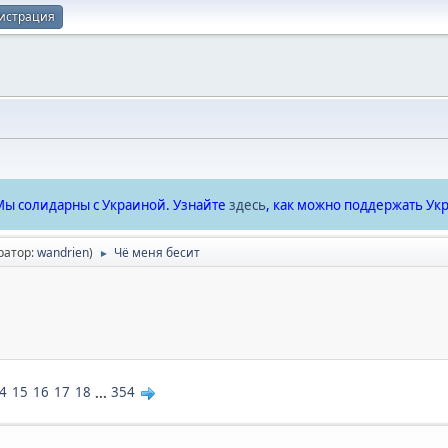
истрация
ы солидарны с Украиной. Узнайте
здесь
, как можно поддержать Укр
ратор:
wandrien
)
Чё меня бесит
►
4
15
16
17
18
...
354