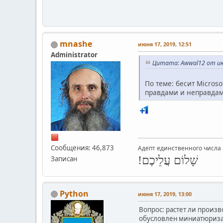
mnashe
июня 17, 2019, 12:51
Administrator
Цитата: Awwal12 от июн
По теме: бесит Micro
правдами и неправдам
Сообщения: 46,873
Адепт единственного числа 
שָׁלוֹם עֲלֵיכֶם!
Записан
Python
июня 17, 2019, 13:00
Вопрос: растет ли произв
обусловлен миниатюризац