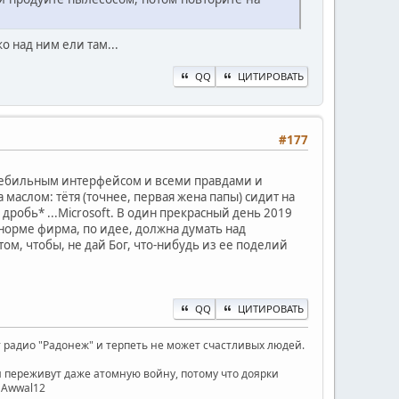
о над ним ели там...
QQ
ЦИТИРОВАТЬ
#177
 дебильным интерфейсом и всеми правдами и
аслом: тётя (точнее, первая жена папы) сидит на
 дробь* ...Microsoft. В один прекрасный день 2019
в норме фирма, по идее, должна думать над
ом, чтобы, не дай Бог, что-нибудь из ее поделий
QQ
ЦИТИРОВАТЬ
радио "Радонеж" и терпеть не может счастливых людей.
ни переживут даже атомную войну, потому что доярки
) Awwal12