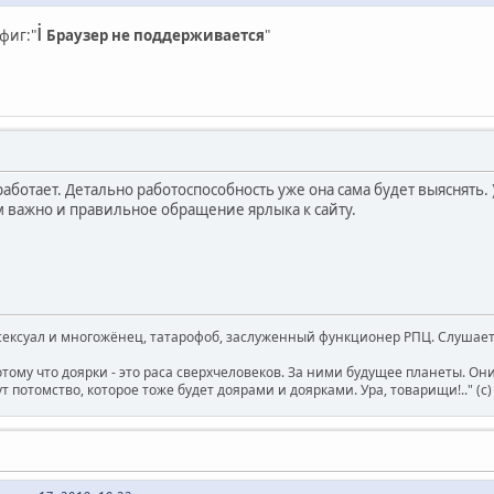
ℹ︎
фиг:"
Браузер не поддерживается
"
работает. Детально работоспособность уже она сама будет выяснять. 
м важно и правильное обращение ярлыка к сайту.
ксуал и многожёнец, татарофоб, заслуженный функционер РПЦ. Слушает 
отому что доярки - это раса сверхчеловеков. За ними будущее планеты. О
т потомство, которое тоже будет доярами и доярками. Ура, товарищи!.." (c