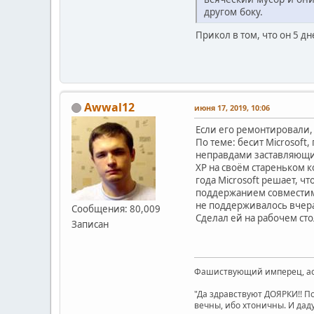
другом боку.
Прикол в том, что он 5 дн
Awwal12
июня 17, 2019, 10:06
Если его ремонтировали, 
По теме: бесит Microsof
неправдами заставляющий
XP на своём стареньком к
года Microsoft решает, ч
поддержанием совместимос
не поддерживалось вчер
Сообщения: 80,009
Сделал ей на рабочем сто
Записан
Фашиствующий имперец, асе
"Да здравствуют ДОЯРКИ!! П
вечны, ибо хтоничны. И даду