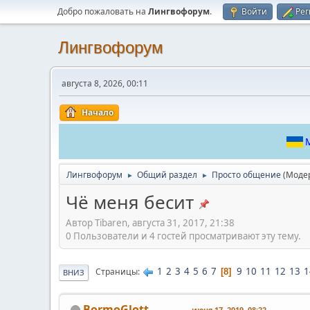
Добро пожаловать на
Лингвофорум
.
Войти
Рег
Лингвофорум
августа 8, 2026, 00:11
Начало
М
Лингвофорум
Общий раздел
Просто общение
(Моде
►
►
Чё меня бесит
Автор Tibaren, августа 31, 2017, 21:38
0 Пользователи и 4 гостей просматривают эту тему.
1
2
3
4
5
6
7
9
10
11
12
13
1
Страницы
8
ВНИЗ
BormoGlott
июня 17, 2019, 08:22