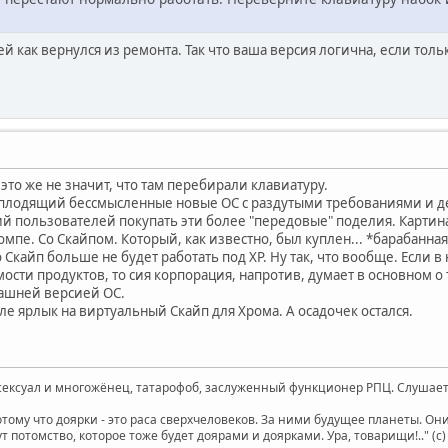
ей как вернулся из ремонта. Так что ваша версия логична, если тольк
это же не значит, что там перебирали клавиатуру.
t, плодящий бессмысленные новые ОС с раздутыми требованиями и
 пользователей покупать эти более "передовые" поделия. Картина м
омпе. Со Скайпом. Который, как известно, был куплен... *барабанная
то Скайп больше не будет работать под XP. Ну так, что вообще. Если 
ти продуктов, то сия корпорация, напротив, думает в основном о т
ашней версией ОС.
ле ярлык на виртуальный Скайп для Хрома. А осадочек остался.
ксуал и многожёнец, татарофоб, заслуженный функционер РПЦ. Слушает 
отому что доярки - это раса сверхчеловеков. За ними будущее планеты. О
т потомство, которое тоже будет доярами и доярками. Ура, товарищи!.." (c