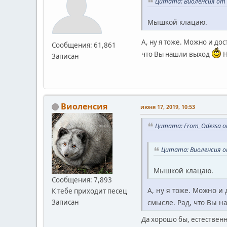
Цитата: Виоленсия от и
Мышкой клацаю.
А, ну я тоже. Можно и до
Сообщения: 61,861
что Вы нашли выход
Н
Записан
Виоленсия
июня 17, 2019, 10:53
Цитата: From_Odessa от
Цитата: Виоленсия от
Мышкой клацаю.
Сообщения: 7,893
А, ну я тоже. Можно и
К тебе приходит песец
Записан
смысле. Рад, что Вы 
Да хорошо бы, естественн