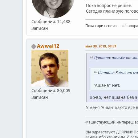
Пока вопрос не решён.
Сегодня планирую погово
Сообщения: 14,488
Пока горит свеча – всё попр
Записан
Awwal12
мая 30, 2019, 08:57
Цитата: mnashe от мая 
Цитата: Poirot от мая
"Ашана" нет.
Сообщения: 80,009
Во-во, нет
ашан
а без
Записан
Фашиствующий имперец, асе
"Да здравствуют ДОЯРКИ!! П
вечны, ибо хтоничны. И даду