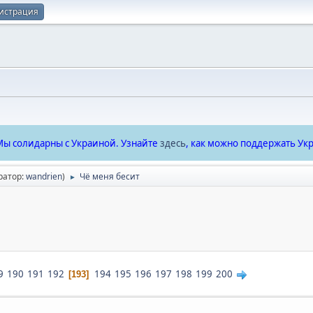
истрация
ы солидарны с Украиной. Узнайте
здесь
, как можно поддержать Укр
ратор:
wandrien
)
Чё меня бесит
►
9
190
191
192
194
195
196
197
198
199
200
193