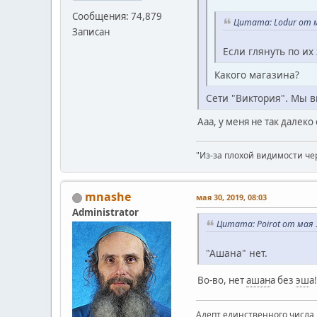
Сообщения: 74,879
Цитата: Lodur от м
Записан
Если глянуть по их
Какого магазина?
Сети "Виктория". Мы 
Ааа, у меня не так далеко
"Из-за плохой видимости че
mnashe
мая 30, 2019, 08:03
Administrator
Цитата: Poirot от мая 3
"Ашана" нет.
Во-во, нет
ашан
а без
эш
а
Адепт единственного числа 