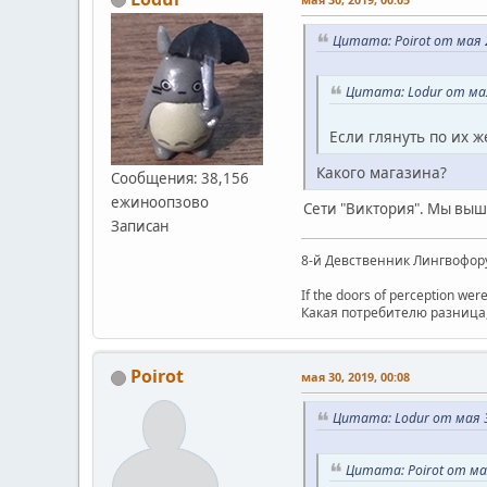
Цитата: Poirot от мая 2
Цитата: Lodur от мая
Если глянуть по их ж
Какого магазина?
Сообщения: 38,156
ежиноопзово
Сети "Виктория". Мы выш
Записан
8-й Девственник Лингвофор
If the doors of perception were
Какая потребителю разница, 
Poirot
мая 30, 2019, 00:08
Цитата: Lodur от мая 3
Цитата: Poirot от мая