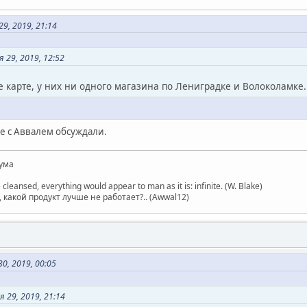
9, 2019, 21:14
 29, 2019, 12:52
е карте, у них ни одного магазина по Лениградке и Волоколамке.
е с Аввалем обсуждали.
ума
 cleansed, everything would appear to man as it is: infinite. (W. Blake)
какой продукт лучше не работает?.. (Awwal12)
0, 2019, 00:05
 29, 2019, 21:14