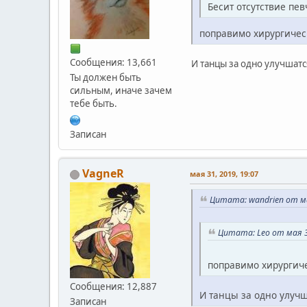
Бесит отсутствие пев
поправимо хирургиче
Сообщения: 13,661
И танцы за одно улучшат
Ты должен быть
сильным, иначе зачем
тебе быть.
Записан
VagneR
мая 31, 2019, 19:07
Цитата: wandrien от ма
Цитата: Leo от мая 3
поправимо хирургич
Сообщения: 12,887
И танцы за одно улуч
Записан