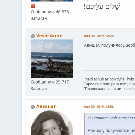
שָׁלוֹם עֲלֵיכֶם!
Сообщения: 46,873
Записан
Vesle Anne
мая 30, 2019, 08:28
Авишаг, получилось цербе
Rhaid achub ar bob cyfle i hy
Сообщения: 29,717
Capoeira e bom para mim, Capo
Записан
"Православные сами по себе
Авишаг
мая 30, 2019, 08:56
Цитата: Vesle Anne от м
Авишаг, получилось це