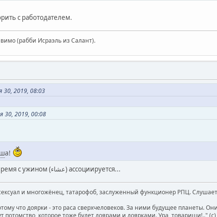
рить с работодателем.
авимо (рабби Исраэль из Салант).
30, 2019, 08:03
 30, 2019, 00:08
эш
а!
У меня "Ашан" как-то всё время с ужином (عشاء) ассоциируется...
ксуал и многожёнец, татарофоб, заслуженный функционер РПЦ. Слушает 
отому что доярки - это раса сверхчеловеков. За ними будущее планеты. О
т потомство, которое тоже будет доярами и доярками. Ура, товарищи!.." (c