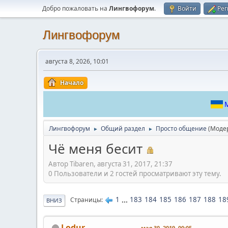
Добро пожаловать на
Лингвофорум
.
Войти
Рег
Лингвофорум
августа 8, 2026, 10:01
Начало
М
Лингвофорум
Общий раздел
Просто общение
(Моде
►
►
Чё меня бесит
Автор Tibaren, августа 31, 2017, 21:37
0 Пользователи и 2 гостей просматривают эту тему.
1
...
183
184
185
186
187
188
18
Страницы
ВНИЗ
Lodur
мая 30, 2019, 00:05