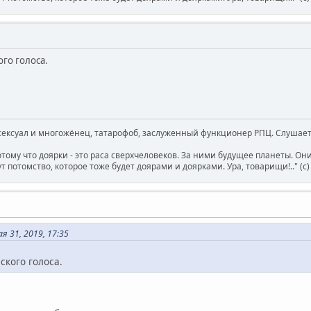
ого голоса.
ксуал и многожёнец, татарофоб, заслуженный функционер РПЦ. Слушает 
отому что доярки - это раса сверхчеловеков. За ними будущее планеты. О
т потомство, которое тоже будет доярами и доярками. Ура, товарищи!.." (c
 31, 2019, 17:35
ского голоса.