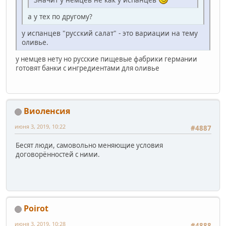
а у тех по другому?
у испанцев "русский салат" - это вариации на тему
оливье.
у немцев нету но русские пищевые фабрики германии
готовят банки с ингредиентами для оливье
Виоленсия
июня 3, 2019, 10:22
#4887
Бесят люди, самовольно меняющие условия
договорённостей с ними.
Poirot
июня 3, 2019, 10:28
#4888