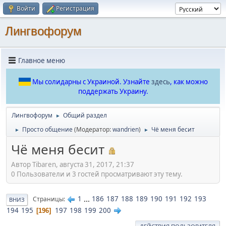
Войти
Регистрация
Лингвофорум
Главное меню
Мы солидарны с Украиной. Узнайте
здесь
, как можно
поддержать Украину.
Лингвофорум
Общий раздел
►
Просто общение
(Модератор:
wandrien
)
Чё меня бесит
►
►
Чё меня бесит
Автор Tibaren, августа 31, 2017, 21:37
0 Пользователи и 3 гостей просматривают эту тему.
1
...
186
187
188
189
190
191
192
193
Страницы
ВНИЗ
194
195
197
198
199
200
196