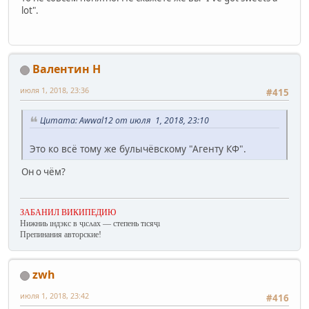
lot".
Валентин Н
июля 1, 2018, 23:36
#415
Цитата: Awwal12 от июля 1, 2018, 23:10
Это ко всё тому же булычёвскому "Агенту КФ".
Он о чём?
ЗАБАНИЛ ВИКИПЕДИЮ
Нижниь ıндэкс в ҷıсʌах — степень тıсяҷı
Препинания авторские!
zwh
июля 1, 2018, 23:42
#416