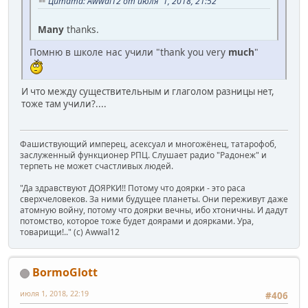
Цитата: Awwal12 от июля 1, 2018, 21:52
Many
thanks.
Помню в школе нас учили "thank you very
much
"
И что между существительным и глаголом разницы нет,
тоже там учили?....
Фашиствующий имперец, асексуал и многожёнец, татарофоб,
заслуженный функционер РПЦ. Слушает радио "Радонеж" и
терпеть не может счастливых людей.
"Да здравствуют ДОЯРКИ!! Потому что доярки - это раса
сверхчеловеков. За ними будущее планеты. Они переживут даже
атомную войну, потому что доярки вечны, ибо хтоничны. И дадут
потомство, которое тоже будет доярами и доярками. Ура,
товарищи!.." (c) Awwal12
BormoGlott
июля 1, 2018, 22:19
#406