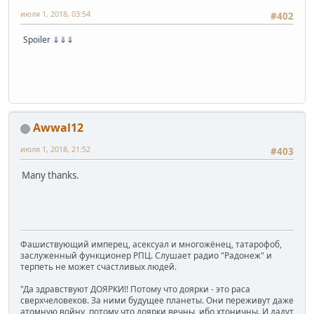
июля 1, 2018, 03:54
#402
Spoiler
⇓⇓⇓
Awwal12
июля 1, 2018, 21:52
#403
Many thanks.
Фашиствующий имперец, асексуал и многожёнец, татарофоб,
заслуженный функционер РПЦ. Слушает радио "Радонеж" и
терпеть не может счастливых людей.
"Да здравствуют ДОЯРКИ!! Потому что доярки - это раса
сверхчеловеков. За ними будущее планеты. Они переживут даже
атомную войну, потому что доярки вечны, ибо хтоничны. И дадут