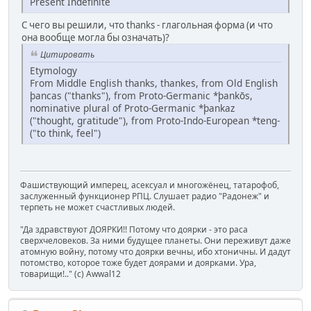
Present Indefinite
С чего вы решили, что thanks - глагольная форма (и что
она вообще могла бы означать)?
Цитировать
Etymology
From Middle English thanks, thankes, from Old English
þancas ("thanks"), from Proto-Germanic *þankōs,
nominative plural of Proto-Germanic *þankaz
("thought, gratitude"), from Proto-Indo-European *teng-
("to think, feel")
Фашиствующий имперец, асексуал и многожёнец, татарофоб,
заслуженный функционер РПЦ. Слушает радио "Радонеж" и
терпеть не может счастливых людей.
"Да здравствуют ДОЯРКИ!! Потому что доярки - это раса
сверхчеловеков. За ними будущее планеты. Они переживут даже
атомную войну, потому что доярки вечны, ибо хтоничны. И дадут
потомство, которое тоже будет доярами и доярками. Ура,
товарищи!.." (c) Awwal12