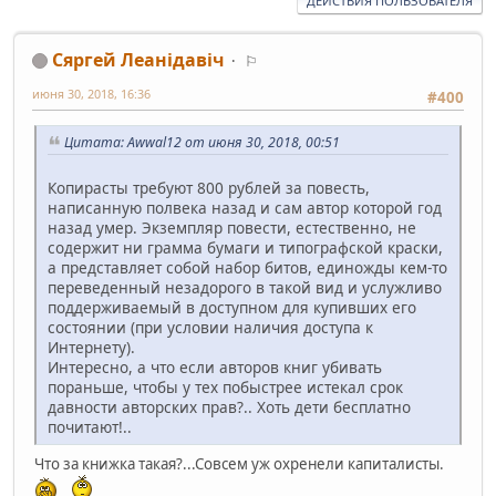
ДЕЙСТВИЯ ПОЛЬЗОВАТЕЛЯ
Сяргей Леанідавіч
⚐
июня 30, 2018, 16:36
#400
Цитата: Awwal12 от июня 30, 2018, 00:51
Копирасты требуют 800 рублей за повесть,
написанную полвека назад и сам автор которой год
назад умер. Экземпляр повести, естественно, не
содержит ни грамма бумаги и типографской краски,
а представляет собой набор битов, единожды кем-то
переведенный незадорого в такой вид и услужливо
поддерживаемый в доступном для купивших его
состоянии (при условии наличия доступа к
Интернету).
Интересно, а что если авторов книг убивать
пораньше, чтобы у тех побыстрее истекал срок
давности авторских прав?.. Хоть дети бесплатно
почитают!..
Что за книжка такая?...Совсем уж охренели капиталисты.