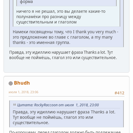
форма
ничего я не решал, это вы делаете какие-то
полунамёки про разницу между
существительным и глаголом
Намеки посвящены тому, что I thank you very much -
это предложение во главе с глаголом, а my many
thanks - это именная группа.
Правда, эту идиллию нарушает фраза Thanks a lot. Тут
вообще не поймёшь, глагол это или существительное.
Bhudh
июля 1, 2018, 23:06
#412
Цитата: RockyRaccoon от июля 1, 2018, 23:00
Правда, эту идиллию нарушает фраза Thanks a lot.
Тут вообще не поймёшь, глагол это или
существительное.
По-хорошему, перед глаголом должно быть подлежащее.