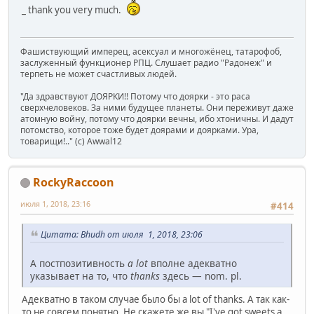
_ thank you very much.
Фашиствующий имперец, асексуал и многожёнец, татарофоб,
заслуженный функционер РПЦ. Слушает радио "Радонеж" и
терпеть не может счастливых людей.
"Да здравствуют ДОЯРКИ!! Потому что доярки - это раса
сверхчеловеков. За ними будущее планеты. Они переживут даже
атомную войну, потому что доярки вечны, ибо хтоничны. И дадут
потомство, которое тоже будет доярами и доярками. Ура,
товарищи!.." (c) Awwal12
RockyRaccoon
июля 1, 2018, 23:16
#414
Цитата: Bhudh от июля 1, 2018, 23:06
А постпозитивность
a lot
вполне адекватно
указывает на то, что
thanks
здесь — nom. pl.
Адекватно в таком случае было бы a lot of thanks. А так как-
то не совсем понятно. Не скажете же вы "I've got sweets a