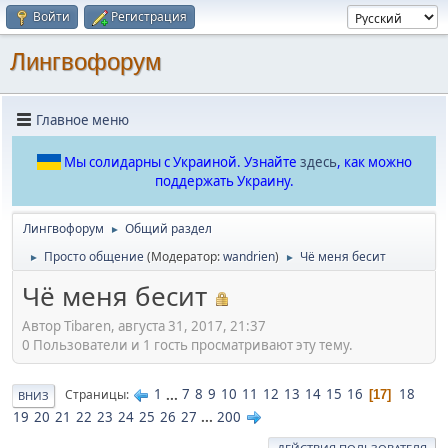
Войти
Регистрация
Лингвофорум
Главное меню
Мы солидарны с Украиной. Узнайте
здесь
, как можно
поддержать Украину.
Лингвофорум
Общий раздел
►
Просто общение
(Модератор:
wandrien
)
Чё меня бесит
►
►
Чё меня бесит
Автор Tibaren, августа 31, 2017, 21:37
0 Пользователи и 1 гость просматривают эту тему.
1
...
7
8
9
10
11
12
13
14
15
16
18
Страницы
17
ВНИЗ
19
20
21
22
23
24
25
26
27
...
200