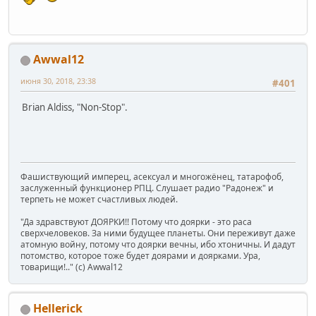
Awwal12
июня 30, 2018, 23:38
#401
Brian Aldiss, "Non-Stop".
Фашиствующий имперец, асексуал и многожёнец, татарофоб,
заслуженный функционер РПЦ. Слушает радио "Радонеж" и
терпеть не может счастливых людей.
"Да здравствуют ДОЯРКИ!! Потому что доярки - это раса
сверхчеловеков. За ними будущее планеты. Они переживут даже
атомную войну, потому что доярки вечны, ибо хтоничны. И дадут
потомство, которое тоже будет доярами и доярками. Ура,
товарищи!.." (c) Awwal12
Hellerick