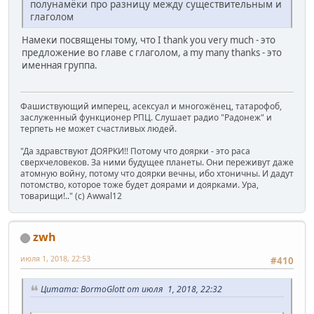
полунамёки про разницу между существительным и
глаголом
Намеки посвящены тому, что I thank you very much - это
предложение во главе с глаголом, а my many thanks - это
именная группа.
Фашиствующий имперец, асексуал и многожёнец, татарофоб,
заслуженный функционер РПЦ. Слушает радио "Радонеж" и
терпеть не может счастливых людей.
"Да здравствуют ДОЯРКИ!! Потому что доярки - это раса
сверхчеловеков. За ними будущее планеты. Они переживут даже
атомную войну, потому что доярки вечны, ибо хтоничны. И дадут
потомство, которое тоже будет доярами и доярками. Ура,
товарищи!.." (c) Awwal12
zwh
июля 1, 2018, 22:53
#410
Цитата: BormoGlott от июля 1, 2018, 22:32