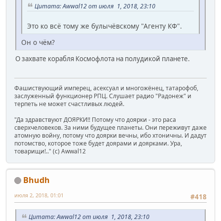
Цитата: Awwal12 от июля 1, 2018, 23:10
Это ко всё тому же булычёвскому "Агенту КФ".
Он о чём?
О захвате корабля Космофлота на полудикой планете.
Фашиствующий имперец, асексуал и многожёнец, татарофоб,
заслуженный функционер РПЦ. Слушает радио "Радонеж" и
терпеть не может счастливых людей.
"Да здравствуют ДОЯРКИ!! Потому что доярки - это раса
сверхчеловеков. За ними будущее планеты. Они переживут даже
атомную войну, потому что доярки вечны, ибо хтоничны. И дадут
потомство, которое тоже будет доярами и доярками. Ура,
товарищи!.." (c) Awwal12
Bhudh
июля 2, 2018, 01:01
#418
Цитата: Awwal12 от июля 1, 2018, 23:10