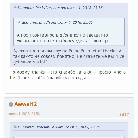
Цитата: RockyRaccoon от июля 1, 2018, 23:16
Цитата: Bhudh от июля 1, 2018, 23:06
А постпозитивность
a lot
вполне адекватно
указывает на то, что
thanks
здесь — nom. pl.
Адекватно в таком случае было бы a lot of thanks. А
так как-то не совсем понятно. Не скажете же вы "I've
got sweets a lot".
По-моему "thanks" -- это "спасибо", а "a lot" -- просто "много".
Т.е. "thanks a lot" = "спасибо многожды".
Awwal12
июля 1, 2018, 23:58
#417
Цитата: Валентин Н от июля 1, 2018, 23:36