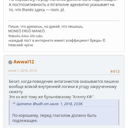
А постпозитивность
a lot
вполне адекватно указывает на
то, что
thanks
здесь — nom. pl.
Пиши, что думаешь, но думай, что пишешь.
MONEŌ ERGŌ MANEŌ.
Waheeba dokin ʔebi naha.
«каждый пост в интернете имеет коэффициент бреда» ©
Невский чукчо
Awwal12
июля 1, 2018, 23:10
#413
Бесит, когда поведение антагонистов оказывается лишено
вообще всякой внутренней логики в угоду закрученному
сюжету.
Это ко всё тому же булычёвскому "Агенту КФ".
Цитата: Bhudh от июля 1, 2018, 23:06
По-хорошему, перед глаголом должно быть
подлежащее.