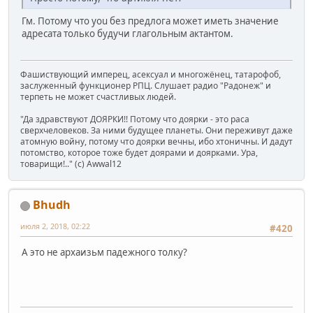
Гм. Потому что you без предлога может иметь значение
адресата только будучи глагольным актантом.
Фашиствующий имперец, асексуал и многожёнец, татарофоб,
заслуженный функционер РПЦ. Слушает радио "Радонеж" и
терпеть не может счастливых людей.
"Да здравствуют ДОЯРКИ!! Потому что доярки - это раса
сверхчеловеков. За ними будущее планеты. Они переживут даже
атомную войну, потому что доярки вечны, ибо хтоничны. И дадут
потомство, которое тоже будет доярами и доярками. Ура,
товарищи!.." (c) Awwal12
Bhudh
июля 2, 2018, 02:22
#420
А это не архаизьм падежного толку?