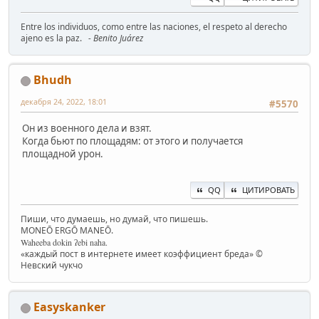
Entre los individuos, como entre las naciones, el respeto al derecho
ajeno es la paz.
- Benito Juárez
Bhudh
декабря 24, 2022, 18:01
#5570
Он из военного дела и взят.
Когда бьют по площадям: от этого и получается
площадной урон.
QQ
ЦИТИРОВАТЬ
Пиши, что думаешь, но думай, что пишешь.
MONEŌ ERGŌ MANEŌ.
Waheeba dokin ʔebi naha.
«каждый пост в интернете имеет коэффициент бреда» ©
Невский чукчо
Easyskanker