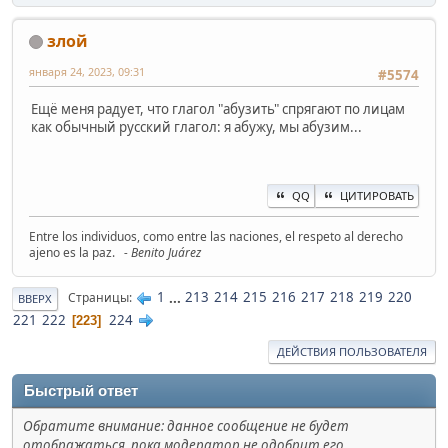
злой
января 24, 2023, 09:31
#5574
Ещё меня радует, что глагол "абузить" спрягают по лицам
как обычный русский глагол: я абужу, мы абузим...
QQ
ЦИТИРОВАТЬ
Entre los individuos, como entre las naciones, el respeto al derecho
ajeno es la paz.
- Benito Juárez
1
...
213
214
215
216
217
218
219
220
Страницы
ВВЕРХ
221
222
224
223
ДЕЙСТВИЯ ПОЛЬЗОВАТЕЛЯ
Быстрый ответ
Обратите внимание: данное сообщение не будет
отображаться, пока модератор не одобрит его.