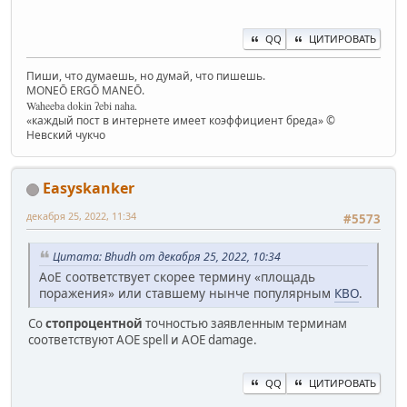
QQ
ЦИТИРОВАТЬ
Пиши, что думаешь, но думай, что пишешь.
MONEŌ ERGŌ MANEŌ.
Waheeba dokin ʔebi naha.
«каждый пост в интернете имеет коэффициент бреда» ©
Невский чукчо
Easyskanker
декабря 25, 2022, 11:34
#5573
Цитата: Bhudh от декабря 25, 2022, 10:34
AoE соответствует скорее термину «площадь
поражения» или ставшему нынче популярным
КВО
.
Со
стопроцентной
точностью заявленным терминам
соответствуют AOE spell и AOE damage.
QQ
ЦИТИРОВАТЬ