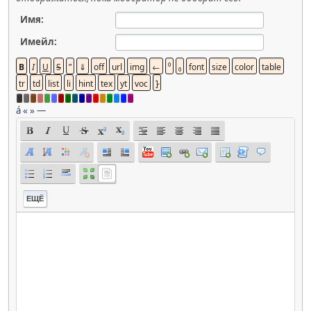
Имя:
Имейл:
á
«
»
—
ЕЩЁ