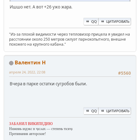
Ишшо нет. А вот +26 ужо жара.
QQ
ЦИТИРОВАТЬ
"Из-за плохой видимости через тепловизор прицела я увидел на
расстоянии около 250 метров силуэт парнокопытного, внешне
похожего на крупного кабана."
Валентин Н
апреля 24, 2022, 22:08
#5560
Вчера в парке остатки сугробов были.
QQ
ЦИТИРОВАТЬ
ЗАБАНИЛ ВИКИПЕДИЮ
Нижниь ıндэкс в ҷıсʌах — степень тıсяҷı
Препинания авторские!