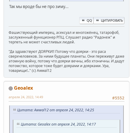
Так мы вроде бы не про зиму...
QQ
ЦИТИРОВАТЬ
Фашиствующий имперец, асексуал и многожёнец, татарофоб,
заслуженный функционер РПЦ. Слушает радио "Радонеж" и
терпеть не может счастливых людей.
"Да здравствуют ДОЯРКИ!! Потому что доярки - это раса
сверхчеловеков. За ними будущее планеты. Они переживут даже
атомную войну, потому что доярки вечны, ибо хтоничны. И дадут
потомство, которое тоже будет доярами и доярками. Ура,
товарищи!.." (c) Awwal12
Geoalex
апреля 24, 2022, 14:49
#5552
Цитата: Awwal12 от апреля 24, 2022, 14:25
Цитата: Geoalex от апреля 24, 2022, 14:17