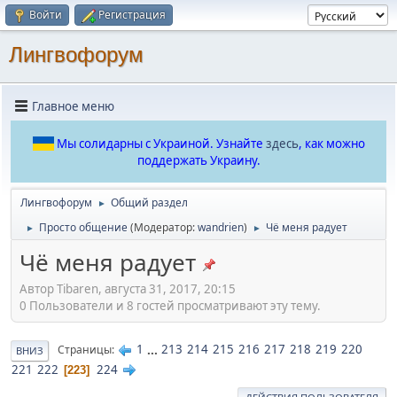
Войти
Регистрация
Лингвофорум
Главное меню
Мы солидарны с Украиной. Узнайте
здесь
, как можно
поддержать Украину.
Лингвофорум
Общий раздел
►
Просто общение
(Модератор:
wandrien
)
Чё меня радует
►
►
Чё меня радует
Автор Tibaren, августа 31, 2017, 20:15
0 Пользователи и 8 гостей просматривают эту тему.
1
...
213
214
215
216
217
218
219
220
Страницы
ВНИЗ
221
222
224
223