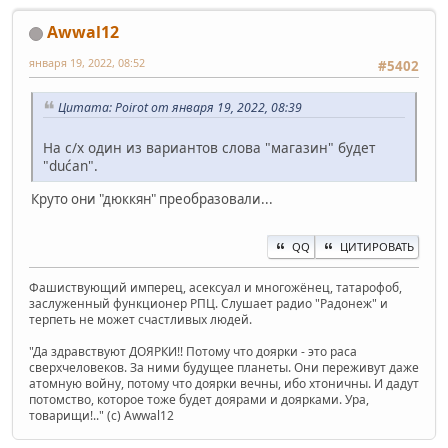
Awwal12
января 19, 2022, 08:52
#5402
Цитата: Poirot от января 19, 2022, 08:39
На с/х один из вариантов слова "магазин" будет
"dućan".
Круто они "дюккян" преобразовали...
QQ
ЦИТИРОВАТЬ
Фашиствующий имперец, асексуал и многожёнец, татарофоб,
заслуженный функционер РПЦ. Слушает радио "Радонеж" и
терпеть не может счастливых людей.
"Да здравствуют ДОЯРКИ!! Потому что доярки - это раса
сверхчеловеков. За ними будущее планеты. Они переживут даже
атомную войну, потому что доярки вечны, ибо хтоничны. И дадут
потомство, которое тоже будет доярами и доярками. Ура,
товарищи!.." (c) Awwal12