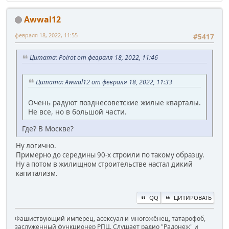
Awwal12
февраля 18, 2022, 11:55
#5417
Цитата: Poirot от февраля 18, 2022, 11:46
Цитата: Awwal12 от февраля 18, 2022, 11:33
Очень радуют позднесоветские жилые кварталы.
Не все, но в большой части.
Где? В Москве?
Ну логично.
Примерно до середины 90-х строили по такому образцу.
Ну а потом в жилищном строительстве настал дикий
капитализм.
QQ
ЦИТИРОВАТЬ
Фашиствующий имперец, асексуал и многожёнец, татарофоб,
заслуженный функционер РПЦ. Слушает радио "Радонеж" и