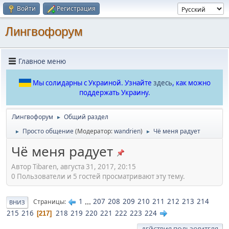
Войти
Регистрация
Лингвофорум
Главное меню
Мы солидарны с Украиной. Узнайте
здесь
, как можно
поддержать Украину.
Лингвофорум
Общий раздел
►
Просто общение
(Модератор:
wandrien
)
Чё меня радует
►
►
Чё меня радует
Автор Tibaren, августа 31, 2017, 20:15
0 Пользователи и 5 гостей просматривают эту тему.
1
...
207
208
209
210
211
212
213
214
Страницы
ВНИЗ
215
216
218
219
220
221
222
223
224
217