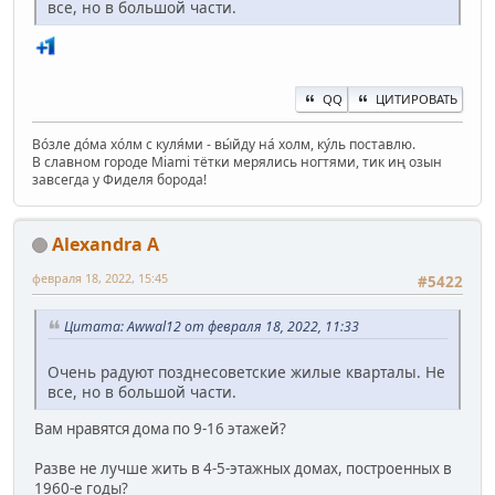
все, но в большой части.
QQ
ЦИТИРОВАТЬ
Во́зле до́ма хо́лм с куля́ми - вы́йду на́ холм, ку́ль поставлю.
В славном городе Miami тётки мерялись ногтями, тик иң озын
завсегда у Фиделя борода!
Alexandra A
февраля 18, 2022, 15:45
#5422
Цитата: Awwal12 от февраля 18, 2022, 11:33
Очень радуют позднесоветские жилые кварталы. Не
все, но в большой части.
Вам нравятся дома по 9-16 этажей?
Разве не лучше жить в 4-5-этажных домах, построенных в
1960-е годы?