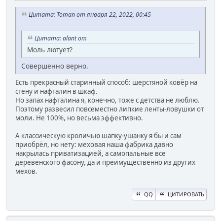
Цитата: Toman от января 22, 2022, 00:45
Цитата: alant от
Моль лютует?
Совершенно верно.
Есть прекрасный старинный способ: шерстяной ковёр на
стену и нафталин в шкаф.
Но запах нафталина я, конечно, тоже с детства не люблю.
Поэтому развесил повсеместно липкие ленты-ловушки от
моли. Не 100%, но весьма эффективно.
А классическую кроличью шапку-ушанку я бы и сам
приобрёл, но нету: меховая наша фабрика давно
накрылась приватизацией, а самопальные все
деревенского фасону, да и преимущественно из других
мехов.
QQ
ЦИТИРОВАТЬ