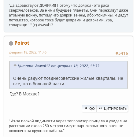
"Да здравствуют ДОЯРКИ!! Потому что доярки - это раса
сверхчеловеков. За ними будущее планеты. Они переживут даже
атомную войну, потому что доярки вечны, ибо хтоничны. И дадут
потомство, которое тоже будет доярами и доярками. Ура,
товарищи!.." (c) Awwal12
Poirot
февраля 18, 2022, 11:46
#5416
Цитата: Awwal12 от февраля 18, 2022, 11:33
Очень радуют позднесоветские жилые кварталы. Не
все, но в большой части.
Где? В Москве?
QQ
ЦИТИРОВАТЬ
"Из-за плохой видимости через тепловизор прицела я увидел на
расстоянии около 250 метров силуэт парнокопытного, внешне
похожего на крупного кабана."