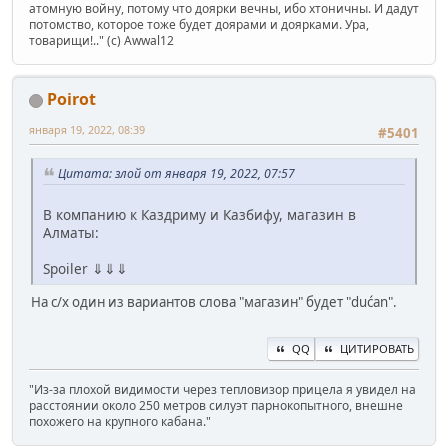
атомную войну, потому что доярки вечны, ибо хтоничны. И дадут
потомство, которое тоже будет доярами и доярками. Ура,
товарищи!.." (c) Awwal12
Poirot
января 19, 2022, 08:39
#5401
Цитата: злой от января 19, 2022, 07:57
В компанию к Каздриму и Казбифу, магазин в
Алматы:
Spoiler ⇓⇓⇓
На с/х один из вариантов слова "магазин" будет "dućan".
QQ
ЦИТИРОВАТЬ
"Из-за плохой видимости через тепловизор прицела я увидел на
расстоянии около 250 метров силуэт парнокопытного, внешне
похожего на крупного кабана."