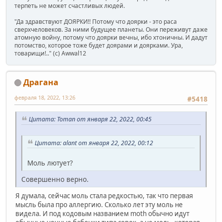
терпеть не может счастливых людей.
"Да здравствуют ДОЯРКИ!! Потому что доярки - это раса
сверхчеловеков. За ними будущее планеты. Они переживут даже
атомную войну, потому что доярки вечны, ибо хтоничны. И дадут
потомство, которое тоже будет доярами и доярками. Ура,
товарищи!.." (c) Awwal12
Драгана
февраля 18, 2022, 13:26
#5418
Цитата: Toman от января 22, 2022, 00:45
Цитата: alant от января 22, 2022, 00:12
Моль лютует?
Совершенно верно.
Я думала, сейчас моль стала редкостью, так что первая
мысль была про аллергию. Сколько лет эту моль не
видела. И под кодовым названием moth обычно идут