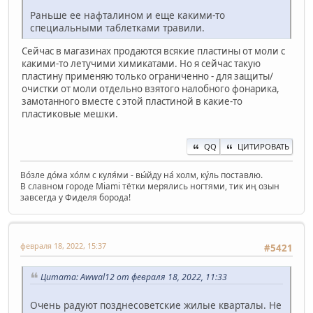
Раньше ее нафталином и еще какими-то
специальными таблетками травили.
Сейчас в магазинах продаются всякие пластины от моли с
какими-то летучими химикатами. Но я сейчас такую
пластину применяю только ограниченно - для защиты/
очистки от моли отдельно взятого налобного фонарика,
замотанного вместе с этой пластиной в какие-то
пластиковые мешки.
QQ
ЦИТИРОВАТЬ
Во́зле до́ма хо́лм с куля́ми - вы́йду на́ холм, ку́ль поставлю.
В славном городе Miami тётки мерялись ногтями, тик иң озын
завсегда у Фиделя борода!
февраля 18, 2022, 15:37
#5421
Цитата: Awwal12 от февраля 18, 2022, 11:33
Очень радуют позднесоветские жилые кварталы. Не