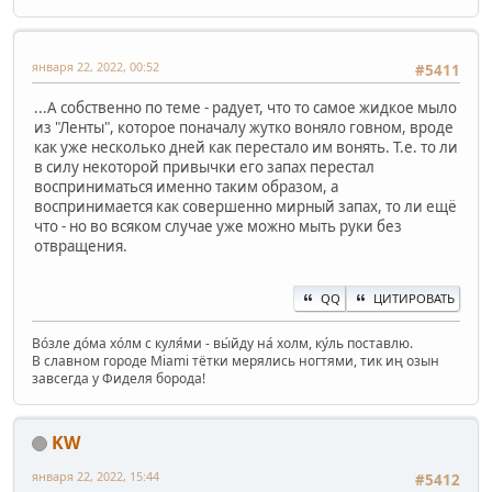
января 22, 2022, 00:52
#5411
...А собственно по теме - радует, что то самое жидкое мыло
из "Ленты", которое поначалу жутко воняло говном, вроде
как уже несколько дней как перестало им вонять. Т.е. то ли
в силу некоторой привычки его запах перестал
восприниматься именно таким образом, а
воспринимается как совершенно мирный запах, то ли ещё
что - но во всяком случае уже можно мыть руки без
отвращения.
QQ
ЦИТИРОВАТЬ
Во́зле до́ма хо́лм с куля́ми - вы́йду на́ холм, ку́ль поставлю.
В славном городе Miami тётки мерялись ногтями, тик иң озын
завсегда у Фиделя борода!
KW
января 22, 2022, 15:44
#5412