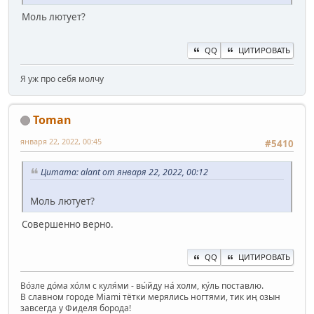
Моль лютует?
QQ
ЦИТИРОВАТЬ
Я уж про себя молчу
Toman
января 22, 2022, 00:45
#5410
Цитата: alant от января 22, 2022, 00:12
Моль лютует?
Совершенно верно.
QQ
ЦИТИРОВАТЬ
Во́зле до́ма хо́лм с куля́ми - вы́йду на́ холм, ку́ль поставлю.
В славном городе Miami тётки мерялись ногтями, тик иң озын
завсегда у Фиделя борода!