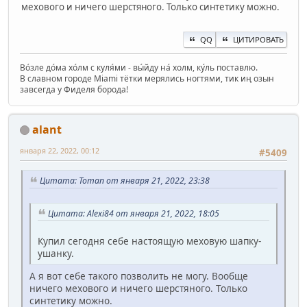
мехового и ничего шерстяного. Только синтетику можно.
QQ
ЦИТИРОВАТЬ
Во́зле до́ма хо́лм с куля́ми - вы́йду на́ холм, ку́ль поставлю.
В славном городе Miami тётки мерялись ногтями, тик иң озын
завсегда у Фиделя борода!
alant
января 22, 2022, 00:12
#5409
Цитата: Toman от января 21, 2022, 23:38
Цитата: Alexi84 от января 21, 2022, 18:05
Купил сегодня себе настоящую меховую шапку-
ушанку.
А я вот себе такого позволить не могу. Вообще
ничего мехового и ничего шерстяного. Только
синтетику можно.