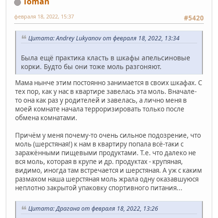
Toman
февраля 18, 2022, 15:37
#5420
Цитата: Andrey Lukyanov от февраля 18, 2022, 13:34
Была ещё практика класть в шкафы апельсиновые
корки. Будто бы они тоже моль разгоняют.
Мама нынче этим постоянно занимается в своих шкафах. С
тех пор, как у нас в квартире завелась эта моль. Вначале-
то она как раз у родителей и завелась, а лично меня в
моей комнате начала терроризировать только после
обмена комнатами.
Причём у меня почему-то очень сильное подозрение, что
моль (шерстяная!) к нам в квартиру попала всё-таки с
заражёнными пищевыми продуктами. Т.е. что далеко не
вся моль, которая в крупе и др. продуктах - крупяная,
видимо, иногда там встречается и шерстяная. А уж с каким
размахом наша шерстяная моль жрала одну оказавшуюся
неплотно закрытой упаковку спортивного питания...
Цитата: Драгана от февраля 18, 2022, 13:26