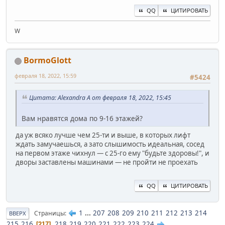
QQ
ЦИТИРОВАТЬ
W
BormoGlott
февраля 18, 2022, 15:59
#5424
Цитата: Alexandra A от февраля 18, 2022, 15:45
Вам нравятся дома по 9-16 этажей?
да уж всяко лучше чем 25-ти и выше, в которых лифт
ждать замучаешься, а зато слышимость идеальная, сосед
на первом этаже чихнул — с 25-го ему "будьте здоровы!", и
дворы заставлены машинами — не пройти не проехать
QQ
ЦИТИРОВАТЬ
1
...
207
208
209
210
211
212
213
214
Страницы
ВВЕРХ
215
216
218
219
220
221
222
223
224
217