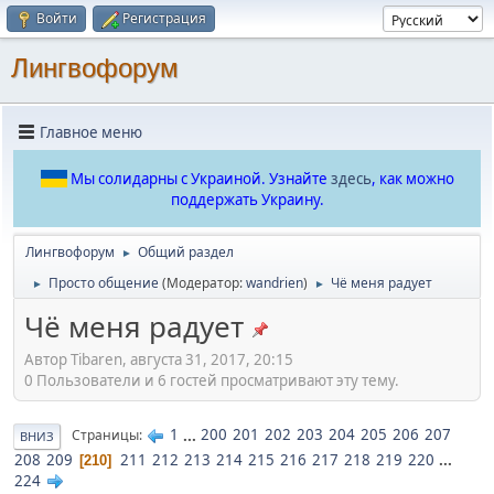
Войти
Регистрация
Лингвофорум
Главное меню
Мы солидарны с Украиной. Узнайте
здесь
, как можно
поддержать Украину.
Лингвофорум
Общий раздел
►
Просто общение
(Модератор:
wandrien
)
Чё меня радует
►
►
Чё меня радует
Автор Tibaren, августа 31, 2017, 20:15
0 Пользователи и 6 гостей просматривают эту тему.
1
...
200
201
202
203
204
205
206
207
Страницы
ВНИЗ
208
209
211
212
213
214
215
216
217
218
219
220
...
210
224