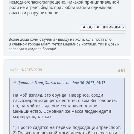
немодно/опасно/запрещено, никакой принципиальной
роли не играет, быдло под любой маской одинаково
опасно и разрушительно.
QQ
ЦИТИРОВАТЬ
Во́зле до́ма хо́лм с куля́ми - вы́йду на́ холм, ку́ль поставлю.
В славном городе Miami тётки мерялись ногтями, тик иң озын
завсегда у Фиделя борода!
ноября 4, 2017, 02:59
#61
Цитата: From_Odessa от октября 30, 2017, 15:37
На мой взгляд, это ерунда. Наверное, среди
пассажиров маршруток есть те, о ком Вы говорите,
но, на мой взгляд, они составляют явное
меньшинство. Основная же масса людей едет в
маршрутах, так как:
1) Просто садятся на первый подходящий транспорт;
2) Только маршруткой могут доехать без пересадки;