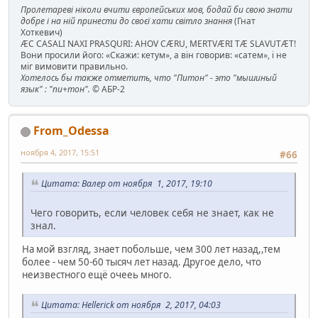
Пролетареві ніколи вчити європейських мов, бодай би свою знати
добре і на ній принести до своєї хати світло знання
(Гнат
Хоткевич)
ÆC CASALI NAXI PRASQURI: AHOV CÆRU, MERTVÆRI TÆ SLAVUTÆT!
Вони просили його: «Скажи: кетум», а він говорив: «сатем», і не
міг вимовити правильно.
Хотелось бы также отметить, что "Питон" - это "мышиный
язык" : "пи+тон".
© АБР-2
From_Odessa
ноября 4, 2017, 15:51
#66
Цитата: Валер от ноября 1, 2017, 19:10
Чего говорить, если человек себя не знает, как не
знал.
На мой взгляд, знает побольше, чем 300 лет назад,,тем
более - чем 50-60 тысяч лет назад. Другое дело, что
неизвестного ещё очееь много.
Цитата: Hellerick от ноября 2, 2017, 04:03