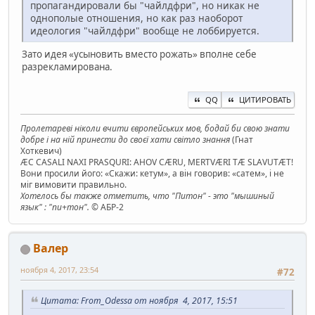
пропагандировали бы "чайлдфри", но никак не
однополые отношения, но как раз наоборот
идеология "чайлдфри" вообще не лоббируется.
Зато идея «усыновить вместо рожать» вполне себе
разрекламирована.
QQ
ЦИТИРОВАТЬ
Пролетареві ніколи вчити європейських мов, бодай би свою знати
добре і на ній принести до своєї хати світло знання
(Гнат
Хоткевич)
ÆC CASALI NAXI PRASQURI: AHOV CÆRU, MERTVÆRI TÆ SLAVUTÆT!
Вони просили його: «Скажи: кетум», а він говорив: «сатем», і не
міг вимовити правильно.
Хотелось бы также отметить, что "Питон" - это "мышиный
язык" : "пи+тон".
© АБР-2
Валер
ноября 4, 2017, 23:54
#72
Цитата: From_Odessa от ноября 4, 2017, 15:51