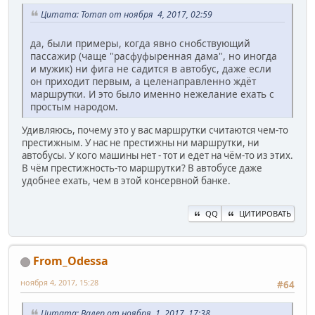
Цитата: Toman от ноября 4, 2017, 02:59
да, были примеры, когда явно снобствующий
пассажир (чаще "расфуфыренная дама", но иногда
и мужик) ни фига не садится в автобус, даже если
он приходит первым, а целенаправленно ждёт
маршрутки. И это было именно нежелание ехать с
простым народом.
Удивляюсь, почему это у вас маршрутки считаются чем-то
престижным. У нас не престижны ни маршрутки, ни
автобусы. У кого машины нет - тот и едет на чём-то из этих.
В чём престижность-то маршрутки? В автобусе даже
удобнее ехать, чем в этой консервной банке.
QQ
ЦИТИРОВАТЬ
From_Odessa
ноября 4, 2017, 15:28
#64
Цитата: Валер от ноября 1, 2017, 17:38