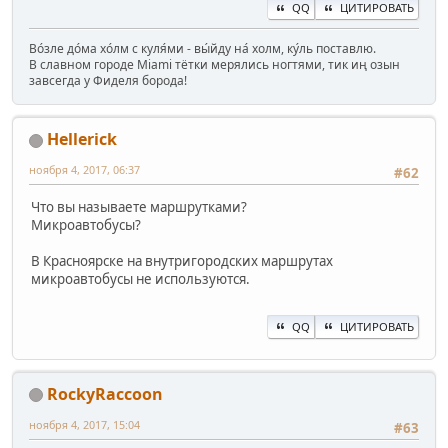
QQ
ЦИТИРОВАТЬ
Во́зле до́ма хо́лм с куля́ми - вы́йду на́ холм, ку́ль поставлю.
В славном городе Miami тётки мерялись ногтями, тик иң озын
завсегда у Фиделя борода!
Hellerick
ноября 4, 2017, 06:37
#62
Что вы называете маршрутками?
Микроавтобусы?
В Красноярске на внутригородских маршрутах
микроавтобусы не используются.
QQ
ЦИТИРОВАТЬ
RockyRaccoon
ноября 4, 2017, 15:04
#63