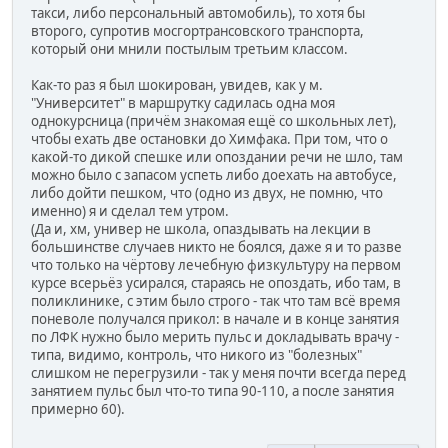
такси, либо персональный автомобиль), то хотя бы
второго, супротив мосгортрансовского транспорта,
который они мнили постылым третьим классом.
Как-то раз я был шокирован, увидев, как у м.
"Университет" в маршрутку садилась одна моя
однокурсница (причём знакомая ещё со школьных лет),
чтобы ехать две остановки до Химфака. При том, что о
какой-то дикой спешке или опоздании речи не шло, там
можно было с запасом успеть либо доехать на автобусе,
либо дойти пешком, что (одно из двух, не помню, что
именно) я и сделал тем утром.
(Да и, хм, универ не школа, опаздывать на лекции в
большинстве случаев никто не боялся, даже я и то разве
что только на чёртову лечебную физкультуру на первом
курсе всерьёз усирался, стараясь не опоздать, ибо там, в
поликлинике, с этим было строго - так что там всё время
поневоле получался прикол: в начале и в конце занятия
по ЛФК нужно было мерить пульс и докладывать врачу -
типа, видимо, контроль, что никого из "болезных"
слишком не перегрузили - так у меня почти всегда перед
занятием пульс был что-то типа 90-110, а после занятия
примерно 60).