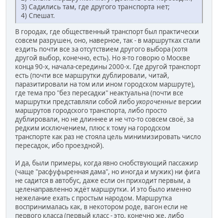
3) Садились там, где другого транспорта нет;
4) Спешат.
В городах, где общественный транспорт был практически
совсем разрушен, оно, наверное, так - в маршрутках стали
ездить почти все за отсутствием другого выбора (хотя
другой выбор, конечно, есть). Но я-то говорю о Москве
конца 90-х, начала-середины 2000-х. Где другой транспорт
есть (почти все маршрутки дублировали, читай,
паразитировали на том или ином городском маршруте),
где тема про "без пересадки" неактуальна (почти все
маршрутки представляли собой либо
укороченные
версии
маршрутов городского транспорта, либо просто
дублировали, но не длиннее и не что-то совсем своё, за
редким исключением, плюс к тому на городском
транспорте как раз не стояла цель минимизировать число
пересадок, ибо проездной).
И да, были примеры, когда явно снобствующий пассажир
(чаще "расфуфыренная дама", но иногда и мужик) ни фига
не садится в автобус, даже если он приходит первым, а
целенаправленно ждёт маршрутки. И это было именно
нежелание ехать с простым народом. Маршрутка
воспринималась как, в некотором роде, вагон если не
первого класса (первый класс - это, конечно же, либо