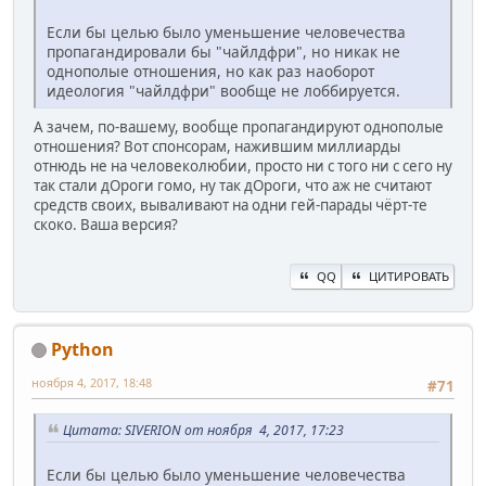
Если бы целью было уменьшение человечества
пропагандировали бы "чайлдфри", но никак не
однополые отношения, но как раз наоборот
идеология "чайлдфри" вообще не лоббируется.
А зачем, по-вашему, вообще пропагандируют однополые
отношения? Вот спонсорам, нажившим миллиарды
отнюдь не на человеколюбии, просто ни с того ни с сего ну
так стали дОроги гомо, ну так дОроги, что аж не считают
средств своих, вываливают на одни гей-парады чёрт-те
скоко. Ваша версия?
QQ
ЦИТИРОВАТЬ
Python
ноября 4, 2017, 18:48
#71
Цитата: SIVERION от ноября 4, 2017, 17:23
Если бы целью было уменьшение человечества