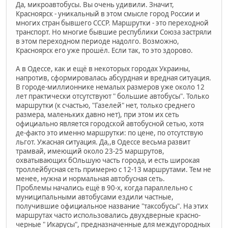
Да, микроавтобусы. Вы очень удивили. Значит,
Красноярск - уникальный в этом смысле город России и
многих стран бывшего СССР. Маршрутки - это переходной
транспорт. Но многие бывшие республики Союза застряли
в этом переходном периоде надолго. Возможно,
Красноярск его уже прошёл. Если так, то это здорово.
А в Одессе, как и ещё в некоторых городах Украины,
напротив, сформировалась абсурдная и вредная ситуация.
В городе-миллионнике немалых размеров уже около 12
лет практически отсутствуют " большие автобусы". Только
маршрутки (к счастью, "Газелей" нет, только среднего
размера, маленьких давно нет), при этом их сеть
официально является городской автобусной сетью, хотя
де-факто это именно маршрутки: по цене, по отсутствую
льгот. Ужасная ситуация. Да,,в Одессе весьма развит
трамвай, имеющий около 23-25 маршрутов,
охватывающих бОльшую часть города, и есть широкая
троллейбусная сеть примерно с 12-13 маршрутами. Тем не
менее, нужна и нормальная автобусная сеть.
Проблемы начались ещё в 90-х, когда параллельно с
муниципальными автобусами ездили частные,
получившие официальное название "таксобусы". На этих
маршрутах часто использовались двухдверные красно-
черные " Икарусы", предназначенные для междугородных