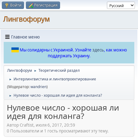
Войти
Регистрация
Лингвофорум
Главное меню
Мы солидарны с Украиной. Узнайте
здесь
, как можно
поддержать Украину.
Лингвофорум
Теоретический раздел
►
Интерлингвистика и лингвопроектирование
►
(Модератор:
wandrien
)
Нулевое число - хорошая ли идея для конланга?
►
Нулевое число - хорошая ли
идея для конланга?
Автор Craftist, июля 6, 2017, 20:59
0 Пользователи и 1 гость просматривают эту тему.