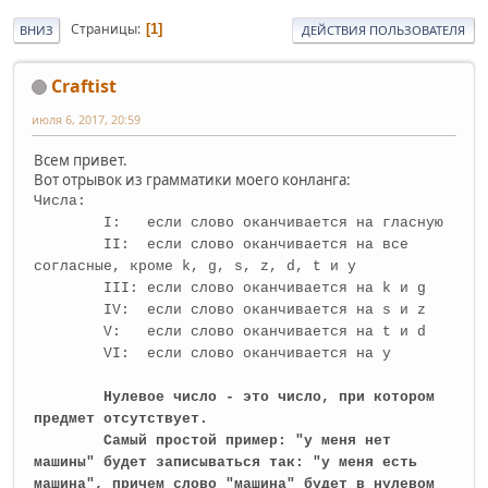
Страницы
1
ВНИЗ
ДЕЙСТВИЯ ПОЛЬЗОВАТЕЛЯ
Craftist
июля 6, 2017, 20:59
Всем привет.
Вот отрывок из грамматики моего конланга:
Числа:
I: если слово оканчивается на гласную
II: если слово оканчивается на все
согласные, кроме k, g, s, z, d, t и y
III: если слово оканчивается на k и g
IV: если слово оканчивается на s и z
V: если слово оканчивается на t и d
VI: если слово оканчивается на y
Нулевое число - это число, при котором
предмет отсутствует.
Самый простой пример: "у меня нет
машины" будет записываться так: "у меня есть
машина", причем слово "машина" будет в нулевом