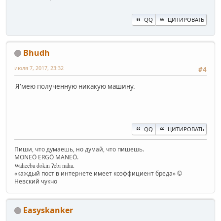
QQ
ЦИТИРОВАТЬ
Bhudh
июля 7, 2017, 23:32
#4
Я'мею полученную никакую машину.
QQ
ЦИТИРОВАТЬ
Пиши, что думаешь, но думай, что пишешь.
MONEŌ ERGŌ MANEŌ.
Waheeba dokin ʔebi naha.
«каждый пост в интернете имеет коэффициент бреда» ©
Невский чукчо
Easyskanker