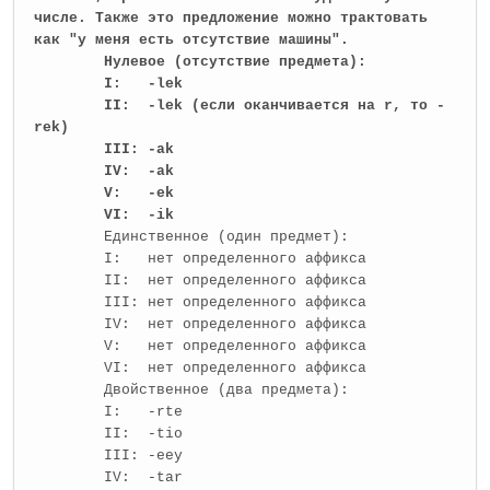
числе. Также это предложение можно трактовать
как "у меня есть отсутствие машины".
Нулевое (отсутствие предмета):
I: -lek
II: -lek (если оканчивается на r, то -
rek)
III: -ak
IV: -ak
V: -ek
VI: -ik
Единственное (один предмет):
I: нет определенного аффикса
II: нет определенного аффикса
III: нет определенного аффикса
IV: нет определенного аффикса
V: нет определенного аффикса
VI: нет определенного аффикса
Двойственное (два предмета):
I: -rte
II: -tio
III: -eey
IV: -tar