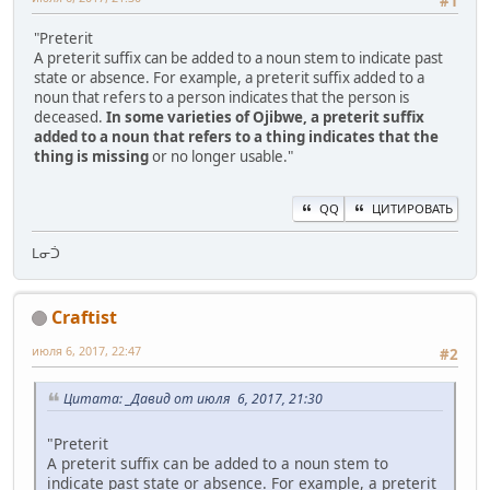
#1
"Preterit
A preterit suffix can be added to a noun stem to indicate past
state or absence. For example, a preterit suffix added to a
noun that refers to a person indicates that the person is
deceased.
In some varieties of Ojibwe, a preterit suffix
added to a noun that refers to a thing indicates that the
thing is missing
or no longer usable."
QQ
ЦИТИРОВАТЬ
ᒪᓂᑑ
Craftist
июля 6, 2017, 22:47
#2
Цитата: _Давид от июля 6, 2017, 21:30
"Preterit
A preterit suffix can be added to a noun stem to
indicate past state or absence. For example, a preterit