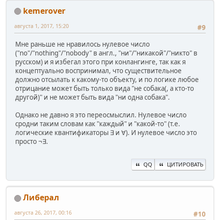
kemerover
августа 1, 2017, 15:20
#9
Мне раньше не нравилось нулевое число
("no"/"nothing"/"nobody" в англ., "ни"/"никакой"/"никто" в
русском) и я избегал этого при конлангинге, так как я
концептуально воспринимал, что существительное
должно отсылать к какому-то объекту, и по логике любое
отрицание может быть только вида "не собака(, а кто-то
другой)" и не может быть вида "ни одна собака".
Однако не давно я это переосмыслил. Нулевое число
сродни таким словам как "каждый" и "какой-то" (т.е.
логические квантификаторы ∃ и ∀). И нулевое число это
просто ¬∃.
QQ
ЦИТИРОВАТЬ
Либерал
августа 26, 2017, 00:16
#10