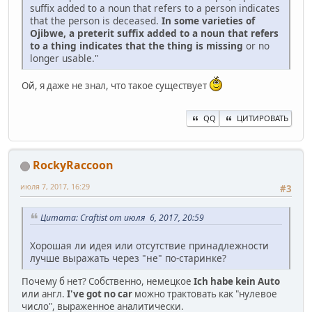
suffix added to a noun that refers to a person indicates
that the person is deceased.
In some varieties of
Ojibwe, a preterit suffix added to a noun that refers
to a thing indicates that the thing is missing
or no
longer usable."
Ой, я даже не знал, что такое существует
QQ
ЦИТИРОВАТЬ
RockyRaccoon
июля 7, 2017, 16:29
#3
Цитата: Craftist от июля 6, 2017, 20:59
Хорошая ли идея или отсутствие принадлежности
лучше выражать через "не" по-старинке?
Почему б нет? Собственно, немецкое
Ich habe kein Auto
или англ.
I've got no car
можно трактовать как "нулевое
число", выраженное аналитически.